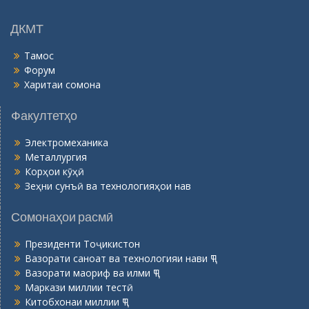
н
ӣ
ДКМТ
Тамос
Форум
Харитаи сомона
Факултетҳо
Электромеханика
Металлургия
Корҳои кӯҳӣ
Зеҳни сунъӣ ва технологияҳои нав
Сомонаҳои расмӣ
Президенти Тоҷикистон
Вазорати саноат ва технологияи нави ҶТ
Вазорати маориф ва илми ҶТ
Маркази миллии тестӣ
Китобхонаи миллии ҶТ