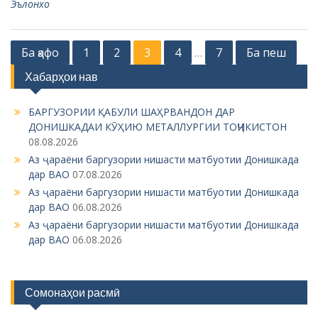
Эълонхо
P
Ба қафо
1
2
3
4
7
Ба пеш
…
o
Хабарҳои нав
s
БАРГУЗОРИИ ҚАБУЛИ ШАҲРВАНДОН ДАР
t
ДОНИШКАДАИ КӮҲИЮ МЕТАЛЛУРГИИ ТОҶИКИСТОН
s
08.08.2026
n
Аз ҷараёни баргузории нишасти матбуотии Донишкада
дар ВАО
07.08.2026
a
Аз ҷараёни баргузории нишасти матбуотии Донишкада
v
дар ВАО
06.08.2026
i
Аз ҷараёни баргузории нишасти матбуотии Донишкада
дар ВАО
06.08.2026
g
a
t
Сомонаҳои расмӣ
i