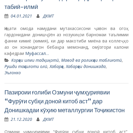
табиӣ-илмӣ
04.01.2021
ДКМТ
Ҷиҳати омода намудани мутахассисони ҷавон ва огоҳ
гардонидани донишҷӯён аз нозукиҳои барномаи таълимии
фанни кимиё (химия), ки дар макотиби миёна ва коллеҷҳо
аз он хонандагон бебаҳра мемонанд, омӯзгори калони
кафедраи
Муфассал…
Корҳои илми тадқиқотӣ
,
Мавод ва роликҳои таблиғотӣ
,
Рушди таҳсилоти олӣ
,
Хабарҳо
,
Хабарҳои донишкада
,
Эълонхо
Пазироии ғолиби Озмуни ҷумҳуриявии
“Фурӯғи субҳи доноӣ китоб аст” дар
Донишкадаи кӯҳию металлургии Тоҷикистон
21.12.2020
ДКМТ
Озмуни ҷумҳуриявии “Фурӯғи субҳи доноӣ китоб аст”