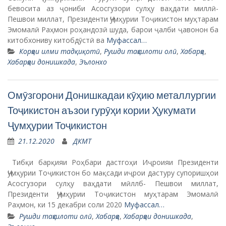
бевосита аз ҷониби Асосгузори сулҳу ваҳдати миллӣ-
Пешвои миллат, Президенти Ҷумҳурии Тоҷикистон муҳтарам
Эмомалӣ Раҳмон роҳандозӣ шуда, барои ҷалби ҷавонон ба
китобхониву китобдӯстӣ ва
Муфассал…
Корҳои илми тадқиқотӣ
,
Рушди таҳсилоти олӣ
,
Хабарҳо
,
Хабарҳои донишкада
,
Эълонхо
Омӯзгорони Донишкадаи кӯҳию металлургии
Тоҷикистон аъзои гурӯҳи кории Ҳукумати
Ҷумҳурии Тоҷикистон
21.12.2020
ДКМТ
Тибқи барқияи Роҳбари дастгоҳи Иҷроияи Президенти
Ҷумҳурии Тоҷикистон бо мақсади иҷрои дастуру супоришҳои
Асосгузори сулҳу ваҳдати мӣллб- Пешвои миллат,
Президенти Ҷумҳурии Тоҷикистон муҳтарам Эмомалӣ
Раҳмон, ки 15 декабри соли 2020
Муфассал…
Рушди таҳсилоти олӣ
,
Хабарҳо
,
Хабарҳои донишкада
,