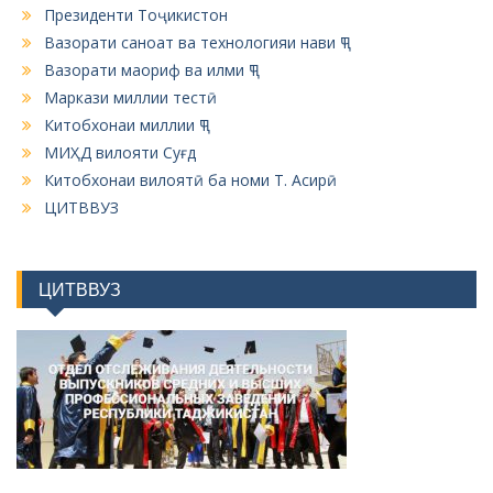
o
Президенти Тоҷикистон
Вазорати саноат ва технологияи нави ҶТ
n
Вазорати маориф ва илми ҶТ
Маркази миллии тестӣ
Китобхонаи миллии ҶТ
МИҲД вилояти Суғд
Китобхонаи вилоятӣ ба номи Т. Асирӣ
ЦИТВВУЗ
ЦИТВВУЗ