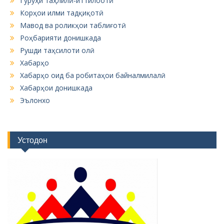
Гурӯҳи таҳлилӣ-иттилоотӣ
Корҳои илми тадқиқотӣ
Мавод ва роликҳои таблиғотӣ
Роҳбарияти донишкада
Рушди таҳсилоти олӣ
Хабарҳо
Хабарҳо оид ба робитаҳои байналмилалӣ
Хабарҳои донишкада
Эълонхо
Устодон