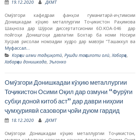
19.12.2020
ДКМТ
Омӯзгори кафедраи фанҳои гуманитарӣ-иҷтимоии
Донишкадаи кӯҳию металлургии Тоҷикистон Раҳимова
Шаҳноза дар Шӯрои диссертатсионии 6D.KOA-046 дар
пойгоҳи Донишгоҳи давлатии Бохтар ба номи Носири
Хусрав рисолаи номзадии худро дар мавзӯи “Ташаккул ва
Муфассал…
Корҳои илми тадқиқотӣ
,
Рушди таҳсилоти олӣ
,
Хабарҳо
,
Хабарҳои донишкада
,
Эълонхо
Омӯзгори Донишкадаи кӯҳию металлургии
Тоҷикистон Осими Оқил дар озмуни “Фурӯғи
субҳи доноӣ китоб аст” дар даври ниҳоии
ҷумҳуриявӣ сазовори ҷойи дуюм гардид
18.12.2020
ДКМТ
Омӯзгори Донишкадаи кӯҳию металлургии Тоҷикистон,
мудири кафедраи коркарди конҳои фоиданок Осими Оқил