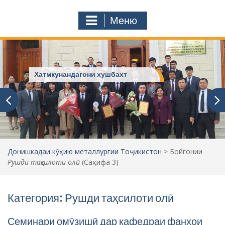
с
o
т
m
Меню
у
ҷ
ӯ
и
:
Хатмкунандагони хушбахт
Донишкадаи кӯҳию металлургии Тоҷикистон
>
Бойгонии
Рушди таҳсилоти олӣ
(Саҳифа 3)
Категория: Рушди таҳсилоти олӣ
Семинари омӯзишӣ дар кафедраи фанҳои