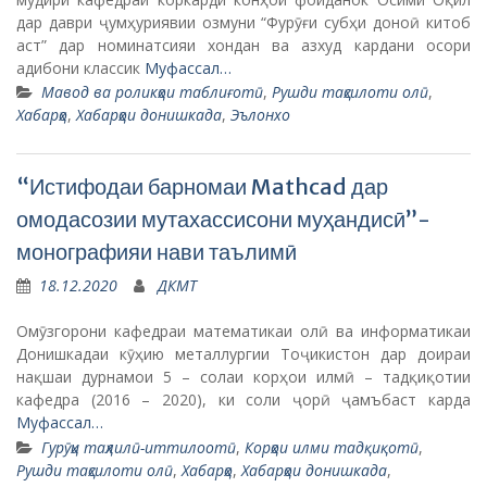
дар даври ҷумҳуриявии озмуни “Фурӯғи субҳи доноӣ китоб
аст” дар номинатсияи хондан ва азхуд кардани осори
адибони классик
Муфассал…
Мавод ва роликҳои таблиғотӣ
,
Рушди таҳсилоти олӣ
,
Хабарҳо
,
Хабарҳои донишкада
,
Эълонхо
“Истифодаи барномаи Mathcad дар
омодасозии мутахассисони муҳандисӣ”-
монографияи нави таълимӣ
18.12.2020
ДКМТ
Омӯзгорони кафедраи математикаи олӣ ва информатикаи
Донишкадаи кӯҳию металлургии Тоҷикистон дар доираи
нақшаи дурнамои 5 – солаи корҳои илмӣ – тадқиқотии
кафедра (2016 – 2020), ки соли ҷорӣ ҷамъбаст карда
Муфассал…
Гурӯҳи таҳлилӣ-иттилоотӣ
,
Корҳои илми тадқиқотӣ
,
Рушди таҳсилоти олӣ
,
Хабарҳо
,
Хабарҳои донишкада
,