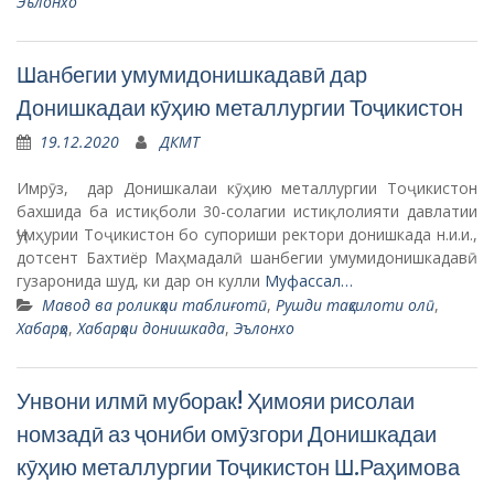
Эълонхо
Шанбегии умумидонишкадавӣ дар
Донишкадаи кӯҳию металлургии Тоҷикистон
19.12.2020
ДКМТ
Имрӯз, дар Донишкалаи кӯҳию металлургии Тоҷикистон
бахшида ба истиқболи 30-солагии истиқлолияти давлатии
Ҷумҳурии Тоҷикистон бо супориши ректори донишкада н.и.и.,
дотсент Бахтиёр Маҳмадалӣ шанбегии умумидонишкадавӣ
гузаронида шуд, ки дар он кулли
Муфассал…
Мавод ва роликҳои таблиғотӣ
,
Рушди таҳсилоти олӣ
,
Хабарҳо
,
Хабарҳои донишкада
,
Эълонхо
Унвони илмӣ муборак! Ҳимояи рисолаи
номзадӣ аз ҷониби омӯзгори Донишкадаи
кӯҳию металлургии Тоҷикистон Ш.Раҳимова