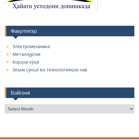
Факултетҳо
Электромеханика
Металлургия
Корҳои кӯҳӣ
Зеҳни сунъӣ ва технологияҳои нав
Бойгонӣ
Б
о
й
г
о