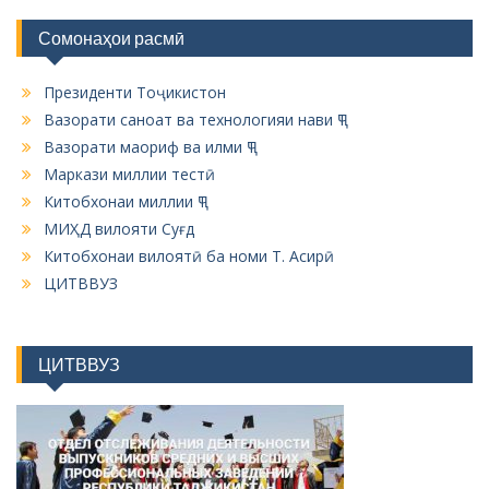
Сомонаҳои расмӣ
Президенти Тоҷикистон
Вазорати саноат ва технологияи нави ҶТ
Вазорати маориф ва илми ҶТ
Маркази миллии тестӣ
Китобхонаи миллии ҶТ
МИҲД вилояти Суғд
Китобхонаи вилоятӣ ба номи Т. Асирӣ
ЦИТВВУЗ
ЦИТВВУЗ