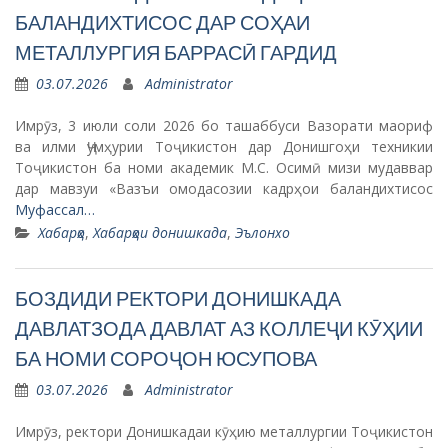
БАЛАНДИХТИСОС ДАР СОҲАИ
МЕТАЛЛУРГИЯ БАРРАСӢ ГАРДИД
03.07.2026
Administrator
Имрӯз, 3 июли соли 2026 бо ташаббуси Вазорати маориф
ва илми Ҷумҳурии Тоҷикистон дар Донишгоҳи техникии
Тоҷикистон ба номи академик М.С. Осимӣ мизи мудаввар
дар мавзуи «Вазъи омодасозии кадрҳои баландихтисос
Муфассал…
Хабарҳо
,
Хабарҳои донишкада
,
Эълонхо
БОЗДИДИ РЕКТОРИ ДОНИШКАДА
ДАВЛАТЗОДА ДАВЛАТ АЗ КОЛЛЕҶИ КӮҲИИ
БА НОМИ СОРОҶОН ЮСУПОВА
03.07.2026
Administrator
Имрӯз, ректори Донишкадаи кӯҳию металлургии Тоҷикистон