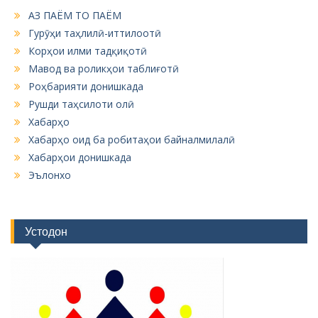
АЗ ПАЁМ ТО ПАЁМ
Гурӯҳи таҳлилӣ-иттилоотӣ
Корҳои илми тадқиқотӣ
Мавод ва роликҳои таблиғотӣ
Роҳбарияти донишкада
Рушди таҳсилоти олӣ
Хабарҳо
Хабарҳо оид ба робитаҳои байналмилалӣ
Хабарҳои донишкада
Эълонхо
Устодон