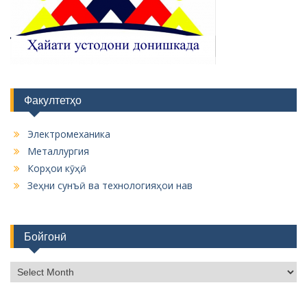
Факултетҳо
Электромеханика
Металлургия
Корҳои кӯҳӣ
Зеҳни сунъӣ ва технологияҳои нав
Бойгонӣ
Б
о
й