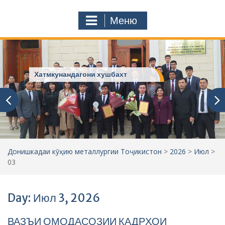
с
o
т
m
Меню
у
ҷ
ӯ
и
:
Хатмкунандагони хушбахт
Донишкадаи кӯҳию металлургии Тоҷикистон
>
2026
>
Июл
>
03
Day: Июл 3, 2026
ВАЗЪИ ОМОДАСОЗИИ КАДРҲОИ