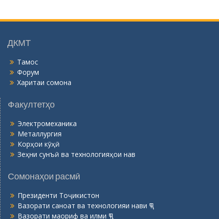
г
о
н
ӣ
ДКМТ
Тамос
Форум
Харитаи сомона
Факултетҳо
Электромеханика
Металлургия
Корҳои кӯҳӣ
Зеҳни сунъӣ ва технологияҳои нав
Сомонаҳои расмӣ
Президенти Тоҷикистон
Вазорати саноат ва технологияи нави ҶТ
Вазорати маориф ва илми ҶТ