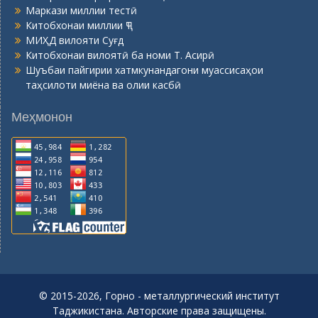
Маркази миллии тестӣ
Китобхонаи миллии ҶТ
МИҲД вилояти Суғд
Китобхонаи вилоятӣ ба номи Т. Асирӣ
Шуъбаи пайгирии хатмкунандагони муассисаҳои
таҳсилоти миёна ва олии касбӣ
Меҳмонон
© 2015-2026, Горно - металлургический институт
Таджикистана. Авторские права защищены.