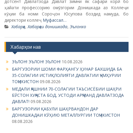
дотсент Давлатзода Давлат зимни як сафари корӣ бо
ҳайати профессорию омӯзгории Донишкада аз Коллеҷи
кӯҳии ба номи Сороҷон Юсупова боздид намуда, бо
директори коллеҷ
Муфассал…
Хабарҳо
,
Хабарҳои донишкада
,
Эълонхо
Хабарҳои нав
ЭЪЛОН! ЭЪЛОН! ЭЪЛОН!
10.08.2026
БАРГУЗОРИИ ШОМИ ФАРҲАНГУ ҲУНАР БАХШИДА БА
35-СОЛАГИИ ИСТИҚЛОЛИЯТИ ДАВЛАТИИ ҶУМҲУРИИ
ТОҶИКИСТОН
09.08.2026
МЕДАЛИ ҶАШНИИ 70-СОЛАГИИ ТАЪСИСЁБИИ ШАҲРИ
БӮСТОН ХУҶАСТА БОД, УСТОДИ АРҶМАНД ДАВЛАТЗОДА
ДАВЛАТ!
09.08.2026
БАРГУЗОРИИ ҚАБУЛИ ШАҲРВАНДОН ДАР
ДОНИШКАДАИ КӮҲИЮ МЕТАЛЛУРГИИ ТОҶИКИСТОН
08.08.2026