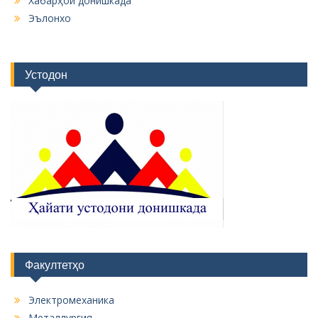
Хабарҳои донишкада
Эълонхо
Устодон
Факултетҳо
Электромеханика
Металлургия