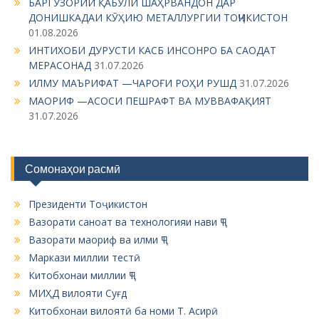
БАРГУЗОРИИ ҚАБУЛИ ШАҲРВАНДОН ДАР
ДОНИШКАДАИ КӮҲИЮ МЕТАЛЛУРГИИ ТОҶИКИСТОН
01.08.2026
ИНТИХОБИ ДУРУСТИ КАСБ ИНСОНРО БА САОДАТ
МЕРАСОНАД
31.07.2026
ИЛМУ МАЪРИФАТ —ЧАРОҒИ РОҲИ РУШД
31.07.2026
МАОРИФ —АСОСИ ПЕШРАФТ ВА МУВВАФАҚИЯТ
31.07.2026
Сомонаҳои расмӣ
Президенти Тоҷикистон
Вазорати саноат ва технологияи нави ҶТ
Вазорати маориф ва илми ҶТ
Маркази миллии тестӣ
Китобхонаи миллии ҶТ
МИҲД вилояти Суғд
Китобхонаи вилоятӣ ба номи Т. Асирӣ