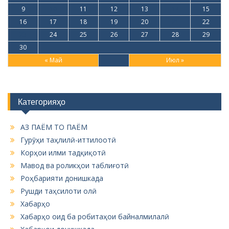
9
10
11
12
13
14
15
16
17
18
19
20
21
22
23
24
25
26
27
28
29
30
« Май
Июл »
Категорияҳо
АЗ ПАЁМ ТО ПАЁМ
Гурӯҳи таҳлилӣ-иттилоотӣ
Корҳои илми тадқиқотӣ
Мавод ва роликҳои таблиғотӣ
Роҳбарияти донишкада
Рушди таҳсилоти олӣ
Хабарҳо
Хабарҳо оид ба робитаҳои байналмилалӣ