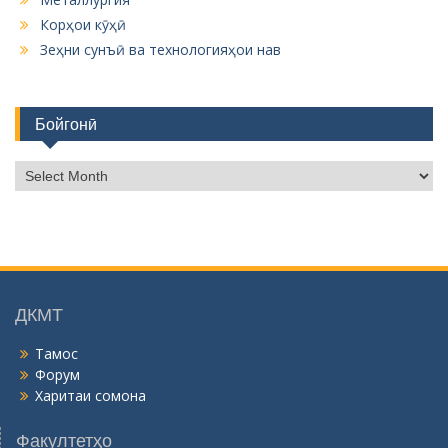
Корҳои кӯҳӣ
Зеҳни сунъӣ ва технологияҳои нав
Бойгонӣ
Б
о
й
г
о
н
ӣ
ДКМТ
Тамос
Форум
Харитаи сомона
Факултетҳо