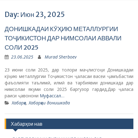
Day: Июн 23, 2025
ДОНИШКАДАИ КӮҲИЮ МЕТАЛЛУРГИИ
ТОҶИКИСТОН ДАР НИМСОЛАИ АВВАЛИ
СОЛИ 2025
23.06.2025
Murad Sherboev
23 июни соли 2025, дар толори маҷлисгоҳи Донишкадаи
кӯҳию металлургии Тоҷикистон ҷаласаи васеи ҷамъбастии
фаъолияти таълимӣ, илмӣ ва тарбиявии донишкада дар
нимсолаи якуми соли 2025 баргузор гардид.Дар ҷаласа
раиси ҷавонони
Муфассал…
Хабарҳо
,
Хабарҳои донишкада
Хабарҳои нав