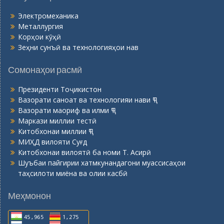
Электромеханика
Металлургия
Корҳои кӯҳӣ
Зеҳни сунъӣ ва технологияҳои нав
Сомонаҳои расмӣ
Президенти Тоҷикистон
Вазорати саноат ва технологияи нави ҶТ
Вазорати маориф ва илми ҶТ
Маркази миллии тестӣ
Китобхонаи миллии ҶТ
МИҲД вилояти Суғд
Китобхонаи вилоятӣ ба номи Т. Асирӣ
Шуъбаи пайгирии хатмкунандагони муассисаҳои
таҳсилоти миёна ва олии касбӣ
Меҳмонон