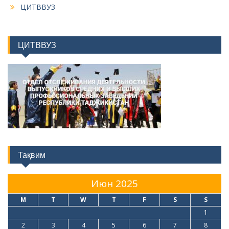
ЦИТВВУЗ
ЦИТВВУЗ
Тақвим
Июн 2025
M
T
W
T
F
S
S
1
2
3
4
5
6
7
8