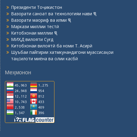
Президенти Тоҷикистон
Вазорати саноат ва технологияи нави ҶТ
Вазорати маориф ва илми ҶТ
Маркази миллии тестӣ
Китобхонаи миллии ҶТ
МИҲД вилояти Суғд
Китобхонаи вилоятӣ ба номи Т. Асирӣ
Шуъбаи пайгирии хатмкунандагони муассисаҳои
таҳсилоти миёна ва олии касбӣ
Меҳмонон