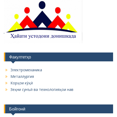
Факултетҳо
Электромеханика
Металлургия
Корҳои кӯҳӣ
Зеҳни сунъӣ ва технологияҳои нав
Бойгонӣ