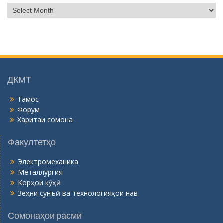
Б
о
й
г
о
н
ӣ
ДКМТ
Тамос
Форум
Харитаи сомона
Факултетҳо
Электромеханика
Металлургия
Корҳои кӯҳӣ
Зеҳни сунъӣ ва технологияҳои нав
Сомонаҳои расмӣ