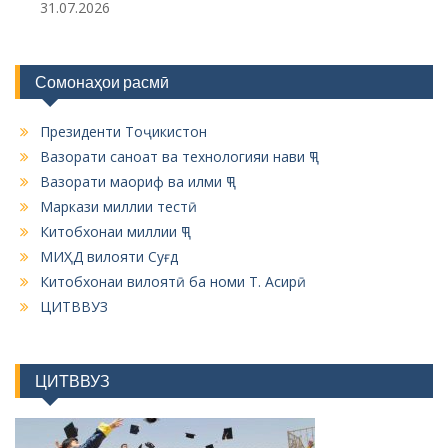
31.07.2026
Сомонаҳои расмӣ
Президенти Тоҷикистон
Вазорати саноат ва технологияи нави ҶТ
Вазорати маориф ва илми ҶТ
Маркази миллии тестӣ
Китобхонаи миллии ҶТ
МИҲД вилояти Суғд
Китобхонаи вилоятӣ ба номи Т. Асирӣ
ЦИТВВУЗ
ЦИТВВУЗ