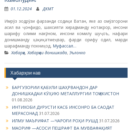
01.12.2024
ДКМТ
Имрӯз зодрӯзи фарзанди содиқи Ватан, яке аз омӯзгорони
асил ва ҷонфидо, шахсияти хирадманду нотакрор, инсони
шарифу олими накӯном, инсони комилу шуҷоъ, нафари
донишманду ҳақиқатмеҳвар, фарди орифу одил, марди
шарафманду покниҳод,
Муфассал…
Хабарҳо
,
Хабарҳои донишкада
,
Эълонхо
Хабарҳои нав
БАРГУЗОРИИ ҚАБУЛИ ШАҲРВАНДОН ДАР
ДОНИШКАДАИ КӮҲИЮ МЕТАЛЛУРГИИ ТОҶИКИСТОН
01.08.2026
ИНТИХОБИ ДУРУСТИ КАСБ ИНСОНРО БА САОДАТ
МЕРАСОНАД
31.07.2026
ИЛМУ МАЪРИФАТ —ЧАРОҒИ РОҲИ РУШД
31.07.2026
МАОРИФ —АСОСИ ПЕШРАФТ ВА МУВВАФАҚИЯТ