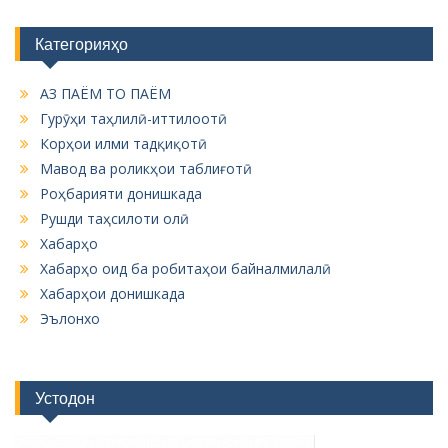
Категорияҳо
АЗ ПАЁМ ТО ПАЁМ
Гурӯҳи таҳлилӣ-иттилоотӣ
Корҳои илми тадқиқотӣ
Мавод ва роликҳои таблиғотӣ
Роҳбарияти донишкада
Рушди таҳсилоти олӣ
Хабарҳо
Хабарҳо оид ба робитаҳои байналмилалӣ
Хабарҳои донишкада
Эълонхо
Устодон