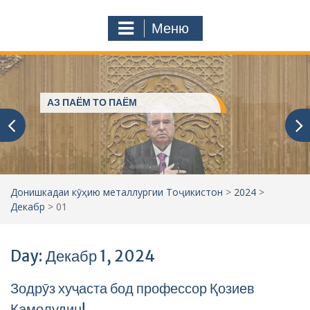
с
o
т
m
Меню
у
ҷ
ӯ
и
:
Пешвое, ки ғами ҷаҳониёнро
мехӯранд
Донишкадаи кӯҳию металлургии Тоҷикистон
>
2024
>
Декабр
>
01
Day: Декабр 1, 2024
Зодрӯз хуҷаста бод профессор Қозиев
Камолудин!