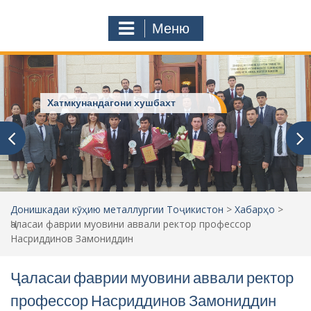
с
o
т
m
Меню
у
ҷ
ӯ
и
:
Хатмкунандагони хушбахт
Донишкадаи кӯҳию металлургии Тоҷикистон
>
Хабарҳо
>
Ҷаласаи фаврии муовини аввали ректор профессор
Насриддинов Замониддин
Ҷаласаи фаврии муовини аввали ректор
профессор Насриддинов Замониддин