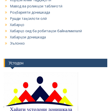
Мавод ва роликҳои таблиғотӣ
Роҳбарияти донишкада
Рушди таҳсилоти олӣ
Хабарҳо
Хабарҳо оид ба робитаҳои байналмилалӣ
Хабарҳои донишкада
Эълонхо
Устодон