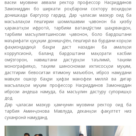
васеи муовини аввали ректор профессор Насриддинов
Замониддин бо ширкати роҳбарони сохтору воҳидҳои
донишкада баргузор гардид. Дар ҷаласаи мазкур оид ба
масъалаҳои пешгирии шомилшавии ҷавонон ба ҳизбу
ҳаракатҳои ифротӣ, тарбияи ватандӯстии шаҳрвандон,
тарбияи масъулиятшиносии ҷавонон, боло бардоштани
маърифати ҳуқуқии донишҷӯён, пешгирӣ ва бурдани корҳои
фаҳмондадиҳӣ баҳри даст назадан ба амалҳои
коррупсионӣ, баланд бардоштани маҳорати касбии
омӯзгорон, навиштани дастурҳои таълимӣ, таҳияи
монографияҳо, таҳияи шиносномаи ихтисосҳои муҳим,
дастгирии бевоситаи ятимону маъюбон, иброз намудани
мавқеи ошкор баҳри ҳифзи манофеи миллӣ ва дигар
масъалаҳои муҳим профессор Насриддинов Замониддин
ибрози андеша намуда, ба масъулин дастуру супоришҳо
дод.
Дар ҷаласаи мазкур ҳамчунин муовини ректор оид ба
тарбия Аминҷонова Мавлуда, деканҳои факултет низ
суханронӣ намуданд.