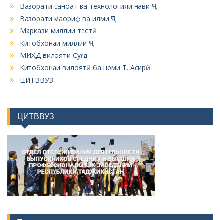
Вазорати саноат ва технологияи нави ҶТ
Вазорати маориф ва илми ҶТ
Маркази миллии тестӣ
Китобхонаи миллии ҶТ
МИҲД вилояти Суғд
Китобхонаи вилоятӣ ба номи Т. Асирӣ
ЦИТВВУЗ
ЦИТВВУЗ