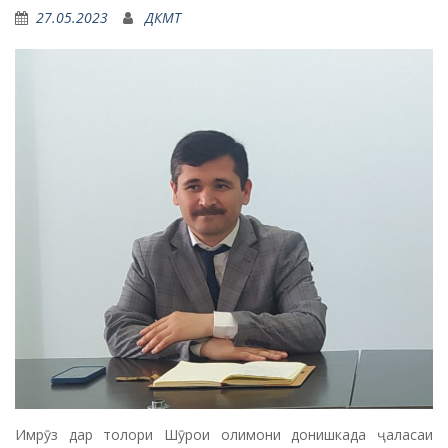
27.05.2023
ДКМТ
Имрӯз дар толори Шӯрои олимони донишкада ҷаласаи