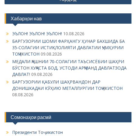
n
a
Хабарҳои нав
v
i
ЭЪЛОН! ЭЪЛОН! ЭЪЛОН!
10.08.2026
g
БАРГУЗОРИИ ШОМИ ФАРҲАНГУ ҲУНАР БАХШИДА БА
35-СОЛАГИИ ИСТИҚЛОЛИЯТИ ДАВЛАТИИ ҶУМҲУРИИ
a
ТОҶИКИСТОН
09.08.2026
t
МЕДАЛИ ҶАШНИИ 70-СОЛАГИИ ТАЪСИСЁБИИ ШАҲРИ
i
БӮСТОН ХУҶАСТА БОД, УСТОДИ АРҶМАНД ДАВЛАТЗОДА
ДАВЛАТ!
09.08.2026
o
БАРГУЗОРИИ ҚАБУЛИ ШАҲРВАНДОН ДАР
n
ДОНИШКАДАИ КӮҲИЮ МЕТАЛЛУРГИИ ТОҶИКИСТОН
08.08.2026
Сомонаҳои расмӣ
Президенти Тоҷикистон