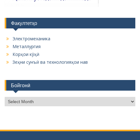
Факултетҳо
Электромеханика
Металлургия
Корҳои кӯҳӣ
Зеҳни сунъӣ ва технологияҳои нав
Бойгонӣ
Б
о
й
г
о
н
ӣ