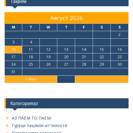
Тақвим
Август 2026
M
T
W
T
F
S
S
1
2
3
4
5
6
7
8
9
10
11
12
13
14
15
16
17
18
19
20
21
22
23
24
25
26
27
28
29
30
31
« Июл
Категорияҳо
АЗ ПАЁМ ТО ПАЁМ
Гурӯҳи таҳлилӣ-иттилоотӣ
Корҳои илми тадқиқотӣ