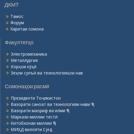
ДКМТ
Тамос
Форум
Харитаи сомона
Факултетҳо
Электромеханика
Металлургия
Корҳои кӯҳӣ
Зеҳни сунъӣ ва технологияҳои нав
Сомонаҳои расмӣ
Президенти Тоҷикистон
Вазорати саноат ва технологияи нави ҶТ
Вазорати маориф ва илми ҶТ
Маркази миллии тестӣ
Китобхонаи миллии ҶТ
МИҲД вилояти Суғд