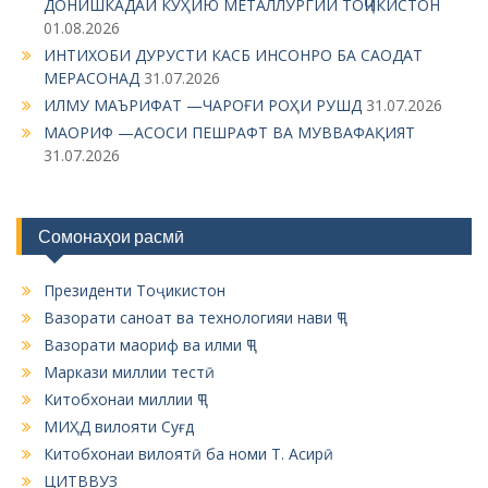
g
ДОНИШКАДАИ КӮҲИЮ МЕТАЛЛУРГИИ ТОҶИКИСТОН
01.08.2026
a
ИНТИХОБИ ДУРУСТИ КАСБ ИНСОНРО БА САОДАТ
t
МЕРАСОНАД
31.07.2026
i
ИЛМУ МАЪРИФАТ —ЧАРОҒИ РОҲИ РУШД
31.07.2026
МАОРИФ —АСОСИ ПЕШРАФТ ВА МУВВАФАҚИЯТ
o
31.07.2026
n
Сомонаҳои расмӣ
Президенти Тоҷикистон
Вазорати саноат ва технологияи нави ҶТ
Вазорати маориф ва илми ҶТ
Маркази миллии тестӣ
Китобхонаи миллии ҶТ
МИҲД вилояти Суғд
Китобхонаи вилоятӣ ба номи Т. Асирӣ
ЦИТВВУЗ