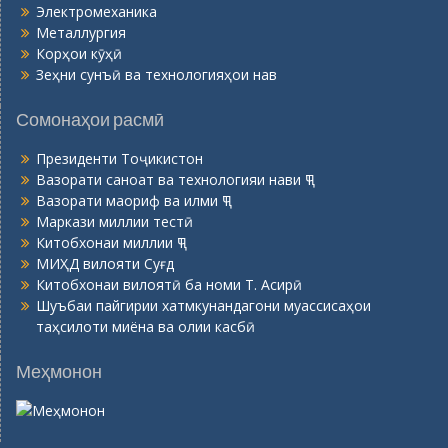
Электромеханика
Металлургия
Корҳои кӯҳӣ
Зеҳни сунъӣ ва технологияҳои нав
Сомонаҳои расмӣ
Президенти Тоҷикистон
Вазорати саноат ва технологияи нави ҶТ
Вазорати маориф ва илми ҶТ
Маркази миллии тестӣ
Китобхонаи миллии ҶТ
МИҲД вилояти Суғд
Китобхонаи вилоятӣ ба номи Т. Асирӣ
Шуъбаи пайгирии хатмкунандагони муассисаҳои
таҳсилоти миёна ва олии касбӣ
Меҳмонон