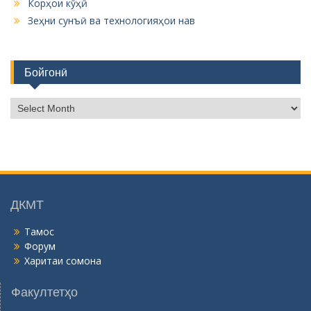
Корҳои кӯҳӣ
Зеҳни сунъӣ ва технологияҳои нав
Бойгонӣ
Б
о
й
г
о
н
ӣ
ДКМТ
Тамос
Форум
Харитаи сомона
Факултетҳо