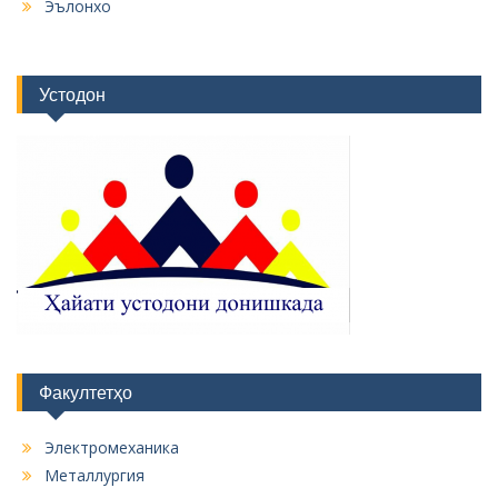
Эълонхо
Устодон
Факултетҳо
Электромеханика
Металлургия