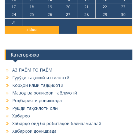
17
18
19
20
21
22
23
24
25
26
27
28
29
30
31
« Июл
Категорияҳо
АЗ ПАЁМ ТО ПАЁМ
Гурӯҳи таҳлилӣ-иттилоотӣ
Корҳои илми тадқиқотӣ
Мавод ва роликҳои таблиғотӣ
Роҳбарияти донишкада
Рушди таҳсилоти олӣ
Хабарҳо
Хабарҳо оид ба робитаҳои байналмилалӣ
Хабарҳои донишкада