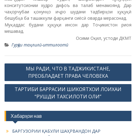
конситутсионии худро дифоъ ва талаб менамоянд. Дар
чаҳорчубаи қонунҳо иҷро шудани тадбирҳои ҳуқуқӣ
бешубҳа ба ташаккули фарҳанги сиёсӣ оварда мерасонад.
Муқаддас будани ҳуқуқи инсон дар Тоҷикистон риоя
мешавад.
Осими Оқил, устоди ДКМТ
Гурӯҳи таҳлилӣ-иттилоотӣ
P
МЫ РАДИ, ЧТО В ТАДЖИКИСТАНЕ,
o
ПРЕОБЛАДАЕТ ПРАВА ЧЕЛОВЕКА
s
ТАРТИБИ БАРРАСИИ ШИКОЯТХОИ ЛОИХАИ
t
“РУШДИ ТАХСИЛОТИ ОЛИ”
n
a
Хабарҳои нав
v
i
БАРГУЗОРИИ ҚАБУЛИ ШАҲРВАНДОН ДАР