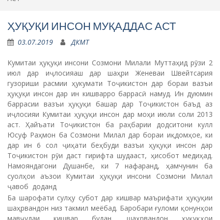
ҲУҚУҚИ ИНСОН МУҚАДДАС АСТ
03.07.2019
ДКМТ
Кумитаи ҳуқуқи инсони Созмони Милали Муттаҳид рӯзи 2
июл дар иҷлосияаш дар шаҳри Женеваи Швейтсария
гузориши расмии ҳукумати Тоҷикистон дар бораи вазъи
ҳуқуқи инсон дар ин кишварро баррасӣ намуд. Ин дуюмин
баррасии вазъи ҳуқуқи башар дар Тоҷикистон баъд аз
иҷлосияи Кумитаи ҳуқуқи инсон дар моҳи июли соли 2013
аст. Ҳайъати Тоҷикистон ба раҳбарии додситони кулл
Юсуф Раҳмон ба Созмони Милал дар бораи иқдомҳое, ки
дар ин 6 сол ҷиҳати беҳбуди вазъи ҳуқуқи инсон дар
Тоҷикистон рӯи даст гирифта шудааст, ҳисобот медиҳад.
Намояндагони Душанбе, ки 7 нафаранд, ҳамчунин ба
суолҳои аъзои Кумитаи ҳуқуқи инсони Созмони Милал
ҷавоб доданд
Ба шарофати сулҳу субот дар кишвар маърифати ҳуқуқии
шаҳрвандон низ такмил меёбад. Баробари ғуломи қонунҳои
мавҷудаи кишвар будан, шаҳрвандон ҳуқуқҳои