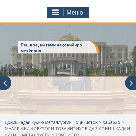
с
o
т
m
Меню
у
ҷ
ӯ
и
:
АЗ ПАЁМ ТО ПАЁМ
Донишкадаи кӯҳию металлургии Тоҷикистон
>
Хабарҳо
>
МУАРРИФИИ РЕКТОРИ ТОЗАИНТИХОБ ДАР ДОНИШКАДАИ
КӮҲИЮ МЕТАЛЛУРГИИ ТОҶИКИСТОН