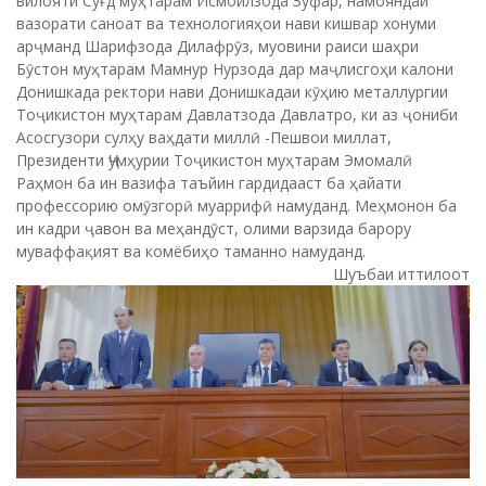
вилояти Суғд муҳтарам Исмоилзода Зуфар, намояндаи
вазорати саноат ва технологияҳои нави кишвар хонуми
арҷманд Шарифзода Дилафрӯз, муовини раиси шаҳри
Бӯстон муҳтарам Мамнур Нурзода дар маҷлисгоҳи калони
Донишкада ректори нави Донишкадаи кӯҳию металлургии
Тоҷикистон муҳтарам Давлатзода Давлатро, ки аз ҷониби
Асосгузори сулҳу ваҳдати миллӣ -Пешвои миллат,
Президенти Ҷумҳурии Тоҷикистон муҳтарам Эмомалӣ
Раҳмон ба ин вазифа таъйин гардидааст ба ҳайати
профессорию омӯзгорӣ муаррифӣ намуданд. Меҳмонон ба
ин кадри ҷавон ва меҳандӯст, олими варзида барору
муваффақият ва комёбиҳо таманно намуданд.
Шуъбаи иттилоот