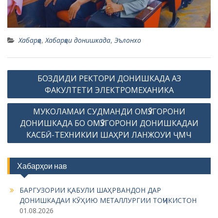
Хабарҳо
,
Хабарҳои донишкада
,
Эълонхо
P
БОЗДИДИ РЕКТОРИ ДОНИШКАДА АЗ
o
ФАКУЛТЕТИ ЭЛЕКТРОМЕХАНИКА
s
МУКОЛАМАИ СУДМАНДИ ОМӮЗГОРОНИ
t
ДОНИШКАДА БО ОМӮЗГОРОНИ ДОНИШКАДАИ
n
КАСБӢ-ТЕХНИКИИ ШАҲРИ ЛАНЖОУИ ҶМЧ
a
v
Хабарҳои нав
i
g
БАРГУЗОРИИ ҚАБУЛИ ШАҲРВАНДОН ДАР
ДОНИШКАДАИ КӮҲИЮ МЕТАЛЛУРГИИ ТОҶИКИСТОН
a
01.08.2026