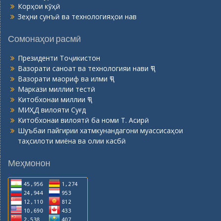
Корҳои кӯҳӣ
Зеҳни сунъӣ ва технологияҳои нав
Сомонаҳои расмӣ
Президенти Тоҷикистон
Вазорати саноат ва технологияи нави ҶТ
Вазорати маориф ва илми ҶТ
Маркази миллии тестӣ
Китобхонаи миллии ҶТ
МИҲД вилояти Суғд
Китобхонаи вилоятӣ ба номи Т. Асирӣ
Шуъбаи пайгирии хатмкунандагони муассисаҳои
таҳсилоти миёна ва олии касбӣ
Меҳмонон