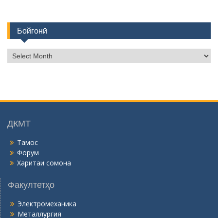
Бойгонӣ
Б
о
й
г
о
н
ӣ
ДКМТ
Тамос
Форум
Харитаи сомона
Факултетҳо
Электромеханика
Металлургия