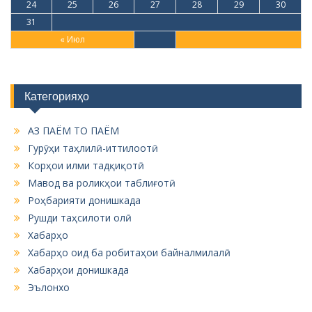
24
25
26
27
28
29
30
31
« Июл
Категорияҳо
АЗ ПАЁМ ТО ПАЁМ
Гурӯҳи таҳлилӣ-иттилоотӣ
Корҳои илми тадқиқотӣ
Мавод ва роликҳои таблиғотӣ
Роҳбарияти донишкада
Рушди таҳсилоти олӣ
Хабарҳо
Хабарҳо оид ба робитаҳои байналмилалӣ
Хабарҳои донишкада
Эълонхо