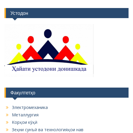
Устодон
Факултетҳо
Электромеханика
Металлургия
Корҳои кӯҳӣ
Зеҳни сунъӣ ва технологияҳои нав