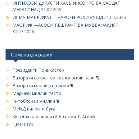
t
ИНТИХОБИ ДУРУСТИ КАСБ ИНСОНРО БА САОДАТ
i
МЕРАСОНАД
31.07.2026
ИЛМУ МАЪРИФАТ —ЧАРОҒИ РОҲИ РУШД
31.07.2026
o
МАОРИФ —АСОСИ ПЕШРАФТ ВА МУВВАФАҚИЯТ
n
31.07.2026
Сомонаҳои расмӣ
Президенти Тоҷикистон
Вазорати саноат ва технологияи нави ҶТ
Вазорати маориф ва илми ҶТ
Маркази миллии тестӣ
Китобхонаи миллии ҶТ
МИҲД вилояти Суғд
Китобхонаи вилоятӣ ба номи Т. Асирӣ
ЦИТВВУЗ