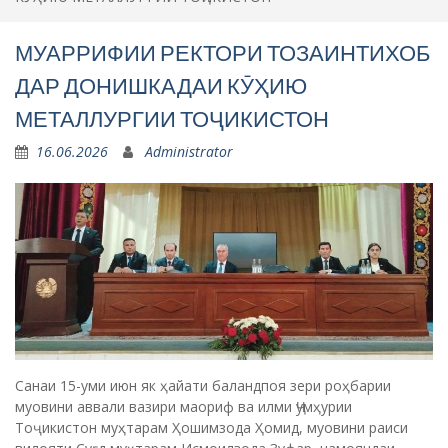
МУАРРИФИИ РЕКТОРИ ТОЗАИНТИХОБ
ДАР ДОНИШКАДАИ КӮҲИЮ
МЕТАЛЛУРГИИ ТОҶИКИСТОН
16.06.2026
Administrator
Санаи 15-уми июн як ҳайати баландпоя зери роҳбарии
муовини аввали вазири маориф ва илми Ҷумҳурии
Тоҷикистон муҳтарам Ҳошимзода Ҳомид, муовини раиси