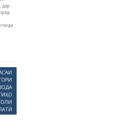
, дар
орад.
атзода
АСАИ
ТОРИ
ЗОДА
ГИҲО
СОЛИ
ЛАТӢ