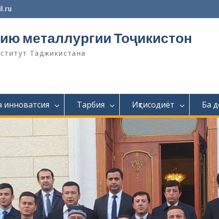
l.ru
ию металлургии Тоҷикистон
нститут Таджикистана
а инноватсия
Тарбия
Иқтисодиёт
Ба 