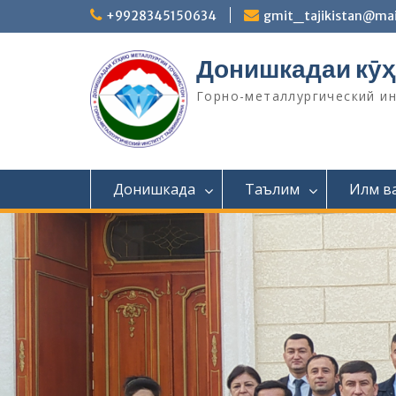
S
+9928345150634
gmit_tajikistan@mai
k
i
Донишкадаи кӯҳ
p
t
Горно-металлургический и
o
c
o
n
t
Донишкада
Таълим
Илм в
e
n
t