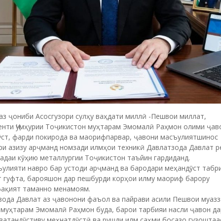
аз ҷониби Асосгузори сулҳу ваҳдати миллӣ -Пешвои миллат,
енти Ҷумҳурии Тоҷикистон муҳтарам Эмомалӣ Раҳмон олими ҷав
ӯст, фарди покирода ва маорифпарвар, ҷавони масъулиятшинос
ри азизу арҷманд номзади илмҳои техникӣ Давлатзода Давлат р
адаи кӯҳию металлургии Тоҷикистон таъйин гардиданд.
улияти навро бар устоди арҷманд ва бародари меҳандӯст табр
т гуфта, барояшон дар пешбурди корҳои илму маориф барору
ақият таманно менамоям.
зода Давлат аз ҷавонони фаъол ва пайрави асили Пешвои муаз
 муҳтарам Эмомалӣ Раҳмон буда, барои тарбияи насли ҷавон да
ватандӯстиву меҳнатдӯстӣ ва рушди илм саҳми босазо гузоштаа