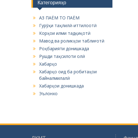
Категорияҳо
g
a
АЗ ПАЁМ ТО ПАЁМ
t
Гурӯҳи таҳлилӣ-иттилоотӣ
Корҳои илми тадқиқотӣ
i
Мавод ва роликҳои таблиғотӣ
o
Роҳбарияти донишкада
n
Рушди таҳсилоти олӣ
Хабарҳо
Хабарҳо оид ба робитаҳои
байналмилалӣ
Хабарҳои донишкада
Эълонхо