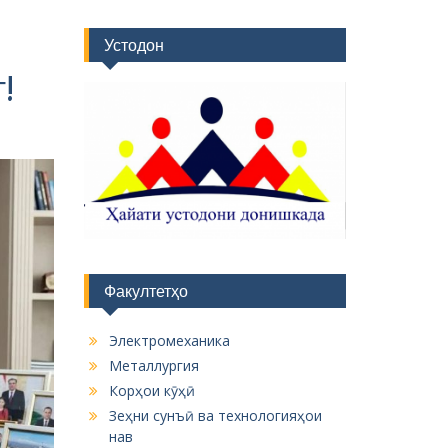
Устодон
!
Факултетҳо
Электромеханика
Металлургия
Корҳои кӯҳӣ
Зеҳни сунъӣ ва технологияҳои
нав