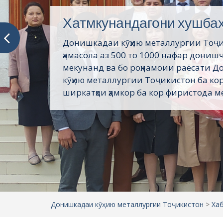
Хатмкунандагони хушба
Донишкадаи кӯҳию металлургии Тоҷ
ҳамасола аз 500 то 1000 нафар дониш
мекунанд ва бо роҳнамоии раёсати 
кӯҳию металлургии Тоҷикистон ба кор
ширкатҳои ҳамкор ба кор фиристода ме
Донишкадаи кӯҳию металлургии Тоҷикистон
>
Ха