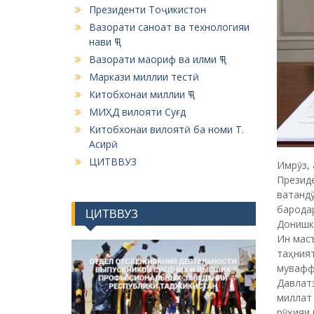
Президенти Тоҷикистон
Вазорати саноат ва технологияи
нави ҶТ
Вазорати маориф ва илми ҶТ
Маркази миллии тестӣ
Китобхонаи миллии ҶТ
МИҲД вилояти Суғд
Китобхонаи вилоятӣ ба номи Т.
Асирӣ
ЦИТВВУЗ
Имрӯз, 
Презид
ватанд
барода
ЦИТВВУЗ
Донишк
Ин масъ
таҳния
мувафф
Давлат
миллат
рӯҳияи 