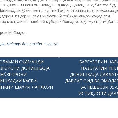
аз ҷавонони пешгом, навҷӯ ва дилсӯзу донандаи хуби соҳа буда
онишкадаи кӯҳию металлургии Тоҷикистон низ нақши муассир д
 дорем, ки дар ин самт хидмати бесобиқае анҷом хоҳад дод.
игар масъулияти навбатӣ муборак бошад устоди муҳтарам Давл
иром М. Саидов
рҳо
,
Хабарҳои донишкада
,
Эълонхо
ОЛАМАИ СУДМАНДИ
БАРГУЗОРИИ ҶАЛ
ЗГОРОНИ ДОНИШКАДА
НАЗОРАТИИ РЕК
ОМӮЗГОРОНИ
ДОНИШКАДА ДАВЛАТ
ИШКАДАИ КАСБӢ-
ДАВЛАТ ОИД БА ОМОДА
НИКИИ ШАҲРИ ЛАНЖОУИ
БА ПЕШВОЗИ 35-
ИСТИҚЛОЛИ ДАВ