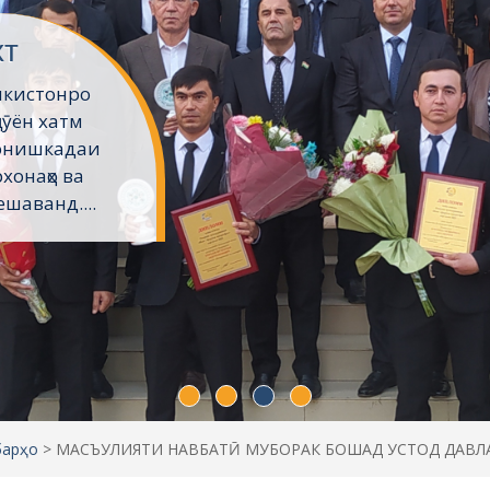
хт
икистонро
ҷӯён хатм
Донишкадаи
хонаҳо ва
шаванд....
барҳо
>
МАСЪУЛИЯТИ НАВБАТӢ МУБОРАК БОШАД УСТОД ДАВЛА