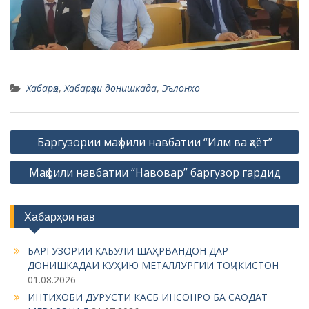
Хабарҳо
,
Хабарҳои донишкада
,
Эълонхо
P
Баргузории маҳфили навбатии “Илм ва ҳаёт”
o
Маҳфили навбатии “Навовар” баргузор гардид
s
t
n
Хабарҳои нав
a
БАРГУЗОРИИ ҚАБУЛИ ШАҲРВАНДОН ДАР
v
ДОНИШКАДАИ КӮҲИЮ МЕТАЛЛУРГИИ ТОҶИКИСТОН
i
01.08.2026
g
ИНТИХОБИ ДУРУСТИ КАСБ ИНСОНРО БА САОДАТ