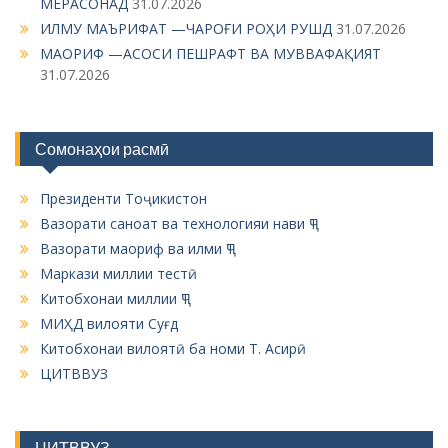
МЕРАСОНАД
31.07.2026
a
ИЛМУ МАЪРИФАТ —ЧАРОҒИ РОҲИ РУШД
31.07.2026
t
МАОРИФ —АСОСИ ПЕШРАФТ ВА МУВВАФАҚИЯТ
i
31.07.2026
o
n
Сомонаҳои расмӣ
Президенти Тоҷикистон
Вазорати саноат ва технологияи нави ҶТ
Вазорати маориф ва илми ҶТ
Маркази миллии тестӣ
Китобхонаи миллии ҶТ
МИҲД вилояти Суғд
Китобхонаи вилоятӣ ба номи Т. Асирӣ
ЦИТВВУЗ