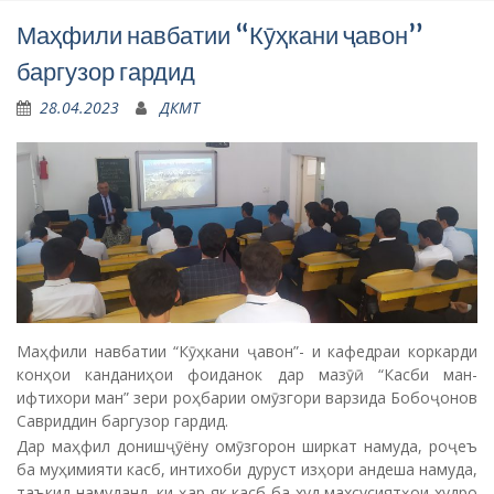
Маҳфили навбатии “Кӯҳкани ҷавон”
баргузор гардид
28.04.2023
ДКМТ
Маҳфили навбатии “Кӯҳкани ҷавон”- и кафедраи коркарди
конҳои канданиҳои фоиданок дар мазӯӣ “Касби ман-
ифтихори ман” зери роҳбарии омӯзгори варзида Бобоҷонов
Савриддин баргузор гардид.
Дар маҳфил донишҷӯёну омӯзгорон ширкат намуда, роҷеъ
ба муҳимияти касб, интихоби дуруст изҳори андеша намуда,
таъкид намуданд, ки ҳар як касб ба худ махсусиятҳои худро