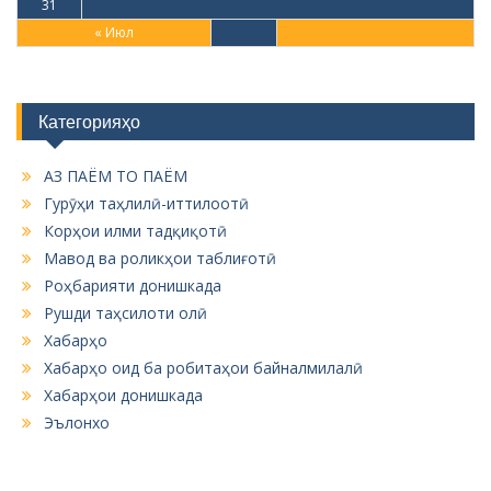
31
« Июл
Категорияҳо
АЗ ПАЁМ ТО ПАЁМ
Гурӯҳи таҳлилӣ-иттилоотӣ
Корҳои илми тадқиқотӣ
Мавод ва роликҳои таблиғотӣ
Роҳбарияти донишкада
Рушди таҳсилоти олӣ
Хабарҳо
Хабарҳо оид ба робитаҳои байналмилалӣ
Хабарҳои донишкада
Эълонхо