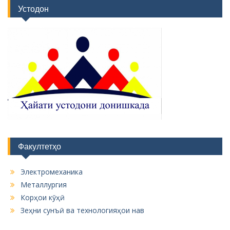
Устодон
Факултетҳо
Электромеханика
Металлургия
Корҳои кӯҳӣ
Зеҳни сунъӣ ва технологияҳои нав