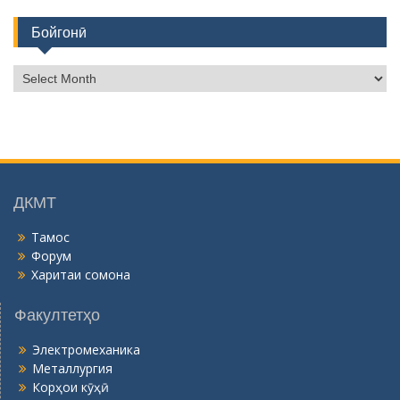
Бойгонӣ
Б
о
й
г
о
н
ӣ
ДКМТ
Тамос
Форум
Харитаи сомона
Факултетҳо
Электромеханика
Металлургия
Корҳои кӯҳӣ