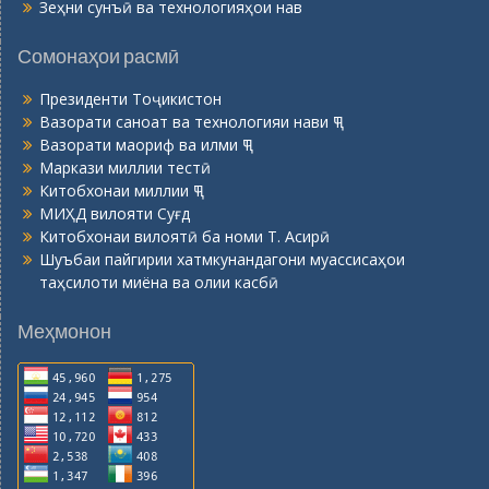
Зеҳни сунъӣ ва технологияҳои нав
Сомонаҳои расмӣ
Президенти Тоҷикистон
Вазорати саноат ва технологияи нави ҶТ
Вазорати маориф ва илми ҶТ
Маркази миллии тестӣ
Китобхонаи миллии ҶТ
МИҲД вилояти Суғд
Китобхонаи вилоятӣ ба номи Т. Асирӣ
Шуъбаи пайгирии хатмкунандагони муассисаҳои
таҳсилоти миёна ва олии касбӣ
Меҳмонон