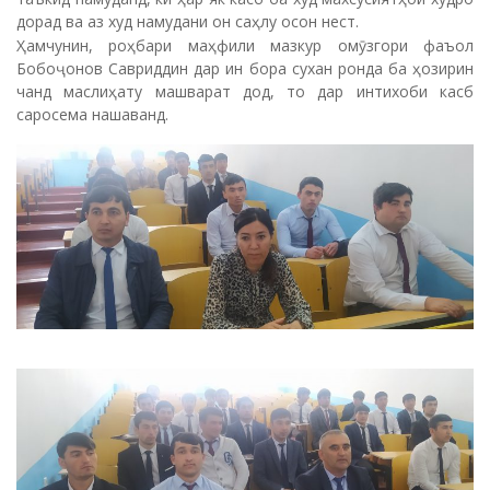
дорад ва аз худ намудани он саҳлу осон нест.
Ҳамчунин, роҳбари маҳфили мазкур омӯзгори фаъол
Бобоҷонов Савриддин дар ин бора сухан ронда ба ҳозирин
чанд маслиҳату машварат дод, то дар интихоби касб
саросема нашаванд.