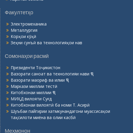
Факултетҳо
Электромеханика
Металлургия
Корҳои кӯҳӣ
Зеҳни сунъӣ ва технологияҳои нав
Сомонаҳои расмӣ
Президенти Тоҷикистон
Вазорати саноат ва технологияи нави ҶТ
Вазорати маориф ва илми ҶТ
Маркази миллии тестӣ
Китобхонаи миллии ҶТ
МИҲД вилояти Суғд
Китобхонаи вилоятӣ ба номи Т. Асирӣ
Шуъбаи пайгирии хатмкунандагони муассисаҳои
таҳсилоти миёна ва олии касбӣ
Меҳмонон