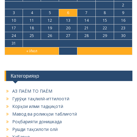
1
2
3
4
5
6
7
8
9
10
11
12
13
14
15
16
17
18
19
20
21
22
23
24
25
26
27
28
29
30
31
« Июл
Категорияҳо
АЗ ПАЁМ ТО ПАЁМ
Гурӯҳи таҳлилӣ-иттилоотӣ
Корҳои илми тадқиқотӣ
Мавод ва роликҳои таблиғотӣ
Роҳбарияти донишкада
Рушди таҳсилоти олӣ
Хабарҳо