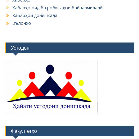
Хабарҳо оид ба робитаҳои байналмилалӣ
Хабарҳои донишкада
Эълонхо
Устодон
Факултетҳо