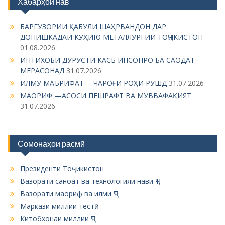
Хабарҳои нав
БАРГУЗОРИИ ҚАБУЛИ ШАҲРВАНДОН ДАР
ДОНИШКАДАИ КӮҲИЮ МЕТАЛЛУРГИИ ТОҶИКИСТОН
01.08.2026
ИНТИХОБИ ДУРУСТИ КАСБ ИНСОНРО БА САОДАТ
МЕРАСОНАД
31.07.2026
ИЛМУ МАЪРИФАТ —ЧАРОҒИ РОҲИ РУШД
31.07.2026
МАОРИФ —АСОСИ ПЕШРАФТ ВА МУВВАФАҚИЯТ
31.07.2026
Сомонаҳои расмӣ
Президенти Тоҷикистон
Вазорати саноат ва технологияи нави ҶТ
Вазорати маориф ва илми ҶТ
Маркази миллии тестӣ
Китобхонаи миллии ҶТ