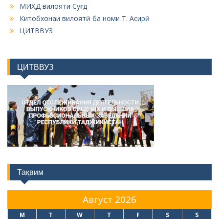
МИҲД вилояти Суғд
Китобхонаи вилоятӣ ба номи Т. Асирӣ
ЦИТВВУЗ
ЦИТВВУЗ
Тақвим
Август 2026
M
T
W
T
F
S
S