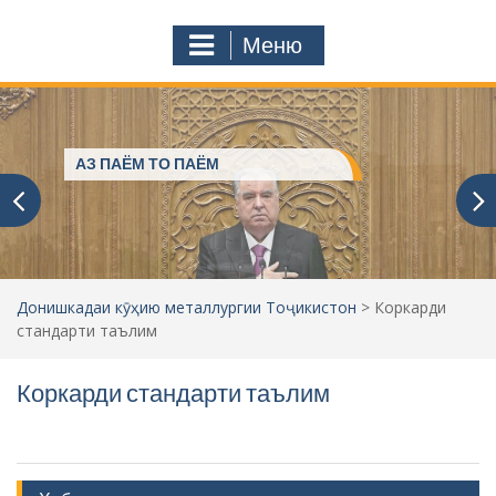
с
o
т
m
Меню
у
ҷ
ӯ
и
:
Пешвое, ки ғами ҷаҳониёнро
мехӯранд
Донишкадаи кӯҳию металлургии Тоҷикистон
>
Коркарди
стандарти таълим
Коркарди стандарти таълим