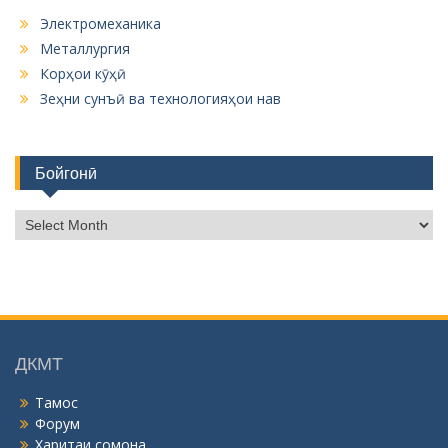
Электромеханика
Металлургия
Корҳои кӯҳӣ
Зеҳни сунъӣ ва технологияҳои нав
Бойгонӣ
Б
о
й
г
о
н
ӣ
ДКМТ
Тамос
Форум
Харитаи сомона