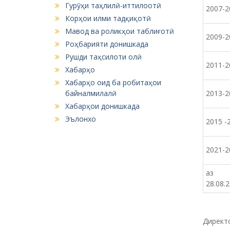
Гурӯҳи таҳлилӣ-иттилоотӣ
2007-2
Корҳои илми тадқиқотӣ
Мавод ва роликҳои таблиғотӣ
2009-2
Роҳбарияти донишкада
Рушди таҳсилоти олӣ
2011-2
Хабарҳо
Хабарҳо оид ба робитаҳои
байналмилалӣ
2013-2
Хабарҳои донишкада
Эълонхо
2015 -
2021-2
аз
28.08.
Дирек