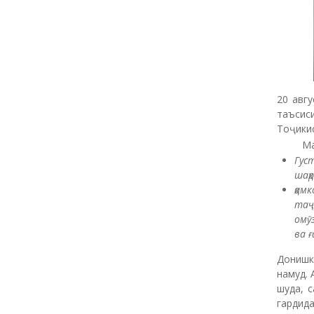
20 авг
таъсис
Тоҷикис
Мақсад
Гус
шаҳ
ҳам
таҷ
омӯ
ва
ғ
Донишк
намуд. 
шуда, 
гардид