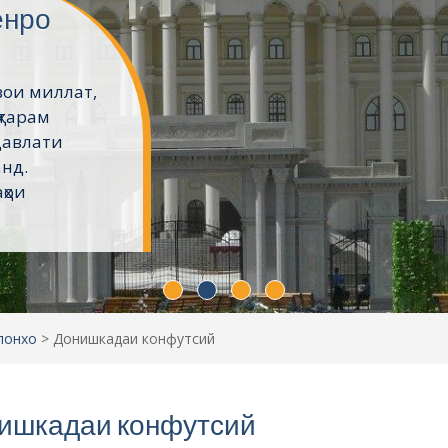
ёнро
вои миллат,
ҳтарам
давлати
анд.
ҳои
лонхо
>
Донишкадаи конфутсий
ишкадаи конфутсий