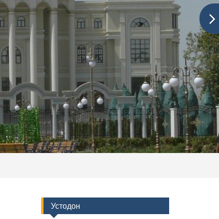
Устодон