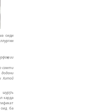
ма оиди
ллургии
рфаҳмии
ар самти
 додани
и Хитой
6 шурӯъ
ил карда
тификат
 оид ба