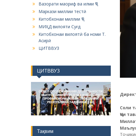
Вазорати маориф ва илми ҶТ
Маркази миллии тестӣ
Китобхонаи миллии ҶТ
МИҲД вилояти Суғд
Китобхонаи вилоятӣ ба номи Т.
Асирӣ
ЦИТВВУЗ
ЦИТВВУЗ
Дирек
Соли т
Ҷои та
Милл
Маълу
Тақвим
Тоҷики