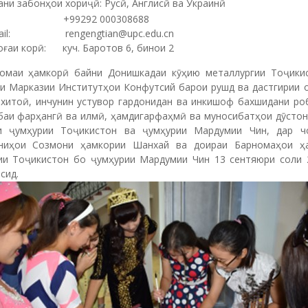
ни забонҳои хориҷӣ: Русӣ, Англисӣ ва Украинӣ
л: +99292 000308688
ail: rengengtian@upc.edu.cn
оғаи корӣ: куч. Баротов 6, бинои 2
омаи ҳамкорӣ байни Донишкадаи кӯҳию металлургии Тоҷики
и Марказии Институтҳои Конфутсий барои рушд ва дастгирии 
 хитоӣ, инчунин устувор гардонидан ва инкишоф бахшидани ро
баи фарҳангӣ ва илмӣ, ҳамдигарфаҳмӣ ва муносибатҳои дӯстон
и ҷумҳурии Тоҷикистон ва ҷумҳурии Мардумии Чин, дар ч
ниҳои Созмони ҳамкории Шанхай ва доираи Барномаҳои ҳ
ии Тоҷикистон бо ҷумҳурии Мардумии Чин 13 сентяюри соли 
сид.