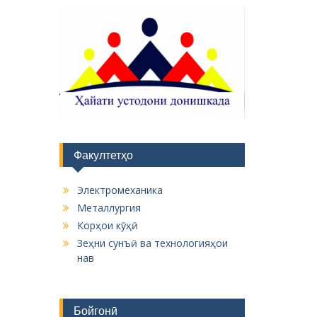
Факултетҳо
Электромеханика
Металлургия
Корҳои кӯҳӣ
Зеҳни сунъӣ ва технологияҳои
нав
Бойгонӣ