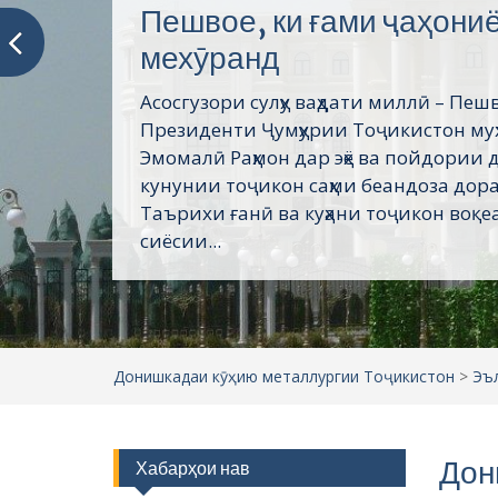
Пешвое, ки ғами ҷаҳони
мехӯранд
Асосгузори сулҳу ваҳдати миллӣ – Пеш
Президенти Ҷумҳурии Тоҷикистон му
Эмомалӣ Раҳмон дар эҳё ва пойдории 
кунунии тоҷикон саҳми беандоза дор
Таърихи ғанӣ ва куҳани тоҷикон воқеа
сиёсии...
Донишкадаи кӯҳию металлургии Тоҷикистон
>
Эъ
Дон
Хабарҳои нав