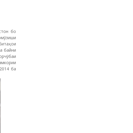
стон бо
омӯзиши
битаҳои
а байни
орчӯбаи
амкории
2014 ба