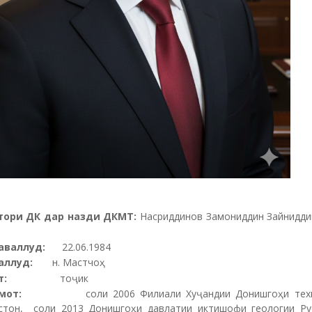
тори ДК дар назди ДКМТ:
Насриддинов Замониддин Зайнид
аваллуд:
22.06.1984
валлуд:
н. Мастчоҳ
ат:
тоҷик
мот:
соли 2006 Филиали Хуҷандии Донишгоҳи техн
стон, соли 2013 Донишгоҳи давлатии иктишофи геологии Ру