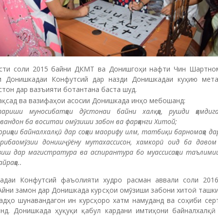
усти соли 2015 байни ДКМТ ва Донишгоҳи нафти Чин Шартно
и Донишкадаи Конфутсий дар назди Донишкадаи куҳию мета
тон дар вазъияти ботантана баста шуд.
 ва вазифаҳои асосии Донишкада инҳо мебошанд:
тариши муносибатҳои дӯстонаи байни халқҳо, рушди ҳамдига
рвандон ба воситаи омӯзиши забон ва фарҳанги Хитой;
кориҳои байналхалқӣ дар соҳаи маорифу илм, татбиқи барномаҳо д
рибаомӯзии донишҷӯёну мутахассисон, хамкорӣ оид ба давом
зиш дар магистратура ва аспирантура бо муассисаҳои таълими
айраҳо.
.
адаи Конфутсий фаъолияти худро расман аввали соли 201
Айни замон дар Донишкада курсҳои омӯзиши забони хитоӣ ташк
садҳо шунавандагон ин курсҳоро хатм намуданд ва соҳиби сер
анд. Донишкада ҳуқуқи қабул кардани имтиҳони байналхалқӣ