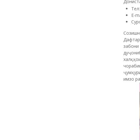
Дониста
Те
E-m
Сур
Созишн
Дафтар
забони
дуҷони
халқҳо
чораби
ҷумҳур
имзо ра