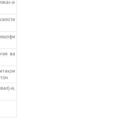
ика»-и
силоти
тишофи
гия ва
итаҳои
стон
ал)-и,