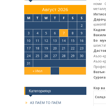
номи С
Август 2026
металл
Ихти
M
T
W
T
F
S
S
Дараҷ
қиматб
1
2
Кадом 
3
4
5
6
7
8
9
Вакили
Бо му
10
11
12
13
14
15
16
шоиста”
17
18
19
20
21
22
23
Дастов
24
25
26
27
28
29
30
Аъзо-к
Аъзо-кр
31
Профес
« Июл
Вазъи
Суроға
Кор ва
Категорияҳо
Сол
ҳ
о
АЗ ПАЁМ ТО ПАЁМ