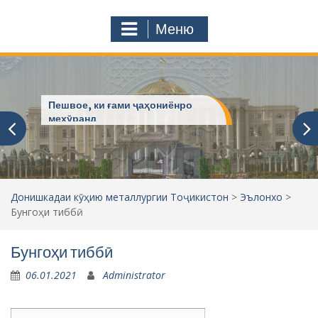
с
o
т
m
Меню
у
ҷ
ӯ
и
:
Пешвое, ки ғами ҷаҳониёнро
мехӯранд
Донишкадаи кӯҳию металлургии Тоҷикистон
>
Эълонхо
>
Бунгоҳи тиббӣ
Бунгоҳи тиббӣ
06.01.2021
Administrator