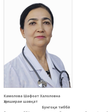
Камолова Шафоат Xалоловна
Ҳамшираи шавқат
Бунго
ҳ
и
тибб
ӣ