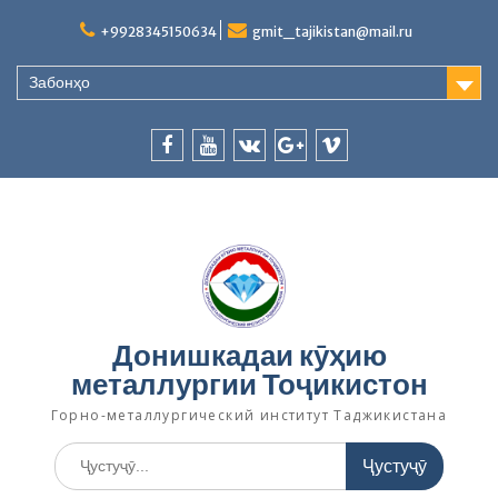
S
+9928345150634
gmit_tajikistan@mail.ru
k
i
p
Забонҳо
t
o
c
f
y
v
p
v
o
n
a
o
k
l
i
t
c
u
u
b
e
e
t
s
e
n
b
u
.
r
t
o
b
g
o
e
o
Донишкадаи кӯҳию
k
o
металлургии Тоҷикистон
g
l
Горно-металлургический институт Таджикистана
e
.
у
c