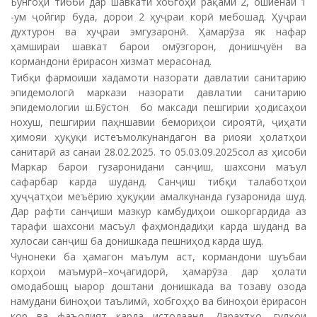
Бунгоҳи тиббӣ дар шавкати хобгоҳи рақами 2, ошиёнаи 1
-ум ҷойгир буда, дорои 2 ҳуҷраи корӣ мебошад. Ҳуҷраи
духтурон ва хуҷраи эмгузаронӣ. Ҳамарӯза як нафар
ҳамшираи шавкат барои омӯзгорон, донишҷуён ва
кормандони ёрирасон хизмат мерасонад.
Тибқи фармоиши хадамоти назорати давлатии санитарию
эпидемологӣ маркази назорати давлатии санитарию
эпидемологии ш.Бӯстон бо максади пешгирии ҳодисаҳои
нохуш, пешгирии паҳншавии бемориҳои сироятӣ, ҷиҳати
ҳимояи ҳуқуқи истеъмолкунандагон ва риояи ҳолатҳои
санитарӣ аз санаи 28.02.2025. то 05.03.09.2025сол аз ҳисоби
Маркар барои гузаронидани санҷиш, шахсони маъул
сафарбар карда шуданд. Санҷиш тибқи талаботҳои
ҳуҷҷатҳои меъёрию ҳуқуқии амалкунанда гузаронида шуд.
Дар рафти санҷиши мазкур камбудиҳои ошкоргардида аз
тарафи шахсони масъул фаҳмондадиҳи карда шуданд ва
хулосаи санҷиш ба донишкада пешниҳод карда шуд.
Чунонеки ба ҳамагон маълум аст, кормандони шуъбаи
корҳои маъмурӣ–хоҷагидорӣ, ҳамарӯза дар ҳолати
омодабошц ыарор доштани донишкада ва тозаву озода
намудани биноҳои таълимӣ, хобгоҳҳо ва биноҳои ёрирасон
кор ва фаъолият карда истодаанд. Дарахтҳо, гулҳои