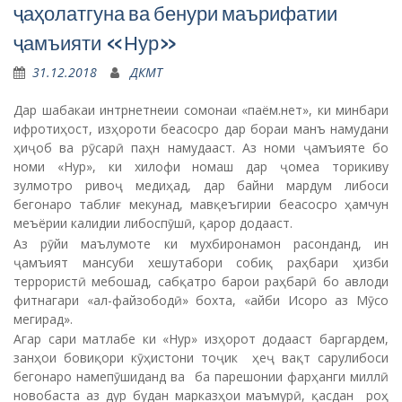
ҷаҳолатгуна ва бенури маърифатии
ҷамъияти «Нур»
31.12.2018
ДКМТ
Дар шабакаи интрнетнеии сомонаи «паём.нет», ки минбари
ифротиҳост, изҳороти беасосро дар бораи манъ намудани
ҳиҷоб ва рӯсарӣ паҳн намудааст. Аз номи ҷамъияте бо
номи «Нур», ки хилофи номаш дар ҷомеа торикиву
зулмотро ривоҷ медиҳад, дар байни мардум либоси
бегонаро таблиғ мекунад, мавқеъгирии беасосро ҳамчун
меъёрии калидии либоспӯшӣ, қарор додааст.
Аз рӯйи маълумоте ки мухбиронамон расонданд, ин
ҷамъият мансуби хешутабори собиқ раҳбари ҳизби
террористӣ мебошад, сабқатро барои раҳбарӣ бо авлоди
фитнагари «ал-файзободӣ» бохта, «айби Исоро аз Мӯсо
мегирад».
Агар сари матлабе ки «Нур» изҳорот додааст баргардем,
занҳои бовиқори кӯҳистони тоҷик ҳеҷ вақт сарулибоси
бегонаро намепӯшиданд ва ба парешонии фарҳанги миллӣ
новобаста аз дур будан марказҳои маъмурӣ, қасдан роҳ