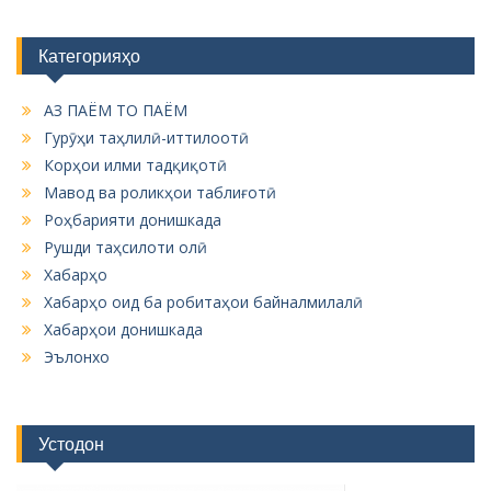
Категорияҳо
АЗ ПАЁМ ТО ПАЁМ
Гурӯҳи таҳлилӣ-иттилоотӣ
Корҳои илми тадқиқотӣ
Мавод ва роликҳои таблиғотӣ
Роҳбарияти донишкада
Рушди таҳсилоти олӣ
Хабарҳо
Хабарҳо оид ба робитаҳои байналмилалӣ
Хабарҳои донишкада
Эълонхо
Устодон