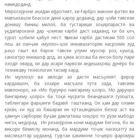
намедоданд.
Меросхӯрони ақидаи ифротият, ки Ғарбро макони фатво ва
мавъизаҳои беасоси динӣ қарор додаанд, дар ҷойи тавсеаи
донишу биниш миллӣ, ба густариши зоҳирпарастӣ ва
уқдапароканӣ дар ҷомеаи ғарбӣ даст задаанд, ки ба ҳеҷ
сурат қобили қабул нест. Ҷомеаи ғарбӣ дастикам 500 сол
пеш аз панҷаи «мулло»-ҳои инкивазатории насронии худ
раҳо гашт ва барои тавсеи улуми муосир роҳ кушод,
саноатро инкишоф дод, аз ҳама асосаш ба инсон болу пари
озодӣ овард, ки дар асари парвози андешаҳояш дунёро бо
техникаву технология тасхир кард.
Ин муллоҳо ва авлоди аз дасти масъулият фирор
кардаашон, ба зоҳири масъала ғӯта зада, тавсияи
мавлоноро, ки «Мо бурунро нангарему қолро, Мо дарунро
бингарему ҳолро» ба тоқи нусрати беандешагӣ гузошта,
таблиғгари фарҳанги бадавӣ гаштаанд. Он ҳам дар олами
кӯхан, ки худ аз башараи ин кӯтаҳандешон безор аст ва
ҳамчун сарбории буҷаи давлатиаш онҳоро то рӯзи мабодо
нигоҳ медорад. Ин резахӯрони хони мардуми бегона, бо як
виқори бемислу монанд, ба мардуми тоҷик насиҳатгӯ ва
маслиҳатгар шудаанд. Гуфтаи ҳакимони тоҷикро фаромӯш