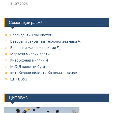
i
31.07.2026
o
n
Сомонаҳои расмӣ
Президенти Тоҷикистон
Вазорати саноат ва технологияи нави ҶТ
Вазорати маориф ва илми ҶТ
Маркази миллии тестӣ
Китобхонаи миллии ҶТ
МИҲД вилояти Суғд
Китобхонаи вилоятӣ ба номи Т. Асирӣ
ЦИТВВУЗ
ЦИТВВУЗ