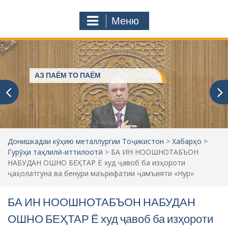
с
o
т
m
Меню
у
ҷ
ӯ
и
:
Пешвое, ки ғами ҷаҳониёнро
мехӯранд
Донишкадаи кӯҳию металлургии Тоҷикистон
>
Хабарҳо
>
Гурӯҳи таҳлилӣ-иттилоотӣ
>
БА ИН НООШНОТАБЪОН
НАБУДАН ОШНО БЕҲТАР Ё худ ҷавоб ба изҳороти
ҷаҳолатгуна ва бенури маърифатии ҷамъияти «Нур»
БА ИН НООШНОТАБЪОН НАБУДАН
ОШНО БЕҲТАР Ё худ ҷавоб ба изҳороти