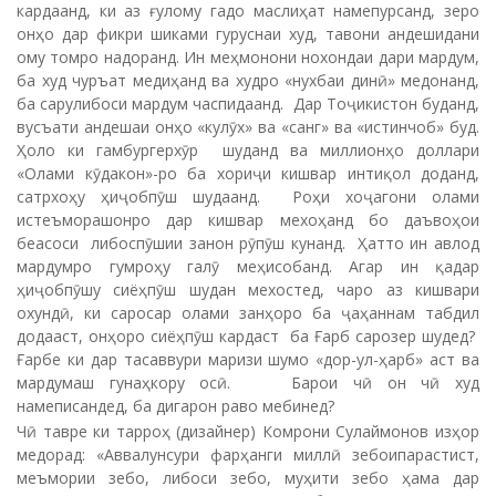
кардаанд, ки аз ғулому гадо маслиҳат намепурсанд, зеро
онҳо дар фикри шиками гуруснаи худ, тавони андешидани
ому томро надоранд. Ин меҳмонони нохондаи дари мардум,
ба худ чуръат медиҳанд ва худро «нухбаи динӣ» медонанд,
ба сарулибоси мардум часпидаанд. Дар Тоҷикистон буданд,
вусъати андешаи онҳо «кулӯх» ва «санг» ва «истинчоб» буд.
Ҳоло ки гамбургерхӯр шуданд ва миллионҳо доллари
«Олами кӯдакон»-ро ба хориҷи кишвар интиқол доданд,
сатрхоҳу ҳиҷобпӯш шудаанд. Роҳи хоҷагони олами
истеъморашонро дар кишвар мехоҳанд бо даъвоҳои
беасоси либоспӯшии занон рӯпӯш кунанд. Ҳатто ин авлод
мардумро гумроҳу галӯ меҳисобанд. Агар ин қадар
ҳиҷобпӯшу сиёҳпӯш шудан мехостед, чаро аз кишвари
охундӣ, ки саросар олами занҳоро ба ҷаҳаннам табдил
додааст, онҳоро сиёҳпӯш кардаст ба Ғарб сарозер шудед?
Ғарбе ки дар тасаввури маризи шумо «дор-ул-ҳарб» аст ва
мардумаш гунаҳкору осӣ. Барои чӣ он чӣ худ
намеписандед, ба дигарон раво мебинед?
Чӣ тавре ки тарроҳ (дизайнер) Комрони Сулаймонов изҳор
медорад: «Аввалунсури фарҳанги миллӣ зебоипарастист,
меъмории зебо, либоси зебо, муҳити зебо ҳама дар