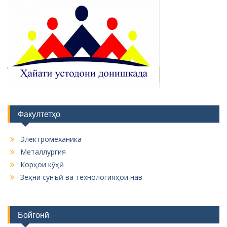
Факултетҳо
Электромеханика
Металлургия
Корҳои кӯҳӣ
Зеҳни сунъӣ ва технологияҳои нав
Бойгонӣ