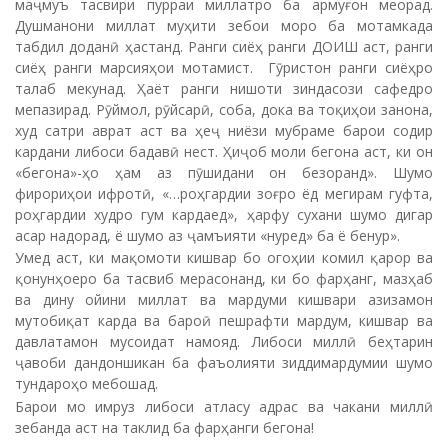
маҷмуъ тасвири пурраи миллатро ба армуғон меорад.
Душманони миллат муҳити зебои моро ба мотамкада
табдил доданӣ ҳастанд. Ранги сиёҳ ранги ДОИШ аст, ранги
сиёҳ ранги марсияҳои мотамист. Гӯристон ранги сиёҳро
талаб мекунад. Ҳаёт ранги нишоти зиндасози сафедро
мепазирад. Рӯймол, рӯйсарӣ, соба, дока ва тоқиҳои занона,
худ сатри аврат аст ва ҳеҷ ниёзи мубраме барои содир
кардани либоси бадавӣ нест. Ҳиҷоб моли бегона аст, ки он
«бегона»-ҳо ҳам аз пӯшидани он безоранд». Шумо
фирориҳои ифротӣ, «…роҳгардии зоғро ёд мегирам гуфта,
роҳгардии худро гум кардаед», ҳарфу сухани шумо дигар
асар надорад, ё шумо аз ҷамъияти «нуред» ба ё бенур».
Умед аст, ки мақомоти кишвар бо огоҳии комил қарор ва
қонунҳоеро ба тасвиб мерасонанд, ки бо фарҳанг, мазҳаб
ва дину ойини миллат ва мардуми кишвари азизамон
мутобиқат карда ва бароӣ пешрафти мардум, кишвар ва
давлатамон мусоидат намояд. Либоси миллӣ беҳтарин
ҷавоби дандоншикан ба фаъолияти зиддимардумии шумо
тундароҳо мебошад.
Барои мо имруз либоси атласу адрас ва чакани миллӣ
зебанда аст на таклид ба фарҳанги бегона!