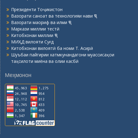
Президенти Тоҷикистон
Вазорати саноат ва технологияи нави ҶТ
Вазорати маориф ва илми ҶТ
Маркази миллии тестӣ
Китобхонаи миллии ҶТ
МИҲД вилояти Суғд
Китобхонаи вилоятӣ ба номи Т. Асирӣ
Шуъбаи пайгирии хатмкунандагони муассисаҳои
таҳсилоти миёна ва олии касбӣ
Меҳмонон