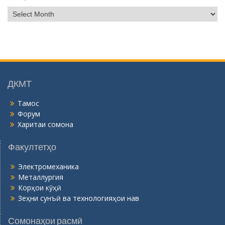
Б
о
й
г
о
н
ӣ
ДКМТ
Тамос
Форум
Харитаи сомона
Факултетҳо
Электромеханика
Металлургия
Корҳои кӯҳӣ
Зеҳни сунъӣ ва технологияҳои нав
Сомонаҳои расмӣ