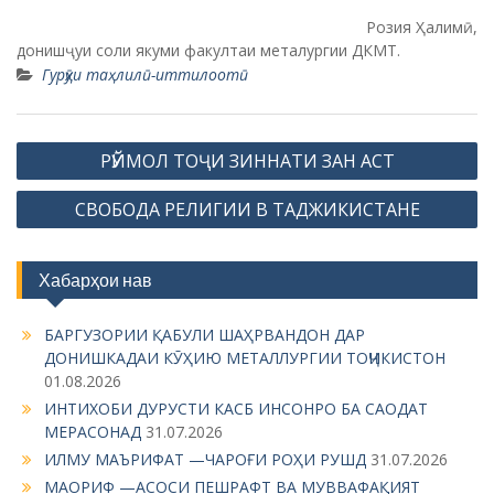
Розия Ҳалимӣ,
донишҷуи соли якуми факултаи металургии ДКМТ.
Гурӯҳи таҳлилӣ-иттилоотӣ
P
РӮЙМОЛ ТОҶИ ЗИННАТИ ЗАН АСТ
o
СВОБОДА РЕЛИГИИ В ТАДЖИКИСТАНЕ
s
t
n
Хабарҳои нав
a
БАРГУЗОРИИ ҚАБУЛИ ШАҲРВАНДОН ДАР
v
ДОНИШКАДАИ КӮҲИЮ МЕТАЛЛУРГИИ ТОҶИКИСТОН
i
01.08.2026
g
ИНТИХОБИ ДУРУСТИ КАСБ ИНСОНРО БА САОДАТ
МЕРАСОНАД
31.07.2026
a
ИЛМУ МАЪРИФАТ —ЧАРОҒИ РОҲИ РУШД
31.07.2026
t
МАОРИФ —АСОСИ ПЕШРАФТ ВА МУВВАФАҚИЯТ