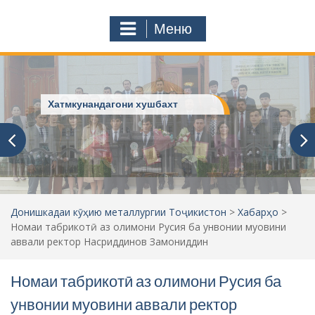
с
o
т
m
Меню
у
ҷ
ӯ
и
:
Хатмкунандагони хушбахт
Донишкадаи кӯҳию металлургии Тоҷикистон
>
Хабарҳо
>
Номаи табрикотӣ аз олимони Русия ба унвонии муовини
аввали ректор Насриддинов Замониддин
Номаи табрикотӣ аз олимони Русия ба
унвонии муовини аввали ректор