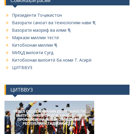
Сомонаҳои расмӣ
Президенти Тоҷикистон
Вазорати саноат ва технологияи нави ҶТ
Вазорати маориф ва илми ҶТ
Маркази миллии тестӣ
Китобхонаи миллии ҶТ
МИҲД вилояти Суғд
Китобхонаи вилоятӣ ба номи Т. Асирӣ
ЦИТВВУЗ
ЦИТВВУЗ