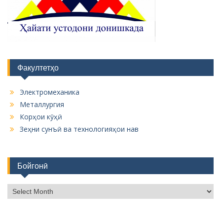
Факултетҳо
Электромеханика
Металлургия
Корҳои кӯҳӣ
Зеҳни сунъӣ ва технологияҳои нав
Бойгонӣ
Б
о
й
г