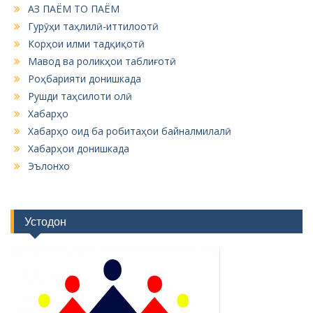
АЗ ПАЁМ ТО ПАЁМ
Гурӯҳи таҳлилӣ-иттилоотӣ
Корҳои илми тадқиқотӣ
Мавод ва роликҳои таблиғотӣ
Роҳбарияти донишкада
Рушди таҳсилоти олӣ
Хабарҳо
Хабарҳо оид ба робитаҳои байналмилалӣ
Хабарҳои донишкада
Эълонхо
Устодон