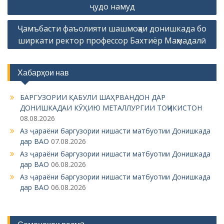
s
ҷудо намуд
t
Ҷамъбасти фаъолияти шашмоҳаи донишкада бо
n
ширкати ректор профессор Бахтиёр Маҳмадалӣ
a
v
Хабарҳои нав
i
g
БАРГУЗОРИИ ҚАБУЛИ ШАҲРВАНДОН ДАР
ДОНИШКАДАИ КӮҲИЮ МЕТАЛЛУРГИИ ТОҶИКИСТОН
a
08.08.2026
t
Аз ҷараёни баргузории нишасти матбуотии Донишкада
i
дар ВАО
07.08.2026
Аз ҷараёни баргузории нишасти матбуотии Донишкада
o
дар ВАО
06.08.2026
n
Аз ҷараёни баргузории нишасти матбуотии Донишкада
дар ВАО
06.08.2026