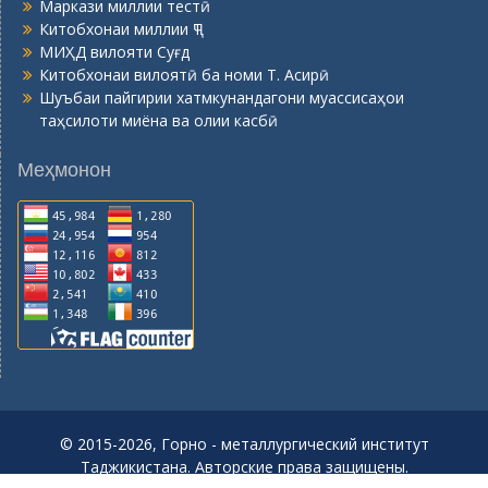
Маркази миллии тестӣ
Китобхонаи миллии ҶТ
МИҲД вилояти Суғд
Китобхонаи вилоятӣ ба номи Т. Асирӣ
Шуъбаи пайгирии хатмкунандагони муассисаҳои
таҳсилоти миёна ва олии касбӣ
Меҳмонон
© 2015-2026, Горно - металлургический институт
Таджикистана. Авторские права защищены.