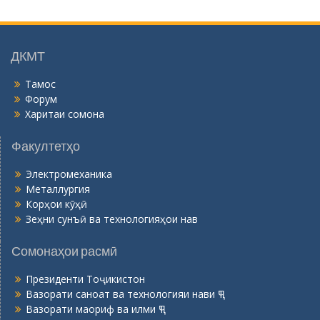
о
н
ӣ
ДКМТ
Тамос
Форум
Харитаи сомона
Факултетҳо
Электромеханика
Металлургия
Корҳои кӯҳӣ
Зеҳни сунъӣ ва технологияҳои нав
Сомонаҳои расмӣ
Президенти Тоҷикистон
Вазорати саноат ва технологияи нави ҶТ
Вазорати маориф ва илми ҶТ