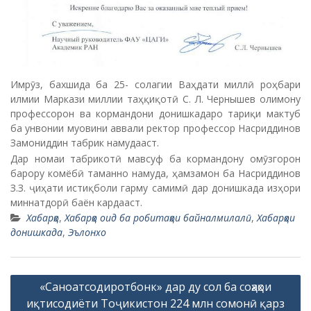
Имрӯз, бахшида ба 25- солагии Ваҳдати миллӣ роҳбари
илмии Маркази миллии таҳқиқотӣ С. Л. Чернышев олимону
профессорон ва кормандони донишкадаро тариқи мактуб
ба унвонии муовини аввали ректор профессор Насриддинов
Замониддин табрик намудааст.
Дар номаи табрикотӣ мавсуф ба кормандону омӯзгорон
барору комёбӣ таманно намуда, ҳамзамон ба Насриддинов
З.З. ҷиҳати истиқболи гарму самимӣ дар донишкада изҳори
миннатдорӣ баён кардааст.
Хабарҳо
,
Хабарҳо оид ба робитаҳои байналмилалӣ
,
Хабарҳои
донишкада
,
Эълонхо
P
«Саноатсодиротбонк» дар ду сол ба соҳаҳои
o
иқтисодиёти Тоҷикистон 224 млн сомонӣ қарз