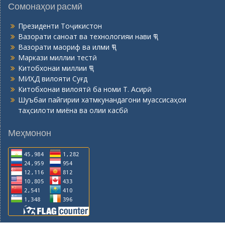
Сомонаҳои расмӣ
Президенти Тоҷикистон
Вазорати саноат ва технологияи нави ҶТ
Вазорати маориф ва илми ҶТ
Маркази миллии тестӣ
Китобхонаи миллии ҶТ
МИҲД вилояти Суғд
Китобхонаи вилоятӣ ба номи Т. Асирӣ
Шуъбаи пайгирии хатмкунандагони муассисаҳои
таҳсилоти миёна ва олии касбӣ
Меҳмонон