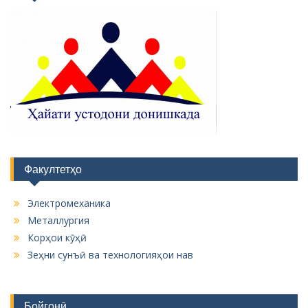
Факултетҳо
Электромеханика
Металлургия
Корҳои кӯҳӣ
Зеҳни сунъӣ ва технологияҳои нав
Бойгонӣ