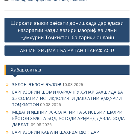
P
Ширкати аъзои раёсати донишкада дар ҷаласаи
o
назоратии назди вазири маориф ва илми
s
Ҷумҳурии Тоҷикистон ба тариқи онлайн
t
АКСИЯ: ХИДМАТ БА ВАТАН ШАРАФ АСТ!
n
a
Хабарҳои нав
v
i
ЭЪЛОН! ЭЪЛОН! ЭЪЛОН!
10.08.2026
g
БАРГУЗОРИИ ШОМИ ФАРҲАНГУ ҲУНАР БАХШИДА БА
35-СОЛАГИИ ИСТИҚЛОЛИЯТИ ДАВЛАТИИ ҶУМҲУРИИ
a
ТОҶИКИСТОН
09.08.2026
t
МЕДАЛИ ҶАШНИИ 70-СОЛАГИИ ТАЪСИСЁБИИ ШАҲРИ
i
БӮСТОН ХУҶАСТА БОД, УСТОДИ АРҶМАНД ДАВЛАТЗОДА
ДАВЛАТ!
09.08.2026
o
БАРГУЗОРИИ ҚАБУЛИ ШАҲРВАНДОН ДАР