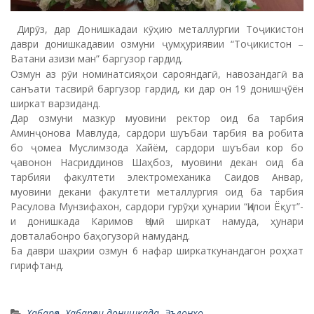
Дирӯз, дар Донишкадаи кӯҳию металлургии Тоҷикистон
даври донишкадавии озмуни ҷумҳуриявии “Тоҷикистон –
Ватани азизи ман” баргузор гардид.
Озмун аз рӯи номинатсияҳои сарояндагӣ, навозандагӣ ва
санъати тасвирӣ баргузор гардид, ки дар он 19 донишҷӯён
ширкат варзиданд.
Дар озмуни мазкур муовини ректор оид ба тарбия
Аминҷонова Мавлуда, сардори шуъбаи тарбия ва робита
бо ҷомеа Муслимзода Хайём, сардори шуъбаи кор бо
ҷавонон Насриддинов Шаҳбоз, муовини декан оид ба
тарбияи факултети электромеханика Саидов Анвар,
муовини декани факултети металлургия оид ба тарбия
Расулова Мунзифахон, сардори гурӯҳи ҳунарии “Ҷилои Ёқут”-
и донишкада Каримов Ҷомӣ ширкат намуда, ҳунари
довталабонро баҳогузорӣ намуданд.
Ба даври шаҳрии озмун 6 нафар ширкаткунандагон роҳхат
гирифтанд.
Хабарҳо
,
Хабарҳои донишкада
,
Эълонхо