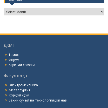
Б
о
й
г
о
н
ӣ
ДКМТ
Тамос
Форум
Харитаи сомона
Факултетҳо
Электромеханика
Металлургия
Корҳои кӯҳӣ
Зеҳни сунъӣ ва технологияҳои нав