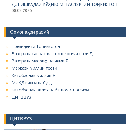
n
ДОНИШКАДАИ КӮҲИЮ МЕТАЛЛУРГИИ ТОҶИКИСТОН
08.08.2026
Сомонаҳои расмӣ
Президенти Тоҷикистон
Вазорати саноат ва технологияи нави ҶТ
Вазорати маориф ва илми ҶТ
Маркази миллии тестӣ
Китобхонаи миллии ҶТ
МИҲД вилояти Суғд
Китобхонаи вилоятӣ ба номи Т. Асирӣ
ЦИТВВУЗ
ЦИТВВУЗ