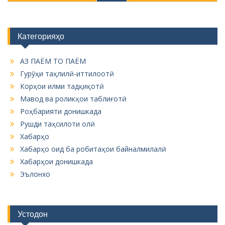
Категорияҳо
АЗ ПАЁМ ТО ПАЁМ
Гурӯҳи таҳлилӣ-иттилоотӣ
Корҳои илми тадқиқотӣ
Мавод ва роликҳои таблиғотӣ
Роҳбарияти донишкада
Рушди таҳсилоти олӣ
Хабарҳо
Хабарҳо оид ба робитаҳои байналмилалӣ
Хабарҳои донишкада
Эълонхо
Устодон