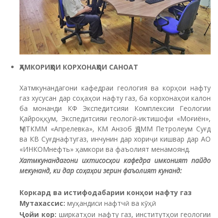
ҲАМКОР
ИҲОИ КОРХОНАҲОИ САНОАТ
Хатмкунандагони кафедраи геология ва корҳои нафту
газ хусусан дар соҳаҳои нафту газ, ба корхонаҳои калон
ба монанди КФ Экспедитсияи Комплексии Геологии
Қайроққум, Экспедитсияи геологӣ-иктишофи «Моғиён»,
ҶМТКММ «Апрелевка», КМ Анзоб ҶДММ Петролеум Суғд
ва КВ Суғднафтугаз, инчунин дар хориҷи кишвар дар АО
«ИНКОМнефть» ҳамкори ва фаъолият менамоянд.
Хатмкунандагони ихтисосҳои кафедра имконият пайдо
мекунанд, ки дар соҳаҳои зерин фаъолият кунанд:
Коркард ва истифодабарии конҳои нафту газ
Мутахассис
:
муҳандиси нафтчӣ ва кӯҳӣ
Ҷойи
кор:
ширкатҳои нафту газ, институтҳои геологии