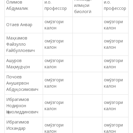
Олимов
и.о.
и.о.
илмҳои
Абдумалик
профессор
профессор
биологӣ
омӯзгори
омӯзгори
Отаев Анвар
калон
калон
Маҳкамов
омӯзгори
омӯзгори
Файзулло
калон
калон
Ғайбуллоевич
Ашуров
омӯзгори
омӯзгори
Маҳмудҷон
калон
калон
Почоев
омӯзгори
омӯзгори
Анушервон
калон
калон
Абдуқосимович
Ибрагимов
омӯзгори
омӯзгори
Нодирхон
калон
калон
Ҷамолиддинович
Ибрагимов
омӯзгори
омӯзгори
Искандар
калон
калон