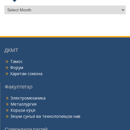
Б
о
й
г
о
н
ӣ
ДКМТ
Тамос
Форум
Харитаи сомона
Факултетҳо
Электромеханика
Металлургия
Корҳои кӯҳӣ
Зеҳни сунъӣ ва технологияҳои нав
Сомонаҳои расмӣ