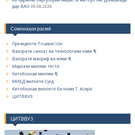
дар ВАО
06.08.2026
Сомонаҳои расмӣ
Президенти Тоҷикистон
Вазорати саноат ва технологияи нави ҶТ
Вазорати маориф ва илми ҶТ
Маркази миллии тестӣ
Китобхонаи миллии ҶТ
МИҲД вилояти Суғд
Китобхонаи вилоятӣ ба номи Т. Асирӣ
ЦИТВВУЗ
ЦИТВВУЗ