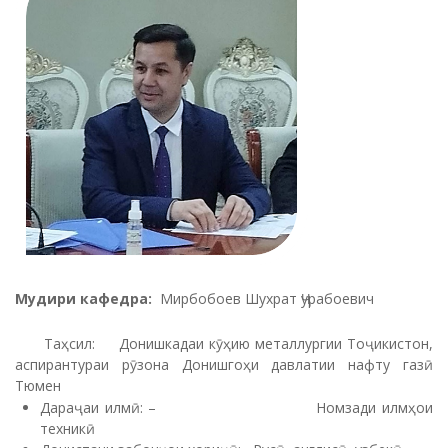
Мудири кафедра:
Мирбобоев Шухрат Ҷурабоевич
Таҳсил: Донишкадаи кӯҳию металлургии Тоҷикистон,
аспирантураи рӯзона Донишгоҳи давлатии нафту газӣ
Тюмен
Дараҷаи илмӣ: – Номзади илмҳои
техникӣ