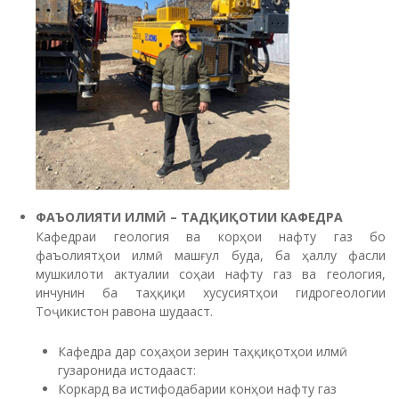
ФАЪОЛИЯТИ
ИЛМӢ
– ТАДҚИҚОТИИ
КАФЕДРА
Кафедраи геология ва корҳои нафту газ бо
фаъолиятҳои илмӣ машғул буда, ба ҳаллу фасли
мушкилоти актуалии соҳаи нафту газ ва геология,
инчунин ба таҳқиқи хусусиятҳои гидрогеологии
Тоҷикистон равона шудааст.
Кафедра дар соҳаҳои зерин таҳқиқотҳои илмӣ
гузаронида истодааст:
Коркард ва истифодабарии конҳои нафту газ