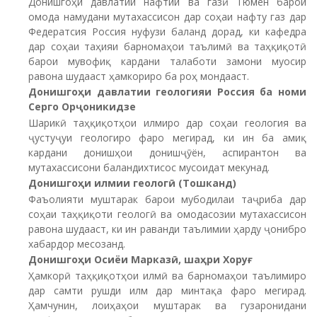
Донишгоҳи давлатии нафтии ва газӣ Тюмен барои
омода намудани мутахассисон дар соҳаи нафту газ дар
Федератсия Россия нуфузи баланд дорад, ки кафедра
дар соҳаи таҳияи барномаҳои таълимӣ ва таҳқиқотӣ
барои мувофиқ кардани талаботи замони муосир
равона шудааст ҳамкориро ба роҳ мондааст.
Донишгоҳи давлатии геологияи Р
ос
сия ба номи
Серго Орҷоникидзе
Шарикӣ таҳқиқотҳои илмиро дар соҳаи геология ва
ҷустуҷуи геологиро фаро мегирад, ки ин ба амиқ
кардани донишҳои донишҷӯён, аспирантон ва
мутахассисони баландихтисос мусоидат мекунад.
Донишгоҳи
илмии
геолог
ӣ
(Тошканд)
Фаъолияти муштарак барои мубодилаи таҷриба дар
соҳаи таҳқиқоти геологӣ ва омодасозии мутахассисон
равона шудааст, ки ин раванди таълимии ҳарду ҷонибро
хабардор месозанд.
Донишгоҳи Осиёи Марказӣ, шаҳри Хоруғ
Ҳамкорӣ таҳқиқотҳои илмӣ ва барномаҳои таълимиро
дар самти рушди илм дар минтақа фаро мегирад.
Ҳамчунин, лоиҳаҳои муштарак ва гузаронидани