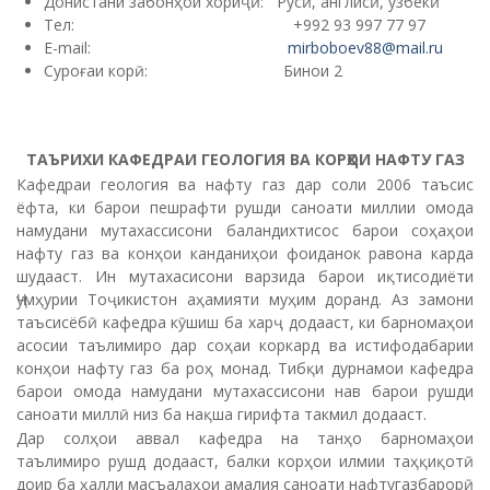
Донистани забонҳои хориҷӣ: Русӣ, англисӣ, узбекӣ
Тел: +992 93 997 77 97
E-mail:
mirboboev88@mail.ru
Суроғаи корӣ: Бинои 2
ТАЪРИХИ КАФЕДРАИ ГЕОЛОГИЯ ВА
КОРҲОИ НАФТУ ГАЗ
Кафедраи геология ва нафту газ дар соли 2006 таъсис
ёфта, ки барои пешрафти рушди саноати миллии омода
намудани мутахассисони баландихтисос барои соҳаҳои
нафту газ ва конҳои канданиҳои фоиданок равона карда
шудааст. Ин мутахасисони варзида барои иқтисодиёти
Ҷумҳурии Тоҷикистон аҳамияти муҳим доранд. Аз замони
таъсисёбӣ кафедра кӯшиш ба харҷ додааст, ки барномаҳои
асосии таълимиро дар соҳаи коркард ва истифодабарии
конҳои нафту газ ба роҳ монад. Тибқи дурнамои кафедра
барои омода намудани мутахассисони нав барои рушди
саноати миллӣ низ ба нақша гирифта такмил додааст.
Дар солҳои аввал кафедра на танҳо барномаҳои
таълимиро рушд додааст, балки корҳои илмии таҳқиқотӣ
доир ба ҳалли масъалаҳои амалия саноати нафтугазбарорӣ