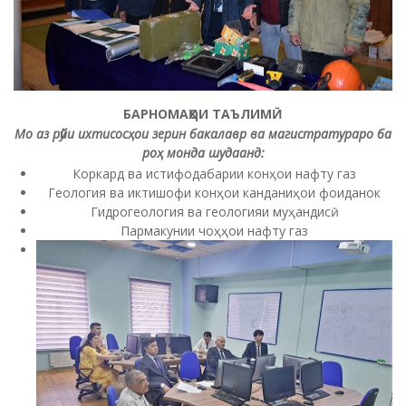
БАРНОМАҲОИ ТАЪЛИМӢ
Мо аз рӯйи ихтисосҳои зерин бакалавр ва магистратураро ба
роҳ монда шудаанд:
Коркард ва истифодабарии конҳои нафту газ
Геология ва иктишофи конҳои канданиҳои фоиданок
Гидрогеология ва геологияи муҳандисӣ
Пармакунии чоҳҳои нафту газ