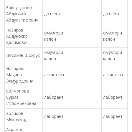
Зайнутдинов
Абдусамӣ
дотсент
дотсент
Абдулатифович
Назиров
омӯзгори
омӯзгори
Абдуносир
калон
калон
Ҳалимович
омӯзгори
омӯзгори
Восихов Шохрух
калон
калон
Назарова
Маҳина
ассистент
ассистент
Элмуродовна
Силмонова
Сурма
лаборант
лаборант
Исломбековна
Холиқов
лаборант
лаборант
Муҳаммад
Акрамов