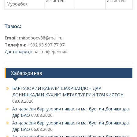
ассистент
ассистент
Муродбек
Тамос:
Email:
mirboboev88@mail.ru
Телефон:
+992 93 997 77 97
Дастовардҳо
ва конференсия
Хабарҳои нав
БАРГУЗОРИИ ҚАБУЛИ ШАҲРВАНДОН ДАР
ДОНИШКАДАИ КӮҲИЮ МЕТАЛЛУРГИИ ТОҶИКИСТОН
08.08.2026
Аз ҷараёни баргузории нишасти матбуотии Донишкада
дар ВАО
07.08.2026
Аз ҷараёни баргузории нишасти матбуотии Донишкада
дар ВАО
06.08.2026
Аз ҷараёни баргузории нишасти матбуотии Донишкада