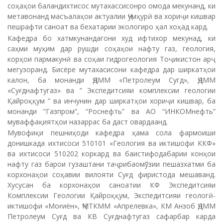
соҳаҳои баландихтисос мутахассисонро омода мекунанд, ки
метавонанд масъалаҳои актуалии Ҷумҳурӣ ва хориҷи кишвар
пешрафти саноат ва бехатарии экологиро ҳал хоҳад кард.
Кафедра бо хатмкунандагони худ ифтихор мекунад, ки
саҳми муҳим дар рушди соҳаҳои нафту газ, геология,
корҳои пармакунӣ ва соҳаи гидрогеология Тоҷикистон арҷ
мегузоранд. Бисёре мутахасисони кафедра дар ширкатҳои
калон, ба монанди ҶДММ «Петролеум Сугд», ҶДММ
«Суғднафтугаз» ва ” Экспедитсияи комплексии геологии
Қайроққум ” ва инчунин дар ширкатҳои хориҷи кишвар, ба
монанди “Газпром”, “Роснефть” ва АО “ИНКОМнефть”
муваффақиятҳои назаррас ба даст овардаанд.
Мувофиқи пешниҳоди кафедра ҳама сола фармоиши
донишкада ихтисоси 510101 «Геология ва иктишофи ККФ»
ва ихтисоси 510202 коркард ва баистифодабарии конҳои
нафту газ барои гузаштани таҷрибаомўзии пешазхатми ба
корхонаҳои соҳавии вилояти Суғд фиристода мешаванд.
Хусусан ба корхонаҳои саноатии КФ Экспедитсияи
Комплексии Геологии Қайроққум, Экспедитсияи геологӣ-
иктишофи «Моғиён», ҶМТКММ «Апрелевка», КМ Анзоб ҶДММ
Петролеум Суғд ва КВ Суғднафтугаз сафарбар карда