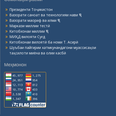
Президенти Тоҷикистон
Вазорати саноат ва технологияи нави ҶТ
Вазорати маориф ва илми ҶТ
Маркази миллии тестӣ
Китобхонаи миллии ҶТ
МИҲД вилояти Суғд
Китобхонаи вилоятӣ ба номи Т. Асирӣ
Шуъбаи пайгирии хатмкунандагони муассисаҳои
таҳсилоти миёна ва олии касбӣ
Меҳмонон