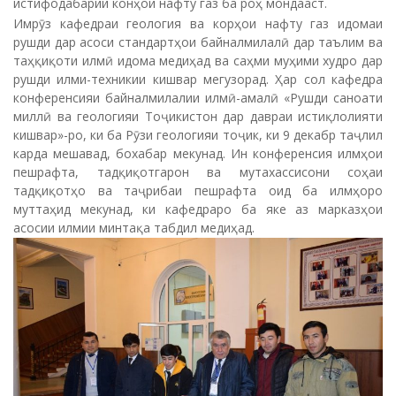
истифодабарии конҳои нафту газ ба роҳ мондааст.
Имрӯз кафедраи геология ва корҳои нафту газ идомаи
рушди дар асоси стандартҳои байналмилалӣ дар таълим ва
таҳқиқоти илмӣ идома медиҳад ва саҳми муҳими худро дар
рушди илми-техникии кишвар мегузорад. Ҳар сол кафедра
конференсияи байналмилалии илмӣ-амалӣ «Рушди саноати
миллӣ ва геологияи Тоҷикистон дар давраи истиқлолияти
кишвар»-ро, ки ба Рӯзи геологияи тоҷик, ки 9 декабр таҷлил
карда мешавад, бохабар мекунад. Ин конференсия илмҳои
пешрафта, тадқиқотгарон ва мутахассисони соҳаи
тадқиқотҳо ва таҷрибаи пешрафта оид ба илмҳоро
муттаҳид мекунад, ки кафедраро ба яке аз марказҳои
асосии илмии минтақа табдил медиҳад.