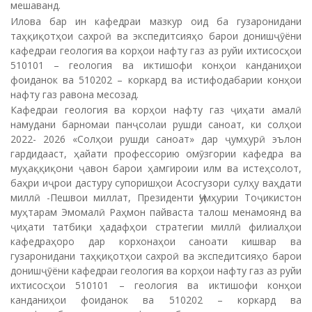
мешаванд.
Илова бар ин кафедраи мазкур оид ба гузаронидани
таҳқиқотҳои сахроӣ ва экспедитсияҳо барои донишҷӯёни
кафедраи геология ва корҳои нафту газ аз руйи ихтисосҳои
510101 – геология ва иктишофи конҳои канданиҳои
фоиданок ва 510202 – коркард ва истифодабарии конҳои
нафту газ равона месозад.
Кафедраи геология ва корҳои нафту газ ҷиҳати амалӣ
намудани барномаи панҷсолаи рушди саноат, ки солҳои
2022- 2026 «Солҳои рушди саноат» дар ҷумҳурӣ эълон
гардидааст, ҳайати профессорию омӯзгории кафедра ва
муҳаққиқони ҷавон барои ҳамгироии илм ва истеҳсолот,
баҳри иҷрои дастуру супоришҳои Асосгузори сулҳу ваҳдати
миллӣ -Пешвои миллат, Президенти Ҷумҳурии Тоҷикистон
муҳтарам Эмомалӣ Раҳмон пайваста талош менамоянд ва
ҷиҳати татбиқи ҳадафҳои стратегии миллӣ филиалҳои
кафедраҳоро дар корхонаҳои саноати кишвар ва
гузаронидани таҳқиқотҳои сахроӣ ва экспедитсияҳо барои
донишҷӯёни кафедраи геология ва корҳои нафту газ аз руйи
ихтисосҳои 510101 – геология ва иктишофи конҳои
канданиҳои фоиданок ва 510202 – коркард ва