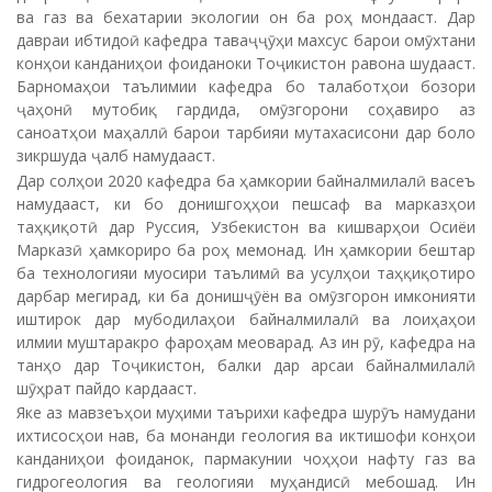
ва газ ва бехатарии экологии он ба роҳ мондааст. Дар
давраи ибтидоӣ кафедра таваҷҷӯҳи махсус барои омӯхтани
конҳои канданиҳои фоиданоки Тоҷикистон равона шудааст.
Барномаҳои таълимии кафедра бо талаботҳои бозори
ҷаҳонӣ мутобиқ гардида, омӯзгорони соҳавиро аз
саноатҳои маҳаллӣ барои тарбияи мутахасисони дар боло
зикршуда ҷалб намудааст.
Дар солҳои 2020 кафедра ба ҳамкории байналмилалӣ васеъ
намудааст, ки бо донишгоҳҳои пешсаф ва марказҳои
таҳқиқотӣ дар Руссия, Узбекистон ва кишварҳои Осиёи
Марказӣ ҳамкориро ба роҳ мемонад. Ин ҳамкории бештар
ба технологияи муосири таълимӣ ва усулҳои таҳқиқотиро
дарбар мегирад, ки ба донишҷӯён ва омӯзгорон имконияти
иштирок дар мубодилаҳои байналмилалӣ ва лоиҳаҳои
илмии муштаракро фароҳам меоварад. Аз ин рӯ, кафедра на
танҳо дар Тоҷикистон, балки дар арсаи байналмилалӣ
шӯҳрат пайдо кардааст.
Яке аз мавзеъҳои муҳими таърихи кафедра шурӯъ намудани
ихтисосҳои нав, ба монанди геология ва иктишофи конҳои
канданиҳои фоиданок, пармакунии чоҳҳои нафту газ ва
гидрогеология ва геологияи муҳандисӣ мебошад. Ин