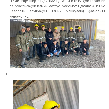
Ҷойи
кор:
ширкатҳои нафту газ, институтҳои геологии
ва муассисаҳои илмии махсус, мақомоти давлатӣ, ки бо
назорати захираҳои табиӣ машғуланд фаъолият
менамоянд.