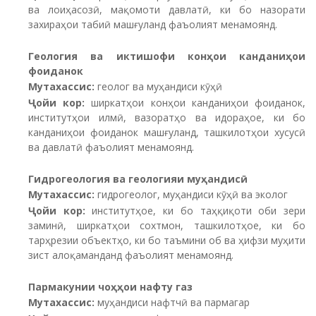
ва лоиҳасозӣ, мақомоти давлатӣ, ки бо назорати
захираҳои табиӣ машғуланд фаъолият менамоянд.
Геология ва иктишофи конҳои канданиҳои
фоиданок
Мутахассис
:
геолог ва муҳандиси кӯҳӣ
Ҷойи
кор:
ширкатҳои конҳои канданиҳои фоиданок,
институтҳои илмӣ, вазоратҳо ва идораҳое, ки бо
канданиҳои фоиданок машғуланд, ташкилотҳои хусусӣ
ва давлатӣ фаъолият менамоянд.
Гидрогеология ва геологияи муҳандисӣ
Мутахассис:
гидрогеолог, муҳандиси кӯҳӣ ва эколог
Ҷойи кор:
институтҳое, ки бо таҳқиқоти оби зери
заминӣ, ширкатҳои сохтмон, ташкилотҳое, ки бо
тарҳрезии объектҳо, ки бо таъмини об ва ҳифзи муҳити
зист алоқаманданд фаъолият менамоянд.
Пармакунии чоҳҳои нафту газ
Мутахассис
:
муҳандиси нафтчӣ ва пармагар