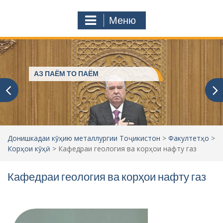
с
o
т
m
Меню
у
ҷ
ӯ
и
:
Пешвое, ки ғами ҷаҳониёнро
мехӯранд
Донишкадаи кӯҳию металлургии Тоҷикистон
>
Факултетҳо
>
Корҳои кӯҳӣ
>
Кафедраи геология ва корҳои нафту газ
Кафедраи геология ва корҳои нафту газ