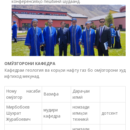
конференсияҳо пешбинӣ шудаанд.
ОМ
ӮЗГОРОНИ КАФЕДРА
Кафедраи геология ва корҳои нафту газ бо омӯзгорони худ
ифтиход мекунад.
Ному насаби
Дараҷаи
Вазифа
омӯзгор
илмӣ
Мирбобоев
номзади
мудири
Шухрат
илмҳои
дотсент
кафедра
Журабоевич
техникӣ
номзади