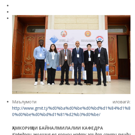
Маълумоти иловагӣ:
http://www.gmit.tj/%d0%ba%d0%be%d0%bd%d1%84%d1%8
0%d0%be%d0%bd%d1%81%d2%b3%d0%be/
ҲАМКОРИҲОИ БАЙНАЛМИЛАЛИИ КАФЕДРА
Кафедраи геология ва корҳои нафту газ дар самти рушди