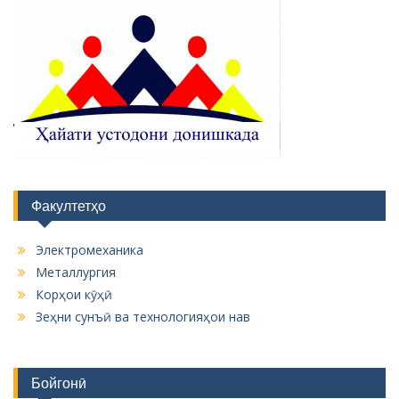
Факултетҳо
Электромеханика
Металлургия
Корҳои кӯҳӣ
Зеҳни сунъӣ ва технологияҳои нав
Бойгонӣ