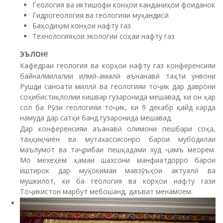
Геология ва иктишофи конҳои канданиҳои фоиданок
Гидрогеология ва геологияи муҳандисӣ
Баҳодиҳии конҳои нафту газ
Технологияҳои экологии соҳаи нафту газ
ЭЪЛОН!
Кафедраи геология ва корҳои нафту газ конференсияи
байналмилалии илмӣ-амалӣ аънанавӣ таҳти унвони
Рушди саноати миллӣ ва геологияи тоҷик дар даврони
соҳибистиқлолии кишвар гузаронида мешавад, ки он ҳар
сол ба Рӯзи геологияи тоҷик, ки 9 декабр қайд карда
намуда дар сатҳи банд гузаронида мешавад.
Дар конференсияи аъанавӣ олимони пешбари соҳа,
таҳқиқчиён ва мутахассисонро барои мубодилаи
маълумот ва таҷрибаи пешқадами худ ҷамъ меорем.
Мо мехеҳем ҳамаи шахсони манфиатдорро барои
иштирок дар муҳокимаи мавзӯъҳои актуалӣ ва
мушкилот, ки ба геология ва корҳои нафту гази
Тоҷикистон марбут мебошанд, даъват менамоем.