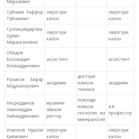
Мирзаевич
Тӯйчиев Ғаффор
омӯзгори
омӯзгори
Тӯйчиевич
калон
калон
Гуломҳайдарова
омӯзгори
омӯзгори
Хурмо
калон
калон
Мирангаловна
Обидов
Боҳовадин
ассистент
ассистент
Аловаддинович
доктори
Разыков Зафар
академик
илмҳои
академик
Абдукахорович
техникӣ
номзади
Насриддинов
муовини
илмҳои
и.в.
Замониддин
аввали
геология ва
профессор
Зайниддинович
ректор
минералогия
Усмонов Нурали
омӯзгори
омӯзгори
Қиёмович
калон
калон