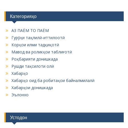
Категорияҳо
АЗ ПАЁМ ТО ПАЁМ
Гурӯҳи таҳлилӣ-иттилоотӣ
Корҳои илми тадқиқотӣ
Мавод ва роликҳои таблиғотӣ
Роҳбарияти донишкада
Рушди таҳсилоти олӣ
Хабарҳо
Хабарҳо оид ба робитаҳои байналмилалӣ
Хабарҳои донишкада
Эълонхо
Устодон