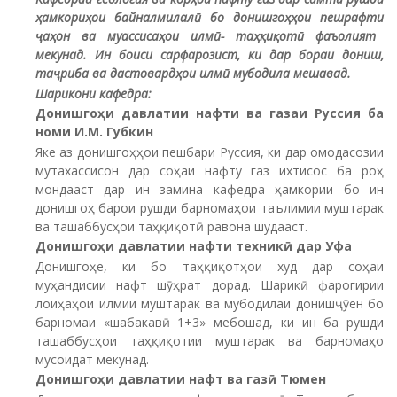
ҳамкориҳои байналмилалӣ бо донишгоҳҳои пеш
рафти
ҷаҳон ва муассисаҳои илмӣ- таҳқиқотӣ фаъолият
мекунад
.
И
н
боиси сарфарозист, ки
дар бораи дониш,
таҷриба ва дастовардҳои илмӣ мубодила
ме
шавад.
Ш
арикони кафедра:
Донишгоҳи давлатии нафти ва газаи Рус
с
ия ба
номи И.М. Губкин
Яке аз донишгоҳҳои пешбари Руссия, ки дар омодасозии
мутахассисон дар соҳаи нафту газ ихтисос ба роҳ
мондааст дар ин замина кафедра ҳамкории бо ин
донишгоҳ барои рушди барномаҳои таълимии муштарак
ва ташаббусҳои таҳқиқотӣ равона шудааст.
Донишгоҳи давлатии нафти техникӣ дар Уфа
Донишгоҳе, ки бо таҳқиқотҳои худ дар соҳаи
муҳандисии нафт шӯҳрат дорад. Шарикӣ фарогирии
лоиҳаҳои илмии муштарак ва мубодилаи донишҷӯён бо
барномаи «шабакавӣ 1+3» мебошад, ки ин ба рушди
ташаббусҳои таҳқиқотии муштарак ва барномаҳо
мусоидат мекунад.
Донишгоҳи давлатии нафт ва газ
ӣ
Тюмен