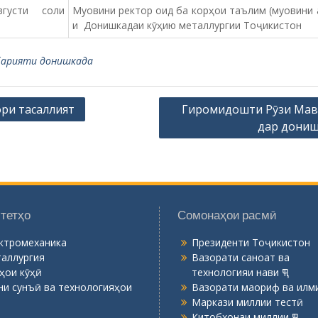
густи соли
Муовини ректор оид ба корҳои таълим (муовини 
и Донишкадаи кӯҳию металлургии Тоҷикистон
барияти донишкада
ри тасаллият
Гиромидошти Рӯзи Мав
дар дони
тетҳо
Сомонаҳои расмӣ
ктромеханика
Президенти Тоҷикистон
аллургия
Вазорати саноат ва
ҳои кӯҳӣ
технологияи нави ҶТ
ни сунъӣ ва технологияҳои
Вазорати маориф ва илми
Маркази миллии тестӣ
Китобхонаи миллии ҶТ