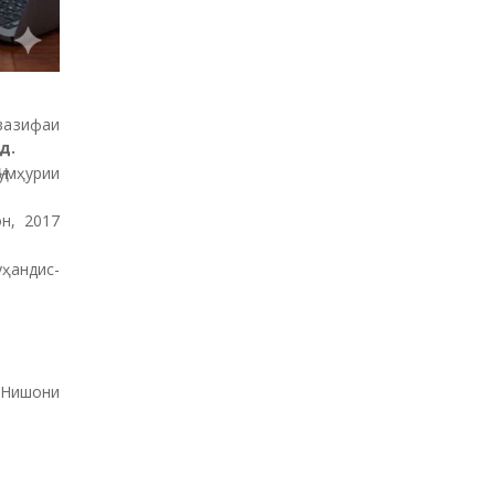
й
г
о
н
ӣ
 вазифаи
д.
умҳурии
н, 2017
ҳандис-
Нишони