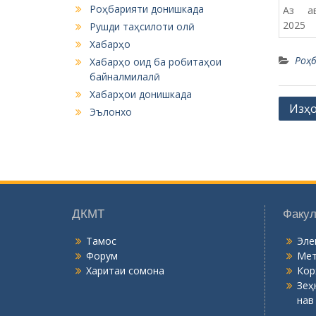
Роҳбарияти донишкада
Аз ав
2025
Рушди таҳсилоти олӣ
Хабарҳо
Роҳ
Хабарҳо оид ба робитаҳои
байналмилалӣ
Хабарҳои донишкада
P
Изҳо
Эълонхо
o
s
t
n
a
ДКМТ
Факул
v
Тамос
Эле
i
Форум
Мет
Харитаи сомона
Кор
g
Зеҳ
a
нав