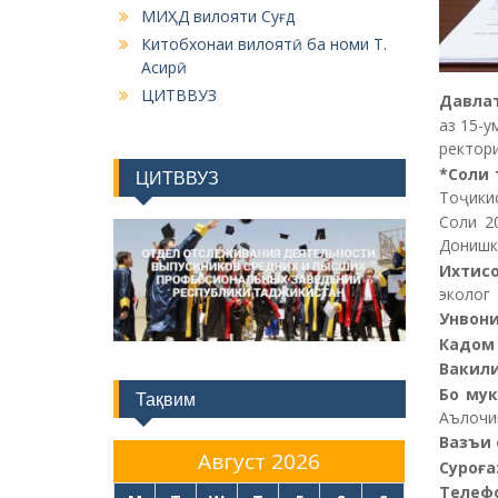
МИҲД вилояти Суғд
Китобхонаи вилоятӣ ба номи Т.
Асирӣ
ЦИТВВУЗ
Давлат
аз 15-у
ректор
*
Соли
ЦИТВВУЗ
Тоҷики
Соли 2
Донишк
Ихтис
эколог
Унвон
Кадом 
Вакил
Бо му
Тақвим
Аълочи
Вазъи 
Август 2026
Суро
ғ
а
Телефо