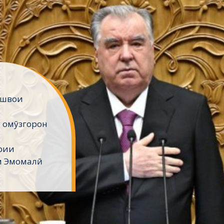
ешвои
 омӯзгорон
рии
м Эмомалӣ