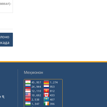
аввал)-
лоно
шкада
Меҳмонон
 ҶТ