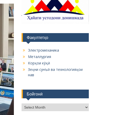
Факултетҳо
Электромеханика
Металлургия
Корҳои кӯҳӣ
Зеҳни сунъӣ ва технологияҳои
нав
Бойгонӣ
Б
о