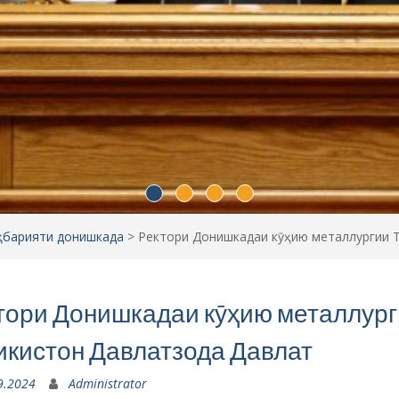
ҳбарияти донишкада
>
Ректори Донишкадаи кӯҳию металлургии 
тори Донишкадаи кӯҳию металлург
икистон Давлатзода Давлат
9.2024
Administrator