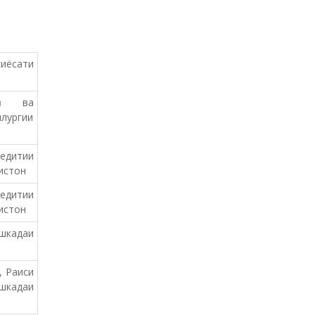
сиёсати
лӣ ва
ургии
едитии
истон
едитии
истон
шкадаи
, Раиси
шкадаи