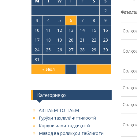
M
T
W
T
F
S
S
1
2
Фаъолия
3
4
5
6
7
8
9
10
11
12
13
14
15
16
Солҳои
17
18
19
20
21
22
23
24
25
26
27
28
29
30
Солҳои
31
« Июл
Солҳои
Солҳои
Категорияҳо
Солҳои
АЗ ПАЁМ ТО ПАЁМ
Гурӯҳи таҳлилӣ-иттилоотӣ
Солҳои
Корҳои илми тадқиқотӣ
Мавод ва роликҳои таблиғотӣ