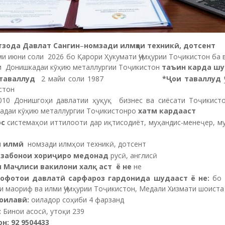
зода Давлат Сангин
–
номзади илмҳои техникӣ, дотсент
ми июни соли 2026 бо Қарори Ҳукумати Ҷумҳурии Тоҷикистон ба
и Донишкадаи кӯҳию металлургии Тоҷикистон
таъин карда шу
 таваллуд
2 майи соли 1987
*
Ҷ
ои
таваллуд
Ҷ
стон
010 Донишгоҳи давлатии ҳуқуқ бизнес ва сиёсати Тоҷикисто
адаи кӯҳию металлургии Тоҷикистонро
хатм кардааст
ос
системаҳои иттилооти дар иқтисодиёт, муҳандис-менеҷер, му
и
илм
ӣ
номзади илмҳои техникӣ, дотсент
забон
ои
хори
ҷ
иро
медонад
русӣ, англисӣ
и
Ма
ҷ
лиси вакилони хал
қ
аст
ё
не
не
кофот
ои
давлат
ӣ
сарфароз
гардонида
шудааст
ё
не
:
бо 
и маориф ва илми Ҷумҳурии Тоҷикистон, Медали Хизмати шоиста
оилавӣ:
оиладор соҳиби 4 фарзанд
:
Бинои асосӣ, утоқи 239
н: 92 9504433