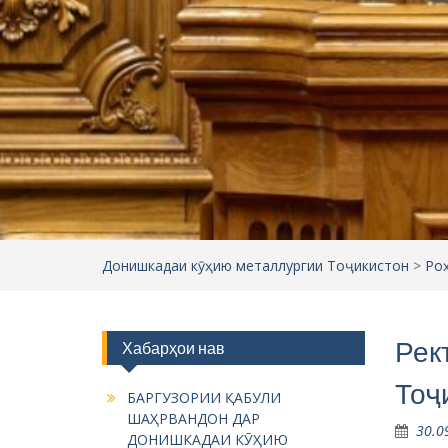
Донишкадаи кӯҳию металлургии Тоҷикистон
>
Ро
Рек
Хабарҳои нав
Тоҷ
БАРГУЗОРИИ ҚАБУЛИ
ШАҲРВАНДОН ДАР
30.0
ДОНИШКАДАИ КӮҲИЮ