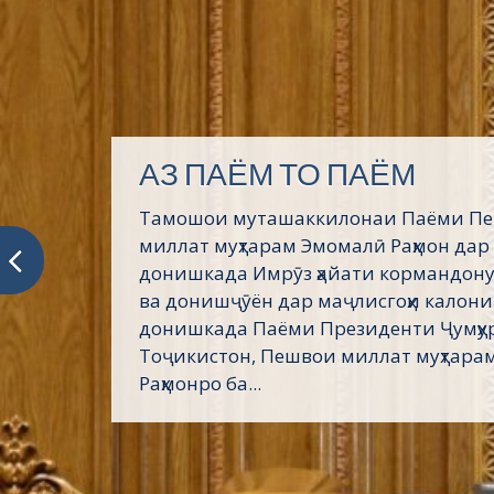
АЗ ПАЁМ ТО ПАЁМ
Тамошои муташаккилонаи Паёми П
миллат муҳтарам Эмомалӣ Раҳмон дар
донишкада Имрӯз ҳайати кормандону
ва донишҷӯён дар маҷлисгоҳи калони
донишкада Паёми Президенти Ҷумҳу
Тоҷикистон, Пешвои миллат муҳтара
Раҳмонро ба...