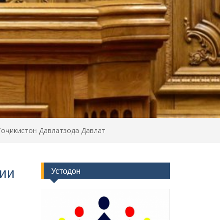
Тоҷикистон Давлатзода Давлат
ии
Устодон