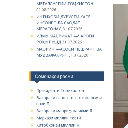
МЕТАЛЛУРГИИ ТОҶИКИСТОН
01.08.2026
ИНТИХОБИ ДУРУСТИ КАСБ
ИНСОНРО БА САОДАТ
МЕРАСОНАД
31.07.2026
ИЛМУ МАЪРИФАТ —ЧАРОҒИ
РОҲИ РУШД
31.07.2026
МАОРИФ —АСОСИ ПЕШРАФТ ВА
МУВВАФАҚИЯТ
31.07.2026
Сомонаҳои расмӣ
Президенти Тоҷикистон
Вазорати саноат ва технологияи
нави ҶТ
Вазорати маориф ва илми ҶТ
Маркази миллии тестӣ
Китобхонаи миллии ҶТ