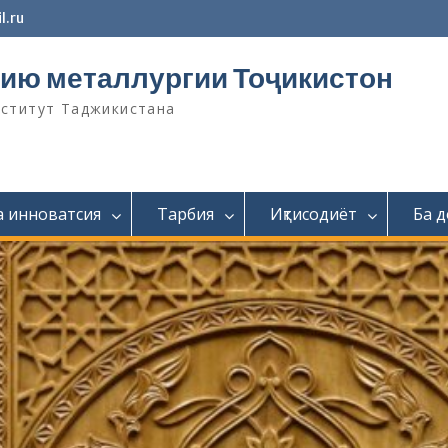
l.ru
ию металлургии Тоҷикистон
нститут Таджикистана
а инноватсия
Тарбия
Иқтисодиёт
Ба 