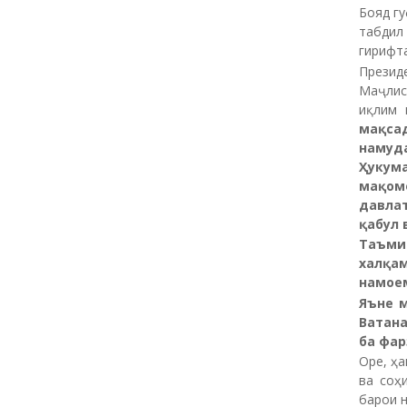
Бояд гу
табдил
гирифта
Презид
Маҷлис
иқлим 
мақса
намуд
Ҳукум
мақом
давлат
қабул 
Таъми
халқа
намое
Яъне м
Ватан
ба фар
Оре, ҳа
ва соҳ
барои н