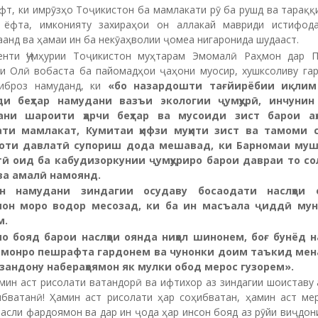
фт, ки имрӯзҳо Тоҷикистон ба мамлакати рӯ ба рушд ва тарақ
 ёфта, имконияту захираҳои он аллакай мавриди истифод
анд ва ҳамаи ин ба некӯаҳволии ҷомеа нигаронида шудааст.
енти Ҷумҳурии Тоҷикистон муҳтарам Эмомалӣ Раҳмон дар 
и Олӣ вобаста ба пайомадҳои ҷаҳони муосир, хушксоливу га
иброз намуданд, ки
«
бо назардошти тағйирёбии иқлим
ди беҳтар намудани вазъи экологии ҷумҳурӣ, инчунин 
ани шароити ҳарчи беҳтар ва мусоиди зист барои аҳ
ати мамлакат, Кумитаи ҳифзи муҳити зист ва тамоми с
оти давлатӣ супориш дода мешавад, ки Барномаи муш
ӣ оид ба кабудизоркунии ҷумҳуриро барои давраи то со
ва амалӣ намоянд.
н намудани зиндагии осудаву босаодати наслҳои 
мон моро водор месозад, ки ба ин масъала ҷиддӣ мун
м.
о бояд барои наслҳои оянда ниҳол шинонем, боғ бунёд 
амонро пешрафта гардонем ва чунонки доим таъкид мен
зандону набераҳоямон як мулки обод мерос гузорем
»
.
мин аст рисолати ватандорӣ ва ифтихор аз зиндагии шоиставу
ибватанӣ! Ҳамин аст рисолати ҳар соҳибватан, ҳамин аст ме
асли фардоямон ва дар ин ҷода ҳар инсон бояд аз рӯйи виҷдон