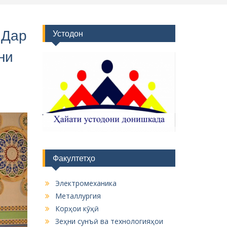
 Дар
Устодон
ни
Факултетҳо
Электромеханика
Металлургия
Корҳои кӯҳӣ
Зеҳни сунъӣ ва технологияҳои