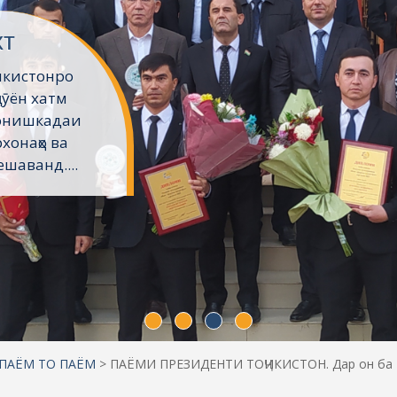
хт
икистонро
ҷӯён хатм
Донишкадаи
хонаҳо ва
шаванд....
 ПАЁМ ТО ПАЁМ
>
ПАЁМИ ПРЕЗИДЕНТИ ТОҶИКИСТОН. Дар он ба «м