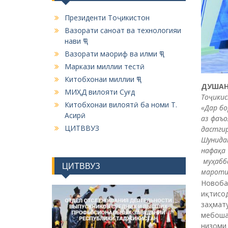
Президенти Тоҷикистон
Вазорати саноат ва технологияи
нави ҶТ
Вазорати маориф ва илми ҶТ
Маркази миллии тестӣ
Китобхонаи миллии ҶТ
ДУШАН
МИҲД вилояти Суғд
Тоҷики
Китобхонаи вилоятӣ ба номи Т.
«Дар бо
Асирӣ
аз фаъ
ЦИТВВУЗ
дастги
Шунидан
нафақ
муҳабб
ЦИТВВУЗ
маротиб
Новоба
иқтисо
заҳмат
мебоша
низоми