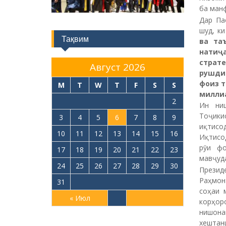
ба ман
Дар Па
шуд, к
Тақвим
ва та
натиҷ
страте
Август 2026
рушди 
фоиз т
M
T
W
T
F
S
S
миллиа
1
2
Ин ни
Тоҷики
3
4
5
6
7
8
9
иқтисо
10
11
12
13
14
15
16
Иқтисо
рӯи ф
17
18
19
20
21
22
23
мавҷуд
24
25
26
27
28
29
30
Презид
Раҳмон
31
соҳаи 
« Июл
корҳор
нишон
хештан