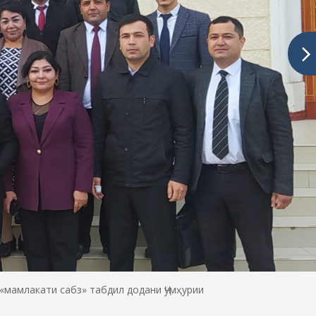
амлакати сабз» табдил додани Ҷумҳурии