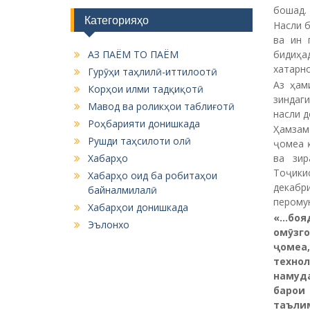
бошад.
Категорияҳо
Насли 
ва ин 
АЗ ПАЁМ ТО ПАЁМ
бидиҳа
хатарн
Гурӯҳи таҳлилӣ-иттилоотӣ
Аз ҳам
Корҳои илми тадқиқотӣ
зиндаг
Мавод ва роликҳои таблиғотӣ
насли д
Роҳбарияти донишкада
Ҳамзам
Рушди таҳсилоти олӣ
ҷомеа 
Хабарҳо
ва зир
Тоҷики
Хабарҳо оид ба робитаҳои
декабр
байналмилалӣ
перомун
Хабарҳои донишкада
«
…бояд
Эълонхо
омӯзго
ҷомеа
техно
намуд
барои
таълим