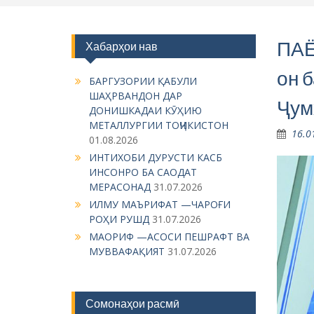
ПАЁ
Хабарҳои нав
он 
БАРГУЗОРИИ ҚАБУЛИ
ШАҲРВАНДОН ДАР
Ҷум
ДОНИШКАДАИ КӮҲИЮ
МЕТАЛЛУРГИИ ТОҶИКИСТОН
16.0
01.08.2026
ИНТИХОБИ ДУРУСТИ КАСБ
ИНСОНРО БА САОДАТ
МЕРАСОНАД
31.07.2026
ИЛМУ МАЪРИФАТ —ЧАРОҒИ
РОҲИ РУШД
31.07.2026
МАОРИФ —АСОСИ ПЕШРАФТ ВА
МУВВАФАҚИЯТ
31.07.2026
Сомонаҳои расмӣ