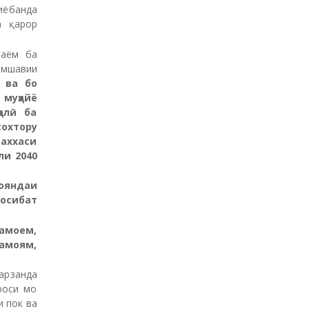
қиёбанда
а қарор
Паём ба
рмшавии
 ва бо
муҳайё
олӣ ба
охтору
аххаси
ли 2040
ояндаи
осибат
намоем,
амоям,
 арзанда
роси мо
и пок ва