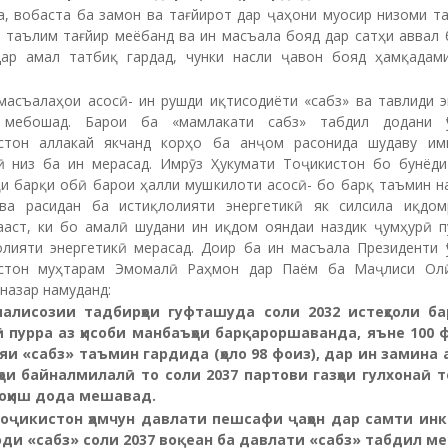
а, вобаста ба замон ва тағйирот дар ҷаҳони муосир низоми та
и таълим тағйир меёбанд ва ин масъала бояд дар сатҳи аввал 
дар амал татбиқ гардад, чунки насли ҷавон бояд ҳамқадам
 масъалаҳои асосӣ- ин рушди иқтисодиёти «сабз» ва тавлиди э
 мебошад. Барои ба «мамлакати сабз» табдил додани Ҷ
стон аллакай якчанд корҳо ба анҷом расонида шудаву им
ӣ низ ба ин мерасад. Имрӯз Ҳукумати Тоҷикистон бо бунёди
ҳи барқи обӣ барои ҳалли мушкилоти асосӣ- бо барқ таъмин н
ва расидан ба истиқлолияти энергетикӣ як силсила иқдо
ааст, ки бо амалӣ шудани ин иқдом ояндаи наздик ҷумҳурӣ п
олияти энергетикӣ мерасад. Доир ба ин масъала Президенти Ҷ
стон муҳтарам Эмомалӣ Раҳмон дар Паём ба Маҷлиси Ол
назар намуданд:
алисозии тадбирҳои гуфташуда соли 2032 истеҳсоли б
ӣ пурра аз ҳисоби манбаъҳои барқароршаванда, яъне 100 
яи «сабз» таъмин гардида (ҳоло 98 фоиз), дар ин замина 
ои байналмилалӣ то соли 2037 партови газҳои гулхонаӣ т
коҳиш дода мешавад.
оҷикистон ҳамчун давлати пешсафи ҷаҳон дар самти и
ди «сабз» соли 2037 воқеан ба давлати «сабз» табдил м