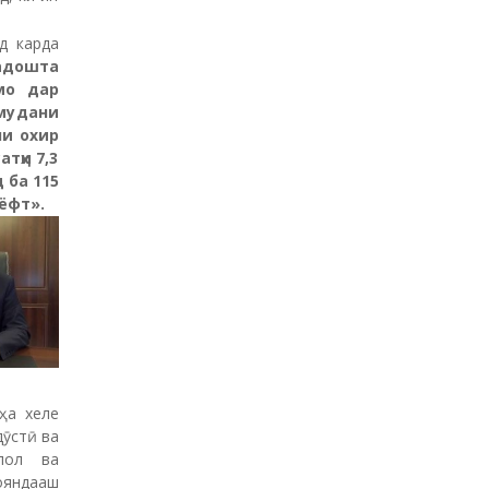
д карда
мадошта
мо дар
мудани
ли охир
тҳи 7,3
 ба 115
 ёфт
»
.
ҳа хеле
ӯстӣ ва
лол ва
ояндааш