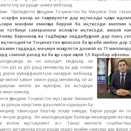
фиати кор ва рушди ҷомеа мебошад.
ёми Президенти Ҷумҳурии Тоҷикистон ба Маҷлиси Олӣ таъки
и
«с
арфи назар аз таҳаввулоти дар иқтисоди ҷаҳон идо
ъсири манфии омилҳои берунӣ ба иқтисоди миллии 
аи татбиқи самараноки ислоҳоти иқтисодӣ, амалӣ на
гияву барномаҳо ва тадбирҳои зиддибуҳронӣ дар панҷ со
иқтисодиёти Тоҷикистон ҳамасола ба ҳисоби миёна дар са
аъмин гардида, маҷмуи маҳсулоти дохилӣ аз 71 миллиард
рд сомонӣ расид ва ба ҳар сари аҳолӣ 1,5 баробар афзоиш
шондиҳанда аз он шаҳодат медиҳад, ки
стон рӯз аз рӯз рушд менамояд ва дар олами
д дорои муваффақиятҳои назаррас мебошад.
ди миллӣ ҳамон замон рушд менамояд, ки аз
ормулаи миллӣ ва мувофиқ ба иқтидори
а амал намояд.
енти Ҷумҳурии Тоҷикистон муҳтарам Эмомалӣ
 аз рӯзҳои нахустини фаъолияти кориашон ба
маориф таваҷҷуҳи бештар зоҳир намуда, барои рушди ин со
о анҷом доданд. Ин нишондиҳандаи баланди меҳандорию ватанд
аи волои мустақилият аст. Танҳо миллати соҳибистиқ
шинос метавонад роҳи рушди хешро муайян намояду дар фикри 