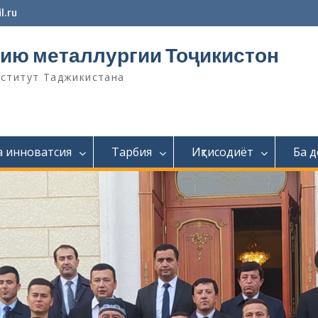
l.ru
ию металлургии Тоҷикистон
нститут Таджикистана
а инноватсия
Тарбия
Иқтисодиёт
Ба 