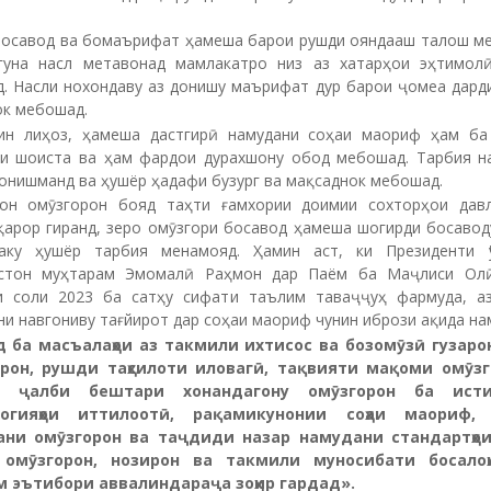
босавод ва бомаърифат ҳамеша барои рушди ояндааш талош м
гуна насл метавонад мамлакатро низ аз хатарҳои эҳтимол
д. Насли нохондаву аз донишу маърифат дур барои ҷомеа дарди
ок мебошад.
ин лиҳоз, ҳамеша дастгирӣ намудани соҳаи маориф ҳам ба
ии шоиста ва ҳам фардои дурахшону обод мебошад. Тарбия н
онишманд ва ҳушёр ҳадафи бузург ва мақсаднок мебошад.
он омӯзгорон бояд таҳти ғамхории доимии сохторҳои дав
қарор гиранд, зеро омӯзгори босавод ҳамеша шогирди босавод
аку ҳушёр тарбия менамояд. Ҳамин аст, ки Президенти Ҷ
стон муҳтарам Эмомалӣ Раҳмон дар Паём ба Маҷлиси Ол
и соли 2023 ба сатҳу сифати таълим таваҷҷуҳ фармуда, а
и навгониву тағйирот дар соҳаи маориф чунин ибрози ақида на
 ба масъалаҳои аз такмили ихтисос ва бозомӯзӣ гузар
рон, рушди таҳсилоти иловагӣ, тақвияти мақоми омӯз
, ҷалби бештари хонандагону омӯзгорон ба ист
логияҳои иттилоотӣ, рақамикунонии соҳаи маориф,
ани омӯзгорон ва таҷдиди назар намудани стандартҳои
 омӯзгорон, нозирон ва такмили муносибати босалоҳ
 эътибори аввалиндараҷа зоҳир гардад
»
.