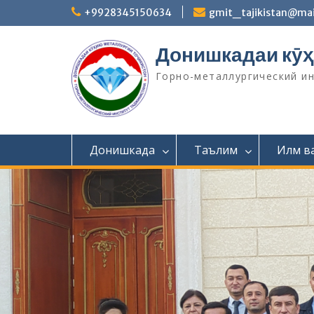
S
+9928345150634
gmit_tajikistan@mai
k
i
Донишкадаи кӯҳ
p
t
Горно-металлургический и
o
c
o
n
t
Донишкада
Таълим
Илм в
e
n
t