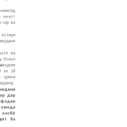
енамояд
ӣ наҷот
 сар ва
 хотири
амудани
латӣ ва
у боақл
умҳурии
ӣ аз 28
з ҷумла
муданд:
онидани
гор дар
ифодаи
 омода
 касбӣ
ият ба