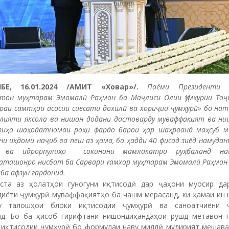
БЕ, 16.01.2024 /АМИТ «Ховар»/.
Паёми Президенти Ҷ
стон муҳтарам Эмомалӣ Раҳмон ба Маҷлиси Олии Ҷумҳурии Тоҷ
раи самтҳои асосии сиёсати дохилӣ ва хориҷии ҷумҳурӣ» бо на
олияти яксола ва нишон додани дастоварду муваффақият ва ни
риҳо шаҳодатномаи роҳи фардо барои ҳар шаҳрванд маҳсуб м
и иқдоми наҷиб ва пеш аз ҳама, ба ҳадди 40 фисад зиёд намуда
а ва идрорпулиҳо сокинони мамлакатро руҳбаланд н
аташонро нисбат ба Сарвари ғамхор муҳтарам Эмомалӣ Раҳмон 
а афзун гардонид.
ста аз ҳолатҳои гуногуни иқтисодӣ дар ҷаҳони муосир да
диёти ҷумҳурӣ муваффақиятҳо ба чашм мерасанд, ки ҳамаи ин 
у талошҳои блоки иқтисодии ҷумҳурӣ ва саноатчиёни 
д. Бо ба ҳисоб гирифтани нишондиҳандаҳои рушд метавон г
 иқтисодии ҷумҳурӣ бо формулаи наву миллӣ мудирият мешавад