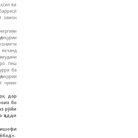
ҳсил ва
баррасӣ
и замон
нергияи
умҳурии
конияти
 якчанд
амудани
мро пеш
урра ба
умҳурии
ӣ чунин
арқ дар
фоиз бо
аз рӯйи
о ҳадди
нкишофи
еёбад
»
.