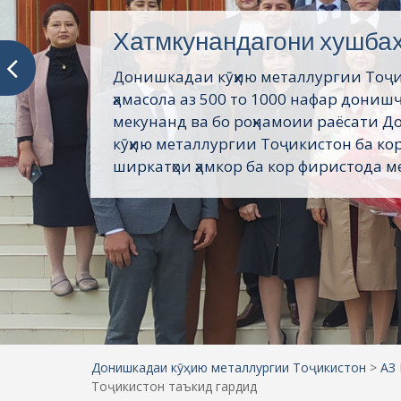
Хатмкунандагони хушба
Донишкадаи кӯҳию металлургии Тоҷ
ҳамасола аз 500 то 1000 нафар дониш
мекунанд ва бо роҳнамоии раёсати 
кӯҳию металлургии Тоҷикистон ба кор
ширкатҳои ҳамкор ба кор фиристода ме
Донишкадаи кӯҳию металлургии Тоҷикистон
>
АЗ
Тоҷикистон таъкид гардид