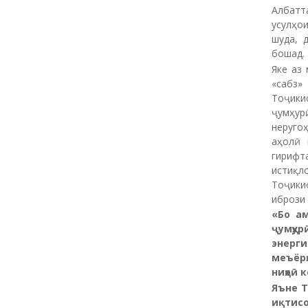
Албатт
усулҳо
шуда, 
бошад.
Яке аз
«сабз»
Тоҷики
ҷумҳур
неруго
аҳолӣ 
гирифт
истиқл
Тоҷики
ибрози 
«
Бо ам
ҷумҳур
энерги
меъёрҳ
ниҳоӣ 
Яъне Т
иқтисо