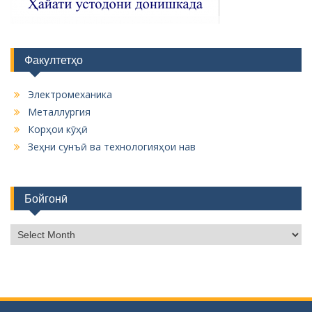
Факултетҳо
Электромеханика
Металлургия
Корҳои кӯҳӣ
Зеҳни сунъӣ ва технологияҳои нав
Бойгонӣ
Б
о
й
г
о
н