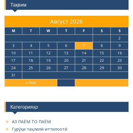
Тақвим
Август 2026
M
T
W
T
F
S
S
1
2
3
4
5
6
7
8
9
10
11
12
13
14
15
16
17
18
19
20
21
22
23
24
25
26
27
28
29
30
31
« Июл
Категорияҳо
АЗ ПАЁМ ТО ПАЁМ
Гурӯҳи таҳлилӣ-иттилоотӣ