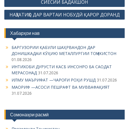
s
СИЁСИИ БАДАХШОН
t
НАҲЗАТИҲО ДАР ВАРТАИ НОБУДӢ ҚАРОР ДОРАНД
n
a
Хабарҳои нав
v
i
БАРГУЗОРИИ ҚАБУЛИ ШАҲРВАНДОН ДАР
g
ДОНИШКАДАИ КӮҲИЮ МЕТАЛЛУРГИИ ТОҶИКИСТОН
01.08.2026
a
ИНТИХОБИ ДУРУСТИ КАСБ ИНСОНРО БА САОДАТ
t
МЕРАСОНАД
31.07.2026
i
ИЛМУ МАЪРИФАТ —ЧАРОҒИ РОҲИ РУШД
31.07.2026
МАОРИФ —АСОСИ ПЕШРАФТ ВА МУВВАФАҚИЯТ
o
31.07.2026
n
Сомонаҳои расмӣ
Президенти Тоҷикистон