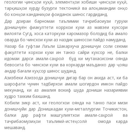
геологии ҷинсҳои куҳӣ, элементҳои хобиши ҷинсҳои куҳӣ,
тарқишҳои хурду бузурги тектоникӣ ва алоқамандии онҳо
бо конҳои канданиҳои фоиданок шинос гардиданд.
Дар доираи барномаи таълимии тачрибаоиузи гурухи
донишчуён фиакултети коррхои кухи аз мавзеи кухсори
вилояти Сугд, хоса каторкухи каромазор болздид ба амало
оварда бо чинсхои кухи аз наздик шиносои пайдо намуданд.
Назар ба гуфтаи Лаъли Шакархуча донишчуи соли сеюми
факултети корхои кухи ин танхо сайри кухсор не, балки
идомаи дарси амали-саҳроӣ буд ки мутахасисони оянда
бевосита бо чинсхои кухи ва коркарди маъданхо дар ҷояш
андар бағали куҳсор шинос шуданд.
Азизбеки Азиззода донишчуи дигар бар он акида аст, ки ба
шарофати чунин тадбирхои амали шогирдон имкон пайдо
мекунанд, ки аз амалия вокиф шуда дониши назариявии
худро тахким бахшанд.
Кобили зикр аст, ки геологхои оянда на танхо паси мизи
донишчуйи дар Донишкадаи кухи-металлургии Точикистон,
балки дар рафти машгулиятхои амали-саҳроӣ ва
тачрибаомузиҳои таълимӣ-истеҳсолӣ омода карда
мешаванд.