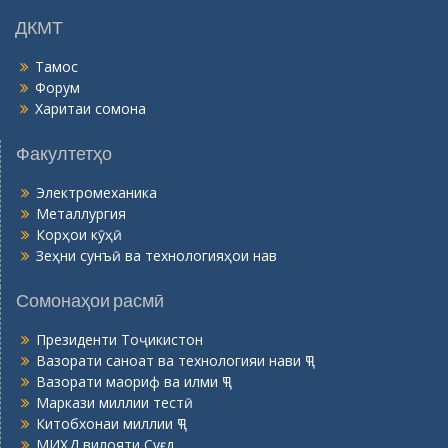
ӣ
ДКМТ
Тамос
Форум
Харитаи сомона
Факултетҳо
Электромеханика
Металлургия
Корҳои кӯҳӣ
Зеҳни сунъӣ ва технологияҳои нав
Сомонаҳои расмӣ
Президенти Тоҷикистон
Вазорати саноат ва технологияи нави ҶТ
Вазорати маориф ва илми ҶТ
Маркази миллии тестӣ
Китобхонаи миллии ҶТ
МИҲД вилояти Суғд