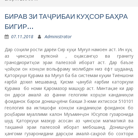
БИРАВ ЗИ ТАҶРИБАИ КУҲСОР БАҲРА
БИГИР…
07.11.2018
Administrator
Дар соҳили рости дарёи Сир куҳи Муғул намоен аст. Ин куҳ
аз ҷинсҳои вулконӣ , оҳаксангҳо ва граниту
гранодиоритҳои эраи палеозой иборат аст. Дар баъзе
ҷойҳои он конҳои вольфраму молибден низ ёфт шудаанд.
Қаторкуҳи Қурама ва Муғул ба ба системаи куҳии Тиёншони
ғарбӣ дохил мешаванд. Қисми ҷанубӣ ғарбии каторкухи
Қурама бо номи Қаромазор машҳур аст. Минтақае ки дар
он дарси амалӣ аз фанни гелогияи корҳои канданиҳои
фоиданок барои донишҷуёни бахши 3-юми ихтисоси 510101
геология ва иктишофи конҳои канданиҳои фоиданок бо
роҳбарии муаллими калон Муъминҷон Юсупов гузаронида
шуд. Қаторкуҳи мазкур асосан аз ҷинсҳои магматикӣ ва
таҳшинӣ эраи палеозой иборат мебошанд. Донишҷуён
ҳангоми гузаронидани дарсҳои амалӣ-саҳроӣ бо сохтори