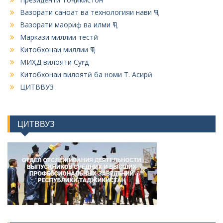
Вазорати саноат ва технологияи нави ҶТ
Вазорати маориф ва илми ҶТ
Маркази миллии тестӣ
Китобхонаи миллии ҶТ
МИҲД вилояти Суғд
Китобхонаи вилоятӣ ба номи Т. Асирӣ
ЦИТВВУЗ
ЦИТВВУЗ