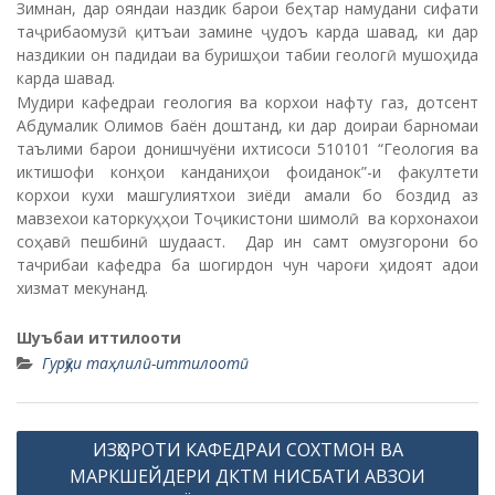
Зимнан, дар ояндаи наздик барои беҳтар намудани сифати
таҷрибаомузӣ қитъаи замине ҷудоъ карда шавад, ки дар
наздикии он падидаи ва буришҳои табии геологӣ мушоҳида
карда шавад.
Мудири кафедраи геология ва корхои нафту газ, дотсент
Абдумалик Олимов баён доштанд, ки дар доираи барномаи
таълими барои донишчуёни ихтисоси 510101 “Геология ва
иктишофи конҳои канданиҳои фоиданок”-и факултети
корхои кухи машгулиятхои зиёди амали бо боздид аз
мавзехои каторкуҳҳои Тоҷикистони шимолӣ ва корхонахои
соҳавӣ пешбинӣ шудааст. Дар ин самт омузгорони бо
тачрибаи кафедра ба шогирдон чун чароғи ҳидоят адои
хизмат мекунанд.
Шуъбаи иттилооти
Гурӯҳи таҳлилӣ-иттилоотӣ
P
ИЗҲОРОТИ КАФЕДРАИ СОХТМОН ВА
o
МАРКШЕЙДЕРИ ДКТМ НИСБАТИ АВЗОИ