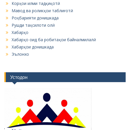
Корҳои илми тадқиқотӣ
Мавод ва роликҳои таблиғотӣ
Роҳбарияти донишкада
Рушди таҳсилоти олӣ
Хабарҳо
Хабарҳо оид ба робитаҳои байналмилалӣ
Хабарҳои донишкада
Эълонхо
Устодон