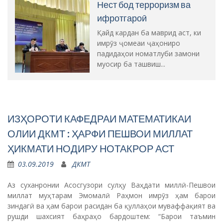
Нест бод терроризм ва
ифротгароӣ
Қайд кардан ба маврид аст, ки
имрӯз ҷомеаи ҷаҳониро
падидаҳои номатлуби замони
муосир ба ташвиш...
ИЗҲОРОТИ КАФЕДРАИ МАТЕМАТИКАИ
ОЛИИ ДКМТ : ҲАРФИ ПЕШВОИ МИЛЛАТ
ҲИКМАТИ НОДИРУ НОТАКРОР АСТ
03.09.2019
ДКМТ
Аз суханронии Асосгузори сулҳу Ваҳдати миллӣ-Пешвои
миллат муҳтарам Эмомалӣ Раҳмон имрӯз ҳам барои
зиндагӣ ва ҳам барои расидан ба қуллаҳои муваффақият ва
рушди шахсият баҳраҳо бардоштем: “Барои таъмин