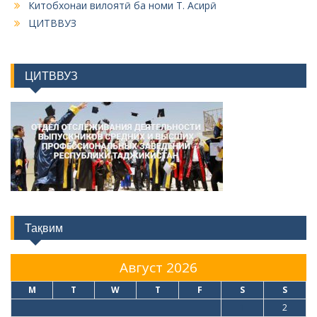
Китобхонаи вилоятӣ ба номи Т. Асирӣ
ЦИТВВУЗ
ЦИТВВУЗ
Тақвим
Август 2026
M
T
W
T
F
S
S
1
2