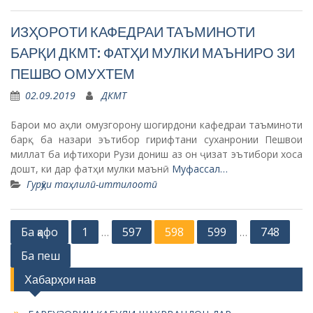
ИЗҲОРОТИ КАФЕДРАИ ТАЪМИНОТИ
БАРҚИ ДКМТ: ФАТҲИ МУЛКИ МАЪНИРО ЗИ
ПЕШВО ОМУХТЕМ
02.09.2019
ДКМТ
Барои мо аҳли омузгорону шогирдони кафедраи таъминоти
барқ ба назари эътибор гирифтани суханронии Пешвои
миллат ба ифтихори Рузи дониш аз он ҷизат эътибори хоса
дошт, ки дар фатҳи мулки маънӣ
Муфассал…
Гурӯҳи таҳлилӣ-иттилоотӣ
P
Ба қафо
1
597
598
599
748
…
…
o
Ба пеш
s
Хабарҳои нав
t