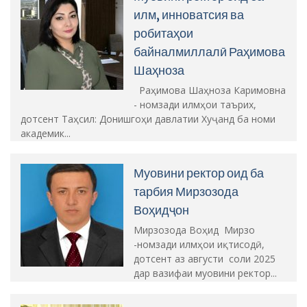
илм, инноватсия ва
робитаҳои
байналмиллалӣ Раҳимова
Шаҳноза
Раҳимова Шаҳноза Каримовна
- номзади илмҳои таърих,
дотсент Таҳсил: Донишгоҳи давлатии Хуҷанд ба номи
академик...
Муовини ректор оид ба
тарбия Мирзозода
Воҳидҷон
Мирзозода Воҳид Мирзо
-номзади илмҳои иқтисодӣ,
дотсент аз августи соли 2025
дар вазифаи муовини ректор...