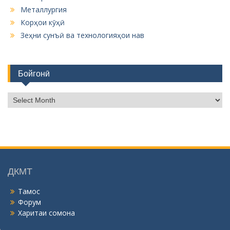
Металлургия
Корҳои кӯҳӣ
Зеҳни сунъӣ ва технологияҳои нав
Бойгонӣ
Б
о
й
г
о
н
ӣ
ДКМТ
Тамос
Форум
Харитаи сомона