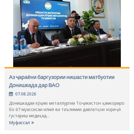
Аз ҷараёни баргузории нишасти матбуотии
Донишкада дар ВАО
07.08.2026
Донишкадаи кӯҳию металлургии Тоҷикистон ҳамкориро
бо 67 муассисаи илмӣ ва таълимии давлатҳои хориҷӣ
густариш медиҳад...
Муфассал