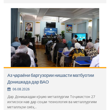
Аз ҷараёни баргузории нишасти матбуотии
Донишкада дар ВАО
06.08.2026
Дар Донишкадаи кӯҳию металлургии Тоҷикистон 27
ихтисоси нав дар соҳаи технология ва металлургияи
металлҳои сиёҳ...