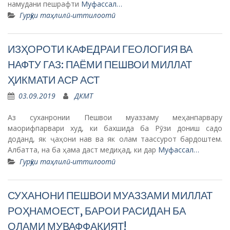
намудани пешрафти
Муфассал…
Гурӯҳи таҳлилӣ-иттилоотӣ
ИЗҲОРОТИ КАФЕДРАИ ГЕОЛОГИЯ ВА
НАФТУ ГАЗ: ПАЁМИ ПЕШВОИ МИЛЛАТ
ҲИКМАТИ АСР АСТ
03.09.2019
ДКМТ
Аз суханронии Пешвои муаззаму меҳанпарвару
маорифпарвари худ, ки бахшида ба Рӯзи дониш садо
доданд, як ҷаҳони нав ва як олам таассурот бардоштем.
Албатта, на ба ҳама даст медиҳад, ки дар
Муфассал…
Гурӯҳи таҳлилӣ-иттилоотӣ
СУХАНОНИ ПЕШВОИ МУАЗЗАМИ МИЛЛАТ
РОҲНАМОЕСТ, БАРОИ РАСИДАН БА
ОЛАМИ МУВАФФАҚИЯТ!