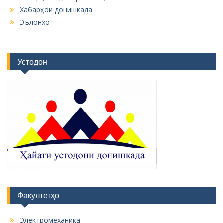
Хабарҳои донишкада
Эълонхо
Устодон
Факултетҳо
Электромеханика