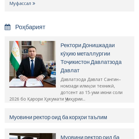
Муфассал
Роҳбарият
Ректори Донишкадаи
кӯҳию металлургии
Тоҷикистон Давлатзода
Давлат
Давлатзода Давлат Сангин–
номзади илмҳои техникӣ,
дотсент аз 15-уми июни соли
2026 бо Қарори Ҳукумати Ҷумҳурии...
Муовини ректор оид ба корҳои таълим
Муовини ректор оид ба