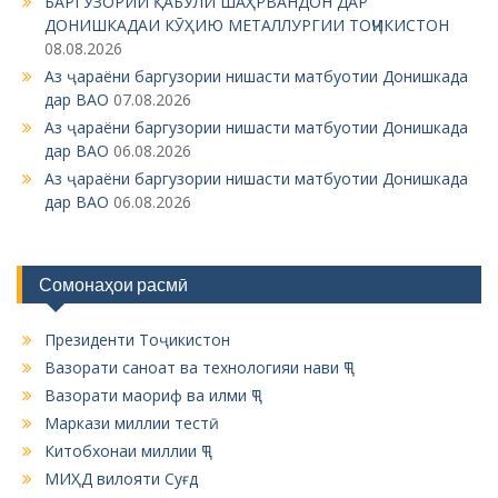
s
БАРГУЗОРИИ ҚАБУЛИ ШАҲРВАНДОН ДАР
ДОНИШКАДАИ КӮҲИЮ МЕТАЛЛУРГИИ ТОҶИКИСТОН
n
08.08.2026
a
Аз ҷараёни баргузории нишасти матбуотии Донишкада
v
дар ВАО
07.08.2026
Аз ҷараёни баргузории нишасти матбуотии Донишкада
i
дар ВАО
06.08.2026
g
Аз ҷараёни баргузории нишасти матбуотии Донишкада
a
дар ВАО
06.08.2026
t
i
Сомонаҳои расмӣ
o
n
Президенти Тоҷикистон
Вазорати саноат ва технологияи нави ҶТ
Вазорати маориф ва илми ҶТ
Маркази миллии тестӣ
Китобхонаи миллии ҶТ
МИҲД вилояти Суғд