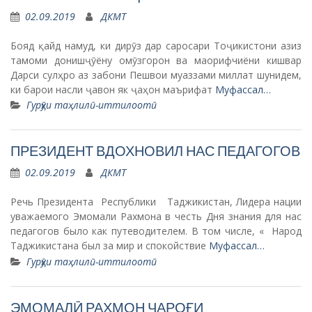
02.09.2019
ДКМТ
Бояд қайд намуд, ки дирӯз дар саросари Тоҷикистони азиз
тамоми донишҷӯёну омӯзгорон ва маорифчиёни кишвар
Дарси сулҳро аз забони Пешвои муаззами миллат шунидем,
ки барои насли ҷавон як ҷаҳон маърифат
Муфассал…
Гурӯҳи таҳлилӣ-иттилоотӣ
ПРЕЗИДЕНТ ВДОХНОВИЛ НАС ПЕДАГОГОВ
02.09.2019
ДКМТ
Речь Президента Республики Таджикистан, Лидера нации
уважаемого Эмомали Рахмона в честь Дня знания для нас
педагогов было как путеводителем. В том числе, « Народ
Таджикистана был за мир и спокойствие
Муфассал…
Гурӯҳи таҳлилӣ-иттилоотӣ
ЭМОМАЛӢ РАҲМОН ЧАРОҒИ