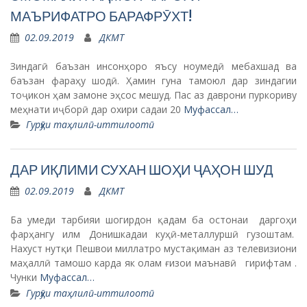
МАЪРИФАТРО БАРАФРӮХТ!
02.09.2019
ДКМТ
Зиндагӣ баъзан инсонҳоро яъсу ноумедӣ мебахшад ва
баъзан фараҳу шодӣ. Ҳамин гуна тамоюл дар зиндагии
тоҷикон ҳам замоне эҳсос мешуд. Пас аз даврони пуркориву
меҳнати иҷборӣ дар охири садаи 20
Муфассал…
Гурӯҳи таҳлилӣ-иттилоотӣ
ДАР ИҚЛИМИ СУХАН ШОҲИ ҶАҲОН ШУД
02.09.2019
ДКМТ
Ба умеди тарбияи шогирдон қадам ба остонаи даргоҳи
фарҳангу илм Донишкадаи куҳӣ-металлуршӣ гузоштам.
Нахуст нутқи Пешвои миллатро мустақиман аз телевизиони
маҳаллӣ тамошо карда як олам ғизои маънавӣ гирифтам .
Чунки
Муфассал…
Гурӯҳи таҳлилӣ-иттилоотӣ