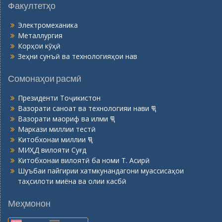
Факултетҳо
Электромеханика
Металлургия
Корҳои кӯҳӣ
Зеҳни сунъӣ ва технологияҳои нав
Сомонаҳои расмӣ
Президенти Тоҷикистон
Вазорати саноат ва технологияи нави ҶТ
Вазорати маориф ва илми ҶТ
Маркази миллии тестӣ
Китобхонаи миллии ҶТ
МИҲД вилояти Суғд
Китобхонаи вилоятӣ ба номи Т. Асирӣ
Шуъбаи пайгирии хатмкунандагони муассисаҳои
таҳсилоти миёна ва олии касбӣ
Меҳмонон