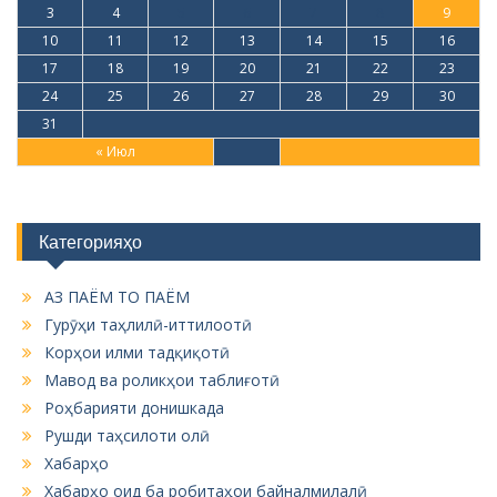
3
4
5
6
7
8
9
10
11
12
13
14
15
16
17
18
19
20
21
22
23
24
25
26
27
28
29
30
31
« Июл
Категорияҳо
АЗ ПАЁМ ТО ПАЁМ
Гурӯҳи таҳлилӣ-иттилоотӣ
Корҳои илми тадқиқотӣ
Мавод ва роликҳои таблиғотӣ
Роҳбарияти донишкада
Рушди таҳсилоти олӣ
Хабарҳо
Хабарҳо оид ба робитаҳои байналмилалӣ