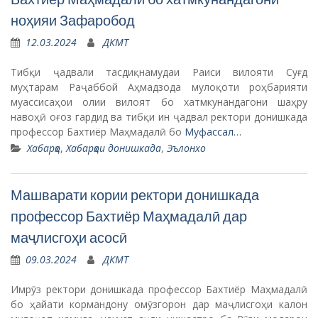
ноҳияи Зафаробод
12.03.2024
ДКМТ
Тибқи ҷадвали тасдиқнамудаи Раиси вилояти Суғд
муҳтарам Раҷаббой Аҳмадзода мулоқоти роҳбарияти
муассисаҳои олии вилоят бо хатмкунандагони шаҳру
навоҳӣ оғоз гардид ва тибқи ин ҷадвал ректори донишкада
профессор Бахтиёр Маҳмадалӣ бо
Муфассал…
Хабарҳо
,
Хабарҳои донишкада
,
Эълонхо
Машварати кории ректори донишкада
профессор Бахтиёр Маҳмадалӣ дар
маҷлисгоҳи асосӣ
09.03.2024
ДКМТ
Имрӯз ректори донишкада профессор Бахтиёр Маҳмадалӣ
бо ҳайати кормандону омӯзгорон дар маҷлисгоҳи калон