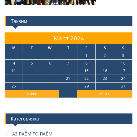
Тақвим
Март 2024
M
T
W
T
F
S
S
1
2
3
4
5
6
7
8
9
10
11
12
13
14
15
16
17
18
19
20
21
22
23
24
25
26
27
28
29
30
31
« Фев
Апр »
Категорияҳо
АЗ ПАЁМ ТО ПАЁМ