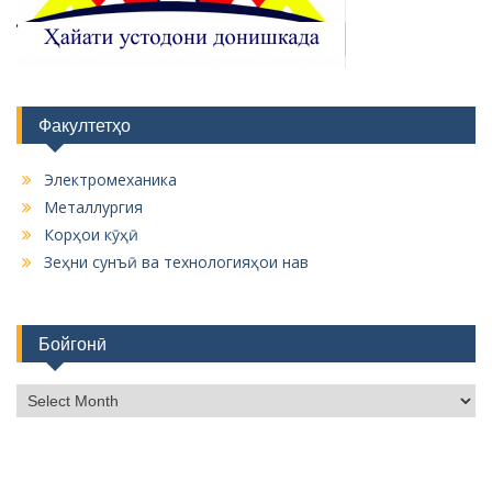
Факултетҳо
Электромеханика
Металлургия
Корҳои кӯҳӣ
Зеҳни сунъӣ ва технологияҳои нав
Бойгонӣ
Б
о
й
г
о