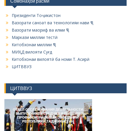
Сомонаҳои расмӣ
t
i
Президенти Тоҷикистон
o
Вазорати саноат ва технологияи нави ҶТ
n
Вазорати маориф ва илми ҶТ
Маркази миллии тестӣ
Китобхонаи миллии ҶТ
МИҲД вилояти Суғд
Китобхонаи вилоятӣ ба номи Т. Асирӣ
ЦИТВВУЗ
ЦИТВВУЗ