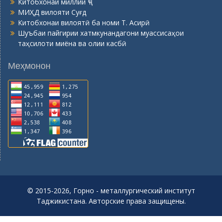
Китобхонаи миллии ҶТ
МИҲД вилояти Суғд
Китобхонаи вилоятӣ ба номи Т. Асирӣ
Шуъбаи пайгирии хатмкунандагони муассисаҳои
таҳсилоти миёна ва олии касбӣ
Меҳмонон
© 2015-2026, Горно - металлургический институт
Таджикистана. Авторские права защищены.