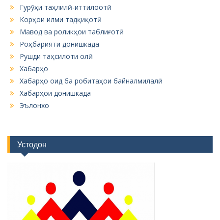
Гурӯҳи таҳлилӣ-иттилоотӣ
Корҳои илми тадқиқотӣ
Мавод ва роликҳои таблиғотӣ
Роҳбарияти донишкада
Рушди таҳсилоти олӣ
Хабарҳо
Хабарҳо оид ба робитаҳои байналмилалӣ
Хабарҳои донишкада
Эълонхо
Устодон