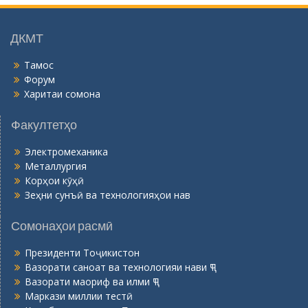
н
ӣ
ДКМТ
Тамос
Форум
Харитаи сомона
Факултетҳо
Электромеханика
Металлургия
Корҳои кӯҳӣ
Зеҳни сунъӣ ва технологияҳои нав
Сомонаҳои расмӣ
Президенти Тоҷикистон
Вазорати саноат ва технологияи нави ҶТ
Вазорати маориф ва илми ҶТ
Маркази миллии тестӣ