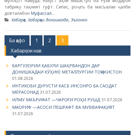
мулоқот намуда, нахуст аҳли нишастро ба Рӯзи модарон
табрику таҳният гуфт. Сипас, роҷеъ ба масъалаи ҷалби
довталабон
Муфассал…
Хабарҳо
,
Хабарҳои донишкада
,
Эълонхо
P
Ба қафо
1
2
3
o
Хабарҳои нав
s
БАРГУЗОРИИ ҚАБУЛИ ШАҲРВАНДОН ДАР
t
ДОНИШКАДАИ КӮҲИЮ МЕТАЛЛУРГИИ ТОҶИКИСТОН
s
01.08.2026
n
ИНТИХОБИ ДУРУСТИ КАСБ ИНСОНРО БА САОДАТ
МЕРАСОНАД
31.07.2026
a
ИЛМУ МАЪРИФАТ —ЧАРОҒИ РОҲИ РУШД
31.07.2026
v
МАОРИФ —АСОСИ ПЕШРАФТ ВА МУВВАФАҚИЯТ
i
31.07.2026
g
a