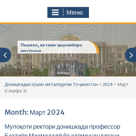
с
o
т
m
Меню
у
ҷ
ӯ
и
:
Пешвое, ки ғами ҷаҳониёнро
мехӯранд
Донишкадаи кӯҳию металлургии Тоҷикистон
>
2024
>
Март
(Саҳифа 3)
Month: Март 2024
Мулоқоти ректори донишкада профессор
Бахтиёр Маҳмадалӣ бо хатмкунандагони