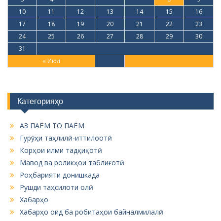
10
11
12
13
14
15
16
17
18
19
20
21
22
23
24
25
26
27
28
29
30
31
« Июл
Категорияҳо
АЗ ПАЁМ ТО ПАЁМ
Гурӯҳи таҳлилӣ-иттилоотӣ
Корҳои илми тадқиқотӣ
Мавод ва роликҳои таблиғотӣ
Роҳбарияти донишкада
Рушди таҳсилоти олӣ
Хабарҳо
Хабарҳо оид ба робитаҳои байналмилалӣ