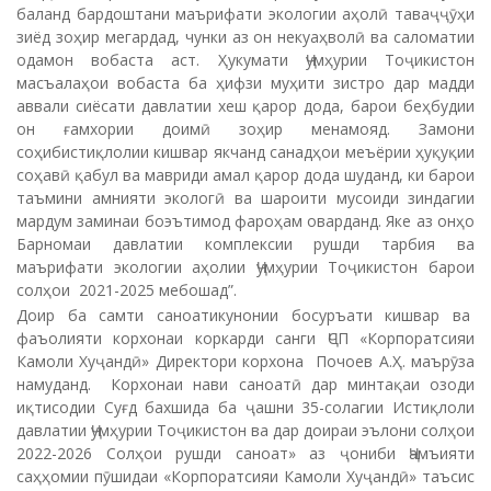
баланд бардоштани маърифати экологии аҳолӣ таваҷҷӯҳи
зиёд зоҳир мегардад, чунки аз он некуаҳволӣ ва саломатии
одамон вобаста аст. Ҳукумати Ҷумҳурии Тоҷикистон
масъалаҳои вобаста ба ҳифзи муҳити зистро дар мадди
аввали сиёсати давлатии хеш қарор дода, барои беҳбудии
он ғамхории доимӣ зоҳир менамояд. Замони
соҳибистиқлолии кишвар якчанд санадҳои меъёрии ҳуқуқии
соҳавӣ қабул ва мавриди амал қарор дода шуданд, ки барои
таъмини амнияти экологӣ ва шароити мусоиди зиндагии
мардум заминаи боэътимод фароҳам оварданд. Яке аз онҳо
Барномаи давлатии комплексии рушди тарбия ва
маърифати экологии аҳолии Ҷумҳурии Тоҷикистон барои
солҳои 2021-2025 мебошад”.
Доир ба самти саноатикунонии босуръати кишвар ва
фаъолияти корхонаи коркарди санги ҶСП «Корпоратсияи
Камоли Хуҷандӣ» Директори корхона Почоев А.Ҳ. маърӯза
намуданд. Корхонаи нави саноатӣ дар минтақаи озоди
иқтисодии Суғд бахшида ба ҷашни 35-солагии Истиқлоли
давлатии Ҷумҳурии Тоҷикистон ва дар доираи эълони солҳои
2022-2026 Солҳои рушди саноат» аз ҷониби Ҷамъияти
саҳҳомии пӯшидаи «Корпоратсияи Камоли Хуҷандӣ» таъсис