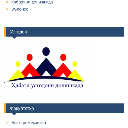
Хабарҳои донишкада
Эълонхо
Устодон
Факултетҳо
Электромеханика