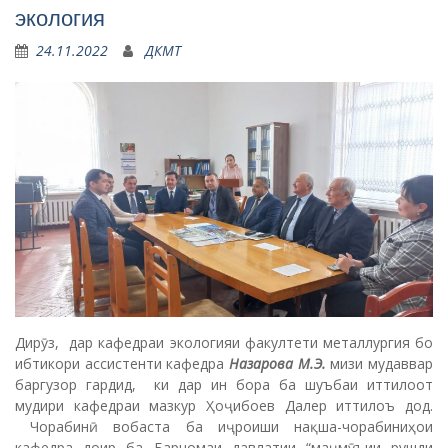
экология
24.11.2022
ДКМТ
Дирӯз, дар кафедраи экологияи факултети металлургия бо
ибтикори ассистенти кафедра
Назарова М.Э.
мизи мудаввар
баргузор гардид, ки дар ин бора ба шуъбаи иттилоот
мудири кафедраи мазкур Ҳоҷибоев Далер иттилоъ дод.
Чорабинӣ вобаста ба иҷроиши нақша-чорабиниҳои
кафедра доир ба Барномаи давлатии “маҷмӯъии рушди