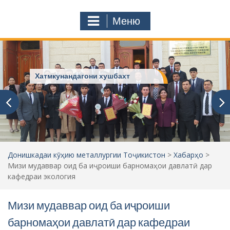
с
o
т
m
Меню
у
ҷ
ӯ
и
:
Хатмкунандагони хушбахт
Донишкадаи кӯҳию металлургии Тоҷикистон
>
Хабарҳо
>
Мизи мудаввар оид ба иҷроиши барномаҳои давлатӣ дар
кафедраи экология
Мизи мудаввар оид ба иҷроиши
барномаҳои давлатӣ дар кафедраи