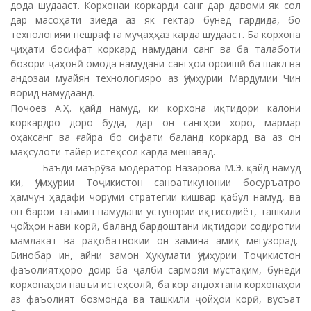
дода шудааст. Корхонаи коркарди санг дар давоми як сол
дар масоҳати зиёда аз як гектар бунёд гардида, бо
технологияи пешрафта муҷаҳҳаз карда шудааст. Ба корхона
ҷиҳати босифат коркард намудани санг ва ба талаботи
бозори ҷаҳонӣ омода намудани сангҳои ороишӣ ба шакл ва
андозаи муайян технологияро аз Ҷумҳурии Мардумии Чин
ворид намудаанд.
Почоев А.Ҳ. қайд намуд, ки корхона иқтидори калони
коркардро доро буда, дар он сангҳои хоро, мармар
оҳаксанг ва ғайра бо сифати баланд коркард ва аз он
маҳсулоти тайёр истеҳсол карда мешавад.
Баъди маърӯза модератор Назарова М.Э. қайд намуд
ки, Ҷумҳурии Тоҷикистон саноатикунонии босуръатро
ҳамчун ҳадафи чоруми стратегии кишвар қабул намуд, ва
он барои таъмин намудани устувории иқтисодиёт, ташкили
ҷойҳои нави корӣ, баланд бардоштани иқтидори содиротии
мамлакат ва рақобатнокии он замина амиқ мегузорад.
Бинобар ин, айни замон Ҳукумати Ҷумҳурии Тоҷикистон
фаъолиятҳоро доир ба ҷалби сармояи мустақим, бунёди
корхонаҳои навъи истеҳсолӣ, ба кор андохтани корхонаҳои
аз фаъолият бозмонда ва ташкили ҷойҳои корӣ, вусъат