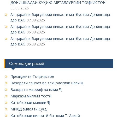
ДОНИШКАДАИ КӮҲИЮ МЕТАЛЛУРГИИ ТОҶИКИСТОН
a
08.08.2026
t
Аз ҷараёни баргузории нишасти матбуотии Донишкада
i
дар ВАО
07.08.2026
Аз ҷараёни баргузории нишасти матбуотии Донишкада
o
дар ВАО
06.08.2026
n
Аз ҷараёни баргузории нишасти матбуотии Донишкада
дар ВАО
06.08.2026
Сомонаҳои расмӣ
Президенти Тоҷикистон
Вазорати саноат ва технологияи нави ҶТ
Вазорати маориф ва илми ҶТ
Маркази миллии тестӣ
Китобхонаи миллии ҶТ
МИҲД вилояти Суғд
Китобхонаи вилоятӣ ба номи Т. Асирӣ