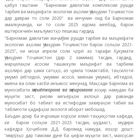
қабул гаштани “Барномаи давлатии комплексии рушди
тарбия ва маърифати экологии аҳолии Ҷумҳурии Тоҷикистон
дар давраи то соли 2020” ва инчунин оид ба Барномаи
амалкунанда, ки то соли 2025 идома меёбад, барои
иштирокчиён маълумотҳо пешкаш гардид.
“Барномаи давлатии маҷмўии рушди тарбия ва маърифати
экологии аҳолии Ҷумҳурии Тоҷикистон барои солҳои 2021-
2025”, ки моҳи апрели соли ҷорӣ аз тарафи Ҳукумати
Ҷумҳурии Тоҷикистон (дар 2 замима) тасдиқ гардид,
марҳилаҳои асосии ташаккули маърифат ва тарбияи
аҳолиро дар ҳама сатҳҳо, аз ҷумла томактабӣ, таҳсилоти
умумӣ (ибтидоӣ, умумии асосӣ, миёнаи умумӣ), ибтидоӣ,
миёна ва олии касбӣ инъикос мекунад. Мақсади Барнома аз
муносибати
эҳтиёткорона ва эҳтиромона
зоҳир намудан ба
муҳити зист, риояи меъёрҳои ахлоқӣ дар раванди
муносибат бо табиат ва истифодаи захираҳои табиӣ ва
таблиғоти ҳадафҳои экологӣ иборат мебошад.
Баъдан доир ба иҷроиши корҳои илмӣ-таҳқиқотии кафеда,
ки барои солҳои 2021-2025 тасдиқ шудааст, мудири
кафедра Ҳоҷибоев Д.Д. баромад намуда, изҳор дошт:
“имрӯзҳо дар тамоми дунё ба ҳифзи муҳити зист, махсусан