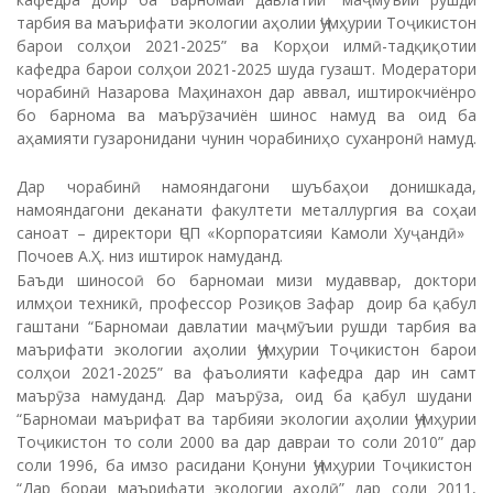
тарбия ва маърифати экологии аҳолии Ҷумҳурии Тоҷикистон
барои солҳои 2021-2025” ва Корҳои илмӣ-тадқиқотии
кафедра барои солҳои 2021-2025 шуда гузашт. Модератори
чорабинӣ Назарова Маҳинахон дар аввал, иштирокчиёнро
бо барнома ва маърӯзачиён шинос намуд ва оид ба
аҳамияти гузаронидани чунин чорабиниҳо суханронӣ намуд.
Дар чорабинӣ намояндагони шуъбаҳои донишкада,
намояндагони деканати факултети металлургия ва соҳаи
саноат – директори ҶСП «Корпоратсияи Камоли Хуҷандӣ»
Почоев А.Ҳ. низ иштирок намуданд.
Баъди шиносоӣ бо барномаи мизи мудаввар, доктори
илмҳои техникӣ, профессор Розиқов Зафар доир ба қабул
гаштани “Барномаи давлатии маҷмӯъии рушди тарбия ва
маърифати экологии аҳолии Ҷумҳурии Тоҷикистон барои
солҳои 2021-2025” ва фаъолияти кафедра дар ин самт
маърӯза намуданд. Дар маърӯза, оид ба қабул шудани
“Барномаи маърифат ва тарбияи экологии аҳолии Ҷумҳурии
Тоҷикистон то соли 2000 ва дар давраи то соли 2010” дар
соли 1996, ба имзо расидани Қонуни Ҷумҳурии Тоҷикистон
“Дар бораи маърифати экологии аҳолӣ” дар соли 2011,