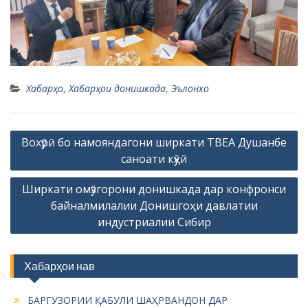
Хабарҳо
,
Хабарҳои донишкада
,
Эълонхо
P
Вохӯрӣ бо намояндагони ширкати ТВЕА Душанбе
o
саноати кӯҳӣ
s
Ширкати омӯзгорони донишкада дар конфронси
t
байналмилалии Донишгоҳи давлатии
n
индустриалии Сибир
a
v
Хабарҳои нав
i
g
БАРГУЗОРИИ ҚАБУЛИ ШАҲРВАНДОН ДАР