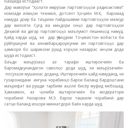
бахшида истодааст.
Дар мавзӯъи “Ҳолати имрӯзаи партовгоҳҳои радиоактивӣ”
номзади илмҳои техникӣ, дотсент Ҳоҷиён М.Қ. баромад
намуда доир ба таърихи пайдошавии партовгоҳҳои мазкур
дар вилояти Суғд ва миқдори онҳо дар партовгоҳҳои
Деҳмой ва дигар партовгоҳҳо маълумот пешниҳод намуд.
Қайд карда шуд, ки дар Ҷумҳурии Тоҷикистон вобаста ба
рӯйпушкунӣ ва азнавбарқароркунии ин партовгоҳҳо дар
ҳамкорӣ бо шарикони рушд корҳои назаррас анҷом дода
шуда истодааст.
Баъди маърӯзаҳо аз тарафи иштирокчиён ба
баромадкунандагон саволҳо дода шуд, ки маърӯзачиён
посухҳои мушаххас доданд. Иштирокчиён қайд намуданд, ки
гузаронидани ингуна чорабинҳо барои баланд бардоштани
маърифат ва рушди тарбияи аҳолӣ бисёр муфид мебошад.
Ҳамзамон, аз ҷониби иштирокчиён ба модератори
чорабинӣ Назарова М.Э. барои ташкили чорабинӣ дар
сатҳи баланд изҳори миннатдорӣ баён карда шуд.