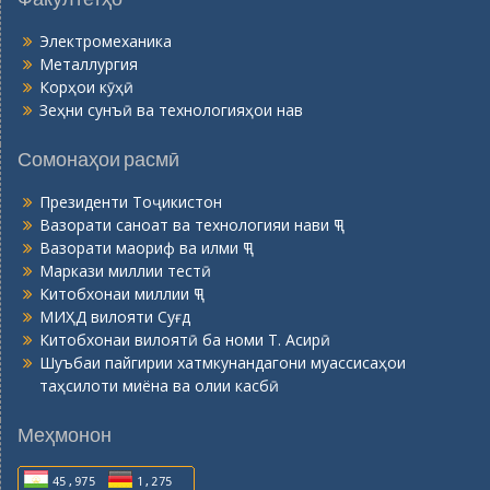
Электромеханика
Металлургия
Корҳои кӯҳӣ
Зеҳни сунъӣ ва технологияҳои нав
Сомонаҳои расмӣ
Президенти Тоҷикистон
Вазорати саноат ва технологияи нави ҶТ
Вазорати маориф ва илми ҶТ
Маркази миллии тестӣ
Китобхонаи миллии ҶТ
МИҲД вилояти Суғд
Китобхонаи вилоятӣ ба номи Т. Асирӣ
Шуъбаи пайгирии хатмкунандагони муассисаҳои
таҳсилоти миёна ва олии касбӣ
Меҳмонон