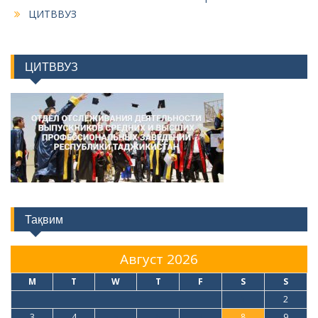
ЦИТВВУЗ
ЦИТВВУЗ
Тақвим
Август 2026
M
T
W
T
F
S
S
1
2
3
4
5
6
7
8
9