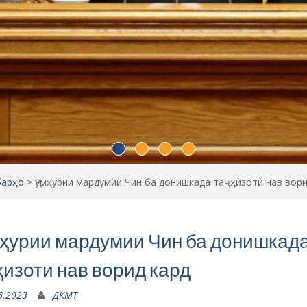
барҳо
>
Ҷумҳурии мардумии Чин ба донишкада таҷҳизоти нав вори
ҳурии мардумии Чин ба донишкад
ҳизоти нав ворид кард
6.2023
ДКМТ