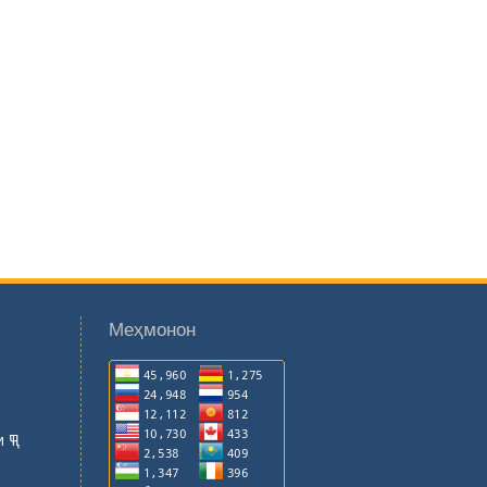
Меҳмонон
 ҶТ