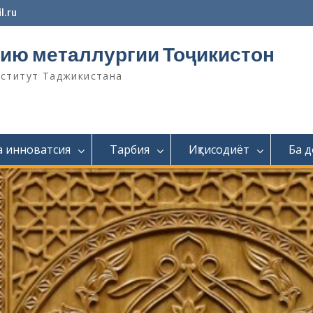
l.ru
ию металлургии Тоҷикистон
нститут Таджикистана
а инноватсия
Тарбия
Иқтисодиёт
Ба 