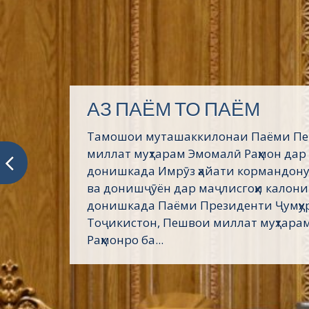
АЗ ПАЁМ ТО ПАЁМ
Тамошои муташаккилонаи Паёми П
миллат муҳтарам Эмомалӣ Раҳмон дар
донишкада Имрӯз ҳайати кормандону
ва донишҷӯён дар маҷлисгоҳи калони
донишкада Паёми Президенти Ҷумҳу
Тоҷикистон, Пешвои миллат муҳтара
Раҳмонро ба...