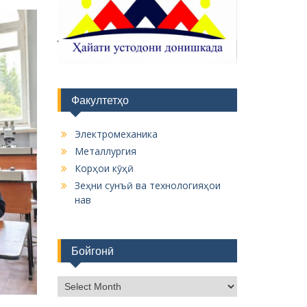
Факултетҳо
Электромеханика
Металлургия
Корҳои кӯҳӣ
Зеҳни сунъӣ ва технологияҳои
нав
Бойгонӣ
Б
о