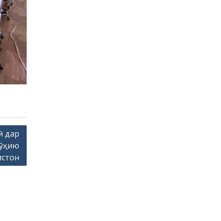
ӣ дар
ӯҳию
истон