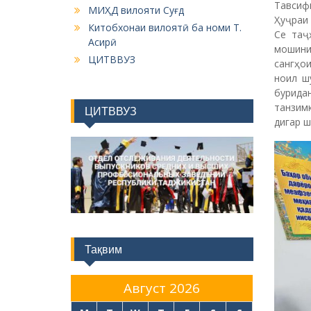
Тавсиф
МИҲД вилояти Суғд
Ҳуҷраи
Китобхонаи вилоятӣ ба номи Т.
Се таҷ
Асирӣ
мошини
ЦИТВВУЗ
сангҳо
ноил ш
бурида
танзимк
ЦИТВВУЗ
дигар ш
Тақвим
Август 2026