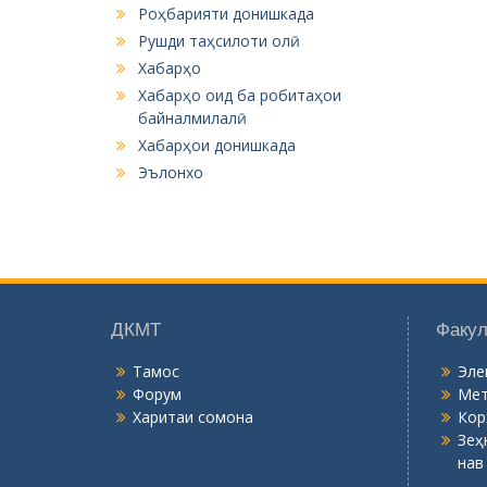
v
Роҳбарияти донишкада
i
Рушди таҳсилоти олӣ
g
Хабарҳо
Хабарҳо оид ба робитаҳои
a
байналмилалӣ
t
Хабарҳои донишкада
i
Эълонхо
o
n
ДКМТ
Факул
Тамос
Эле
Форум
Мет
Харитаи сомона
Кор
Зеҳ
нав