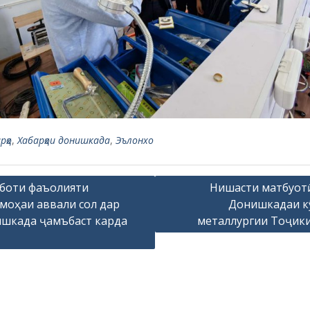
рҳо
,
Хабарҳои донишкада
,
Эълонхо
боти фаъолияти
Нишасти матбуот
оҳаи аввали сол дар
Донишкадаи к
шкада ҷамъбаст карда
металлургии Тоҷик