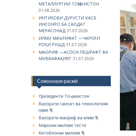
МЕТАЛЛУРГИИ ТОҶИКИСТОН
01.08.2026
ИНТИХОБИ ДУРУСТИ КАСБ
ИНСОНРО БА САОДАТ
МЕРАСОНАД
31.07.2026
ИЛМУ МАЪРИФАТ —ЧАРОҒИ
РОҲИ РУШД
31.07.2026
МАОРИФ —АСОСИ ПЕШРАФТ ВА
МУВВАФАҚИЯТ
31.07.2026
Сомонаҳои расмӣ
Президенти Тоҷикистон
Вазорати саноат ва технологияи
нави ҶТ
Вазорати маориф ва илми ҶТ
Маркази миллии тестӣ
Китобхонаи миллии ҶТ