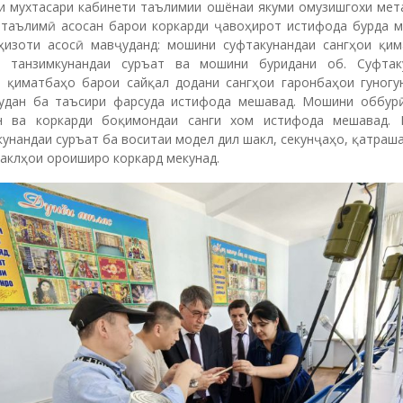
и мухтасари кабинети таълимии ошёнаи якуми омузишгохи мета
 таълимӣ асосан барои коркарди ҷавоҳирот истифода бурда м
ҳизоти асосӣ мавҷуданд: мошини суфтакунандаи сангҳои қим
 танзимкунандаи суръат ва мошини буридани об. Суфтак
и қиматбаҳо барои сайқал додани сангҳои гаронбаҳои гуногу
удан ба таъсири фарсуда истифода мешавад. Мошини оббур
н ва коркарди боқимондаи санги хом истифода мешавад.
унандаи суръат ба воситаи модел дил шакл, секунҷаҳо, қатраш
аклҳои ороиширо коркард мекунад.