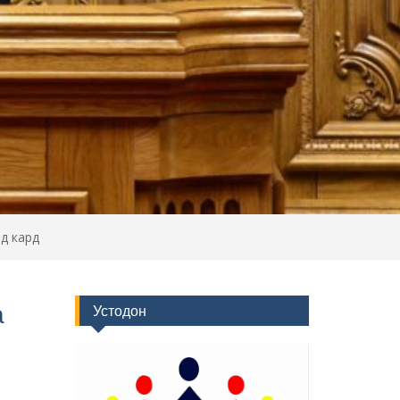
д кард
а
Устодон