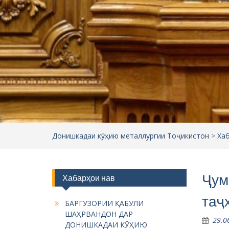
Донишкадаи кӯҳию металлургии Тоҷикистон
>
Ха
Ҷум
Хабарҳои нав
таҷ
БАРГУЗОРИИ ҚАБУЛИ
ШАҲРВАНДОН ДАР
29.0
ДОНИШКАДАИ КӮҲИЮ