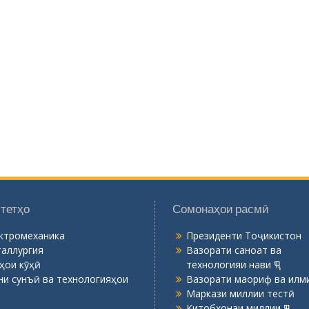
тетҳо
Сомонаҳои расмӣ
ктромеханика
Президенти Тоҷикистон
аллургия
Вазорати саноат ва
ҳои кӯҳӣ
технологияи нави ҶТ
ни сунъӣ ва технологияҳои
Вазорати маориф ва илми
Маркази миллии тестӣ
Китобхонаи миллии ҶТ