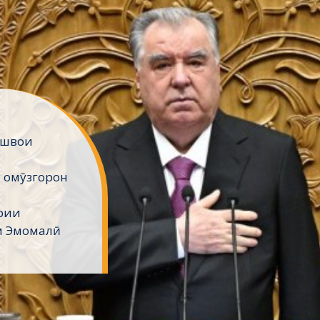
ешвои
 омӯзгорон
рии
м Эмомалӣ