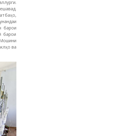
й
ллурги.
г
ешавад.
о
атбаҳо,
н
унандаи
ӣ
н барои
ӣ барои
 Мошини
аклҳо ва