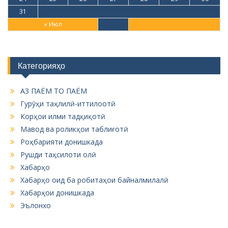
Категорияҳо
АЗ ПАЁМ ТО ПАЁМ
Гурӯҳи таҳлилӣ-иттилоотӣ
Корҳои илми тадқиқотӣ
Мавод ва роликҳои таблиғотӣ
Роҳбарияти донишкада
Рушди таҳсилоти олӣ
Хабарҳо
Хабарҳо оид ба робитаҳои байналмилалӣ
Хабарҳои донишкада
Эълонхо
Устодон