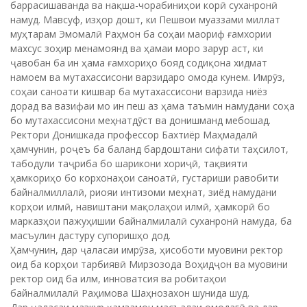
соҳаи саноати кишвар ба мутахассисони варзида ниёз
дорад ва вазифаи мо ин пеш аз ҳама таъмин намудани соҳа
бо мутахассисони меҳнатдӯст ва донишманд мебошад.
Ректори Донишкада профессор Бахтиёр Маҳмадалӣ
ҳамчунин, роҷеъ ба баланд бардоштани сифати таҳсилот,
табодули таҷриба бо шарикони хориҷӣ, тақвияти
ҳамкориҳо бо корхонаҳои саноатӣ, густариши равобити
байналмиллалӣ, риояи интизоми меҳнат, зиёд намудани
корҳои илмӣ, навиштани мақолаҳои илмӣ, ҳамкорӣ бо
марказҳои пажуҳишии байналмилалӣ суханронӣ намуда, ба
масъулин дастуру супоришҳо дод.
Ҳамчунин, дар ҷаласаи имрӯза, ҳисоботи муовини ректор
оид ба корҳои тарбиявӣ Мирзозода Воҳидҷон ва муовини
ректор оид ба илм, инноватсия ва робитаҳои
байналмилалӣ Раҳимова Шаҳнозахон шунида шуд.
Дар ҷаласаи мазкур ҳамзамон масъалаи омодагӣ ва дар
сатҳи баланд баргузор намудани чорабиниҳо бахшида ба
Рӯзи Конститутсияи Ҷумҳурии Тоҷикистон, Рӯзи Президенти
Ҷумҳурии Тоҷикистон, Рӯзи Парчами Ҷумҳурии Тоҷикистон ва
Рӯзи Нишони давлатии Ҷумҳурии Тоҷикистон мавриди
баррасӣ қарор дода шуд.