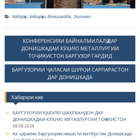
КОНФЕРЕНСИЯИ БАЙНАЛМИЛАЛӢ ДАР
o
ДОНИШКАДАИ КӮҲИЮ МЕТАЛЛУРГИИ
s
ТОҶИКИСТОН БАРГУЗОР ГАРДИД
t
БАРГУЗОРИИ ҶАЛАСАИ ШУРОИ САРПАРАСТОН
n
ДАР ДОНИШКАДА
a
v
Хабарҳои нав
i
g
БАРГУЗОРИИ ҚАБУЛИ ШАҲРВАНДОН ДАР
ДОНИШКАДАИ КӮҲИЮ МЕТАЛЛУРГИИ ТОҶИКИСТОН
a
08.08.2026
t
Аз ҷараёни баргузории нишасти матбуотии Донишкада
i
дар ВАО
07.08.2026
Аз ҷараёни баргузории нишасти матбуотии Донишкада
o
дар ВАО
06.08.2026
n
Аз ҷараёни баргузории нишасти матбуотии Донишкада
дар ВАО
06.08.2026