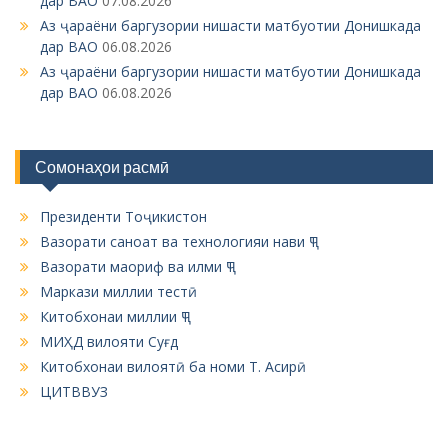
Сомонаҳои расмӣ
Президенти Тоҷикистон
Вазорати саноат ва технологияи нави ҶТ
Вазорати маориф ва илми ҶТ
Маркази миллии тестӣ
Китобхонаи миллии ҶТ
МИҲД вилояти Суғд
Китобхонаи вилоятӣ ба номи Т. Асирӣ
ЦИТВВУЗ
ЦИТВВУЗ