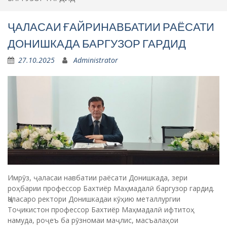
Имрӯз, ҷаласаи навбатии раёсати Донишкада, зери
роҳбарии профессор Бахтиёр Маҳмадалӣ баргузор гардид.
Ҷаласаро ректори Донишкадаи кӯҳию металлургии
Тоҷикистон профессор Бахтиёр Маҳмадалӣ ифтитоҳ
намуда, роҷеъ ба рӯзномаи маҷлис, масъалаҳои
баррасишаванда ва нақша-чорабиниҳои корӣ суханронӣ
намуд. Мавсуф, изҳор дошт, ки Пешвои муаззами миллат
муҳтарам Эмомалӣ Раҳмон ба соҳаи маориф ғамхории
махсус зоҳир менамоянд ва ҳамаи моро зарур аст, ки
ҷавобан ба ин ҳама ғамхориҳо бояд содиқона хидмат
намоем ва мутахассисони варзидаро омода кунем. Имрӯз,