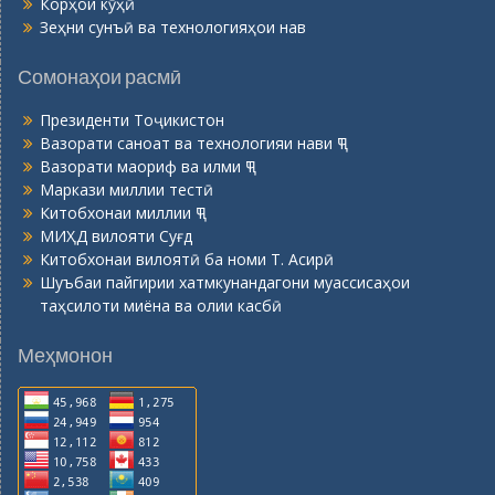
Вазорати саноат ва технологияи нави ҶТ
Вазорати маориф ва илми ҶТ
Маркази миллии тестӣ
Китобхонаи миллии ҶТ
МИҲД вилояти Суғд
Китобхонаи вилоятӣ ба номи Т. Асирӣ
Шуъбаи пайгирии хатмкунандагони муассисаҳои
таҳсилоти миёна ва олии касбӣ
Меҳмонон