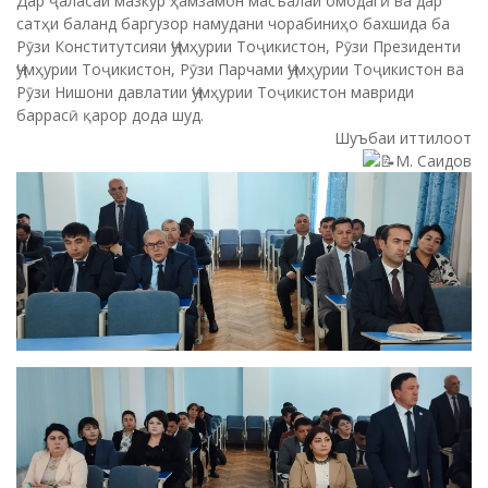
Шуъбаи иттилоот
М. Саидов
Хабарҳо
,
Хабарҳои донишкада
,
Эълонхо
P