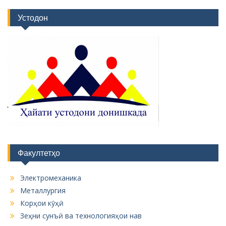
Факултетҳо
Электромеханика
Металлургия
Корҳои кӯҳӣ
Зеҳни сунъӣ ва технологияҳои нав
Бойгонӣ
Б
о