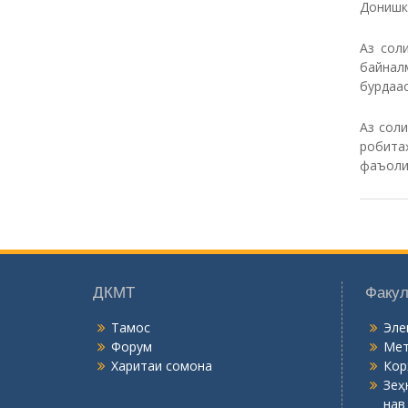
Донишк
Аз сол
байна
бурдаас
Аз сол
робита
фаъоли
ДКМТ
Факул
Тамос
Эле
Форум
Мет
Харитаи сомона
Кор
Зеҳ
нав