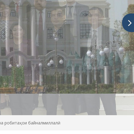
 ва робитаҳои байналмиллалӣ