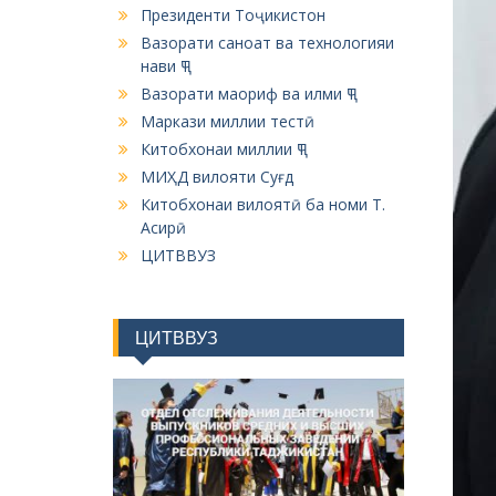
Президенти Тоҷикистон
Вазорати саноат ва технологияи
нави ҶТ
Вазорати маориф ва илми ҶТ
Маркази миллии тестӣ
Китобхонаи миллии ҶТ
МИҲД вилояти Суғд
Китобхонаи вилоятӣ ба номи Т.
Асирӣ
ЦИТВВУЗ
ЦИТВВУЗ