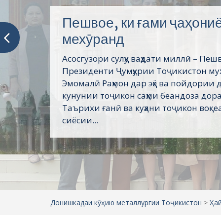
Хатмкунандагони хушба
Донишкадаи кӯҳию металлургии Тоҷ
ҳамасола аз 500 то 1000 нафар дониш
мекунанд ва бо роҳнамоии раёсати 
кӯҳию металлургии Тоҷикистон ба кор
ширкатҳои ҳамкор ба кор фиристода ме
Донишкадаи кӯҳию металлургии Тоҷикистон
>
Ҳа