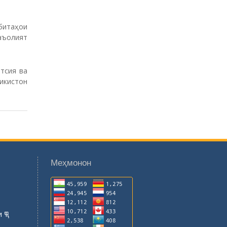
битаҳои
ъолият
тсия ва
икистон
Меҳмонон
 ҶТ