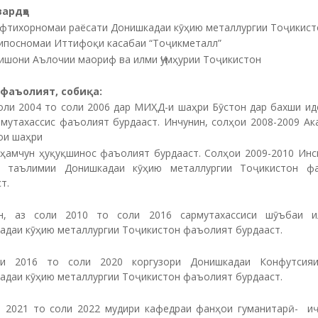
ардҳо
Ифтихорномаи раёсати Донишкадаи кӯҳию металлургии Тоҷикист
Сипосномаи Иттифоқи касабаи “Тоҷикметалл”
Нишони Аълочии маориф ва илми Ҷумҳурии Тоҷикистон
 фаъолият, собиқа:
и 2004 то соли 2006 дар МИҲД-и шаҳри Бӯстон дар бахши ид
 мутахассис фаъолият бурдааст. Инчунин, солҳои 2008-2009 Ак
ои шаҳри
 ҳамчун ҳуқуқшинос фаъолият бурдааст. Солҳои 2009-2010 Инс
 таълимии Донишкадаи кӯҳию металлургии Тоҷикистон ф
т.
н, аз соли 2010 то соли 2016 сармутахассиси шӯъбаи 
адаи кӯҳию металлургии Тоҷикистон фаъолият бурдааст.
и 2016 то соли 2020 коргузори Донишкадаи Конфутсия
адаи кӯҳию металлургии Тоҷикистон фаъолият бурдааст.
и 2021 то соли 2022 мудири кафедраи фанҳои гуманитарӣ- и