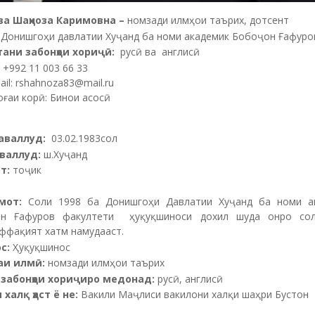
ва Шаҳноза Каримовна –
номзади илмҳои таърих, дотсент
Донишгоҳи давлатии Хуҷанд ба номи академик Бобоҷон Ғафуро
ани забонҳои хориҷӣ:
русӣ ва англисӣ
 +992 11 003 66 33
il: rshahnoza83@mail.ru
оғаи корӣ: Бинои асосӣ
аваллуд:
03.02.1983сол
валлуд:
ш.Хуҷанд
т:
тоҷик
мот:
Соли 1998 ба Донишгоҳи Давлатии Хуҷанд ба номи а
н Ғафуров факултети ҳуқуқшиноси дохил шуда онро со
ффақият хатм намудааст.
с:
Ҳуқуқшинос
аи илмӣ:
номзади илмҳои таърих
забонҳои хориҷиро медонад:
русӣ, англисӣ
халқ ҳаст ё не:
Вакили Маҷлиси вакилони халқи шаҳри Бустон