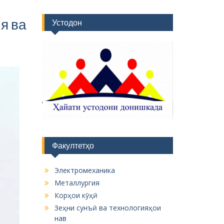
я ва
Устодон
Факултетҳо
Электромеханика
Металлургия
Корҳои кӯҳӣ
Зеҳни сунъӣ ва технологияҳои
нав