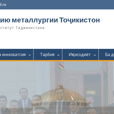
l.ru
ию металлургии Тоҷикистон
нститут Таджикистана
а инноватсия
Тарбия
Иқтисодиёт
Ба 