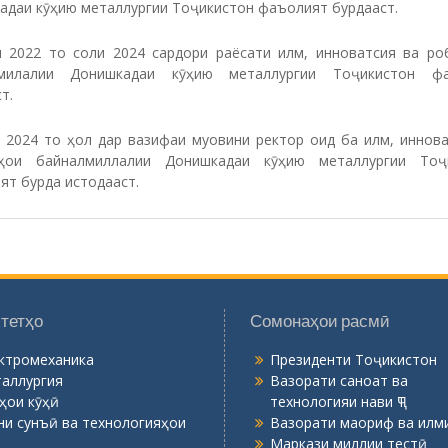
адаи кӯҳию металлургии Тоҷикистон фаъолият бурдааст.
и 2022 то соли 2024 сардори раёсати илм, инноватсия ва ро
лмилалии Донишкадаи кӯҳию металлургии Тоҷикистон фа
т.
и 2024 то ҳол дар вазифаи муовини ректор оид ба илм, иннова
ҳои байналмиллалии Донишкадаи кӯҳию металлургии Тоҷ
ят бурда истодааст.
тетҳо
Сомонаҳои расмӣ
ктромеханика
Президенти Тоҷикистон
аллургия
Вазорати саноат ва
ҳои кӯҳӣ
технологияи нави ҶТ
ни сунъӣ ва технологияҳои
Вазорати маориф ва илми
Маркази миллии тестӣ