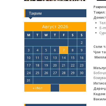
Раҳимо
Таҳсил:
Тақвим
Донист
Тел:
Август 2026
E–ma
Сур
M
T
W
T
F
S
S
1
2
Соли т
3
4
5
6
7
8
9
Ҷои та
Милла
10
11
12
13
14
15
16
17
18
19
20
21
22
23
Маълу
Бобоҷо
24
25
26
27
28
29
30
бомува
31
Ихтисо
« Июл
Дараҷ
Кадом 
Вакили 