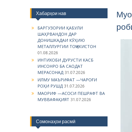
Муо
Хабарҳои нав
роб
БАРГУЗОРИИ ҚАБУЛИ
ШАҲРВАНДОН ДАР
ДОНИШКАДАИ КӮҲИЮ
МЕТАЛЛУРГИИ ТОҶИКИСТОН
01.08.2026
ИНТИХОБИ ДУРУСТИ КАСБ
ИНСОНРО БА САОДАТ
МЕРАСОНАД
31.07.2026
ИЛМУ МАЪРИФАТ —ЧАРОҒИ
РОҲИ РУШД
31.07.2026
МАОРИФ —АСОСИ ПЕШРАФТ ВА
МУВВАФАҚИЯТ
31.07.2026
Сомонаҳои расмӣ