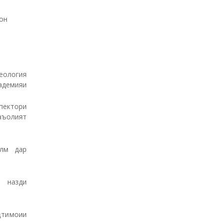
он
еология
адемияи
пектори
аъолият
илм дар
и назди
ҷтимоии