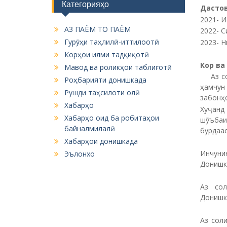
Категорияҳо
Дастов
2021- 
АЗ ПАЁМ ТО ПАЁМ
2022- 
Гурӯҳи таҳлилӣ-иттилоотӣ
2023- 
Корҳои илми тадқиқотӣ
Кор ва
Мавод ва роликҳои таблиғотӣ
Аз сол
Роҳбарияти донишкада
ҳамчун
Рушди таҳсилоти олӣ
забонҳ
Хабарҳо
Хуҷанд
Хабарҳо оид ба робитаҳои
шӯъбаи
байналмилалӣ
бурдаас
Хабарҳои донишкада
Инчуни
Эълонхо
Донишк
Аз сол
Донишк
Аз сол