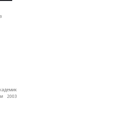
в
кадемик
ли 2003