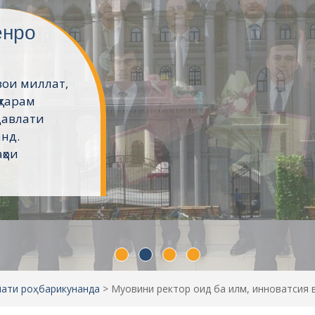
хт
икистонро
ҷӯён хатм
Донишкадаи
хонаҳо ва
шаванд....
йати роҳбарикунанда
>
Муовини ректор оид ба илм, инноватсия