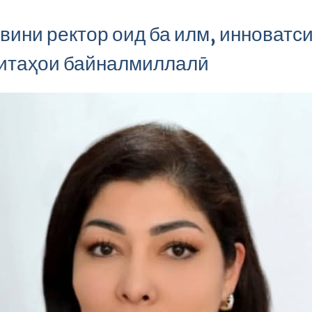
вини ректор оид ба илм, инноватси
итаҳои байналмиллалӣ