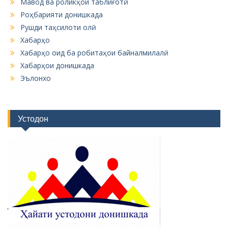
Мавод ва роликҳои таблиғотӣ
Роҳбарияти донишкада
Рушди таҳсилоти олӣ
Хабарҳо
Хабарҳо оид ба робитаҳои байналмилалӣ
Хабарҳои донишкада
Эълонхо
Устодон