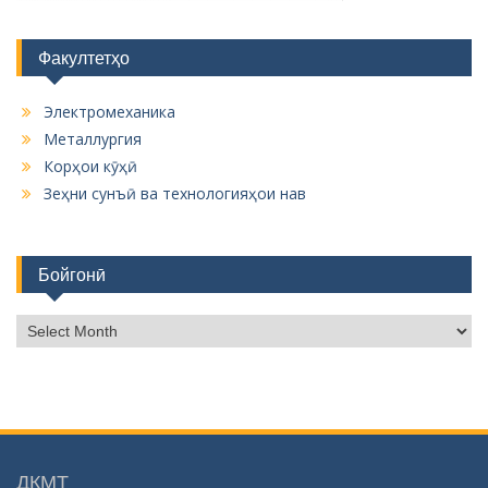
Факултетҳо
Электромеханика
Металлургия
Корҳои кӯҳӣ
Зеҳни сунъӣ ва технологияҳои нав
Бойгонӣ
Б
о
й
г
о
н
ӣ
ДКМТ