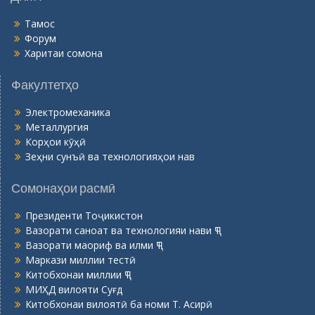
Тамос
Форум
Харитаи сомона
Факултетҳо
Электромеханика
Металлургия
Корҳои кӯҳӣ
Зеҳни сунъӣ ва технологияҳои нав
Сомонаҳои расмӣ
Президенти Тоҷикистон
Вазорати саноат ва технологияи нави ҶТ
Вазорати маориф ва илми ҶТ
Маркази миллии тестӣ
Китобхонаи миллии ҶТ
МИҲД вилояти Суғд
Китобхонаи вилоятӣ ба номи Т. Асирӣ