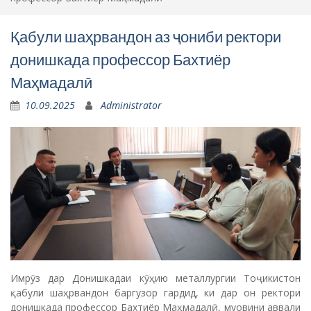
Қабули шаҳрвандон аз ҷониби ректори
донишкада профессор Бахтиёр
Маҳмадалӣ
10.09.2025
Administrator
Имрӯз дар Донишкадаи кӯҳию металлургии Тоҷикистон
қабули шаҳрвандон баргузор гардид, ки дар он ректори
донишкада профессор Бахтиёр Маҳмадалӣ, муовини аввали