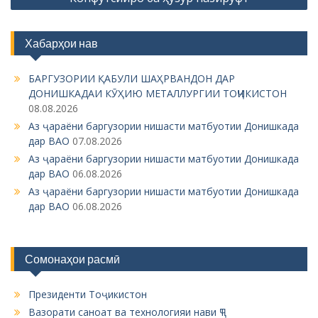
a
v
Хабарҳои нав
i
g
БАРГУЗОРИИ ҚАБУЛИ ШАҲРВАНДОН ДАР
ДОНИШКАДАИ КӮҲИЮ МЕТАЛЛУРГИИ ТОҶИКИСТОН
a
08.08.2026
t
Аз ҷараёни баргузории нишасти матбуотии Донишкада
i
дар ВАО
07.08.2026
Аз ҷараёни баргузории нишасти матбуотии Донишкада
o
дар ВАО
06.08.2026
n
Аз ҷараёни баргузории нишасти матбуотии Донишкада
дар ВАО
06.08.2026
Сомонаҳои расмӣ
Президенти Тоҷикистон
Вазорати саноат ва технологияи нави ҶТ