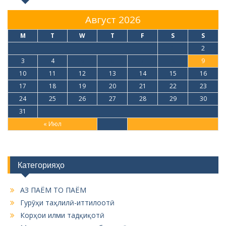
Август 2026
M
T
W
T
F
S
S
1
2
3
4
5
6
7
8
9
10
11
12
13
14
15
16
17
18
19
20
21
22
23
24
25
26
27
28
29
30
31
« Июл
Категорияҳо
АЗ ПАЁМ ТО ПАЁМ
Гурӯҳи таҳлилӣ-иттилоотӣ
Корҳои илми тадқиқотӣ