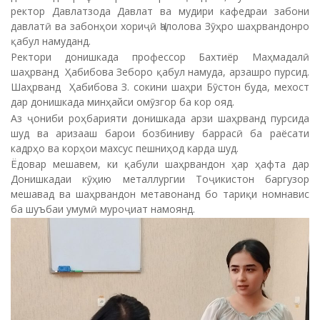
ректор Давлатзода Давлат ва мудири кафедраи забони
давлатӣ ва забонҳои хориҷӣ Ҷалолова Зӯҳро шаҳрвандонро
қабул намуданд.
Ректори донишкада профессор Бахтиёр Маҳмадалӣ
шаҳрванд Ҳабибова Зеборо қабул намуда, арзашро пурсид.
Шаҳрванд Ҳабибова З. сокини шаҳри Бӯстон буда, мехост
дар донишкада минҳайси омӯзгор ба кор ояд.
Аз ҷониби роҳбарияти донишкада арзи шаҳрванд пурсида
шуд ва аризааш барои бозбиниву баррасӣ ба раёсати
кадрҳо ва корҳои махсус пешниҳод карда шуд.
Ёдовар мешавем, ки қабули шаҳрвандон ҳар ҳафта дар
Донишкадаи кӯҳию металлургии Тоҷикистон баргузор
мешавад ва шаҳрвандон метавонанд бо тариқи номнавис
ба шуъбаи умумӣ муроҷиат намоянд.