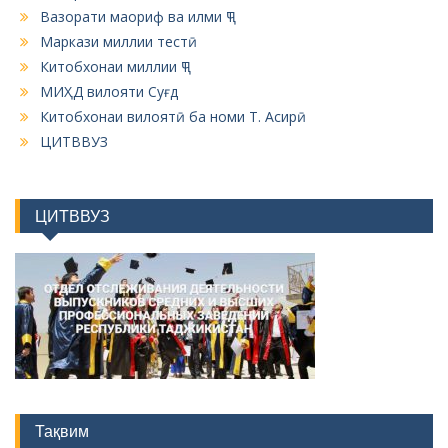
Вазорати маориф ва илми ҶТ
Маркази миллии тестӣ
Китобхонаи миллии ҶТ
МИҲД вилояти Суғд
Китобхонаи вилоятӣ ба номи Т. Асирӣ
ЦИТВВУЗ
ЦИТВВУЗ
Тақвим