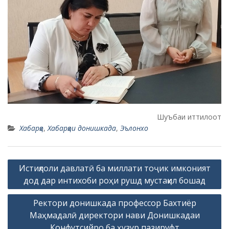
Шуъбаи иттилоот
Хабарҳо
,
Хабарҳои донишкада
,
Эълонхо
P
Истиқлоли давлатӣ ба миллати тоҷик имконият
o
дод дар интихоби роҳи рушд мустақил бошад
s
Ректори донишкада профессор Бахтиёр
t
Маҳмадалӣ директори нави Донишкадаи
n
Конфутсийро ба ҳузур пазируфт