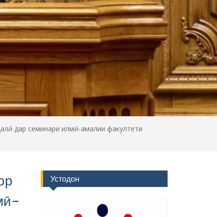
мӣ-
ни
Факултетҳо
Электромеханика
Металлургия
Корҳои кӯҳӣ
Зеҳни сунъӣ ва технологияҳои
нав
-амалии
нишкада