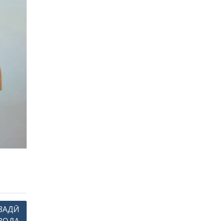
ЗАДӢ
ЗОДА
ҲАЁТ!
Меҳмонон
 ҶТ
оми Т.