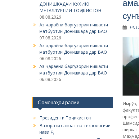
профес
Президенти Тоҷикистон
Шамсид
Вазорати саноат ва технологияи
ширка
нави ҶТ
Маҳма
Вазорати маориф ва илми ҶТ
бардош
Маркази миллии тестӣ
кишвар
Китобхонаи миллии ҶТ
саноат
ҷомеаи
МИҲД вилояти Суғд
ки мо 
Китобхонаи вилоятӣ ба номи Т.
ҷиҳати
Асирӣ
корхона
ЦИТВВУЗ
Дар се
“Пайдо
кафедр
ЦИТВВУЗ
истеҳсо
бозори
Мирсаид
вилоят
мавзуи
он дар
забонҳо
Пешвои