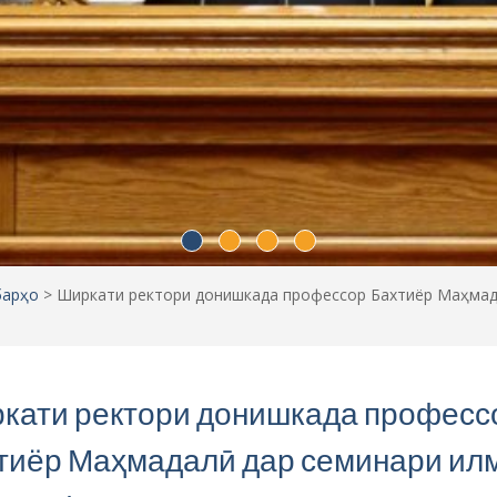
тиёр Маҳмадалӣ дар семинари ил
лии факултети металлургия ва зеҳ
ъӣ
2.2024
ДКМТ
 дар толори видеоконфронсзали донишкада семинари илмӣ
ети металлургия баргузор гардид, ки дар он ректори до