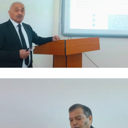
рҳо
,
Хабарҳои донишкада
,
Эълонхо