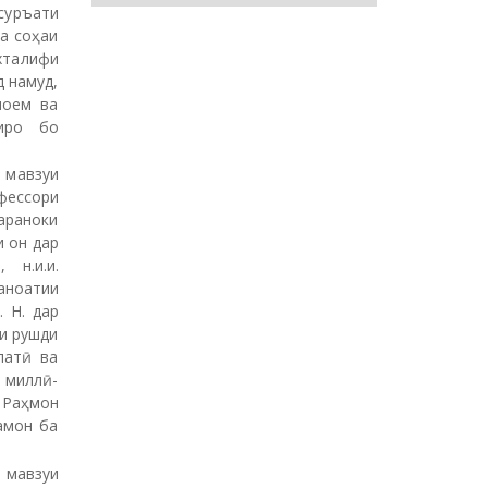
амон ба
 мавзуи
амуд ва
афедраи
л барои
давлатӣ
култети