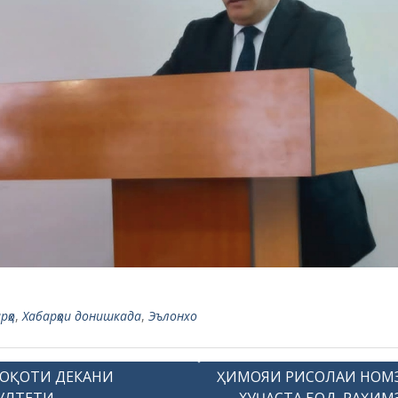
ОҚОТИ ДЕКАНИ
ҲИМОЯИ РИСОЛАИ НОМ
УЛТЕТИ
ХУҶАСТА БОД, РАҲИМ
КТРОМЕХАНИКА БО
ИДАЙНИ ДОНИШҶӮЁН
тетҳо
Сомонаҳои расмӣ
ктромеханика
Президенти Тоҷикистон
аллургия
Вазорати саноат ва
ҳои кӯҳӣ
технологияи нави ҶТ
ни сунъӣ ва технологияҳои
Вазорати маориф ва илми
Маркази миллии тестӣ
Китобхонаи миллии ҶТ
МИҲД вилояти Суғд
Китобхонаи вилоятӣ ба н