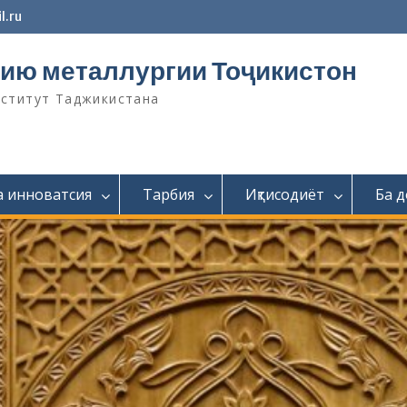
l.ru
ию металлургии Тоҷикистон
нститут Таджикистана
а инноватсия
Тарбия
Иқтисодиёт
Ба 