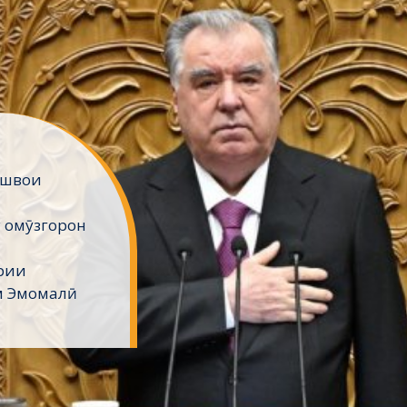
ешвои
 омӯзгорон
рии
м Эмомалӣ
барҳо
>
Ширкати ректори донишкада профессор Бахтиёр Маҳмад
кати ректори донишкада професс