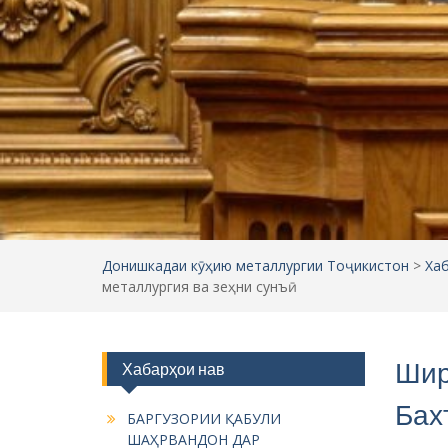
Бах
БАРГУЗОРИИ ҚАБУЛИ
ШАҲРВАНДОН ДАР
ама
ДОНИШКАДАИ КӮҲИЮ
МЕТАЛЛУРГИИ ТОҶИКИСТОН
сун
08.08.2026
Аз ҷараёни баргузории нишасти
14.1
матбуотии Донишкада дар ВАО
07.08.2026
Аз ҷараёни баргузории нишасти
матбуотии Донишкада дар ВАО
06.08.2026
Аз ҷараёни баргузории нишасти
матбуотии Донишкада дар ВАО
06.08.2026
Сомонаҳои расмӣ
Имрӯз,
факулт