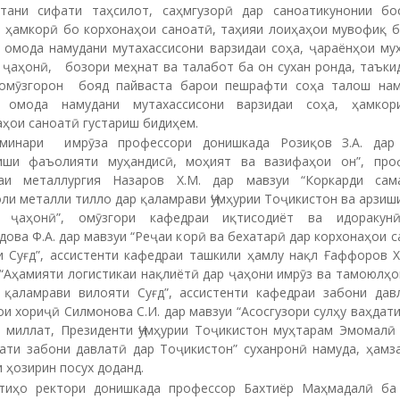
сати забони давлатӣ дар Тоҷикистон” суханронӣ намуда, ҳамз
 ҳозирин посух доданд.
тиҳо ректори донишкада профессор Бахтиёр Маҳмадалӣ ба
акунандагон таваҷҷуҳ фармуда, чанд нуктаи муҳимро таъкид н
ба омӯзгорони кафедраи забони давлатӣ ва забонҳои хориҷӣ, к
диёт ва идоракунӣ ва ассистенти кафедраи ташкили ҳамлу нақ
и пурмуҳтаво изҳори миннатдорӣ баён кард.
 мешавем, ки семинари мазкур бо ташаббуси кафедраи забони 
онҳои хориҷӣ ва кафедраи иқтисодиёт ва идоракунии фа
ргия ва зеҳни сунъӣ баргузор карда шуд.