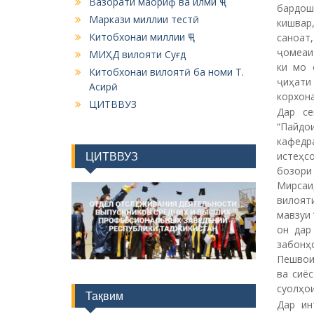
ва сиё
суолҳои
Тақвим
Дар ин
маъруз
Август 2026
сипас 
иқтисо
M
T
W
T
F
S
S
маъруза
Ёдовар
1
2
ва заб
3
4
5
6
7
8
9
металлу
10
11
12
13
14
15
16
17
18
19
20
21
22
23
24
25
26
27
28
29
30
31
« Июл
Категорияҳо