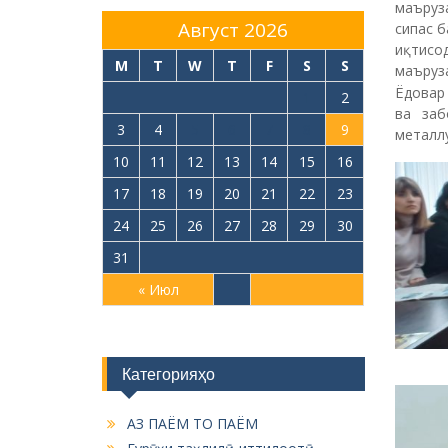
АЗ ПАЁМ ТО ПАЁМ
Гурӯҳи таҳлилӣ-иттилоотӣ
Корҳои илми тадқиқотӣ
Мавод ва роликҳои таблиғотӣ
Роҳбарияти донишкада
Рушди таҳсилоти олӣ
Хабарҳо
Хабарҳо оид ба робитаҳои
байналмилалӣ
Хабарҳои донишкада
Эълонхо