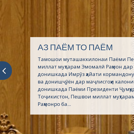
АЗ ПАЁМ ТО ПАЁМ
Тамошои муташаккилонаи Паёми П
миллат муҳтарам Эмомалӣ Раҳмон дар
донишкада Имрӯз ҳайати кормандону
ва донишҷӯён дар маҷлисгоҳи калони
донишкада Паёми Президенти Ҷумҳу
Тоҷикистон, Пешвои миллат муҳтара
Раҳмонро ба...
Донишкадаи кӯҳию металлургии Тоҷикистон
>
Ха
металлургия ва зеҳни сунъӣ
Шир
Хабарҳои нав