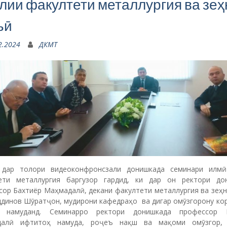
сор Бахтиёр Маҳмадалӣ, декани факултети металлургия ва зеҳн
динов Шӯратҷон, мудирони кафедраҳо ва дигар омӯзгорону ко
т намуданд. Семинарро ректори донишкада профессор Б
далӣ ифтитоҳ намуда, роҷеъ нақш ва мақоми омӯзгор, 
тани сифати таҳсилот, саҳмгузорӣ дар саноатикунонии бо
, ҳамкорӣ бо корхонаҳои саноатӣ, таҳияи лоиҳаҳои мувофиқ б
, омода намудани мутахассисони варзидаи соҳа, ҷараёнҳои му
 ҷаҳонӣ, бозори меҳнат ва талабот ба он сухан ронда, таъкид
омӯзгорон бояд пайваста барои пешрафти соҳа талош на
 омода намудани мутахассисони варзидаи соҳа, ҳамко
ҳои саноатӣ густариш бидиҳем.
минари имрӯза профессори донишкада Розиқов З.А. дар
иши фаъолияти муҳандисӣ, моҳият ва вазифаҳои он”, про
аи металлургия Назаров Х.М. дар мавзуи “Коркарди сам
ли металли тилло дар қаламрави Ҷумҳурии Тоҷикистон ва арзиш
 ҷаҳонӣ”, омӯзгори кафедраи иқтисодиёт ва идоракунӣ,
ова Ф.А. дар мавзуи “Реҷаи корӣ ва бехатарӣ дар корхонаҳои 
и Суғд”, ассистенти кафедраи ташкили ҳамлу нақл Ғаффоров Х.
 “Аҳамияти логистикаи нақлиётӣ дар ҷаҳони имрӯз ва тамоюлҳо
 қаламрави вилояти Суғд”, ассистенти кафедраи забони дав
и хориҷӣ Силмонова С.И. дар мавзуи “Асосгузори сулҳу ваҳдат
 миллат, Президенти Ҷумҳурии Тоҷикистон муҳтарам Эмомалӣ