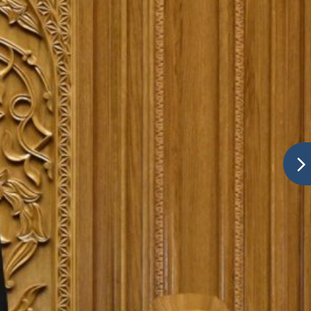
алӣ дар семинари илмӣ-амалии факултети
ор
Устодон