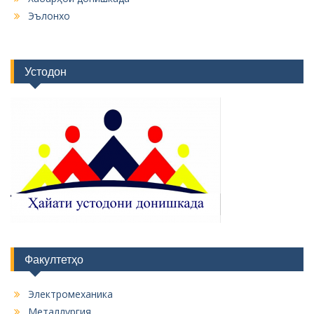
Эълонхо
Устодон
Факултетҳо
Электромеханика
Металлургия