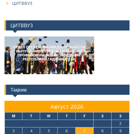
ЦИТВВУЗ
ЦИТВВУЗ
Тақвим
Август 2026
M
T
W
T
F
S
S
1
2
3
4
5
6
7
8
9