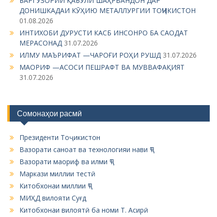
БАРГУЗОРИИ ҚАБУЛИ ШАҲРВАНДОН ДАР
v
ДОНИШКАДАИ КӮҲИЮ МЕТАЛЛУРГИИ ТОҶИКИСТОН
i
01.08.2026
g
ИНТИХОБИ ДУРУСТИ КАСБ ИНСОНРО БА САОДАТ
МЕРАСОНАД
31.07.2026
a
ИЛМУ МАЪРИФАТ —ЧАРОҒИ РОҲИ РУШД
31.07.2026
t
МАОРИФ —АСОСИ ПЕШРАФТ ВА МУВВАФАҚИЯТ
i
31.07.2026
o
n
Сомонаҳои расмӣ
Президенти Тоҷикистон
Вазорати саноат ва технологияи нави ҶТ
Вазорати маориф ва илми ҶТ
Маркази миллии тестӣ
Китобхонаи миллии ҶТ
МИҲД вилояти Суғд
Китобхонаи вилоятӣ ба номи Т. Асирӣ