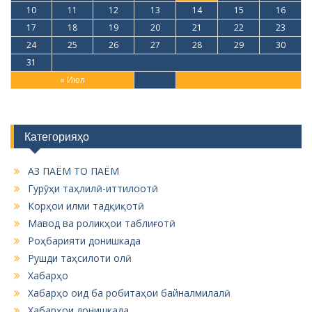
10
11
12
13
14
15
16
17
18
19
20
21
22
23
24
25
26
27
28
29
30
31
« Июл
Категорияҳо
АЗ ПАЁМ ТО ПАЁМ
Гурӯҳи таҳлилӣ-иттилоотӣ
Корҳои илми тадқиқотӣ
Мавод ва роликҳои таблиғотӣ
Роҳбарияти донишкада
Рушди таҳсилоти олӣ
Хабарҳо
Хабарҳо оид ба робитаҳои байналмилалӣ
Хабарҳои донишкада