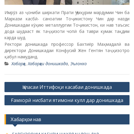
Имрӯз аз ҷониби ширкати Прати Ҷумҳурии мардумии Чин ба
Маркази касбӣ- саноатии Тоҷикистону Чин дар назди
Донишкадаи кӯҳию металлургии Тоҷикистон, ки нав таъсис
дода шудааст як таҷҳизоти чопӣ ба таври кумак тақдим
карда шуд.
Ректори донишкада профессор Бахтиёр Маҳмадалӣ ва
директори Донишкадаи Конфусий Жен Гентян таҷҳизотро
қабул намуданд.
Хабарҳо
,
Хабарҳои донишкада
,
Эълонхо
P
Ҷаласаи Иттифоқи касабаи донишкада
o
Ғамхорӣ нисбати ятимони кулл дар донишкада
s
t
n
Хабарҳои нав
a