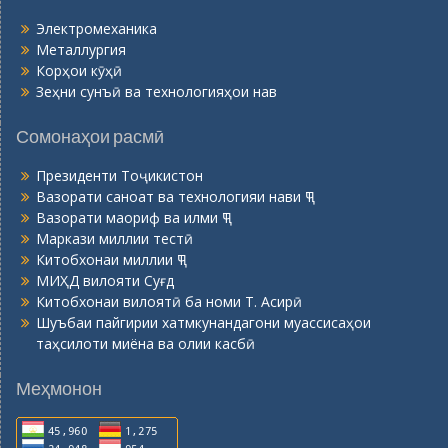
Электромеханика
Металлургия
Корҳои кӯҳӣ
Зеҳни сунъӣ ва технологияҳои нав
Сомонаҳои расмӣ
Президенти Тоҷикистон
Вазорати саноат ва технологияи нави ҶТ
Вазорати маориф ва илми ҶТ
Маркази миллии тестӣ
Китобхонаи миллии ҶТ
МИҲД вилояти Суғд
Китобхонаи вилоятӣ ба номи Т. Асирӣ
Шуъбаи пайгирии хатмкунандагони муассисаҳои
таҳсилоти миёна ва олии касбӣ
Меҳмонон