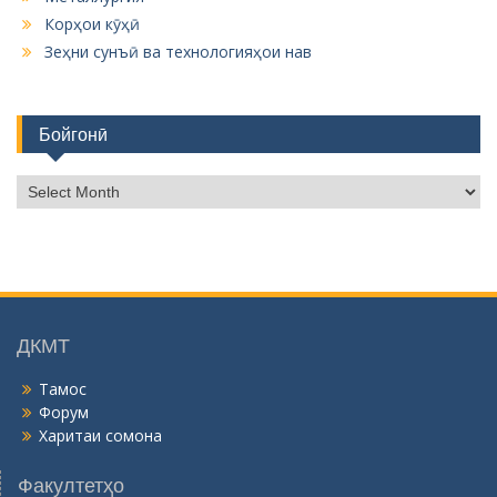
Корҳои кӯҳӣ
Зеҳни сунъӣ ва технологияҳои нав
Бойгонӣ
Б
о
й
г
о
н
ӣ
ДКМТ
Тамос
Форум
Харитаи сомона
Факултетҳо