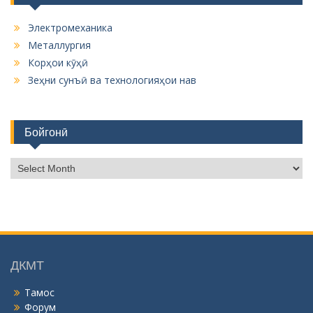
Электромеханика
Металлургия
Корҳои кӯҳӣ
Зеҳни сунъӣ ва технологияҳои нав
Бойгонӣ
Б
о
й
г
о
н
ӣ
ДКМТ
Тамос
Форум