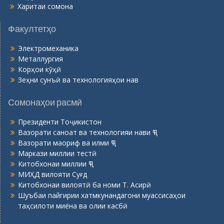
Харитаи сомона
Факултетҳо
Электромеханика
Металлургия
Корҳои кӯҳӣ
Зеҳни сунъӣ ва технологияҳои нав
Сомонаҳои расмӣ
Президенти Тоҷикистон
Вазорати саноат ва технологияи нави ҶТ
Вазорати маориф ва илми ҶТ
Маркази миллии тестӣ
Китобхонаи миллии ҶТ
МИҲД вилояти Суғд
Китобхонаи вилоятӣ ба номи Т. Асирӣ
Шуъбаи пайгирии хатмкунандагони муассисаҳои
таҳсилоти миёна ва олии касбӣ