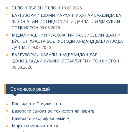
v
ЭЪЛОН! ЭЪЛОН! ЭЪЛОН!
10.08.2026
i
БАРГУЗОРИИ ШОМИ ФАРҲАНГУ ҲУНАР БАХШИДА БА
g
35-СОЛАГИИ ИСТИҚЛОЛИЯТИ ДАВЛАТИИ ҶУМҲУРИИ
ТОҶИКИСТОН
09.08.2026
a
МЕДАЛИ ҶАШНИИ 70-СОЛАГИИ ТАЪСИСЁБИИ ШАҲРИ
t
БӮСТОН ХУҶАСТА БОД, УСТОДИ АРҶМАНД ДАВЛАТЗОДА
i
ДАВЛАТ!
09.08.2026
БАРГУЗОРИИ ҚАБУЛИ ШАҲРВАНДОН ДАР
o
ДОНИШКАДАИ КӮҲИЮ МЕТАЛЛУРГИИ ТОҶИКИСТОН
n
08.08.2026
Сомонаҳои расмӣ
Президенти Тоҷикистон
Вазорати саноат ва технологияи нави ҶТ
Вазорати маориф ва илми ҶТ
Маркази миллии тестӣ