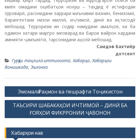
кишвар ҳифз гардад. Терроризм ва ифродгароӣ боиси ба
миён омадани оқибатҳои нохуш – таҳдид ё истифодаи
зӯроварӣ, расонидани заррари маънавии вазнин, бенизомӣ,
барангехтани низои миллӣ, иҷтимоӣ, динӣ ва иқтисодӣ
мебошад. Терроризм ин содир намудани амалҳое, ки ба
одамон хатари маргро меоварад ва барои вайрон кардани
амнияти ҷамъиятӣ, тарсонидани аҳолӣ мебошад.
Саидов Бахтиёр
дотсент
Гурӯҳи таҳлилӣ-иттилоотӣ
,
Хабарҳо
,
Хабарҳои
донишкада
,
Эълонхо
P
Эмомалӣ Раҳмон ва пешрафти Тоҷикистон
o
ТАЪСИРИ ШАБАКАҲОИ ИЧТИМОӢ – ДИНӢ БА
s
ҒОЯҲОИ ФИКРРОНИИ ҶАВОНОН
t
n
Хабарҳои нав
a