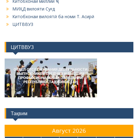
Китобхонаи миллии ҶТ
МИҲД вилояти Суғд
Китобхонаи вилоятӣ ба номи Т. Асирӣ
ЦИТВВУЗ
ЦИТВВУЗ
Тақвим
Август 2026