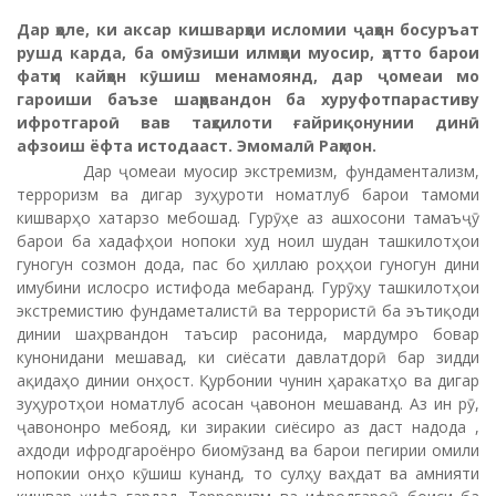
Дар ҳоле, ки аксар кишварҳои исломии ҷаҳон босуръат
рушд карда, ба омӯзиши илмҳои муосир, ҳатто барои
фатҳи кайҳон кӯшиш менамоянд, дар ҷомеаи мо
гароиши баъзе шаҳрвандон ба хуруфотпарастиву
ифротгароӣ вав таҳсилоти ғайриқонунии динӣ
афзоиш ёфта истодааст. Эмомалӣ Раҳмон.
Дар ҷомеаи муосир экстремизм, фундаментализм,
терроризм ва дигар зуҳуроти номатлуб барои тамоми
кишварҳо хатарзо мебошад. Гурӯҳе аз ашхосони тамаъҷӯ
барои ба хадафҳои нопоки худ ноил шудан ташкилотҳои
гуногун созмон дода, пас бо ҳиллаю роҳҳои гуногун дини
имубини ислосро истифода мебаранд. Гурӯҳу ташкилотҳои
экстремистию фундаметалистӣ ва террористӣ ба эътиқоди
динии шаҳрвандон таъсир расонида, мардумро бовар
кунонидани мешавад, ки сиёсати давлатдорӣ бар зидди
ақидаҳо динии онҳост. Қурбонии чунин ҳаракатҳо ва дигар
зуҳуротҳои номатлуб асосан ҷавонон мешаванд. Аз ин рӯ,
ҷавононро мебояд, ки зиракии сиёсиро аз даст надода ,
ахдоди ифродгароёнро биомӯзанд ва барои пегирии омили
нопокии онҳо кӯшиш кунанд, то сулҳу ваҳдат ва амнияти