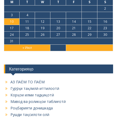
M
T
W
T
F
S
S
1
2
3
4
5
6
7
8
9
10
11
12
13
14
15
16
17
18
19
20
21
22
23
24
25
26
27
28
29
30
31
« Июл
Категорияҳо
АЗ ПАЁМ ТО ПАЁМ
Гурӯҳи таҳлилӣ-иттилоотӣ
Корҳои илми тадқиқотӣ
Мавод ва роликҳои таблиғотӣ
Роҳбарияти донишкада
Рушди таҳсилоти олӣ