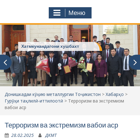
с
o
т
m
Меню
у
ҷ
ӯ
и
:
Хатмкунандагони хушбахт
Донишкадаи кӯҳию металлургии Тоҷикистон
>
Хабарҳо
>
Гурӯҳи таҳлилӣ-иттилоотӣ
>
Терроризм ва экстремизм
вабои аср
Терроризм ва экстремизм вабои аср
28.02.2025
ДКМТ