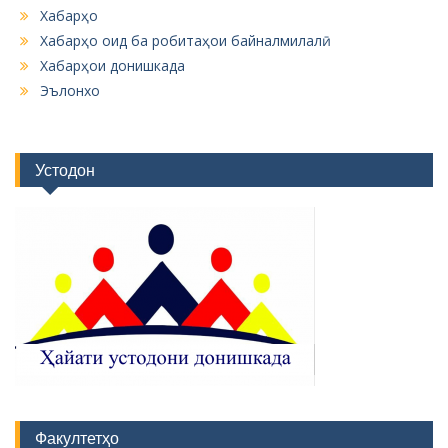
Хабарҳо
Хабарҳо оид ба робитаҳои байналмилалӣ
Хабарҳои донишкада
Эълонхо
Устодон
Факултетҳо