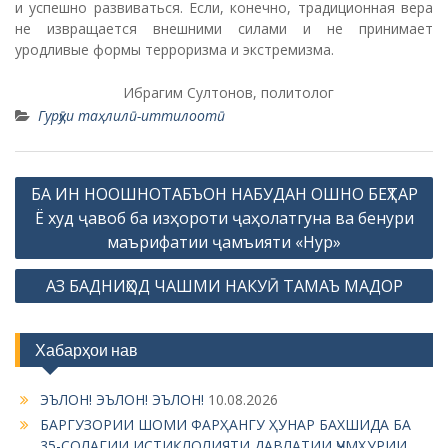
и успешно развиваться. Если, конечно, традиционная вера
не извращается внешними силами и не принимает
уродливые формы терроризма и экстремизма.
Ибрагим Султонов, политолог
Гурӯҳи таҳлилӣ-иттилоотӣ
P
БА ИН НООШНОТАБЪОН НАБУДАН ОШНО БЕҲТАР
o
Ё худ ҷавоб ба изҳороти ҷаҳолатгуна ва бенури
s
маърифатии ҷамъияти «Нур»
t
АЗ БАДНИҲОД ЧАШМИ НАКУӢ ТАМАЪ МАДОР
n
a
Хабарҳои нав
v
i
ЭЪЛОН! ЭЪЛОН! ЭЪЛОН!
10.08.2026
g
БАРГУЗОРИИ ШОМИ ФАРҲАНГУ ҲУНАР БАХШИДА БА
35-СОЛАГИИ ИСТИҚЛОЛИЯТИ ДАВЛАТИИ ҶУМҲУРИИ