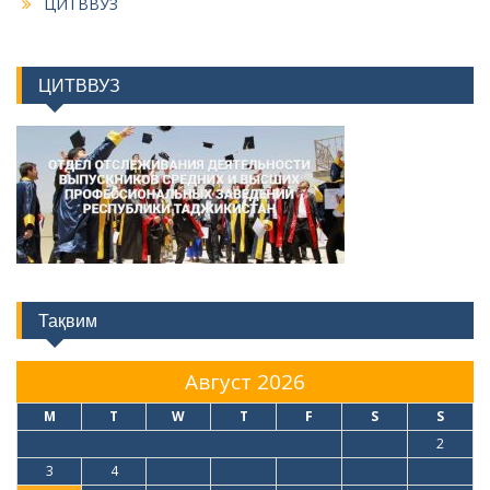
ЦИТВВУЗ
ЦИТВВУЗ
Тақвим
Август 2026
M
T
W
T
F
S
S
1
2
3
4
5
6
7
8
9