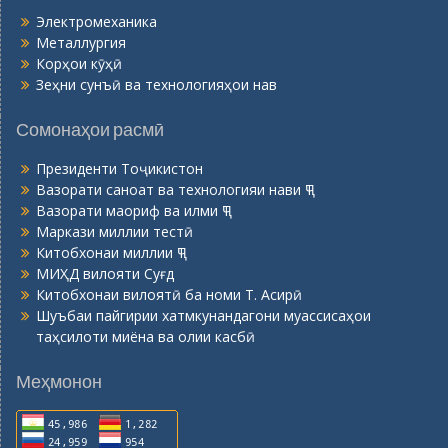
Электромеханика
Металлургия
Корҳои кӯҳӣ
Зеҳни сунъӣ ва технологияҳои нав
Сомонаҳои расмӣ
Президенти Тоҷикистон
Вазорати саноат ва технологияи нави ҶТ
Вазорати маориф ва илми ҶТ
Маркази миллии тестӣ
Китобхонаи миллии ҶТ
МИҲД вилояти Суғд
Китобхонаи вилоятӣ ба номи Т. Асирӣ
Шуъбаи пайгирии хатмкунандагони муассисаҳои
таҳсилоти миёна ва олии касбӣ
Меҳмонон