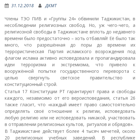
31.12.2018
ДКМТ
Члены ТЭО ПИВ и «Группы 24» обвинили Таджикистан, в
несоблюдении религиозных свобод. Но, уж чего-чего, а
религиозной свободы в Таджикистане вплоть до недавнего
времени было предостаточно – хоть отбавляй! Её было так
много, что разрешённая до поры до времени их
террористическая Партия исламского возрождения под
флагом ислама активно исповедовала и пропагандировала
идеи терроризма и экстремизма, что привело к
вооружённой попытке государственного переворота с
целью свергнуть светское правительство и
конституционный строй.
Статья 17 Конституции РТ гарантируют права и свободы
каждого, независимо от его вероисповедания, статья 26
также гласит, что «каждый имеет право самостоятельно
определять своё отношение к религии, исповедовать
любую религию или не исповедовать никакой, участвовать
в отправлении религиозных культов, ритуалов и обрядов».
В Таджикистане действует более 4 тысяч мечетей, около
20 религиозных учебных заведений. В республике