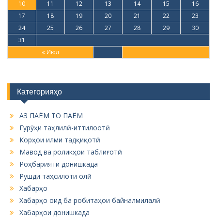
10
11
12
13
14
15
16
17
18
19
20
21
22
23
24
25
26
27
28
29
30
31
« Июл
Категорияҳо
АЗ ПАЁМ ТО ПАЁМ
Гурӯҳи таҳлилӣ-иттилоотӣ
Корҳои илми тадқиқотӣ
Мавод ва роликҳои таблиғотӣ
Роҳбарияти донишкада
Рушди таҳсилоти олӣ
Хабарҳо
Хабарҳо оид ба робитаҳои байналмилалӣ
Хабарҳои донишкада