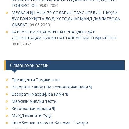
a
ТОҶИКИСТОН
09.08.2026
t
МЕДАЛИ ҶАШНИИ 70-СОЛАГИИ ТАЪСИСЁБИИ ШАҲРИ
i
БӮСТОН ХУҶАСТА БОД, УСТОДИ АРҶМАНД ДАВЛАТЗОДА
ДАВЛАТ!
09.08.2026
o
БАРГУЗОРИИ ҚАБУЛИ ШАҲРВАНДОН ДАР
n
ДОНИШКАДАИ КӮҲИЮ МЕТАЛЛУРГИИ ТОҶИКИСТОН
08.08.2026
Сомонаҳои расмӣ
Президенти Тоҷикистон
Вазорати саноат ва технологияи нави ҶТ
Вазорати маориф ва илми ҶТ
Маркази миллии тестӣ
Китобхонаи миллии ҶТ
МИҲД вилояти Суғд
Китобхонаи вилоятӣ ба номи Т. Асирӣ