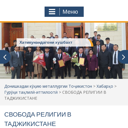
с
o
т
m
Меню
у
ҷ
ӯ
и
:
Хатмкунандагони хушбахт
Донишкадаи кӯҳию металлургии Тоҷикистон
>
Хабарҳо
>
Гурӯҳи таҳлилӣ-иттилоотӣ
>
СВОБОДА РЕЛИГИИ В
ТАДЖИКИСТАНЕ
СВОБОДА РЕЛИГИИ В
ТАДЖИКИСТАНЕ