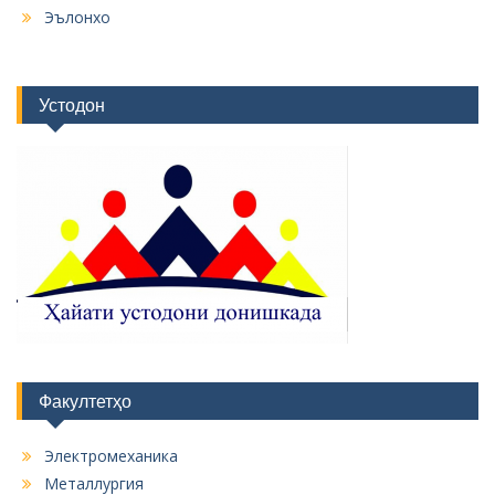
Эълонхо
Устодон
Факултетҳо
Электромеханика
Металлургия