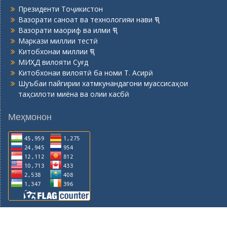
Президенти Тоҷикистон
Вазорати саноат ва технологияи нави ҶТ
Вазорати маориф ва илми ҶТ
Маркази миллии тестӣ
Китобхонаи миллии ҶТ
МИҲД вилояти Суғд
Китобхонаи вилоятӣ ба номи Т. Асирӣ
Шуъбаи пайгирии хатмкунандагони муассисаҳои
таҳсилоти миёна ва олии касбӣ
Меҳмонон