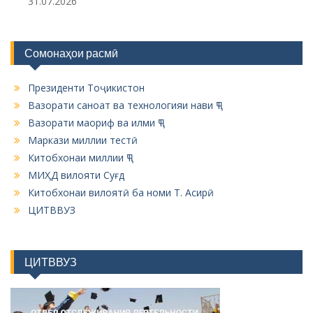
31.07.2026
Сомонаҳои расмӣ
Президенти Тоҷикистон
Вазорати саноат ва технологияи нави ҶТ
Вазорати маориф ва илми ҶТ
Маркази миллии тестӣ
Китобхонаи миллии ҶТ
МИҲД вилояти Суғд
Китобхонаи вилоятӣ ба номи Т. Асирӣ
ЦИТВВУЗ
ЦИТВВУЗ