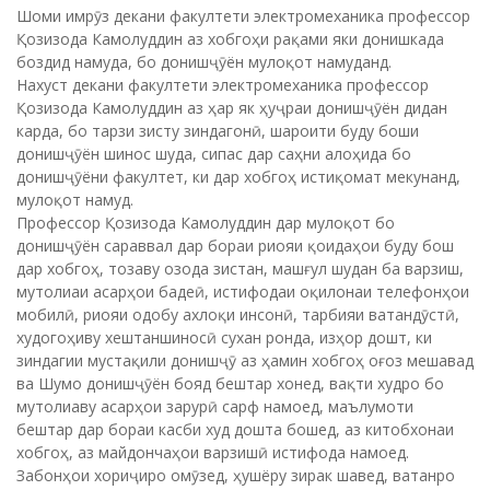
Шоми имрӯз декани факултети электромеханика профессор
Қозизода Камолуддин аз хобгоҳи рақами яки донишкада
боздид намуда, бо донишҷӯён мулоқот намуданд.
Нахуст декани факултети электромеханика профессор
Қозизода Камолуддин аз ҳар як ҳуҷраи донишҷӯён дидан
карда, бо тарзи зисту зиндагонӣ, шароити буду боши
донишҷӯён шинос шуда, сипас дар саҳни алоҳида бо
донишҷӯёни факултет, ки дар хобгоҳ истиқомат мекунанд,
мулоқот намуд.
Профессор Қозизода Камолуддин дар мулоқот бо
донишҷӯён сараввал дар бораи риояи қоидаҳои буду бош
дар хобгоҳ, тозаву озода зистан, машғул шудан ба варзиш,
мутолиаи асарҳои бадеӣ, истифодаи оқилонаи телефонҳои
мобилӣ, риояи одобу ахлоқи инсонӣ, тарбияи ватандӯстӣ,
худогоҳиву хештаншиносӣ сухан ронда, изҳор дошт, ки
зиндагии мустақили донишҷӯ аз ҳамин хобгоҳ оғоз мешавад
ва Шумо донишҷӯён бояд бештар хонед, вақти худро бо
мутолиаву асарҳои зарурӣ сарф намоед, маълумоти
бештар дар бораи касби худ дошта бошед, аз китобхонаи
хобгоҳ, аз майдончаҳои варзишӣ истифода намоед.
Забонҳои хориҷиро омӯзед, ҳушёру зирак шавед, ватанро