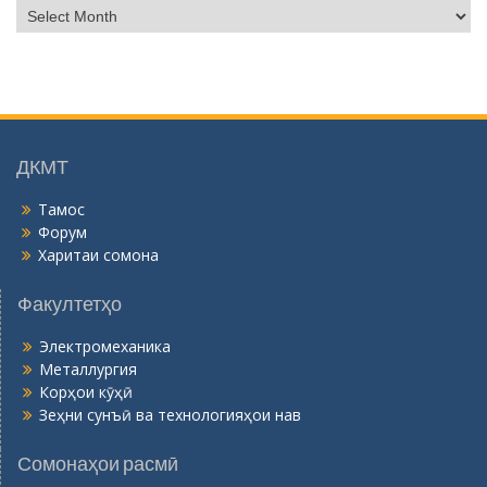
Б
о
й
г
о
н
ӣ
ДКМТ
Тамос
Форум
Харитаи сомона
Факултетҳо
Электромеханика
Металлургия
Корҳои кӯҳӣ
Зеҳни сунъӣ ва технологияҳои нав
Сомонаҳои расмӣ