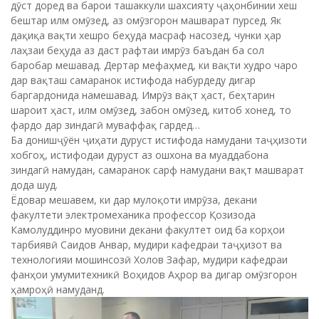
дӯст доред ва барои ташаккули шахсияту ҷаҳонбинии хеш
бештар илм омӯзед, аз омӯзгорон машварат пурсед. Як
дақиқа вақти хешро беҳуда масраф насозед, чунки ҳар
лаҳзаи беҳуда аз даст рафтаи имрӯз баъдан ба сол
баробар мешавад. Дертар мефаҳмед, ки вақти худро чаро
дар вақташ самаранок истифода набурдеду дигар
баргардонида намешавад. Имрӯз вақт ҳаст, беҳтарин
шароит ҳаст, илм омӯзед, забон омӯзед, китоб хонед, то
фардо дар зиндагӣ муваффақ гардед…
Ба донишҷӯён ҷиҳати дуруст истифода намудани таҷҳизоти
хобгоҳ, истифодаи дуруст аз ошхона ва муаддабона
зиндагӣ намудан, самаранок сарф намудани вақт машварат
дода шуд.
Ёдовар мешавем, ки дар мулоқоти имрӯза, декани
факултети электромеханика профессор Қозизода
Камолуддинро муовини декани факултет оид ба корҳои
тарбиявӣ Саидов Анвар, мудири кафедраи таҷҳизот ва
технологияи мошинсозӣ Холов Зафар, мудири кафедраи
фанҳои умумитехникӣ Воҳидов Аҳрор ва дигар омӯзгорон
ҳамроҳӣ намуданд.