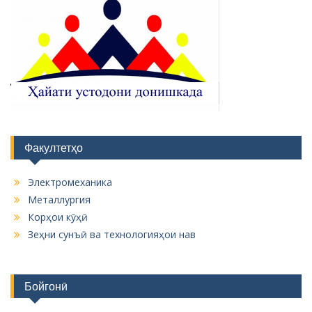
Факултетҳо
Электромеханика
Металлургия
Корҳои кӯҳӣ
Зеҳни сунъӣ ва технологияҳои нав
Бойгонӣ