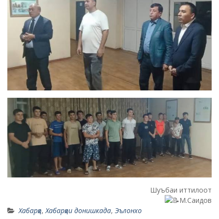
Шуъбаи иттилоот
М.Саидов
Хабарҳо
,
Хабарҳои донишкада
,
Эълонхо