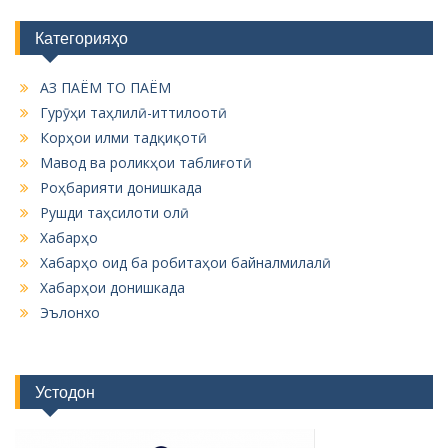
Категорияҳо
АЗ ПАЁМ ТО ПАЁМ
Гурӯҳи таҳлилӣ-иттилоотӣ
Корҳои илми тадқиқотӣ
Мавод ва роликҳои таблиғотӣ
Роҳбарияти донишкада
Рушди таҳсилоти олӣ
Хабарҳо
Хабарҳо оид ба робитаҳои байналмилалӣ
Хабарҳои донишкада
Эълонхо
Устодон