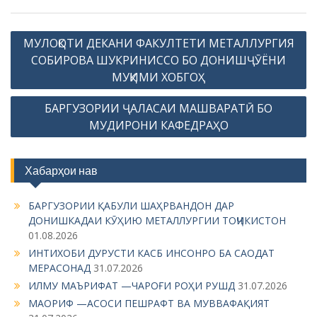
P
МУЛОҚОТИ ДЕКАНИ ФАКУЛТЕТИ МЕТАЛЛУРГИЯ
o
СОБИРОВА ШУКРИНИССО БО ДОНИШҶӮЁНИ
s
МУҚИМИ ХОБГОҲ
t
БАРГУЗОРИИ ҶАЛАСАИ МАШВАРАТӢ БО
n
МУДИРОНИ КАФЕДРАҲО
a
v
Хабарҳои нав
i
g
БАРГУЗОРИИ ҚАБУЛИ ШАҲРВАНДОН ДАР
ДОНИШКАДАИ КӮҲИЮ МЕТАЛЛУРГИИ ТОҶИКИСТОН
a
01.08.2026
t
ИНТИХОБИ ДУРУСТИ КАСБ ИНСОНРО БА САОДАТ
i
МЕРАСОНАД
31.07.2026
ИЛМУ МАЪРИФАТ —ЧАРОҒИ РОҲИ РУШД
31.07.2026
o
МАОРИФ —АСОСИ ПЕШРАФТ ВА МУВВАФАҚИЯТ
n