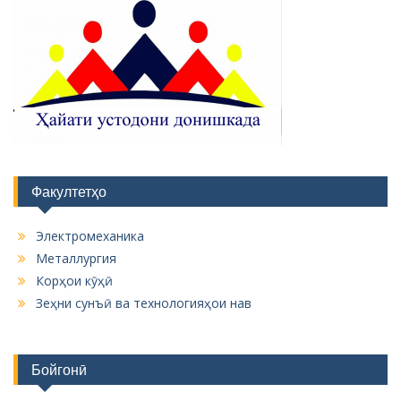
Факултетҳо
Электромеханика
Металлургия
Корҳои кӯҳӣ
Зеҳни сунъӣ ва технологияҳои нав
Бойгонӣ