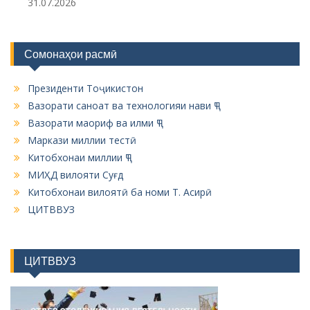
31.07.2026
Сомонаҳои расмӣ
Президенти Тоҷикистон
Вазорати саноат ва технологияи нави ҶТ
Вазорати маориф ва илми ҶТ
Маркази миллии тестӣ
Китобхонаи миллии ҶТ
МИҲД вилояти Суғд
Китобхонаи вилоятӣ ба номи Т. Асирӣ
ЦИТВВУЗ
ЦИТВВУЗ