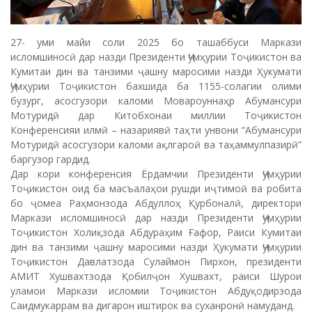
27- уми майи соли 2025 бо ташаббуси Маркази
исломшиносӣ дар назди Президенти Ҷумҳурии Тоҷикистон ва
Кумитаи дин ва танзими ҷашну маросими назди Ҳукумати
Ҷумҳурии Тоҷикистон бахшида ба 1155-солагии олими
бузург, асосгузори каломи Мовароуннаҳр Абумансури
Мотуридӣ дар Китобхонаи миллии Тоҷикистон
Конференсияи илмӣ – назариявӣ таҳти унвони “Абумансури
Мотуридӣ асосгузори каломи ақлгароӣ ва таҳаммулпазирӣ”
баргузор гардид.
Дар кори конференсия Ёрдамчии Президенти Ҷумҳурии
Тоҷикистон оид ба масъалаҳои рушди иҷтимоӣ ва робита
бо ҷомеа Раҳмонзода Абдуллоҳ Қурбоналӣ, директори
Маркази исломшиносӣ дар назди Президенти Ҷумҳурии
Тоҷикистон Холиқзода Абдураҳим Ғафор, Раиси Кумитаи
дин ва танзими ҷашну маросими назди Ҳукумати Ҷумҳурии
Тоҷикистон Давлатзода Сулаймон Пирхон, президенти
АМИТ Хушвахтзода Қобилҷон Хушвахт, раиси Шурои
уламои Маркази исломии Тоҷикистон Абдуқодирзода
Саидмукаррам ва дигарон иштирок ва суханронӣ намуданд.