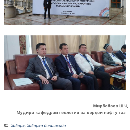
Мирбобоев Ш.Ҷ.
Мудири кафедраи геология ва корҳои нафту газ
Хабарҳо
,
Хабарҳои донишкада