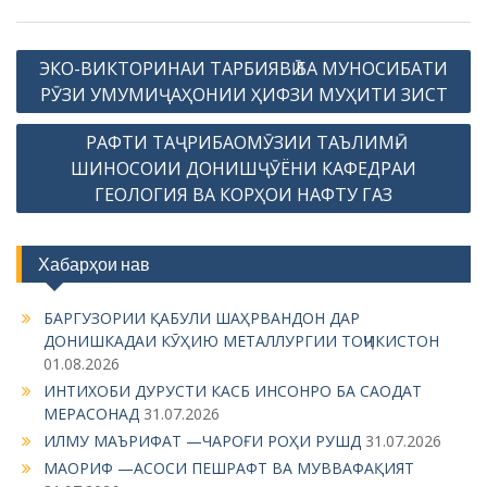
P
ЭКО-ВИКТОРИНАИ ТАРБИЯВӢ БА МУНОСИБАТИ
o
РӮЗИ УМУМИҶАҲОНИИ ҲИФЗИ МУҲИТИ ЗИСТ
s
РАФТИ ТАҶРИБАОМӮЗИИ ТАЪЛИМӢ-
t
ШИНОСОИИ ДОНИШҶӮЁНИ КАФЕДРАИ
n
ГЕОЛОГИЯ ВА КОРҲОИ НАФТУ ГАЗ
a
v
Хабарҳои нав
i
g
БАРГУЗОРИИ ҚАБУЛИ ШАҲРВАНДОН ДАР
ДОНИШКАДАИ КӮҲИЮ МЕТАЛЛУРГИИ ТОҶИКИСТОН
a
01.08.2026
t
ИНТИХОБИ ДУРУСТИ КАСБ ИНСОНРО БА САОДАТ
i
МЕРАСОНАД
31.07.2026
ИЛМУ МАЪРИФАТ —ЧАРОҒИ РОҲИ РУШД
31.07.2026
o
МАОРИФ —АСОСИ ПЕШРАФТ ВА МУВВАФАҚИЯТ
n