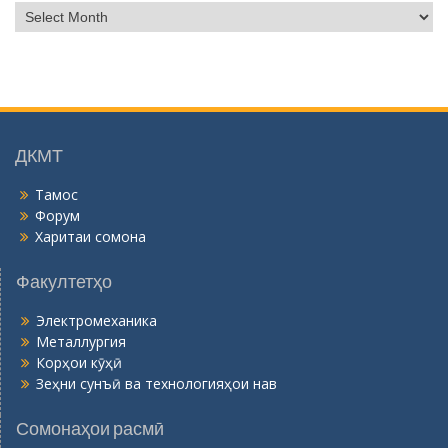
Б
о
й
г
о
н
ӣ
ДКМТ
Тамос
Форум
Харитаи сомона
Факултетҳо
Электромеханика
Металлургия
Корҳои кӯҳӣ
Зеҳни сунъӣ ва технологияҳои нав
Сомонаҳои расмӣ