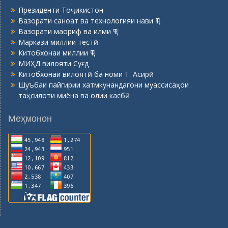
Президенти Тоҷикистон
Вазорати саноат ва технологияи нави ҶТ
Вазорати маориф ва илми ҶТ
Маркази миллии тестӣ
Китобхонаи миллии ҶТ
МИҲД вилояти Суғд
Китобхонаи вилоятӣ ба номи Т. Асирӣ
Шуъбаи пайгирии хатмкунандагони муассисаҳои
таҳсилоти миёна ва олии касбӣ
Меҳмонон