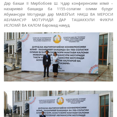
Дар бахши II Мирбобоев Ш. Ҷ. дар конференсияи илмӣ –
назариявӣ бахшида ба 1155-солагии олими бузург
Абумансури Мотуридӣ дар МАВЗӮЪИ: НАҚШ ВА МЕРОСИ
АБУМАНСУР МОТУРИДӢ ДАР ТАШАККУЛИ ФИКРИ
ИСЛОМӢ ВА КАЛОМ баромад намуд.