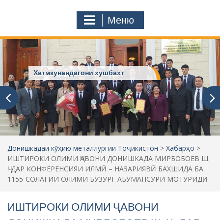
с
o
т
m
Меню
у
ҷ
ӯ
и
:
Хатмкунандагони хушбахт
Донишкадаи кӯҳию металлургии Тоҷикистон
>
Хабарҳо
>
ИШТИРОКИ ОЛИМИ ҶАВОНИ ДОНИШКАДА МИРБОБОЕВ Ш.
Ҷ. ДАР КОНФЕРЕНСИЯИ ИЛМӢ – НАЗАРИЯВӢ БАХШИДА БА
1155-СОЛАГИИ ОЛИМИ БУЗУРГ АБУМАНСУРИ МОТУРИДӢ
ИШТИРОКИ ОЛИМИ ҶАВОНИ