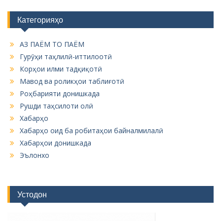
Категорияҳо
АЗ ПАЁМ ТО ПАЁМ
Гурӯҳи таҳлилӣ-иттилоотӣ
Корҳои илми тадқиқотӣ
Мавод ва роликҳои таблиғотӣ
Роҳбарияти донишкада
Рушди таҳсилоти олӣ
Хабарҳо
Хабарҳо оид ба робитаҳои байналмилалӣ
Хабарҳои донишкада
Эълонхо
Устодон