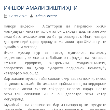
ИФШОИ АМАЛИ ЗИШТИ ҲНИ
17.08.2018
Administrator
Навори видеоии А,Сатторов ва пайравони ҳизби
мамнушудаи наҳзати ислом аз он шаҳодат дод, ки ҳангоми
амал басо амалҳои зиштро ба ҷо овардааст. Инак, нафаре
дар дами пирӣ қарор дораду аз фаъолият дар ҲНИ ангушти
пушаймонӣ мегазад.
Ҷахони муосир пур аз тазод, мушкилот, ихтилофу
зиддиятҳост, ки яке аз сабабьои он афзудан ва густариш
ёфтани терроризм, экстремизм, фундаментализм,
сепаратизм ва дигар зуьуроту падидаьои номатлубу
хатарафзо мебошад.
Дар жаьони муосир тайи сольои охир ьаракатьои иртижоц
ва динию мазьабц бо амальои щайриинсонц ва кирдорьои
разилона авзои сиёсии сайёраро ноором карда, ьаёти
осоиштаи сокинони ин ё он давлатро зери хатар
мегузоранд.
Мухаќќиќон ва коршиносон бар ин назаранд, ки зухуроти
номатлуби бунедгарої (фундаментализм), тундгарої