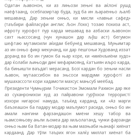
Одатан љавонон, ки аз лињози зењнї ва аќлонї рушд
наёфтаанд, осебпазиртар буда, зуд ба ин љараёнњо љалб
мешаванд. Дар зењни онњо, ки мисли «лавњи сафед»
(таъбири файласуфи англис Љон Локк) тозаю покиза аст,
ифроту хурофот пур карда мешавад ва азбаски љавонон
сахт њассосанд (чун хунашон дар љўш аст) бегумон
шефтаю мутамоили аќидаи бебунёд мешаванд. Муњимтар
аз ин онњо фикр мекунанд, ки дар пешгоњи Худованд иззат
доранд ва бо ин гумон ба њар коре, ки «миёнљиёни худо»
дар ќолаби љињоди динї мефармоянд, ќатъиян иљро карда,
ба бињишти ваъдагї мерасанд. Бозї кардан бо зењни насли
љавон, мутаассибон ва эњсоси мардуми хурофотї аз
мушахассоти кори хадамоти махсус мањсуб меёбад.
Президенти Чумњурии Точикистон Эмомали Рахмон дар яке
аз суханронихои худ аз пайравони гурўххои террористї
изхори нигаронї намуда, таъќид карданд, ки «Аз марги
баъзеашон ба падару модар маълумот расида, онњо бо ин
амали нангини фарзандашон миёни хешу табор ва
њамсояњову ањли љомеа дар хиљолатанд, чунки фарзанди
онњо њам ба Ватан-модар ва њам мазњаби њанафї хиёнат
кардаанд. Дар тўли таърих ягон халќу миллат хиёнат ба