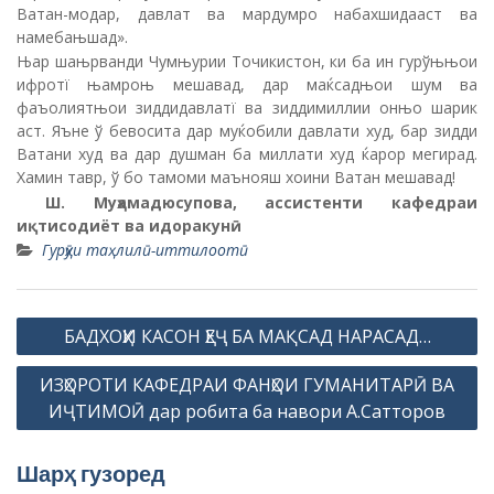
Ватан-модар, давлат ва мардумро набахшидааст ва
намебањшад».
Њар шањрванди Чумњурии Точикистон, ки ба ин гурўњњои
ифротї њамроњ мешавад, дар маќсадњои шум ва
фаъолиятњои зиддидавлатї ва зиддимиллии онњо шарик
аст. Яъне ў бевосита дар муќобили давлати худ, бар зидди
Ватани худ ва дар душман ба миллати худ ќарор мегирад.
Хамин тавр, ў бо тамоми маънояш хоини Ватан мешавад!
Ш. Муҳамадюсупова, а
ссистенти кафедраи
и
қ
тисодиёт ва идоракунӣ
Гурӯҳи таҳлилӣ-иттилоотӣ
P
БАДХОҲИ КАСОН ҲЕҶ БА МАҚСАД НАРАСАД…
o
ИЗҲОРОТИ КАФЕДРАИ ФАНҲОИ ГУМАНИТАРӢ ВА
s
ИҶТИМОӢ дар робита ба навори А.Сатторов
t
n
Шарҳ гузоред
a