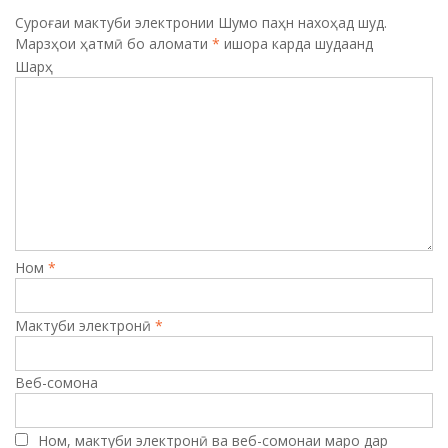
v
Суроғаи мактуби электронии Шумо паҳн нахоҳад шуд.
Марзҳои ҳатмӣ бо аломати
*
ишора карда шудаанд
i
Шарҳ
g
a
t
i
o
n
Ном
*
Мактуби электронӣ
*
Веб-сомона
Ном, мактуби электронӣ ва веб-сомонаи маро дар