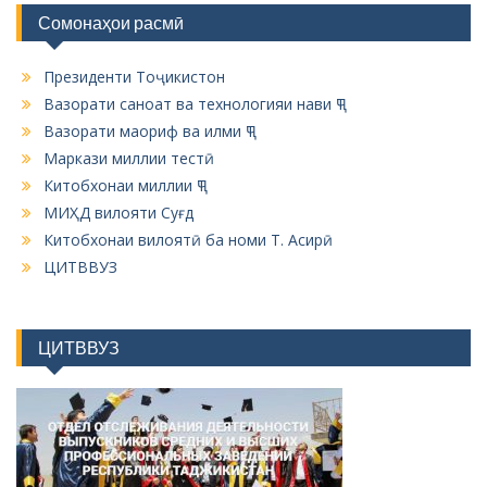
Сомонаҳои расмӣ
Президенти Тоҷикистон
Вазорати саноат ва технологияи нави ҶТ
Вазорати маориф ва илми ҶТ
Маркази миллии тестӣ
Китобхонаи миллии ҶТ
МИҲД вилояти Суғд
Китобхонаи вилоятӣ ба номи Т. Асирӣ
ЦИТВВУЗ
ЦИТВВУЗ