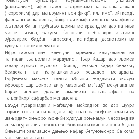
(радикализм), ифротгарої (экстремизм) ва дањшатафканї
(терроризм) дар мањрумиятњои фикрї, иљтимої, иќтисодї,
фарњангї реша дошта, ќишрњои камфаъол ва камзарфияти
иљтимої ба ин гурўњњо шомил мегарданд ва дар натиља
миёни љомеа, бахусус ќишрњои осебпазири иљтимої
зўроварию бадбинї (агрессия), истибдод (деспотизм) ва
хушунат тавлид мекунанд.
Ифротгароии динї мањсули фарњанги намукаммал ва
натиљаи љањолати мардумист. Њар ќадар дар љомеа
љахлу зулмот мусаллат бошад, њамон ќадар беназмї,
беадолатї ва ќануншиканињо решадор мегарданд.
Гурўњњои махсусе тањти кўшиши њадамоти љосусї
афродро дар доираи дину мазоњиб маѓзшўї мекунанд ва
барои анљом додани амалиёти дањшатафканї ва
тањрибкорї сафарбар менамоянд.
Баъди гузаронидани маѓзшўии маќсаднок ва дар шуури
торики онњо љой кардани афсонањои бофтаи «љињоду
шањодат» онњоро љониби худкушї роњнамун месозанд ва
ин манќурдњои аќлбохта бо боварию итминони роњёбї дар
бињишти хаёлиашон дањњо нафар бегуноњонро ба коми
марг мефиристанд.