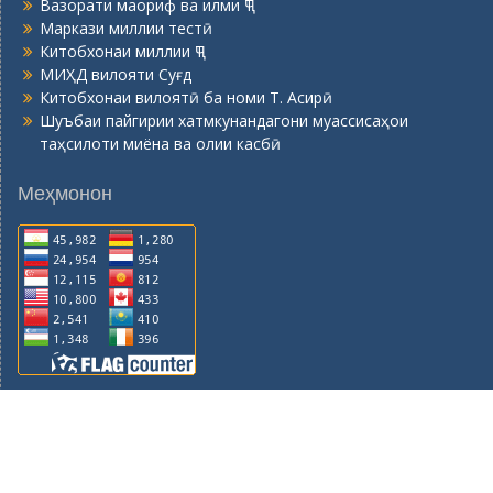
Вазорати маориф ва илми ҶТ
Маркази миллии тестӣ
Китобхонаи миллии ҶТ
МИҲД вилояти Суғд
Китобхонаи вилоятӣ ба номи Т. Асирӣ
Шуъбаи пайгирии хатмкунандагони муассисаҳои
таҳсилоти миёна ва олии касбӣ
Меҳмонон
© 2015-2026, Горно - металлургический институт