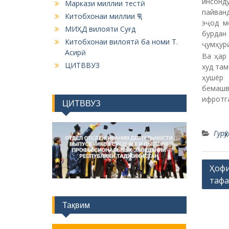
инсонд
Маркази миллии тестӣ
пайван
Китобхонаи миллии ҶТ
эҷод м
МИҲД вилояти Суғд
бурдан
Китобхонаи вилоятӣ ба номи Т.
ҷумҳурӣ
Асирӣ
Ва ҳар
ЦИТВВУЗ
худ там
ҳушёр 
бемашв
ифротга
ЦИТВВУЗ
Гур
P
Ҳофи
тафа
o
s
Тақвим
t
n