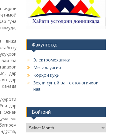
а иҷрои
иҷтимоӣ
ҳар гуна
намуда,
а вижа
Факултетҳо
алаботу
уқуқҳои
Электромеханика
 вай ба
тақаҳои
Металлургия
ия, дар
Корҳои кӯҳӣ
кҳо дар
Зеҳни сунъӣ ва технологияҳои
 Канада
нав
уҳуроти
ёни дар
Бойгонӣ
и Осиёи
думи мо
бигирем
Б
андӯстӣ,
о