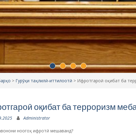
барҳо
>
Гурӯҳи таҳлилӣ-иттилоотӣ
>
Ифротгароӣ оқибат ба тер
отгароӣ оқибат ба терроризм меб
9.2025
Administrator
авонони ноогоҳ ифротӣ мешаванд?