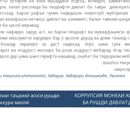
ӯстӣ эҳтиром ба хоки муқаддаси зодгоҳ, волидон, ҳамватано
дон, халал расонида ба пешрафти давлат ба таври демократ
есозад. Барои рафъи чунин падидаҳои номатлуб муборизаи
 аз вазифаҳои натанҳо давлат ва ҳокимият, балки тамоми шаҳр
 ба ҳисоб меравад.
 як нафарро зарур аст, ки барои пешрафт ва муваффақияти ф
оми маълумоти заруриро бар ӯ арзонӣ дорад ва доим таъкид с
бошаду зиракиро аз даст надиҳад. Зеро ҳама гуна ам
арат ва нодуруст инсонро ба роҳи нодуруст мебарад. Агар пе
роӣ дар ҳама шакл гирифта нашавад, оқибат ба терроризм меб
Шаҳбоз Наср
омӯзго
ӯҳи таҳлилӣ-иттилоотӣ
,
Хабарҳо
,
Хабарҳои донишкада
,
Эълонхо
заи таърихӣ асоси рушди
КОРРУПСИЯ МОНЕАИ А
ккури миллӣ
БА РУШДИ ДАВЛАТ