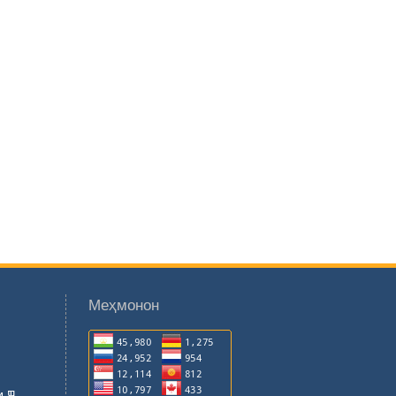
Меҳмонон
 ҶТ