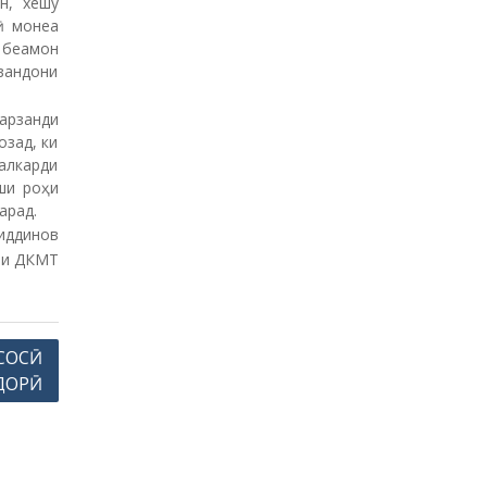
н, хешу
й
ӣ монеа
г
 беамон
о
вандони
н
ӣ
арзанди
озад, ки
алкарди
ши роҳи
арад.
иддинов
ри ДКМТ
СОСӢ
ДОРӢ