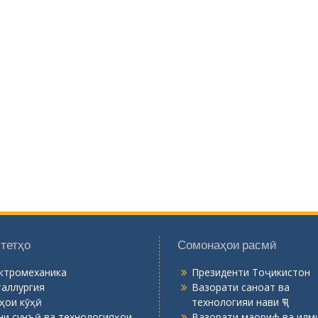
тетҳо
Сомонаҳои расмӣ
ктромеханика
Президенти Тоҷикистон
аллургия
Вазорати саноат ва
ҳои кӯҳӣ
технологияи нави ҶТ
ни сунъӣ ва технологияҳои
Вазорати маориф ва илми