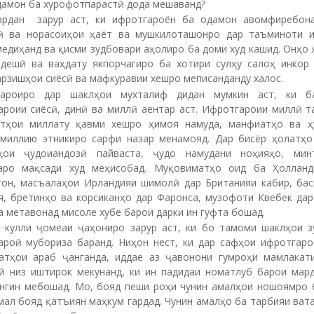
дамон ба хурофотпарастӣ дода мешаванд?
ардан зарур аст, ки ифротгароён ба одамон авомфиребон
ӣ ва норасоиҳои ҳаёт ва мушкилоташонро дар таъминоти 
едиҳанд ва қисми зудбовари аҳолиро ба доми худ кашид. Онҳо 
ндешӣ ва ваҳдату якпорчагиро ба хотири сулҳу салоҳ инкор 
рзишҳои сиёсӣ ва мафкуравии хешро меписанданду халос.
гароиро дар шаклҳои мухталиф дидан мумкин аст, ки б
ароии сиёсӣ, динӣ ва миллӣ аёнтар аст. Ифротгароии миллӣ т
тҳои миллату қавми хешро ҳимоя намуда, манфиатҳо ва ҳ
 миллию этникиро сарфи назар менамояд. Дар бисёр ҳолатҳо
ҳои ҷудоиандозӣ пайваста, ҷудо намудани ноҳияҳо, мин
аро мақсади худ меҳисобад. Муқовиматҳо оид ба Ҳолланд
тон, масъалаҳои Ирландияи шимолӣ дар Британияи кабир, бас
я, бретинҳо ва корсиканҳо дар Фаронса, музофоти Квебек дар
а метавонад мисоле хубе барои дарки ин гуфта бошад.
 кулли ҷомеаи ҷаҳониро зарур аст, ки бо тамоми шаклҳои з
ароӣ мубориза баранд. Ниҳон нест, ки дар сафҳои ифротгаро
атҳои араб ҷанганда, иддае аз ҷавонони гумроҳи мамлакат
ӣ низ иштирок мекунанд, ки ин падидаи номатлуб барои мар
ангин мебошад. Мо, бояд пеши роҳи чунин амалҳои ношоямро 
мал бояд қатъиян маҳкум гардад. Чунин амалҳо ба тарбияи ват