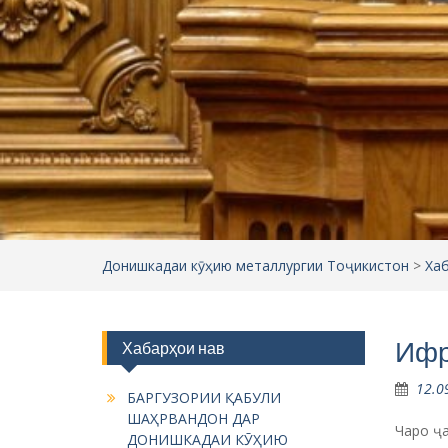
Донишкадаи кӯҳию металлургии Тоҷикистон
>
Ха
Ифр
Хабарҳои нав
12.0
БАРГУЗОРИИ ҚАБУЛИ
ШАҲРВАНДОН ДАР
Чаро ҷ
ДОНИШКАДАИ КӮҲИЮ