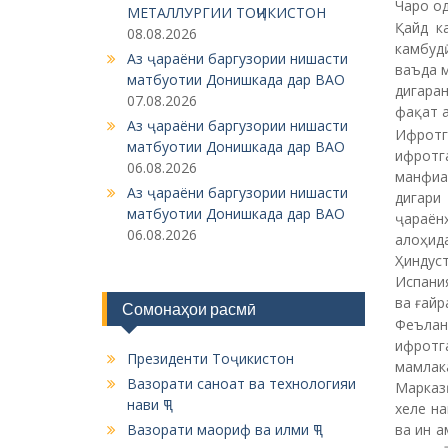
Чаро о
МЕТАЛЛУРГИИ ТОҶИКИСТОН
Қайд к
08.08.2026
камбуд
Аз ҷараёни баргузории нишасти
ваъда м
матбуотии Донишкада дар ВАО
дигара
07.08.2026
фақат а
Аз ҷараёни баргузории нишасти
Ифрот
матбуотии Донишкада дар ВАО
ифротг
06.08.2026
манфиа
Аз ҷараёни баргузории нишасти
дигари
матбуотии Донишкада дар ВАО
ҷараён
06.08.2026
алоҳид
Ҳиндус
Испани
ва ғайр
Сомонаҳои расмӣ
Феълан
ифротг
Президенти Тоҷикистон
мамлак
Вазорати саноат ва технологияи
Марказ
нави ҶТ
хеле н
Вазорати маориф ва илми ҶТ
ва ин а