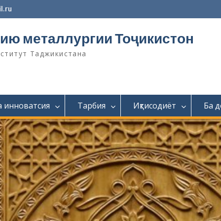
l.ru
ию металлургии Тоҷикистон
нститут Таджикистана
а инноватсия
Тарбия
Иқтисодиёт
Ба 