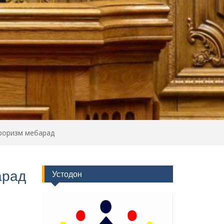
роризм мебарад
арад
Устодон