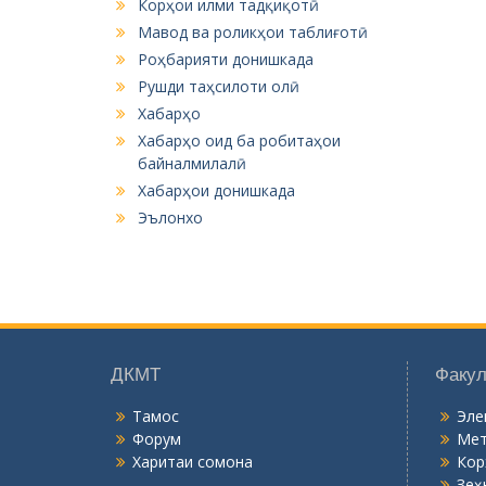
Корҳои илми тадқиқотӣ
Мавод ва роликҳои таблиғотӣ
Роҳбарияти донишкада
Рушди таҳсилоти олӣ
Хабарҳо
Хабарҳо оид ба робитаҳои
байналмилалӣ
Хабарҳои донишкада
Эълонхо
ДКМТ
Факул
Тамос
Эле
Форум
Мет
Харитаи сомона
Кор
Зеҳ