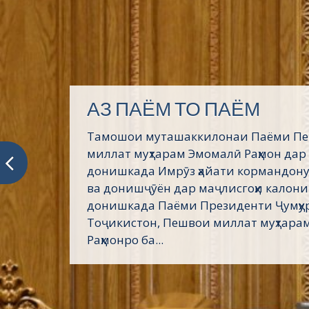
АЗ ПАЁМ ТО ПАЁМ
Тамошои муташаккилонаи Паёми П
миллат муҳтарам Эмомалӣ Раҳмон дар
донишкада Имрӯз ҳайати кормандону
ва донишҷӯён дар маҷлисгоҳи калони
донишкада Паёми Президенти Ҷумҳу
Тоҷикистон, Пешвои миллат муҳтара
Раҳмонро ба...