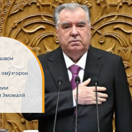
ешвои
 омӯзгорон
рии
м Эмомалӣ