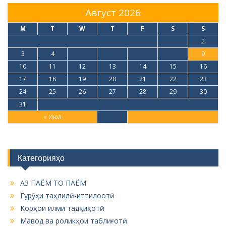
Август 2026
M
T
W
T
F
S
S
1
2
3
4
5
6
7
8
9
10
11
12
13
14
15
16
17
18
19
20
21
22
23
24
25
26
27
28
29
30
31
« Июл
Категорияҳо
АЗ ПАЁМ ТО ПАЁМ
Гурӯҳи таҳлилӣ-иттилоотӣ
Корҳои илми тадқиқотӣ
Мавод ва роликҳои таблиғотӣ