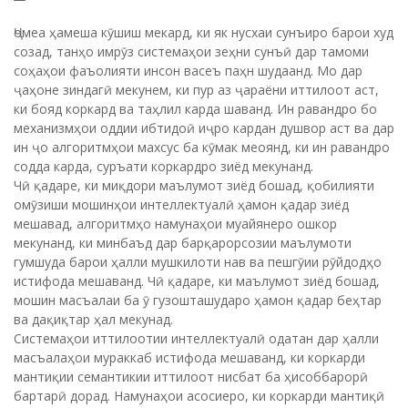
Ҷомеа ҳамеша кӯшиш мекард, ки як нусхаи сунъиро барои худ
созад, танҳо имрӯз системаҳои зеҳни сунъӣ дар тамоми
соҳаҳои фаъолияти инсон васеъ паҳн шудаанд. Мо дар
ҷаҳоне зиндагӣ мекунем, ки пур аз ҷараёни иттилоот аст,
ки бояд коркард ва таҳлил карда шаванд. Ин равандро бо
механизмҳои оддии ибтидоӣ иҷро кардан душвор аст ва дар
ин ҷо алгоритмҳои махсус ба кӯмак меоянд, ки ин равандро
содда карда, суръати коркардро зиёд мекунанд.
Чӣ қадаре, ки миқдори маълумот зиёд бошад, қобилияти
омӯзиши мошинҳои интеллектуалӣ ҳамон қадар зиёд
мешавад, алгоритмҳо намунаҳои муайянеро ошкор
мекунанд, ки минбаъд дар барқарорсозии маълумоти
гумшуда барои ҳалли мушкилоти нав ва пешгӯии рӯйдодҳо
истифода мешаванд. Чӣ қадаре, ки маълумот зиёд бошад,
мошин масъалаи ба ӯ гузошташударо ҳамон қадар беҳтар
ва дақиқтар ҳал мекунад.
Системаҳои иттилоотии интеллектуалӣ одатан дар ҳалли
масъалаҳои мураккаб истифода мешаванд, ки коркарди
мантиқии семантикии иттилоот нисбат ба ҳисоббарорӣ
бартарӣ дорад. Намунаҳои асосиеро, ки коркарди мантиқӣ