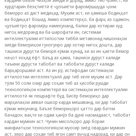
кардани баъзе чизҳои зиндагӣ дорад, аммо тиб ҷойест, ки
хурдтарин беэҳтиётӣ ё ҷузъиёти фаромӯшшуда ҷони
беморро аз даст медиҳад. Муҳим аст, ки ҳамеша бодиққат
ва бодиққат бошад. Аммо компютерҳо, ба фарқ аз одамон,
ҷузъиётро фаромӯш намекунанд, балки дар хотираи худ
нигоҳ медоранд ва ба шарофати ин, системаи
интеллектуалии иттилоотии тиббӣ метавонад нишонаҳои
зиёди бемориҳои гуногунро дар хотир нигоҳ дошта, дар
ташхиси дурусти беморӣ кӯмак кунад, ки аз ин ҳаёти бемор
наҷот хоҳад ёфт. Баъд аз ҳама, ташхиси дуруст калиди
таъини дурусти табобат ва табобати дуруст калиди
барқароршавӣ аст. Аз ин рӯ, истифодаи системаҳои
иттилоотии интеллектуалӣ дар тиб хеле муҳим аст. Дар
тӯли 50 соли охир дар соҳаи тиб аз ҳисоби рушди
технологияҳои компютерӣ ва системаҳои интеллектуалии
иттилоотӣ як пешрафте буд. Бисёр бемориҳо дар
марҳилаҳои аввал ошкор карда мешаванд, ки дар табобат
кӯмак мекунанд. Баъзе бемориҳоро ҳатто дар батни
бачадон, вақте ки одам ҳанӯз ба дунё наомадааст, табобат
кардан мумкин аст. Чунин мисолҳоро дар бораи
манфиатҳои технологияҳои муосир зиёд овардан мумкин
аст, зеро дар соҳаи тиб ягон самт вуҷуд надорад, ки дар он