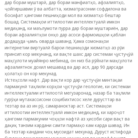
дар бораи муштарӣ, дар бораи манфиатҳо, афзалиятҳо,
ҷойгиршавии ӯ ва албатта, хизматрасонии софдилона ва
босифат ҳангоми пешниҳоди мол ва хизматҳо бештар
бошад. Системаҳои иттилоотии интеллектуалӣ имкон
медиҳанд, ки маълумоти пурра дар бораи муштариён, дар
бораи афзалиятҳои онҳо дар асоси фармоишҳои қаблан
додашуда ҷамъ оварда шаванд. Ҳама сомонаҳои
интернетии виртуалӣ барои пешниҳоди хизматҳо аз рӯи
принсип кор мекунанд, ки вақте шахс дар системаи ҷустуҷӯӣ
маҳсулоти муайянро мебинад, он низ ба рӯйхати маҳсулоти
афзалиятнок дохил мешавад ва дар асл, дар 90 дарсади
ҳолатҳо он кор мекунад.
Истеҳсоли нафт. Дар вақти кор дар ҷустуҷӯи минтақаи
пармакунӣ таҳлили корҳои ҷустуҷӯи геологие, ки системаи
интеллектуалии иттилоотӣ мегузаронад, назар ба таҳлили
гурӯҳи мутахассисони соҳибихтисос хеле дурусттар ва
тезтар ва аз ин рӯ, самараноктар аст. Системаҳои
иттилоотии интеллектуалӣ имкон медиҳанд, ки хароҷот
ҳангоми пармакунии чоҳҳои нафтӣ аз ҳисоби сари вақт ва
дақиқ танзим кардани самти пармаҳо кам карда шавад. Ин
ба тезтар кандани чоҳ мусоидат мекунад. Дуруст истифода