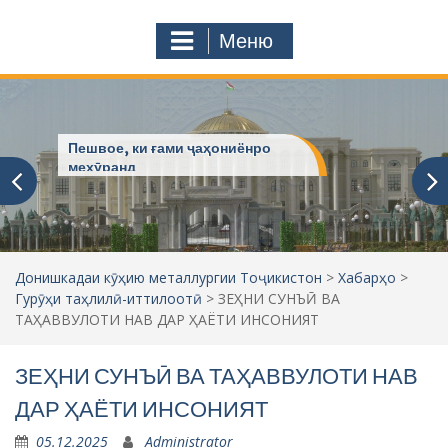
с
o
т
m
Меню
у
ҷ
ӯ
и
:
Пешвое, ки ғами ҷаҳониёнро
мехӯранд
Донишкадаи кӯҳию металлургии Тоҷикистон
>
Хабарҳо
>
Гурӯҳи таҳлилӣ-иттилоотӣ
>
ЗЕҲНИ СУНЪӢ ВА
ТАҲАВВУЛОТИ НАВ ДАР ҲАЁТИ ИНСОНИЯТ
ЗЕҲНИ СУНЪӢ ВА ТАҲАВВУЛОТИ НАВ
ДАР ҲАЁТИ ИНСОНИЯТ
05.12.2025
Administrator