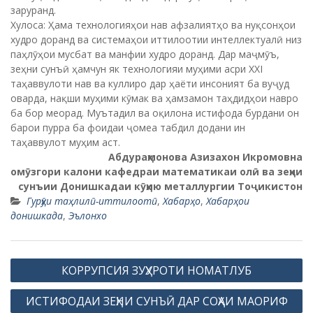
заруранд.
Хулоса: Ҳама технологияҳои нав афзалиятҳо ва нуқсонҳои
худро доранд ва системаҳои иттилоотии интеллектуалӣ низ
паҳлӯҳои мусбат ва манфии худро доранд. Дар маҷмӯъ,
зеҳни сунъӣ ҳамчун як технологияи муҳими асри XXI
таҳаввулоти нав ва куллиро дар ҳаёти инсоният ба вуҷуд
оварда, нақши муҳими кӯмак ва ҳамзамон таҳдидҳои навро
ба бор меорад. Муътадил ва оқилона истифода бурдани он
барои пурра ба фоидаи ҷомеа табдил додани ин
таҳаввулот муҳим аст.
Абдураҳмонова Азизахон Икромовна
омӯзгори калони кафедраи математикаи олӣ ва зеҳни
сунъии Донишкадаи кӯҳию металлургии Тоҷикистон
Гурӯҳи таҳлилӣ-иттилоотӣ
,
Хабарҳо
,
Хабарҳои
донишкада
,
Эълонхо
P
КОРРУПСИЯ ЗУҲУРОТИ НОМАТЛУБ
o
ИСТИФОДАИ ЗЕҲНИ СУНЪӢ ДАР СОҲАИ МАОРИФ
s