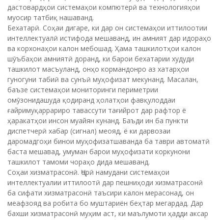
дастовардҳои системаҳои компютерӣ ва технологияҳои
муосир татбиқ нашаванд.
Бехатарӣ. Соҳаи дигаре, ки дар он системаҳои иттилоотии
интеллектуалӣ истифода мешаванд, ин амният дар идораҳо
ва корхонаҳои калон мебошад. Ҳама ташкилотҳои калон
шӯъбаҳои амниятӣ доранд, ки барои бехатарии худуди
ташкилот масъуланд, онҳо кормандонро аз хатарҳои
гуногуни табиӣ ва сунъӣ муҳофизат мекунанд. Масалан,
баъзе системаҳои мониторинги периметрии
омӯзонидашуда қодиранд ҳолатҳои фавқулоддаи
ғайримуқаррариро тавассути тағийрот дар рафтор ё
ҳаракатҳои инсон муайян кунанд. Баъди ин ба пункти
диспетчерӣ хабар (сигнал) меояд, ё ки дарвозаи
даромадгоҳи бинои муҳофизатшаванда ба таври автоматӣ
баста мешавад, умуман барои муҳофизати коркунони
ташкилот тамоми чораҳо дида мешаванд.
Соҳаи хизматрасонӣ. Ҷорӣ намудани системаҳои
интеллектуалии иттилоотӣ дар пешниҳоди хизматрасонӣ
ба сифати хизматрасонӣ таъсири калон мерасонад, он
меафзояд ва робита бо муштариён беҳтар мегардад. Дар
бахши хизматрасонӣ муҳим аст, ки маълумоти ҳадди аксар