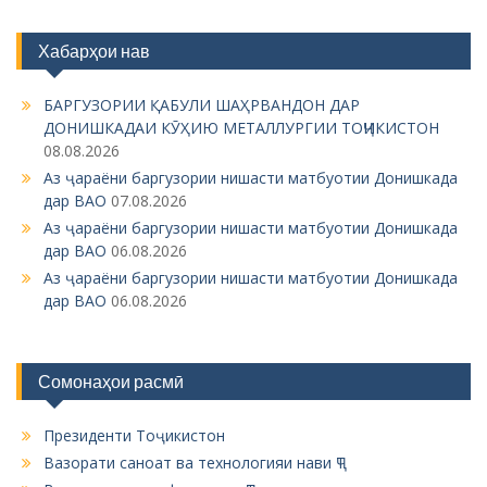
t
n
Хабарҳои нав
a
БАРГУЗОРИИ ҚАБУЛИ ШАҲРВАНДОН ДАР
v
ДОНИШКАДАИ КӮҲИЮ МЕТАЛЛУРГИИ ТОҶИКИСТОН
i
08.08.2026
g
Аз ҷараёни баргузории нишасти матбуотии Донишкада
дар ВАО
07.08.2026
a
Аз ҷараёни баргузории нишасти матбуотии Донишкада
t
дар ВАО
06.08.2026
i
Аз ҷараёни баргузории нишасти матбуотии Донишкада
дар ВАО
06.08.2026
o
n
Сомонаҳои расмӣ
Президенти Тоҷикистон
Вазорати саноат ва технологияи нави ҶТ