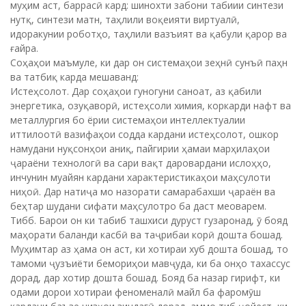
муҳим аст, баррасӣ кард: шинохти забони табиии синтези
нутқ, синтези матн, таҳлили воқеияти виртуалӣ,
идоракунии роботҳо, таҳлили вазъият ва қабули қарор ва
ғайра.
Соҳаҳои маъмуле, ки дар он системаҳои зеҳнӣ сунъӣ паҳн
ва татбиқ карда мешаванд:
Истеҳсолот. Дар соҳаҳои гуногуни саноат, аз қабили
энергетика, озуқаворӣ, истеҳсоли химия, коркарди нафт ва
металлургия бо ёрии системаҳои интеллектуалии
иттилоотӣ вазифаҳои содда кардани истеҳсолот, ошкор
намудани нуқсонҳои аниқ, пайгирии ҳамаи марҳилаҳои
ҷараёни технологӣ ва сари вақт даровардани ислоҳҳо,
инчунин муайян кардани характеристикаҳои маҳсулоти
ниҳоӣ. Дар натиҷа мо назорати самарабахши ҷараён ва
беҳтар шудани сифати маҳсулотро ба даст меоварем.
Тибб. Барои он ки табиб ташхиси дуруст гузаронад, ӯ бояд
маҳорати баланди касбӣ ва таҷрибаи корӣ дошта бошад.
Муҳимтар аз ҳама он аст, ки хотираи хуб дошта бошад, то
тамоми ҷузъиёти бемориҳои мавҷуда, ки ба онҳо тахассус
дорад, дар хотир дошта бошад. Бояд ба назар гирифт, ки
одами дорои хотираи феноменалӣ майл ба фаромӯш