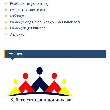
Роҳбарияти донишкада
Рушди таҳсилоти олӣ
Хабарҳо
Хабарҳо оид ба робитаҳои байналмилалӣ
Хабарҳои донишкада
Эълонхо
Устодон