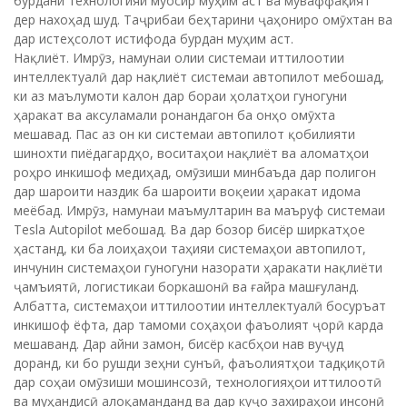
бурдани технологияи муосир муҳим аст ва муваффақият
дер нахоҳад шуд. Таҷрибаи беҳтарини ҷаҳониро омӯхтан ва
дар истеҳсолот истифода бурдан муҳим аст.
Нақлиёт. Имрӯз, намунаи олии системаи иттилоотии
интеллектуалӣ дар нақлиёт системаи автопилот мебошад,
ки аз маълумоти калон дар бораи ҳолатҳои гуногуни
ҳаракат ва аксуламали ронандагон ба онҳо омӯхта
мешавад. Пас аз он ки системаи автопилот қобилияти
шинохти пиёдагардҳо, воситаҳои нақлиёт ва аломатҳои
роҳро инкишоф медиҳад, омӯзиши минбаъда дар полигон
дар шароити наздик ба шароити воқеии ҳаракат идома
меёбад. Имрӯз, намунаи маъмултарин ва маъруф системаи
Tesla Autopilot мебошад. Ва дар бозор бисёр ширкатҳое
ҳастанд, ки ба лоиҳаҳои таҳияи системаҳои автопилот,
инчунин системаҳои гуногуни назорати ҳаракати нақлиёти
ҷамъиятӣ, логистикаи боркашонӣ ва ғайра машғуланд.
Албатта, системаҳои иттилоотии интеллектуалӣ босуръат
инкишоф ёфта, дар тамоми соҳаҳои фаъолият ҷорӣ карда
мешаванд. Дар айни замон, бисёр касбҳои нав вуҷуд
доранд, ки бо рушди зеҳни сунъӣ, фаъолиятҳои тадқиқотӣ
дар соҳаи омӯзиши мошинсозӣ, технологияҳои иттилоотӣ
ва муҳандисӣ алоқаманданд ва дар куҷо захираҳои инсонӣ