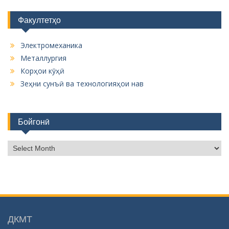
Факултетҳо
Электромеханика
Металлургия
Корҳои кӯҳӣ
Зеҳни сунъӣ ва технологияҳои нав
Бойгонӣ
Б
о
й
г
о
н
ӣ
ДКМТ