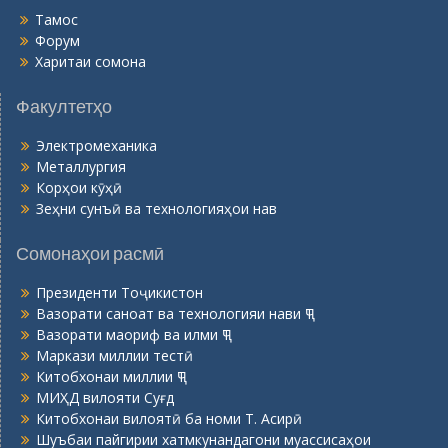
Тамос
Форум
Харитаи сомона
Факултетҳо
Электромеханика
Металлургия
Корҳои кӯҳӣ
Зеҳни сунъӣ ва технологияҳои нав
Сомонаҳои расмӣ
Президенти Тоҷикистон
Вазорати саноат ва технологияи нави ҶТ
Вазорати маориф ва илми ҶТ
Маркази миллии тестӣ
Китобхонаи миллии ҶТ
МИҲД вилояти Суғд
Китобхонаи вилоятӣ ба номи Т. Асирӣ
Шуъбаи пайгирии хатмкунандагони муассисаҳои