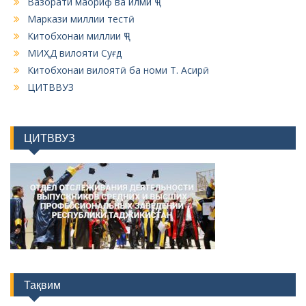
Вазорати маориф ва илми ҶТ
Маркази миллии тестӣ
Китобхонаи миллии ҶТ
МИҲД вилояти Суғд
Китобхонаи вилоятӣ ба номи Т. Асирӣ
ЦИТВВУЗ
ЦИТВВУЗ
Тақвим