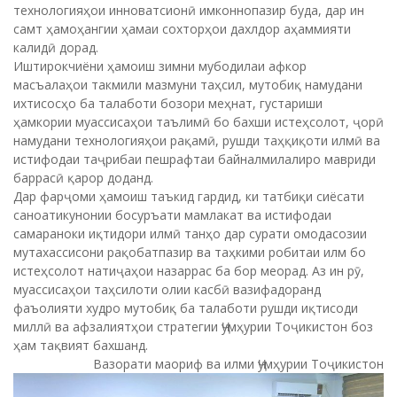
технологияҳои инноватсионӣ имконнопазир буда, дар ин
самт ҳамоҳангии ҳамаи сохторҳои дахлдор аҳаммияти
калидӣ дорад.
Иштирокчиёни ҳамоиш зимни мубодилаи афкор
масъалаҳои такмили мазмуни таҳсил, мутобиқ намудани
ихтисосҳо ба талаботи бозори меҳнат, густариши
ҳамкории муассисаҳои таълимӣ бо бахши истеҳсолот, ҷорӣ
намудани технологияҳои рақамӣ, рушди таҳқиқоти илмӣ ва
истифодаи таҷрибаи пешрафтаи байналмилалиро мавриди
баррасӣ қарор доданд.
Дар фарҷоми ҳамоиш таъкид гардид, ки татбиқи сиёсати
саноатикунонии босуръати мамлакат ва истифодаи
самараноки иқтидори илмӣ танҳо дар сурати омодасозии
мутахассисони рақобатпазир ва таҳкими робитаи илм бо
истеҳсолот натиҷаҳои назаррас ба бор меорад. Аз ин рӯ,
муассисаҳои таҳсилоти олии касбӣ вазифадоранд
фаъолияти худро мутобиқ ба талаботи рушди иқтисоди
миллӣ ва афзалиятҳои стратегии Ҷумҳурии Тоҷикистон боз
ҳам тақвият бахшанд.
Вазорати маориф ва илми Ҷумҳурии Тоҷикистон