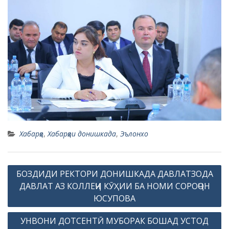
Хабарҳо
,
Хабарҳои донишкада
,
Эълонхо
P
БОЗДИДИ РЕКТОРИ ДОНИШКАДА ДАВЛАТЗОДА
o
ДАВЛАТ АЗ КОЛЛЕҶИ КӮҲИИ БА НОМИ СОРОҶОН
s
ЮСУПОВА
t
УНВОНИ ДОТСЕНТӢ МУБОРАК БОШАД УСТОД
n