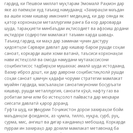
гардид, ки Пешвои миллат муҳтарам Эмомалӣ Раҳмон дар
яке аз паёмҳои худ таъкид намудаанд: «Захираҳои маъдан
ва ашёи хоми кишвар имконият медиҳанд, ки дар оянда як
қатор корхонаҳои металлургияи ранга ба кор дароварда
шуда, тараққиёти минбаъдаи иқтисодиёт ва афзоиш додани
иқтидори содиротии мамлакат таъмин карда шавад».
Таъкид гардид, ки маҳз дар заминаи чунин дастуру
ҳидоятҳои Сарвари давлат дар кишвар барои рушди соҳаи
саноат, коркарди ашёи хоми ватанӣ, таъсиси корхонаҳои
нави истеҳсолӣ ва омода намудани мутахассисони
соҳибихтисос тадбирҳои мушаххас амалӣ шуда истодаанд.
Вазир иброз дошт, ки дар даврони соҳибистиқлолӣ рушди
соҳаи саноат ҳамчун ҳадафи чоруми стратегии мамлакат
муайян гардида, масъалаҳои саноатикунонии босуръати
кишвар, рушди металлургия, саноати кӯҳӣ, нафту газ ва
робитаи зичи илм бо истеҳсолот пайваста дар меҳвари
сиёсати давлатӣ қарор доранд.
Гуфта шуд, ки Ҷумҳурии Тоҷикистон дорои захираҳои бойи
маъданҳои фоиданок, аз ҷумла, тилло, нуқра, сурб, руҳ,
сурма, мис, ангишт ва дигар канданиҳо мебошад. Коркарди
пурраи ин захираҳо дар дохили мамлакат метавонад ба