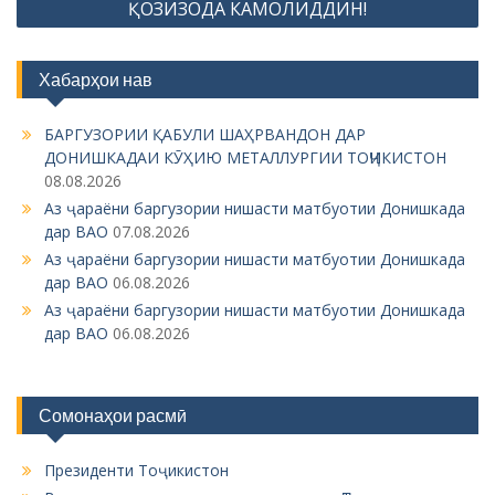
ҚОЗИЗОДА КАМОЛИДДИН!
a
v
Хабарҳои нав
i
g
БАРГУЗОРИИ ҚАБУЛИ ШАҲРВАНДОН ДАР
ДОНИШКАДАИ КӮҲИЮ МЕТАЛЛУРГИИ ТОҶИКИСТОН
a
08.08.2026
t
Аз ҷараёни баргузории нишасти матбуотии Донишкада
i
дар ВАО
07.08.2026
Аз ҷараёни баргузории нишасти матбуотии Донишкада
o
дар ВАО
06.08.2026
n
Аз ҷараёни баргузории нишасти матбуотии Донишкада
дар ВАО
06.08.2026
Сомонаҳои расмӣ
Президенти Тоҷикистон