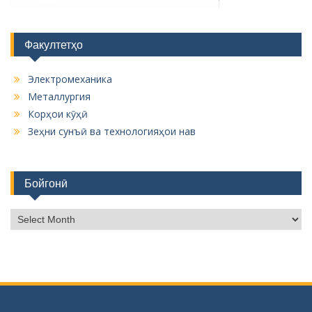
Факултетҳо
Электромеханика
Металлургия
Корҳои кӯҳӣ
Зеҳни сунъӣ ва технологияҳои нав
Бойгонӣ
Б
о
й
г
о
н
ӣ