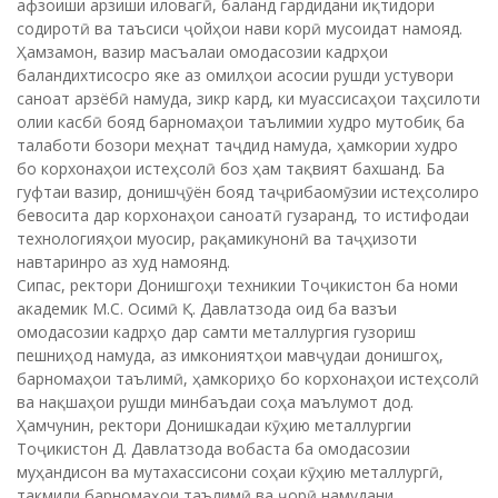
афзоиши арзиши иловагӣ, баланд гардидани иқтидори
содиротӣ ва таъсиси ҷойҳои нави корӣ мусоидат намояд.
Ҳамзамон, вазир масъалаи омодасозии кадрҳои
баландихтисосро яке аз омилҳои асосии рушди устувори
саноат арзёбӣ намуда, зикр кард, ки муассисаҳои таҳсилоти
олии касбӣ бояд барномаҳои таълимии худро мутобиқ ба
талаботи бозори меҳнат таҷдид намуда, ҳамкории худро
бо корхонаҳои истеҳсолӣ боз ҳам тақвият бахшанд. Ба
гуфтаи вазир, донишҷӯён бояд таҷрибаомӯзии истеҳсолиро
бевосита дар корхонаҳои саноатӣ гузаранд, то истифодаи
технологияҳои муосир, рақамикунонӣ ва таҷҳизоти
навтаринро аз худ намоянд.
Сипас, ректори Донишгоҳи техникии Тоҷикистон ба номи
академик М.С. Осимӣ Қ. Давлатзода оид ба вазъи
омодасозии кадрҳо дар самти металлургия гузориш
пешниҳод намуда, аз имкониятҳои мавҷудаи донишгоҳ,
барномаҳои таълимӣ, ҳамкориҳо бо корхонаҳои истеҳсолӣ
ва нақшаҳои рушди минбаъдаи соҳа маълумот дод.
Ҳамчунин, ректори Донишкадаи кӯҳию металлургии
Тоҷикистон Д. Давлатзода вобаста ба омодасозии
муҳандисон ва мутахассисони соҳаи кӯҳию металлургӣ,
такмили барномаҳои таълимӣ ва ҷорӣ намудани