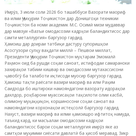
Имрӯз, 3 июли соли 2026 бо ташаббуси Вазорати маориф
ва илми Ҷумҳурии Тоҷикистон дар Донишгоҳи техникии
Тоҷикистон ба номи академик М.С. Осимӣ мизи мудаввар
дар мавзуи «Вазъи омодасозии кадрҳои баландихтисос дар
самти металлургия» баргузор гардид.
Ҳамоиш дар доираи татбиқи дастуру супоришҳои
Асосгузори сулҳу ваҳдати миллӣ – Пешвои миллат,
Президенти Ҷумҳурии Тоҷикистон муҳтарам Эмомалӣ
Раҳмон оид ба рушди соҳаи саноат, истифодаи самараноки
захираҳои табиии кишвар ва омодасозии мутахассисони
ҷавобгӯ ба талаботи иқтисоди муосир баргузор гардид.
Ҳамоиш таҳти раёсати вазири маориф ва илм Раҳим
Саидзода бо иштироки намояндагони вазорату идораҳои
дахлдор, роҳбарони муассисаҳои таҳсилоти олии касбӣ,
олимону муҳаққиқон, коршиносони соҳаи саноат ва
намояндагони корхонаҳои истеҳсолӣ баргузор гардид.
Нахуст, вазири маориф ва илми ҳамоишро ифтитоҳ намуда,
таъкид кард, ки масъалаи омодасозии кадрҳои
баландихтисос барои соҳаи металлургия имрӯз яке аз
самтҳои муҳимми сиёсати давлатӣ ба ҳисоб меравад. Зикр