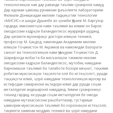
технологияҳои нав дар раванди таълим суханронӣ намуд.
Дар идомаи ҳамоиш рӯнамоии фаъолияти лабораторияи
Филиали Донишкадаи миллии тадқиқотии технологии
«МИСИС»-и шаҳри Душанбе аз ҷониби Ҷӯраев М. баргузор
гардида, имкониятҳои нави таълимӣ ва илмии он барои
омодасозии кадрҳои баландихтисос муаррифӣ шуданд.
Дар қисмати музокираҳо доктори илмҳои техникӣ,
профессор М. Ҳақдод, намояндаи Академияи миллии
илмҳои Тоҷикистон М. Акрамов ва намояндаи Вазорати
саноат ва технологияҳои нави Ҷумҳурии Тоҷикистон Д.
Шарифзода вобаста ба масъалаҳои такмили низоми
омодасозии кадрҳои баландихтисос, мутобиқ намудани
барномаҳои таълимӣ ба талаботи бозори меҳнат, таҳкими
робитаи муассисаҳои таҳсилоти олӣ бо истеҳсолот, рушди
таҳқиқоти илмӣ, ҷорӣ намудани технологияҳои муосир ва
истифодаи самараноки иқтидори илмӣ дар рушди соҳаи
металлургия андешаронӣ намуданд. Зимни суханрониҳо
таъкид гардид, ки рушди соҳаи металлургия бе омода
намудани мутахассисони рақобатпазир, густариши
ҳамкории муассисаҳои таълимӣ бо корхонаҳои истеҳсолӣ,
тақвияти заминаи моддию техникӣ ва ҷорӣ намудани