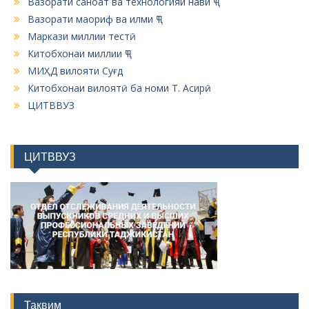
Вазорати саноат ва технологияи нави ҶТ
Вазорати маориф ва илми ҶТ
Маркази миллии тестӣ
Китобхонаи миллии ҶТ
МИҲД вилояти Суғд
Китобхонаи вилоятӣ ба номи Т. Асирӣ
ЦИТВВУЗ
ЦИТВВУЗ
Тақвим