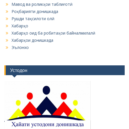
Мавод ва роликҳои таблиғотӣ
Роҳбарияти донишкада
Рушди таҳсилоти олӣ
Хабарҳо
Хабарҳо оид ба робитаҳои байналмилалӣ
Хабарҳои донишкада
Эълонхо
Устодон