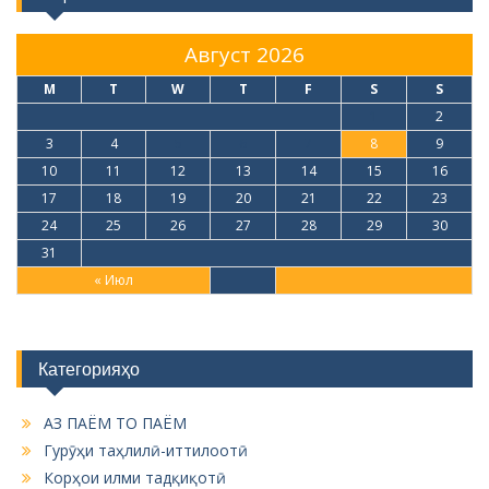
Август 2026
M
T
W
T
F
S
S
1
2
3
4
5
6
7
8
9
10
11
12
13
14
15
16
17
18
19
20
21
22
23
24
25
26
27
28
29
30
31
« Июл
Категорияҳо
АЗ ПАЁМ ТО ПАЁМ
Гурӯҳи таҳлилӣ-иттилоотӣ
Корҳои илми тадқиқотӣ