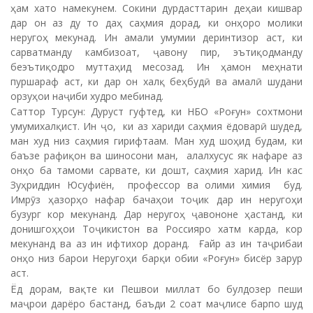
ҳам хато намекунем. Сокини дурдасттарин деҳаи кишвар
дар он аз ду то даҳ саҳмия дорад, ки онҳоро молики
неругоҳ мекунад. Ин амали умумии деринтизор аст, ки
сарватманду камбизоат, ҷавону пир, эътиқодманду
беэътиқодро муттаҳид месозад. Ин ҳамон меҳнати
пуршараф аст, ки дар он халқ беҳбудӣ ва амалӣ шудани
орзуҳои наҷиби худро мебинад.
Саттор Турсун: Дуруст гуфтед, ки НБО «Роғун» сохтмони
умумихалқист. Ин ҷо, ки аз хариди саҳмия ёдоварӣ шудед,
ман худ низ саҳмия гирифтаам. Ман худ шоҳид будам, ки
баъзе рафиқон ва шиносони ман, алалхусус як нафаре аз
онҳо ба тамоми сарвате, ки дошт, саҳмия харид. Ин кас
Зуҳриддин Юсуфиён, профессор ва олими химия буд.
Имрӯз ҳазорҳо нафар бачаҳои тоҷик дар ин неругоҳи
бузург кор мекунанд. Дар неругоҳ ҷавононе ҳастанд, ки
донишгоҳҳои Тоҷикистон ва Россияро хатм карда, кор
мекунанд ва аз ин ифтихор доранд. Ғайр аз ин таҷрибаи
онҳо низ барои Неругоҳи барқи обии «Роғун» бисёр зарур
аст.
Ёд дорам, вақте ки Пешвои миллат бо булдозер пеши
маҷрои дарёро бастанд, баъди 2 соат маҷлисе барпо шуд