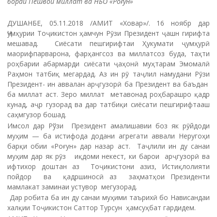
бораи Пешвои миллат ва НБО «Роғун»
ДУШАНБЕ, 05.11.2018 /АМИТ «Ховар»/. 16 ноябр дар
Ҷумҳурии Тоҷикистон ҳамчун Рӯзи Президент ҷашн гирифта
мешавад. Сиёсати пешгирифтаи Ҳукумати ҷумҳурӣ
маорифпарварона, фарҳангсоз ва миллатсоз буда, таҳти
роҳбарии абармарди сиёсати ҷаҳонӣ муҳтарам Эмомалӣ
Раҳмон татбиқ мегардад. Аз ин рӯ таҷлил намудани Рӯзи
Президент- ин аввалан арҷгузорӣ ба Президент ва баъдан
ба миллат аст. Зеро миллат метавонад роҳбарашро қадр
кунад, аҷр гузорад ва дар татбиқи сиёсати пешгирифтааш
саҳмгузор бошад.
Имсол дар Рўзи Президент амалишавии боз як рӯйдоди
муҳим — ба истифода додани агрегати аввали Неругоҳи
барқи обии «Роғун» дар назар аст. Таҷлили ин ду санаи
муҳим дар як рӯз иқдоми некест, ки барои арҷгузорӣ ва
ифтихор доштан аз Тоҷикистони азиз, Истиқлолияти
пойдор ва қадршиносӣ аз заҳматҳои Президенти
мамлакат заминаи устувор мегузорад.
Дар робита ба ин ду санаи муҳими таърихӣ бо Нависандаи
халқии Тоҷикистон Саттор Турсун ҳамсуҳбат гардидем.