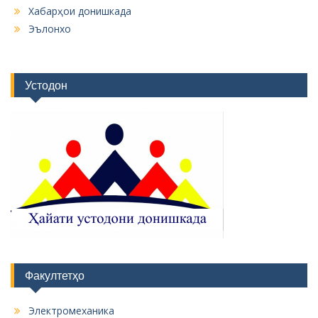
Хабарҳои донишкада
Эълонхо
Устодон
Факултетҳо
Электромеханика