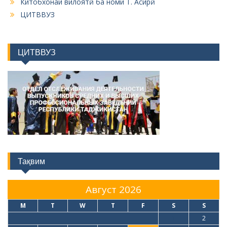
Китобхонаи вилоятӣ ба номи Т. Асирӣ
ЦИТВВУЗ
ЦИТВВУЗ
Тақвим
Август 2026
M
T
W
T
F
S
S
1
2