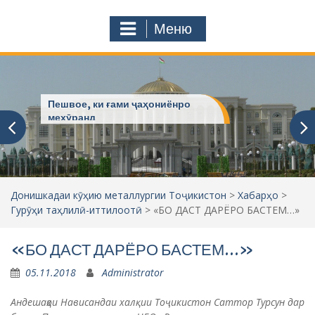
с
o
т
m
Меню
у
ҷ
ӯ
и
:
Пешвое, ки ғами ҷаҳониёнро
мехӯранд
Донишкадаи кӯҳию металлургии Тоҷикистон
>
Хабарҳо
>
Гурӯҳи таҳлилӣ-иттилоотӣ
>
«БО ДАСТ ДАРЁРО БАСТЕМ…»
«БО ДАСТ ДАРЁРО БАСТЕМ…»
05.11.2018
Administrator
Андеша
ҳои Н
ависандаи халқии Тоҷикистон Саттор Турсун дар