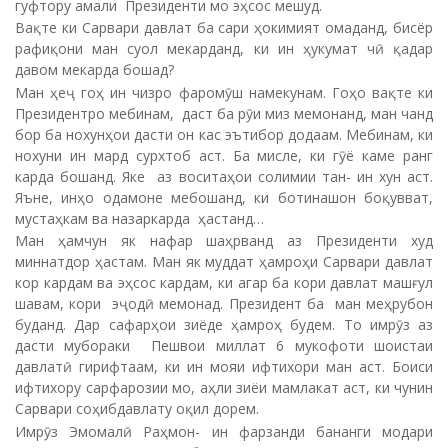
гуфтору амали Президенти мо эҳсос мешуд.
Вақте ки Сарвари давлат ба сари ҳокимият омаданд, бисёр
рафиқони ман суол мекарданд, ки ин ҳукумат чӣ қадар
давом мекарда бошад?
Ман ҳеҷ гоҳ ин чизро фаромӯш намекунам. Гоҳо вақте ки
Президентро мебинам, даст ба рӯи миз мемонанд, ман чанд
бор ба нохунҳои дасти он кас эътибор додаам. Мебинам, ки
нохуни ин мард сурхтоб аст. Ба мисле, ки гӯё каме ранг
карда бошанд. Яке аз воситаҳои солимии тан- ин хун аст.
Яъне, инҳо одамоне мебошанд, ки ботинашон боқувват,
мустаҳкам ва назаркарда ҳастанд…
Ман ҳамчун як нафар шаҳрванд аз Президенти худ
миннатдор ҳастам. Ман як муддат ҳамроҳи Сарвари давлат
кор кардам ва эҳсос кардам, ки агар ба кори давлат машғул
шавам, кори эҷодӣ мемонад. Президент ба ман меҳрубон
буданд. Дар сафарҳои зиёде ҳамроҳ будем. То имрӯз аз
дасти мубораки Пешвои миллат 6 мукофоти шоистаи
давлатӣ гирифтаам, ки ин мояи ифтихори ман аст. Боиси
ифтихору сарфарозии мо, аҳли зиёи мамлакат аст, ки чунин
Сарвари соҳибдавлату оқил дорем.
Имрӯз Эмомалӣ Раҳмон- ин фарзанди бананги модари