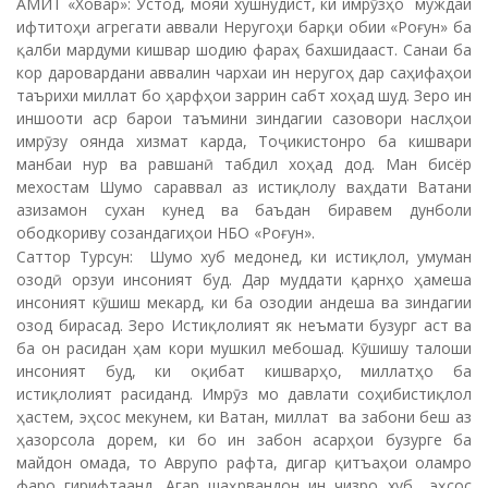
АМИТ «Ховар»: Устод, мояи хушнудист, ки имрӯзҳо муждаи
ифтитоҳи агрегати аввали Неругоҳи барқи обии «Роғун» ба
қалби мардуми кишвар шодию фараҳ бахшидааст. Санаи ба
кор даровардани аввалин чархаи ин неругоҳ дар саҳифаҳои
таърихи миллат бо ҳарфҳои заррин сабт хоҳад шуд. Зеро ин
иншооти аср барои таъмини зиндагии сазовори наслҳои
имрӯзу оянда хизмат карда, Тоҷикистонро ба кишвари
манбаи нур ва равшанӣ табдил хоҳад дод. Ман бисёр
мехостам Шумо сараввал аз истиқлолу ваҳдати Ватани
азизамон сухан кунед ва баъдан биравем дунболи
ободкориву созандагиҳои НБО «Роғун».
Саттор Турсун: Шумо хуб медонед, ки истиқлол, умуман
озодӣ орзуи инсоният буд. Дар муддати қарнҳо ҳамеша
инсоният кӯшиш мекард, ки ба озодии андеша ва зиндагии
озод бирасад. Зеро Истиқлолият як неъмати бузург аст ва
ба он расидан ҳам кори мушкил мебошад. Кӯшишу талоши
инсоният буд, ки оқибат кишварҳо, миллатҳо ба
истиқлолият расиданд. Имрӯз мо давлати соҳибистиқлол
ҳастем, эҳсос мекунем, ки Ватан, миллат ва забони беш аз
ҳазорсола дорем, ки бо ин забон асарҳои бузурге ба
майдон омада, то Аврупо рафта, дигар қитъаҳои оламро
фаро гирифтаанд. Агар шаҳрвандон ин чизро хуб эҳсос