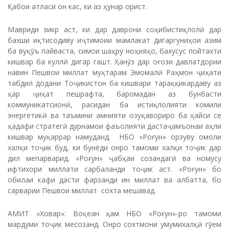
Қабои атласи он кас, ки аз ҳунар орист.
Мавриди зикр аст, ки дар даврони соҳибистиқлолӣ дар
бахши иқтисодиву иҷтимоии мамлакат дигаргуниҳои азим
ба вуқӯъ пайваста, симои шаҳру ноҳияҳо, бахусус пойтахти
кишвар ба куллӣ дигар гашт. Ҳанӯз дар оғози давлатдории
навин Пешвои миллат муҳтарам Эмомалӣ Раҳмон ҷиҳати
табдил додани Тоҷикистон ба кишвари тараққикардаву аз
ҳар ҷиҳат пешрафта, баромадан аз бунбасти
коммуникатсионӣ, расидан ба истиқлолияти комили
энергетикӣ ва таъмини амнияти озуқавориро ба ҳайси се
ҳадафи стратегӣ дурнамои фаъолияти дастаҷамъонаи аҳли
кишвар муқаррар намуданд. НБО «Роғун» орзуву омоли
халқи тоҷик буд, ки бунёди онро тамоми халқи тоҷик дар
дил мепарварид. «Роғун» ҷабҳаи созандагӣ ва номусу
ифтихори миллати сарбаланди тоҷик аст. «Роғун» бо
обилаи кафи дасти фарзанди ин миллат ва албатта, бо
сарварии Пешвои миллат сохта мешавад.
АМИТ «Ховар»: Воқеан ҳам НБО «Роғун»-ро тамоми
мардуми тоҷик месозанд. Онро сохтмони умумихалқӣ гӯем