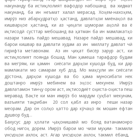
накунанду ба истиқлолият вафодор набошанд ва хидмат
накунанд, ба ин неъмат халал мерасад. Хоҳем-нахоҳем,
имрӯз низ абарқудратҳо ҳастанд, давлатҳои миёнаҳол ва
кишварҳое ҳастанд, ки аз ҷиҳати шумораи аҳолӣ ва ё
иқтисодӣ сусттар мебошанд ва ҳатман ба ин мамлакатҳо
назари тамаъ пайдо мешавад. Назаре пайдо мешавад, ки
барои кишвар ва давлати худам аз ин миллату давлат чӣ
гирифта метавонам. Аз ин ҷиҳат бисёр зарур аст, ки
истиқлолият поянда бошад. Ман ҳамеша тарафдор будам
ва мегӯям, ки ҳамин сиёсати дарҳои кушода буд, ки дар
мамлакати мо самараи хуб дод. Мо маҳсули ин сиёсати
дӯстона, дарҳои кушода ва бо ҳама муносибати нек
доштанро имрӯз мебинем ва эҳсос мекунем. Имрӯз
давлатамон тинҷу ором аст, иқтисодиёт оҳиста-оҳиста пеш
меравад. Вақте ки ман имрӯз бо мардум суҳбат мекунам,
вазъияти тақрибан 20 сол қабл аз инро пеши назар
меорам. Дар он солҳо ҳатто дар кӯчаҳо як мошин ёфтан
душвор буд…
Бахусус дар ҳолати ҷаҳонишавӣ мо бояд ватанамонро
обод нигоҳ дорем. Имрӯз барои мо чизи муҳим- такмили
унсурҳои ахлоқ аст. Агар унсурҳои ахлоқ такмил ёбанд,