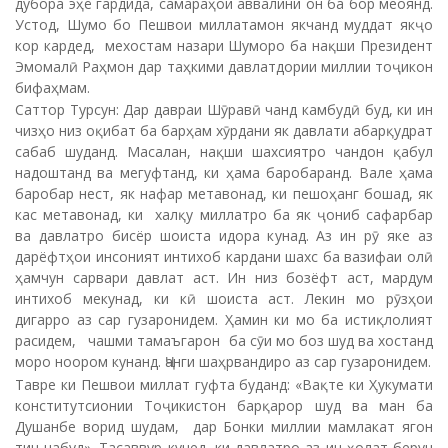
дубора эҳё гардида, самараҳои аввалини он ба бор меоянд.
Устод, Шумо бо Пешвои миллатамон якчанд муддат якҷо
кор кардед, мехостам назари Шуморо ба нақши Президент
Эмомалӣ Раҳмон дар таҳкими давлатдории миллии тоҷикон
бифаҳмам.
Саттор Турсун: Дар давраи Шӯравӣ чанд камбудӣ буд, ки ин
чизҳо низ оқибат ба барҳам хӯрдани як давлати абарқудрат
сабаб шуданд. Масалан, нақши шахсиятро чандон қабул
надоштанд ва мегуфтанд, ки ҳама баробаранд. Вале ҳама
баробар нест, як нафар метавонад, ки пешоҳанг бошад, як
кас метавонад, ки халқу миллатро ба як ҷониб сафарбар
ва давлатро бисёр шоиста идора кунад. Аз ин рӯ яке аз
дарёфтҳои инсоният интихоб кардани шахс ба вазифаи олӣ
ҳамчун сарвари давлат аст. Ин низ бозёфт аст, мардум
интихоб мекунад, ки кӣ шоиста аст. Лекин мо рӯзҳои
дигарро аз сар гузаронидем. Ҳамин ки мо ба истиқлолият
расидем, чашми тамаъгарон ба сӯи мо боз шуд ва хостанд
моро ноором кунанд. Ҷанги шаҳрвандиро аз сар гузаронидем.
Тавре ки Пешвои миллат гуфта буданд: «Вақте ки Ҳукумати
конститутсионии Тоҷикистон барқарор шуд ва ман ба
Душанбе ворид шудам, дар Бонки миллии мамлакат ягон
тин набуд». Тасаввур кунед, ки давлатро аз ин ҳолат берун