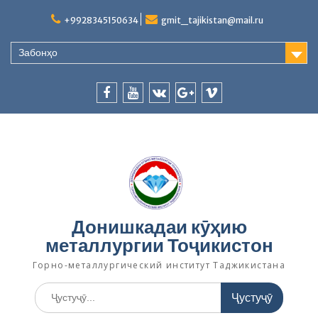
S
+9928345150634
gmit_tajikistan@mail.ru
k
i
p
Забонҳо
t
o
c
f
y
v
p
v
o
n
a
o
k
l
i
t
c
u
u
b
e
e
t
s
e
n
b
u
.
r
t
o
b
g
o
e
o
Донишкадаи кӯҳию
k
o
металлургии Тоҷикистон
g
l
Горно-металлургический институт Таджикистана
e
.
у
c