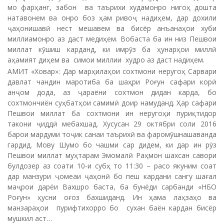
мо фарҳанг, забон ва таърихи худамонро нигоҳ дошта
натавонем ва онро боз ҳам ривоҷ надиҳем, дар дохили
ҷаҳонишавӣ нест мешавем ва бисёр анъанаҳои хуби
миллиамонро аз даст медиҳем. Вобаста ба ин низ Пешвои
миллат кӯшиш карданд, ки имрӯз ба ҳунарҳои миллӣ
аҳамият диҳем ва симои миллии худро аз даст надиҳем.
АМИТ «Ховар»: Дар марҳилаҳои сохтмони неругоҳ Сарвари
давлат чандин маротиба ба шаҳри Роғун сафари корӣ
анҷом дода, аз ҷараёни сохтмон дидан карда, бо
сохтмончиён суҳбатҳои самимӣ доир намуданд. Ҳар сафари
Пешвои миллат ба сохтмони ин неругоҳи пуриқтидор
такони ҷиддӣ мебахшад. Хусусан 29 октябри соли 2016
барои мардуми тоҷик санаи таърихӣ ва фаромӯшнашаванда
гардид. Мову Шумо бо чашми сар дидем, ки дар ин рӯз
Пешвои миллат муҳтарам Эмомалӣ Раҳмон шахсан савори
булдозер аз соати 10-и субҳ то 11:30 – расо якуним соат
дар манзури ҷомеаи ҷаҳонӣ бо пеш кардани сангу шағал
маҷрои дарёи Вахшро баста, ба бунёди сарбанди «НБО
Роғун» ҳусни оғоз бахшиданд. Ин ҳама лаҳзаҳо ва
манзараҳои пурифтихорро бо сухан баён кардан бисёр
мушкил аст…