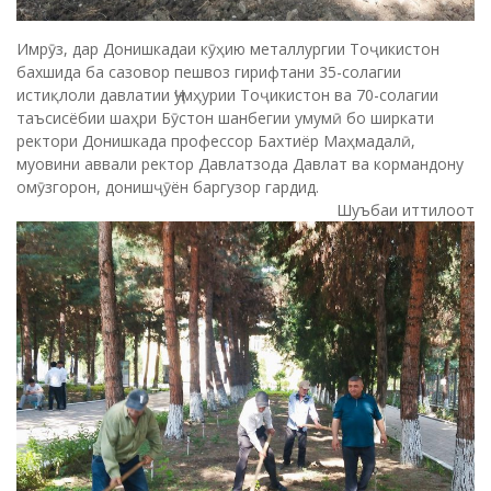
Имрӯз, дар Донишкадаи кӯҳию металлургии Тоҷикистон
бахшида ба сазовор пешвоз гирифтани 35-солагии
истиқлоли давлатии Ҷумҳурии Тоҷикистон ва 70-солагии
таъсисёбии шаҳри Бӯстон шанбегии умумӣ бо ширкати
ректори Донишкада профессор Бахтиёр Маҳмадалӣ,
муовини аввали ректор Давлатзода Давлат ва кормандону
омӯзгорон, донишҷӯён баргузор гардид.
Шуъбаи иттилоот