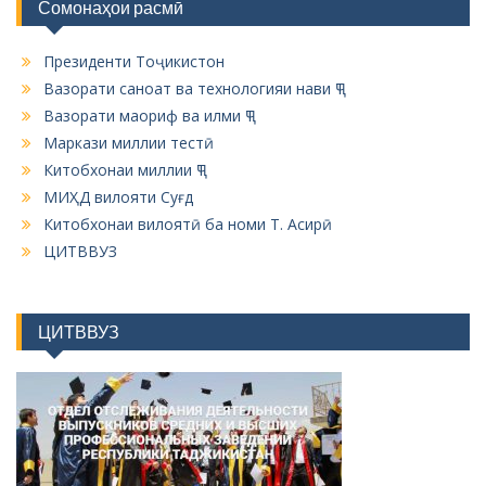
Сомонаҳои расмӣ
Президенти Тоҷикистон
Вазорати саноат ва технологияи нави ҶТ
Вазорати маориф ва илми ҶТ
Маркази миллии тестӣ
Китобхонаи миллии ҶТ
МИҲД вилояти Суғд
Китобхонаи вилоятӣ ба номи Т. Асирӣ
ЦИТВВУЗ
ЦИТВВУЗ