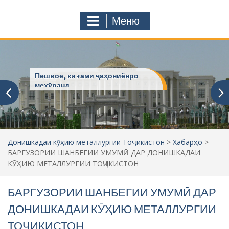
с
o
т
m
Меню
у
ҷ
ӯ
и
:
Пешвое, ки ғами ҷаҳониёнро
мехӯранд
Донишкадаи кӯҳию металлургии Тоҷикистон
>
Хабарҳо
>
БАРГУЗОРИИ ШАНБЕГИИ УМУМӢ ДАР ДОНИШКАДАИ
КӮҲИЮ МЕТАЛЛУРГИИ ТОҶИКИСТОН
БАРГУЗОРИИ ШАНБЕГИИ УМУМӢ ДАР
ДОНИШКАДАИ КӮҲИЮ МЕТАЛЛУРГИИ
ТОҶИКИСТОН