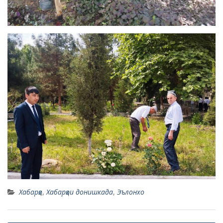
Хабарҳо
,
Хабарҳои донишкада
,
Эълонхо