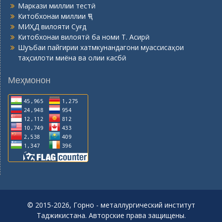
Маркази миллии тестӣ
Китобхонаи миллии ҶТ
МИҲД вилояти Суғд
Китобхонаи вилоятӣ ба номи Т. Асирӣ
Шуъбаи пайгирии хатмкунандагони муассисаҳои
таҳсилоти миёна ва олии касбӣ
Меҳмонон
© 2015-2026, Горно - металлургический институт
Таджикистана. Авторские права защищены.