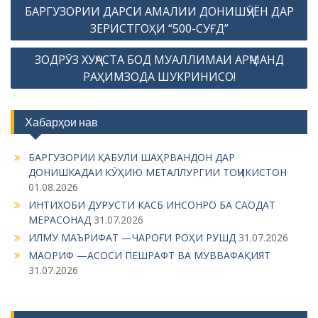
P
БАРГУЗОРИИ ДАРСИ АМАЛИИ ДОНИШҶӮЁН ДАР
o
ЗЕРИСТГОҲИ “500-СУҒД”
s
ЗОДРӮЗ ХУҶАСТА БОД МУАЛЛИМАИ АРҶМАНД
t
РАҲИМЗОДА ШУКРИНИСО!
n
a
Хабарҳои нав
v
i
БАРГУЗОРИИ ҚАБУЛИ ШАҲРВАНДОН ДАР
g
ДОНИШКАДАИ КӮҲИЮ МЕТАЛЛУРГИИ ТОҶИКИСТОН
01.08.2026
a
ИНТИХОБИ ДУРУСТИ КАСБ ИНСОНРО БА САОДАТ
t
МЕРАСОНАД
31.07.2026
i
ИЛМУ МАЪРИФАТ —ЧАРОҒИ РОҲИ РУШД
31.07.2026
МАОРИФ —АСОСИ ПЕШРАФТ ВА МУВВАФАҚИЯТ
o
31.07.2026
n