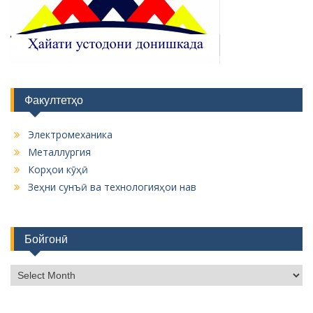
Факултетҳо
Электромеханика
Металлургия
Корҳои кӯҳӣ
Зеҳни сунъӣ ва технологияҳои нав
Бойгонӣ
Б
о
й