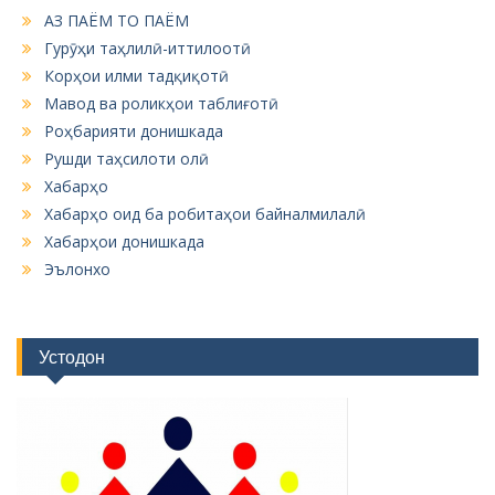
АЗ ПАЁМ ТО ПАЁМ
Гурӯҳи таҳлилӣ-иттилоотӣ
Корҳои илми тадқиқотӣ
Мавод ва роликҳои таблиғотӣ
Роҳбарияти донишкада
Рушди таҳсилоти олӣ
Хабарҳо
Хабарҳо оид ба робитаҳои байналмилалӣ
Хабарҳои донишкада
Эълонхо
Устодон