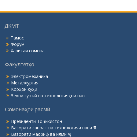
г
о
н
ӣ
ДКМТ
Тамос
Форум
Харитаи сомона
Факултетҳо
Электромеханика
Металлургия
Корҳои кӯҳӣ
Зеҳни сунъӣ ва технологияҳои нав
Сомонаҳои расмӣ
Президенти Тоҷикистон
Вазорати саноат ва технологияи нави ҶТ
Вазорати маориф ва илми ҶТ