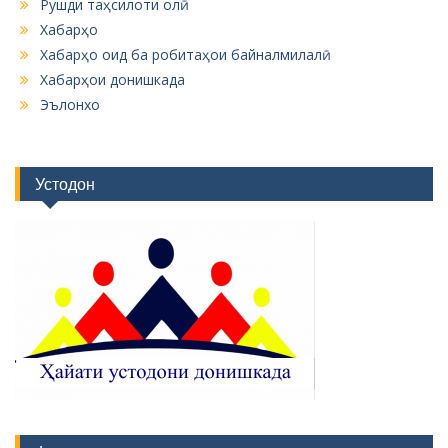
Рушди таҳсилоти олӣ
Хабарҳо
Хабарҳо оид ба робитаҳои байналмилалӣ
Хабарҳои донишкада
Эълонхо
Устодон