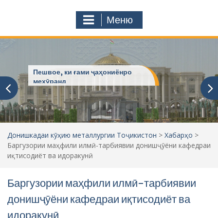
с
o
т
m
Меню
у
ҷ
ӯ
и
:
Пешвое, ки ғами ҷаҳониёнро
мехӯранд
Донишкадаи кӯҳию металлургии Тоҷикистон
>
Хабарҳо
>
Баргузории маҳфили илмӣ-тарбиявии донишҷӯёни кафедраи
иқтисодиёт ва идоракунӣ
Баргузории маҳфили илмӣ-тарбиявии
донишҷӯёни кафедраи иқтисодиёт ва
идоракунӣ