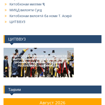
Китобхонаи миллии ҶТ
МИҲД вилояти Суғд
Китобхонаи вилоятӣ ба номи Т. Асирӣ
ЦИТВВУЗ
ЦИТВВУЗ
Тақвим
Август 2026