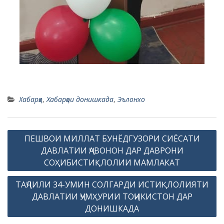
Хабарҳо
,
Хабарҳои донишкада
,
Эълонхо
P
ПЕШВОИ МИЛЛАТ БУНЁДГУЗОРИ СИЁСАТИ
o
ДАВЛАТИИ ҶАВОНОН ДАР ДАВРОНИ
s
СОҲИБИСТИҚЛОЛИИ МАМЛАКАТ
t
ТАҶЛИЛИ 34-УМИН СОЛГАРДИ ИСТИҚЛОЛИЯТИ
n
ДАВЛАТИИ ҶУМҲУРИИ ТОҶИКИСТОН ДАР
a
ДОНИШКАДА
v