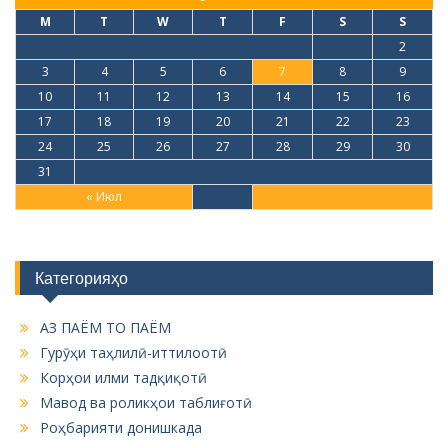
M
T
W
T
F
S
S
1
2
3
4
5
6
7
8
9
10
11
12
13
14
15
16
17
18
19
20
21
22
23
24
25
26
27
28
29
30
31
« Июл
Категорияҳо
АЗ ПАЁМ ТО ПАЁМ
Гурӯҳи таҳлилӣ-иттилоотӣ
Корҳои илми тадқиқотӣ
Мавод ва роликҳои таблиғотӣ
Роҳбарияти донишкада