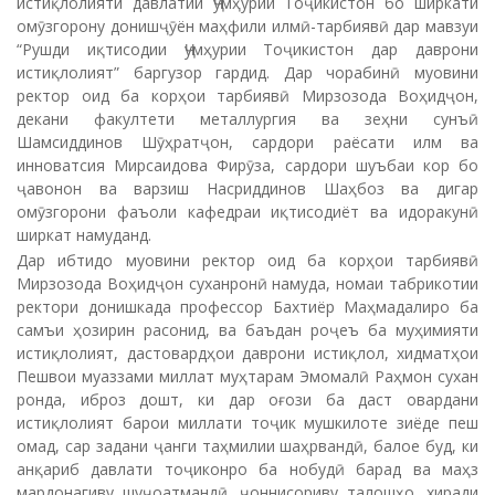
истиқлолияти давлатии Ҷумҳурии Тоҷикистон бо ширкати
омӯзгорону донишҷӯён маҳфили илмӣ-тарбиявӣ дар мавзуи
“Рушди иқтисодии Ҷумҳурии Тоҷикистон дар даврони
истиқлолият” баргузор гардид. Дар чорабинӣ муовини
ректор оид ба корҳои тарбиявӣ Мирзозода Воҳидҷон,
декани факултети металлургия ва зеҳни сунъӣ
Шамсиддинов Шӯҳратҷон, сардори раёсати илм ва
инноватсия Мирсаидова Фирӯза, сардори шуъбаи кор бо
ҷавонон ва варзиш Насриддинов Шаҳбоз ва дигар
омӯзгорони фаъоли кафедраи иқтисодиёт ва идоракунӣ
ширкат намуданд.
Дар ибтидо муовини ректор оид ба корҳои тарбиявӣ
Мирзозода Воҳидҷон суханронӣ намуда, номаи табрикотии
ректори донишкада профессор Бахтиёр Маҳмадалиро ба
самъи ҳозирин расонид, ва баъдан роҷеъ ба муҳимияти
истиқлолият, дастовардҳои даврони истиқлол, хидматҳои
Пешвои муаззами миллат муҳтарам Эмомалӣ Раҳмон сухан
ронда, иброз дошт, ки дар оғози ба даст овардани
истиқлолият барои миллати тоҷик мушкилоте зиёде пеш
омад, сар задани ҷанги таҳмилии шаҳрвандӣ, балое буд, ки
анқариб давлати тоҷиконро ба нобудӣ барад ва маҳз
мардонагиву шуҷоатмандӣ, ҷоннисориву талошҳо, хиради