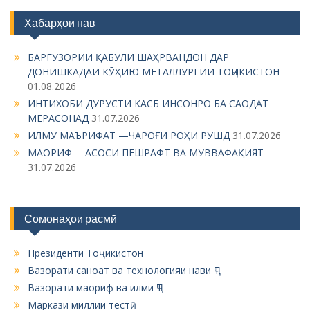
i
Хабарҳои нав
g
БАРГУЗОРИИ ҚАБУЛИ ШАҲРВАНДОН ДАР
a
ДОНИШКАДАИ КӮҲИЮ МЕТАЛЛУРГИИ ТОҶИКИСТОН
t
01.08.2026
i
ИНТИХОБИ ДУРУСТИ КАСБ ИНСОНРО БА САОДАТ
МЕРАСОНАД
31.07.2026
o
ИЛМУ МАЪРИФАТ —ЧАРОҒИ РОҲИ РУШД
31.07.2026
n
МАОРИФ —АСОСИ ПЕШРАФТ ВА МУВВАФАҚИЯТ
31.07.2026
Сомонаҳои расмӣ
Президенти Тоҷикистон
Вазорати саноат ва технологияи нави ҶТ
Вазорати маориф ва илми ҶТ
Маркази миллии тестӣ