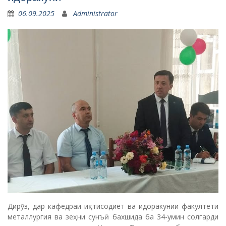
06.09.2025
Administrator
Дирӯз, дар кафедраи иқтисодиёт ва идоракунии факултети
металлургия ва зеҳни сунъӣ бахшида ба 34-умин солгарди