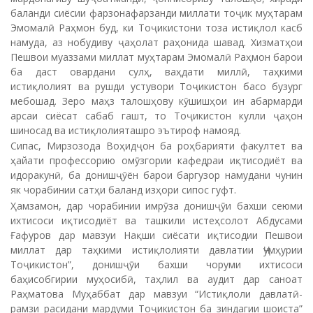
баланди сиёсии фарзонафарзанди миллати тоҷик муҳтарам
Эмомалӣ Раҳмон буд, ки Тоҷикистони тоза истиқлол касб
намуда, аз нобудиву ҷаҳолат раҳонида шавад. Хизматҳои
Пешвои муаззами миллат муҳтарам Эмомалӣ Раҳмон барои
ба даст овардани сулҳ, ваҳдати миллӣ, таҳкими
истиқлолият ва рушди устувори Тоҷикистон басо бузург
мебошад. Зеро маҳз талошҳову кӯшишҳои ин абармарди
арсаи сиёсат сабаб гашт, то Тоҷикистон кулли ҷаҳон
шиносад ва истиқлолияташро эътироф намояд.
Сипас, Мирзозода Воҳидҷон ба роҳбарияти факултет ва
ҳайати профессорию омӯзгории кафедраи иқтисодиёт ва
идоракунӣ, ба донишҷӯён барои баргузор намудани чунин
як чорабинии сатҳи баланд изҳори сипос гуфт.
Ҳамзамон, дар чорабинии имрӯза донишҷӯи бахши сеюми
ихтисоси иқтисодиёт ва ташкили истеҳсолот Абдусами
Ғафуров дар мавзуи Нақши сиёсати иқтисодии Пешвои
миллат дар таҳкими истиқлолияти давлатии Ҷумҳурии
Тоҷикистон”, донишҷӯи бахши чоруми ихтисоси
баҳисобгирии муҳосибӣ, таҳлил ва аудит дар саноат
Раҳматова Муҳаббат дар мавзуи “Истиқлоли давлатӣ-
рамзи расидани мардуми Тоҷикистон ба зиндагии шоиста”