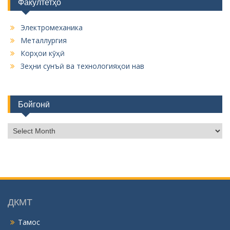
Факултетҳо
Электромеханика
Металлургия
Корҳои кӯҳӣ
Зеҳни сунъӣ ва технологияҳои нав
Бойгонӣ
Б
о
й
г
о
н
ӣ
ДКМТ
Тамос