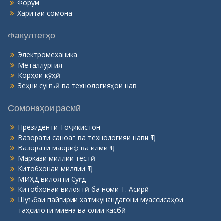
Форум
Харитаи сомона
Факултетҳо
Электромеханика
Металлургия
Корҳои кӯҳӣ
Зеҳни сунъӣ ва технологияҳои нав
Сомонаҳои расмӣ
Президенти Тоҷикистон
Вазорати саноат ва технологияи нави ҶТ
Вазорати маориф ва илми ҶТ
Маркази миллии тестӣ
Китобхонаи миллии ҶТ
МИҲД вилояти Суғд
Китобхонаи вилоятӣ ба номи Т. Асирӣ
Шуъбаи пайгирии хатмкунандагони муассисаҳои
таҳсилоти миёна ва олии касбӣ