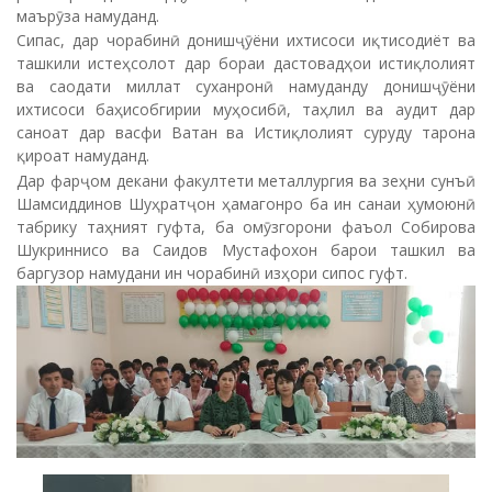
маърӯза намуданд.
Сипас, дар чорабинӣ донишҷӯёни ихтисоси иқтисодиёт ва
ташкили истеҳсолот дар бораи дастовадҳои истиқлолият
ва саодати миллат суханронӣ намуданду донишҷӯёни
ихтисоси баҳисобгирии муҳосибӣ, таҳлил ва аудит дар
саноат дар васфи Ватан ва Истиқлолият суруду тарона
қироат намуданд.
Дар фарҷом декани факултети металлургия ва зеҳни сунъӣ
Шамсиддинов Шуҳратҷон ҳамагонро ба ин санаи ҳумоюнӣ
табрику таҳният гуфта, ба омӯзгорони фаъол Собирова
Шукриннисо ва Саидов Мустафохон барои ташкил ва
баргузор намудани ин чорабинӣ изҳори сипос гуфт.