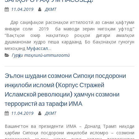
11.04.2019
ДКМТ
Дар саҳифаҳои расонаҳои иттилоотӣ аз санаи ҳафтуми
январи соли 2019 ба маводи зерин нигоҳам уфтод:”
“Вақтҳои охир наҳзатиҳо роҳҳои дигари амалҳои
душманонаи худро пеша кардаанд. Бо баҳонаҳои гуногун
мехоҳанд
Муфассал…
Гурӯҳи таҳлилӣ-иттилоотӣ
Эълон шудани созмони Сипоҳи посдорони
инқилоби исломӣ (Корпус Стражей
Исламской революции) ҳамчун созмони
террористӣ аз тарафи ИМА
11.04.2019
ДКМТ
Вашингтон ва президенти ИМА – Доналд Трамп ниҳоди
ҳарбии Сипоҳи посдорони инқилоби исломро – созмони