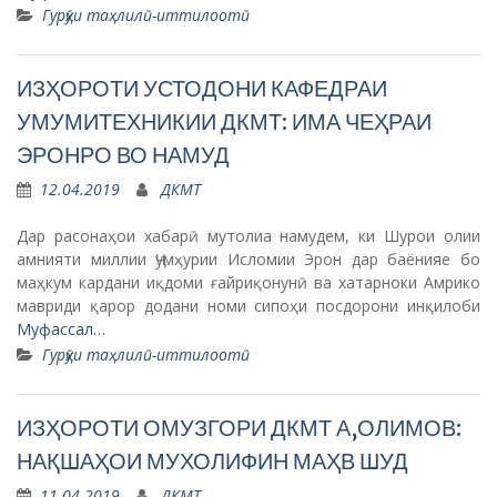
Гурӯҳи таҳлилӣ-иттилоотӣ
ИЗҲОРОТИ УСТОДОНИ КАФЕДРАИ
УМУМИТЕХНИКИИ ДКМТ: ИМА ЧЕҲРАИ
ЭРОНРО ВО НАМУД
12.04.2019
ДКМТ
Дар расонаҳои хабарӣ мутолиа намудем, ки Шурои олии
амнияти миллии Ҷумҳурии Исломии Эрон дар баёнияе бо
маҳкум кардани иқдоми ғайриқонунӣ ва хатарноки Амрико
мавриди қарор додани номи сипоҳи посдорони инқилоби
Муфассал…
Гурӯҳи таҳлилӣ-иттилоотӣ
ИЗҲОРОТИ ОМУЗГОРИ ДКМТ А,ОЛИМОВ:
НАҚШАҲОИ МУХОЛИФИН МАҲВ ШУД
11.04.2019
ДКМТ