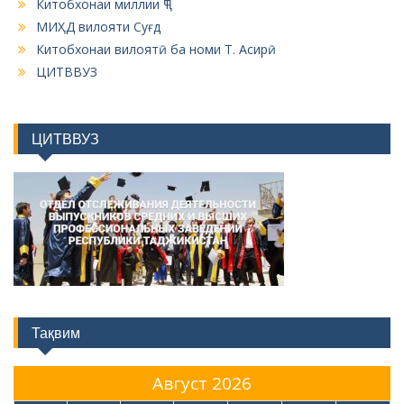
Китобхонаи миллии ҶТ
МИҲД вилояти Суғд
Китобхонаи вилоятӣ ба номи Т. Асирӣ
ЦИТВВУЗ
ЦИТВВУЗ
Тақвим
Август 2026