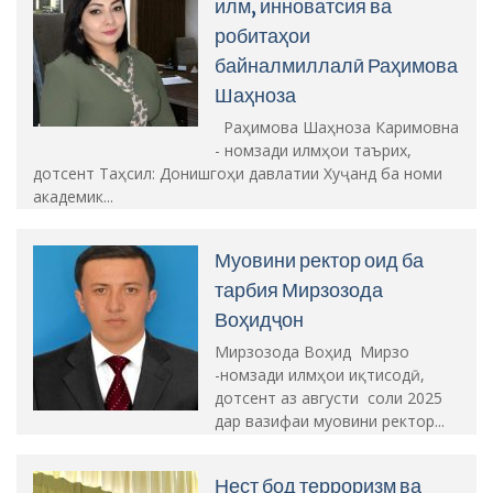
илм, инноватсия ва
робитаҳои
байналмиллалӣ Раҳимова
Шаҳноза
Раҳимова Шаҳноза Каримовна
- номзади илмҳои таърих,
дотсент Таҳсил: Донишгоҳи давлатии Хуҷанд ба номи
академик...
Муовини ректор оид ба
тарбия Мирзозода
Воҳидҷон
Мирзозода Воҳид Мирзо
-номзади илмҳои иқтисодӣ,
дотсент аз августи соли 2025
дар вазифаи муовини ректор...
Нест бод терроризм ва