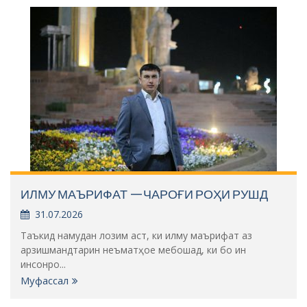
ИЛМУ МАЪРИФАТ —ЧАРОҒИ РОҲИ РУШД
31.07.2026
Таъкид намудан лозим аст, ки илму маърифат аз
арзишмандтарин неъматҳое мебошад, ки бо ин
инсонро...
Муфассал