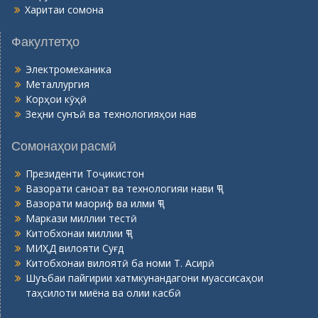
Харитаи сомона
Факултетҳо
Электромеханика
Металлургия
Корҳои кӯҳӣ
Зеҳни сунъӣ ва технологияҳои нав
Сомонаҳои расмӣ
Президенти Тоҷикистон
Вазорати саноат ва технологияи нави ҶТ
Вазорати маориф ва илми ҶТ
Маркази миллии тестӣ
Китобхонаи миллии ҶТ
МИҲД вилояти Суғд
Китобхонаи вилоятӣ ба номи Т. Асирӣ
Шуъбаи пайгирии хатмкунандагони муассисаҳои
таҳсилоти миёна ва олии касбӣ