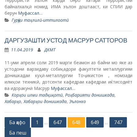
террористӣ эълон карда онро хатари террористии
байналхалқӣ номид. ИМА эълон доштааст, ки СПИИ дар
берун
Муфассал…
Гурӯҳи таҳлилӣ-иттилоотӣ
ДАРГУЗАШТИ УСТОД МАСРУР САТТОРОВ
11.04.2019
ДКМТ
11-уми апрели соли 2019 марги беамон аз байни мо яке аз
устодони варзидаву собиқадори факултети металлургияи
донишкадаи куҳӣ-металлургии Тоҷикистон , номзади
илмҳои техникӣ, дотсенти кафедраи кафедраи иќтисодиёт
ва идоракунӣ Масрур
Муфассал…
Корҳои илми тадқиқотӣ
,
Роҳбарияти донишкада
,
Хабарҳо
,
Хабарҳои донишкада
,
Эълонхо
P
Ба қафо
1
647
648
649
747
…
…
o
Ба пеш