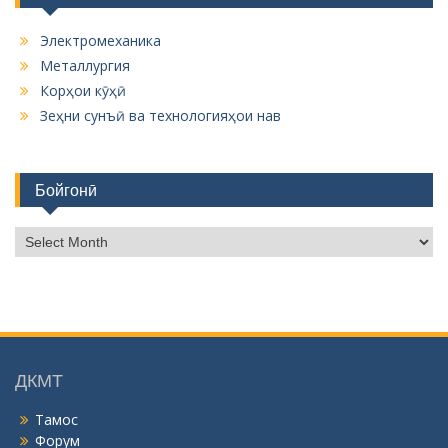
Электромеханика
Металлургия
Корҳои кӯҳӣ
Зеҳни сунъӣ ва технологияҳои нав
Бойгонӣ
Б
о
й
г
о
н
ӣ
ДКМТ
Тамос
Форум