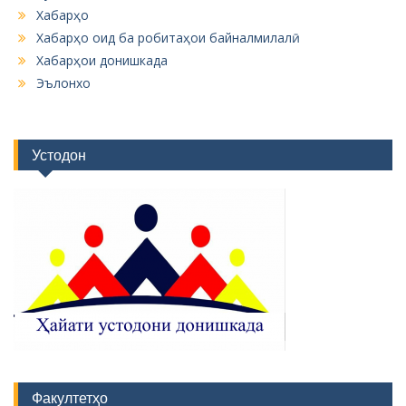
Хабарҳо
Хабарҳо оид ба робитаҳои байналмилалӣ
Хабарҳои донишкада
Эълонхо
Устодон
Факултетҳо