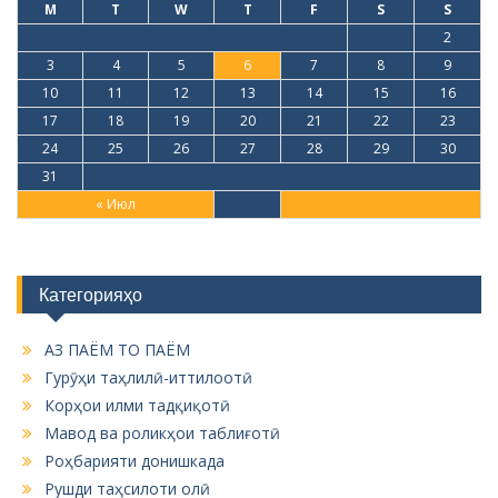
M
T
W
T
F
S
S
1
2
3
4
5
6
7
8
9
10
11
12
13
14
15
16
17
18
19
20
21
22
23
24
25
26
27
28
29
30
31
« Июл
Категорияҳо
АЗ ПАЁМ ТО ПАЁМ
Гурӯҳи таҳлилӣ-иттилоотӣ
Корҳои илми тадқиқотӣ
Мавод ва роликҳои таблиғотӣ
Роҳбарияти донишкада
Рушди таҳсилоти олӣ