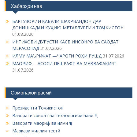
s
Хабарҳои нав
t
s
БАРГУЗОРИИ ҚАБУЛИ ШАҲРВАНДОН ДАР
ДОНИШКАДАИ КӮҲИЮ МЕТАЛЛУРГИИ ТОҶИКИСТОН
n
01.08.2026
a
ИНТИХОБИ ДУРУСТИ КАСБ ИНСОНРО БА САОДАТ
v
МЕРАСОНАД
31.07.2026
ИЛМУ МАЪРИФАТ —ЧАРОҒИ РОҲИ РУШД
31.07.2026
i
МАОРИФ —АСОСИ ПЕШРАФТ ВА МУВВАФАҚИЯТ
g
31.07.2026
a
t
Сомонаҳои расмӣ
i
o
Президенти Тоҷикистон
n
Вазорати саноат ва технологияи нави ҶТ
Вазорати маориф ва илми ҶТ
Маркази миллии тестӣ