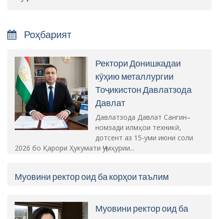
Роҳбарият
Ректори Донишкадаи
кӯҳию металлургии
Тоҷикистон Давлатзода
Давлат
Давлатзода Давлат Сангин–
номзади илмҳои техникӣ,
дотсент аз 15-уми июни соли
2026 бо Қарори Ҳукумати Ҷумҳурии...
Муовини ректор оид ба корҳои таълим
Муовини ректор оид ба