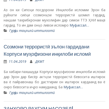
Аз он ки Сипоҳи посдорони Инқилоби исломии Эрон ба
руйхати сиёҳи созмонҳои террористӣ шомил гардид,
нақшаи тахрибкронаи мухолифин дар симои ТТЭ ҲНИ маҳв
гардид. То ин дам онҳо ливои исломро
Муфассал…
Гурӯҳи таҳлилӣ-иттилоотӣ
​Созмони террористӣ эълон гардидани
Корпуси муҳофизони инқилоби исломӣ
11.04.2019
ДКМТ
Ба хабари пахшшуда Корпуси муҳофизони инқилоби исломӣ
дар Эрон дар бисёр актҳои террористӣ бевосита иштирок
ва ё пайравонаш бо дастгирии он иштирок кардаанд ва ё
онро бевосита иҷро намудаанд. Ба
Муфассал…
Гурӯҳи таҳлилӣ-иттилоотӣ
ЗАНҲОРО РАҲГУМ НАСОЗЕД!