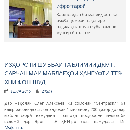
ифротгароӣ
Қайд кардан ба маврид аст, ки
имрӯз ҷомеаи ҷаҳониро
падидаҳои номатлуби замони
муосир ба ташвиш...
ИЗҲОРОТИ ШУЪБАИ ТАЪЛИМИИ ДКМТ:
САРЧАШМАИ МАБЛАҒҲОИ ҲАНГУФТИ ТТЭ
ҲНИ ФОШ ШУД
12.04.2019
ДКМТ
Дар мақолаи Олег Алексеев ки сомонаи “Сентразия” ба
нашр расонидааст, ба андозаи 1 миллиону 200 ҳазор доллар
маблағгузорӣ намудани сипоҳи посдорони инқилоби
исломӣ дар Эрон ТТЭ ҲНИ-ро фош намудааст. Ин
Муфассал…