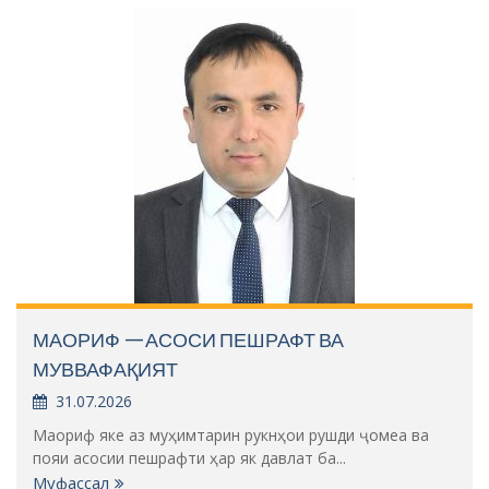
МАОРИФ —АСОСИ ПЕШРАФТ ВА
МУВВАФАҚИЯТ
31.07.2026
Маориф яке аз муҳимтарин рукнҳои рушди ҷомеа ва
пояи асосии пешрафти ҳар як давлат ба...
Муфассал