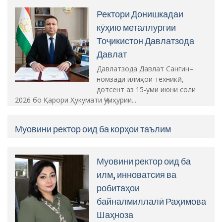
Ректори Донишкадаи
кӯҳию металлургии
Тоҷикистон Давлатзода
Давлат
Давлатзода Давлат Сангин–
номзади илмҳои техникӣ,
дотсент аз 15-уми июни соли
2026 бо Қарори Ҳукумати Ҷумҳурии...
Муовини ректор оид ба корҳои таълим
Муовини ректор оид ба
илм, инноватсия ва
робитаҳои
байналмиллалӣ Раҳимова
Шаҳноза