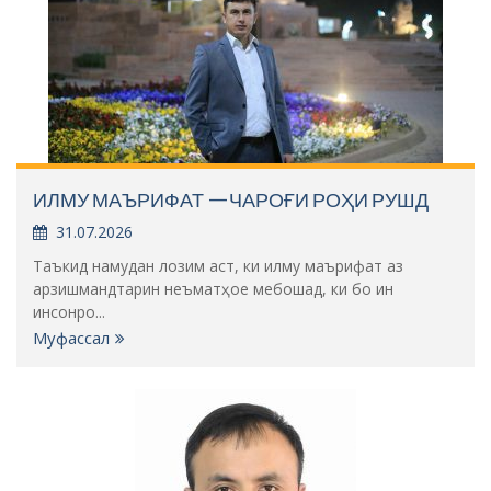
ИЛМУ МАЪРИФАТ —ЧАРОҒИ РОҲИ РУШД
31.07.2026
Таъкид намудан лозим аст, ки илму маърифат аз
арзишмандтарин неъматҳое мебошад, ки бо ин
инсонро...
Муфассал