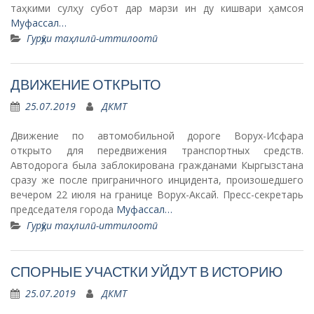
таҳкими сулҳу субот дар марзи ин ду кишвари ҳамсоя
Муфассал…
Гурӯҳи таҳлилӣ-иттилоотӣ
ДВИЖЕНИЕ ОТКРЫТО
25.07.2019
ДКМТ
Движение по автомобильной дороге Ворух-Исфара
открыто для передвижения транспортных средств.
Автодорога была заблокирована гражданами Кыргызстана
сразу же после приграничного инцидента, произошедшего
вечером 22 июля на границе Ворух-Аксай. Пресс-секретарь
председателя города
Муфассал…
Гурӯҳи таҳлилӣ-иттилоотӣ
СПОРНЫЕ УЧАСТКИ УЙДУТ В ИСТОРИЮ
25.07.2019
ДКМТ