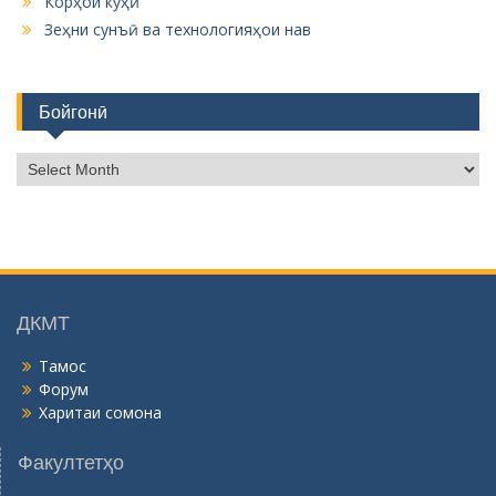
Зеҳни сунъӣ ва технологияҳои нав
Бойгонӣ
Б
о
й
г
о
н
ӣ
ДКМТ
Тамос
Форум
Харитаи сомона
Факултетҳо