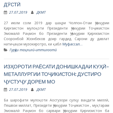
ДӮСТӢ
27.07.2019
ДКМТ
27 июли соли 2019 дар шаҳри Чолпон-Отаи Ҷумҳурии
Қирғзистон мулоқоти Президенти Ҷумҳурии Тоҷикистон
Эмомалӣ Раҳмон бо Президенти Ҷумҳурии Қирғизистон
Сооронбой Жээнбеков доир гардид. Сарони ду давлат
натиҷаҳои музокиротро, ки қабл
Муфассал…
Гурӯҳи таҳлилӣ-иттилоотӣ
ИЗҲОРОТИ РАЁСАТИ ДОНИШКАДАИ КУҲӢ-
МЕТАЛЛУРГИИ ТОҶИКИСТОН: ДУСТИРО
ҶУСТУҶУ ДОРЕМ МО
27.07.2019
ДКМТ
Ба шарофати мулоқоти Аосгузори сулҳу ваҳдати миллӣ,
Пешвои миллат, Президети Ҷумҳурии Тоҷикистон , муҳтарам
Эмомалӣ Раҳмон бо сарвари Ҷумҳурии Қирғизистон ба