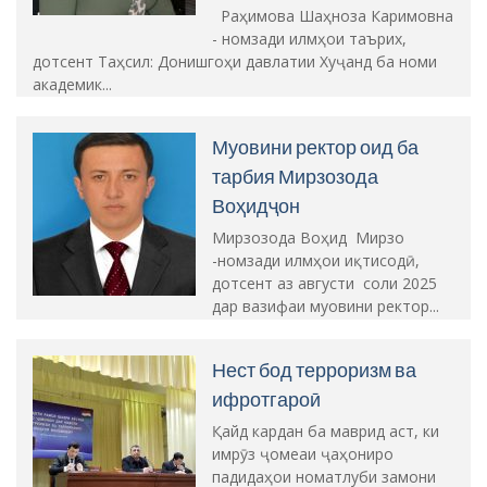
Раҳимова Шаҳноза Каримовна
- номзади илмҳои таърих,
дотсент Таҳсил: Донишгоҳи давлатии Хуҷанд ба номи
академик...
Муовини ректор оид ба
тарбия Мирзозода
Воҳидҷон
Мирзозода Воҳид Мирзо
-номзади илмҳои иқтисодӣ,
дотсент аз августи соли 2025
дар вазифаи муовини ректор...
Нест бод терроризм ва
ифротгароӣ
Қайд кардан ба маврид аст, ки
имрӯз ҷомеаи ҷаҳониро
падидаҳои номатлуби замони