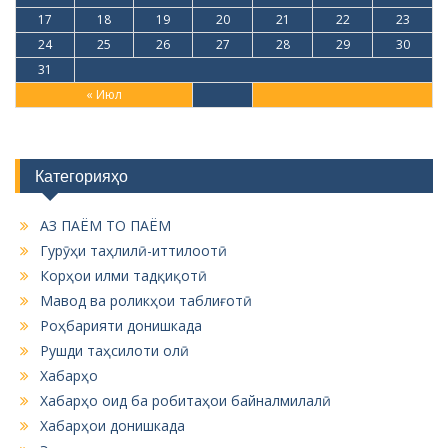
17
18
19
20
21
22
23
24
25
26
27
28
29
30
31
« Июл
Категорияҳо
АЗ ПАЁМ ТО ПАЁМ
Гурӯҳи таҳлилӣ-иттилоотӣ
Корҳои илми тадқиқотӣ
Мавод ва роликҳои таблиғотӣ
Роҳбарияти донишкада
Рушди таҳсилоти олӣ
Хабарҳо
Хабарҳо оид ба робитаҳои байналмилалӣ
Хабарҳои донишкада