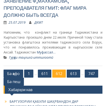
ЗАЯВЛЕНИЕ Ф,МАХКАМОВА,
ПРЕПОДАВАТЕЛЯ ГМИТ: ФЛАГ МИРА
ДОЛЖНО БЫТЬ ВСЕГДА
25.07.2019
ДКМТ
Напомним, что конфликт на границе Таджикистана и
Кыргызстана произшло днем 22 июля. Причиной тому стала
установка флагштока жителями таджикского села Ворух,
что не понравилось проживающие в кыргызском селе
Аксай. Таджикистан
Муфассал…
Гурӯҳи таҳлилӣ-иттилоотӣ
P
Ба қафо
1
611
612
613
747
…
…
o
Ба пеш
s
Хабарҳои нав
t
s
БАРГУЗОРИИ ҚАБУЛИ ШАҲРВАНДОН ДАР
ДОНИШКАДАИ КӮҲИЮ МЕТАЛЛУРГИИ ТОҶИКИСТОН