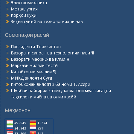
Электромеханика
Металлургия
Корҳои кӯҳӣ
Зеҳни сунъӣ ва технологияҳои нав
Сомонаҳои расмӣ
Президенти Тоҷикистон
Вазорати саноат ва технологияи нави ҶТ
Вазорати маориф ва илми ҶТ
Маркази миллии тестӣ
Китобхонаи миллии ҶТ
МИҲД вилояти Суғд
Китобхонаи вилоятӣ ба номи Т. Асирӣ
Шуъбаи пайгирии хатмкунандагони муассисаҳои
таҳсилоти миёна ва олии касбӣ
Меҳмонон