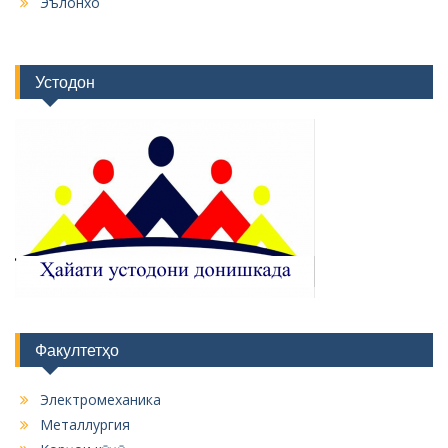
Эълонхо
Устодон
Факултетҳо
Электромеханика
Металлургия
Корҳои кӯҳӣ