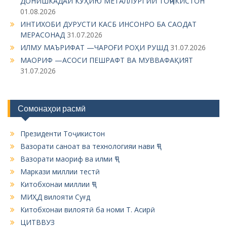
n
01.08.2026
a
ИНТИХОБИ ДУРУСТИ КАСБ ИНСОНРО БА САОДАТ
v
МЕРАСОНАД
31.07.2026
ИЛМУ МАЪРИФАТ —ЧАРОҒИ РОҲИ РУШД
31.07.2026
i
МАОРИФ —АСОСИ ПЕШРАФТ ВА МУВВАФАҚИЯТ
g
31.07.2026
a
t
Сомонаҳои расмӣ
i
o
Президенти Тоҷикистон
n
Вазорати саноат ва технологияи нави ҶТ
Вазорати маориф ва илми ҶТ
Маркази миллии тестӣ
Китобхонаи миллии ҶТ
МИҲД вилояти Суғд
Китобхонаи вилоятӣ ба номи Т. Асирӣ
ЦИТВВУЗ