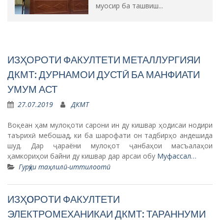
муосир ба ташвиш...
ИЗҲОРОТИ ФАКУЛТЕТИ МЕТАЛЛУРГИЯИ
ДКМТ: ДУРНАМОИ ДУСТӢ БА МАНФИАТИ
УМУМ АСТ
27.07.2019
ДКМТ
Воқеан ҳам мулоқоти сарони ин ду кишвар ҳодисаи нодири
таърихӣ мебошад, ки ба шарофати он тадбирҳо андешида
шуд. Дар ҷараёни мулоқот ҷанбаҳои масъалаҳои
ҳамкориҳои байни ду кишвар дар арсаи обу
Муфассал…
Гурӯҳи таҳлилӣ-иттилоотӣ
ИЗҲOРОТИ ФАКУЛТЕТИ
ЭЛЕКТРОМЕХАНИКАИ ДКМТ: ТАРАННУМИ