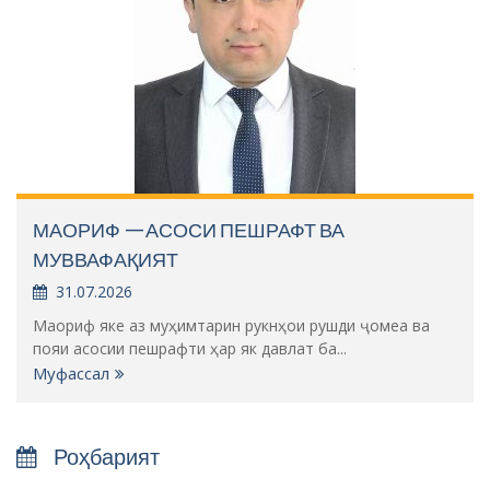
МАОРИФ —АСОСИ ПЕШРАФТ ВА
МУВВАФАҚИЯТ
31.07.2026
Маориф яке аз муҳимтарин рукнҳои рушди ҷомеа ва
пояи асосии пешрафти ҳар як давлат ба...
Муфассал
Роҳбарият