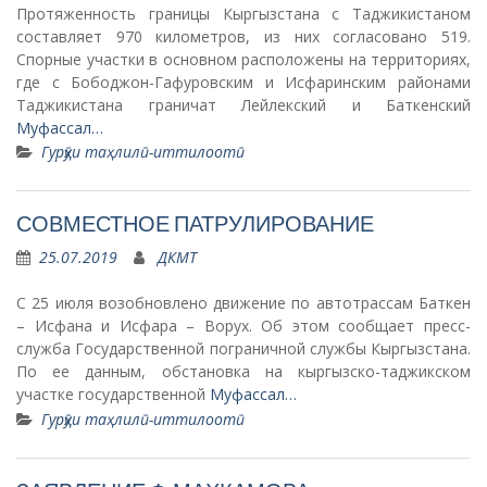
Протяженность границы Кыргызстана с Таджикистаном
составляет 970 километров, из них согласовано 519.
Спорные участки в основном расположены на территориях,
где с Бободжон-Гафуровским и Исфаринским районами
Таджикистана граничат Лейлекский и Баткенский
Муфассал…
Гурӯҳи таҳлилӣ-иттилоотӣ
СОВМЕСТНОЕ ПАТРУЛИРОВАНИЕ
25.07.2019
ДКМТ
С 25 июля возобновлено движение по автотрассам Баткен
– Исфана и Исфара – Ворух. Об этом сообщает пресс-
служба Государственной пограничной службы Кыргызстана.
По ее данным, обстановка на кыргызско-таджикском
участке государственной
Муфассал…
Гурӯҳи таҳлилӣ-иттилоотӣ