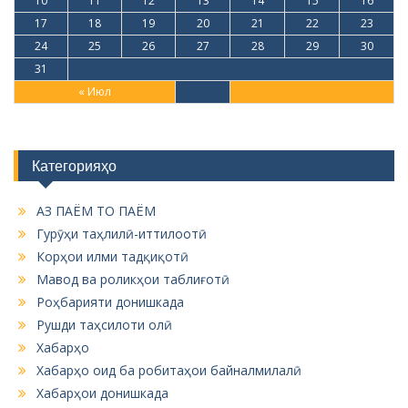
Категорияҳо
АЗ ПАЁМ ТО ПАЁМ
Гурӯҳи таҳлилӣ-иттилоотӣ
Корҳои илми тадқиқотӣ
Мавод ва роликҳои таблиғотӣ
Роҳбарияти донишкада
Рушди таҳсилоти олӣ
Хабарҳо
Хабарҳо оид ба робитаҳои байналмилалӣ
Хабарҳои донишкада
Эълонхо
Устодон