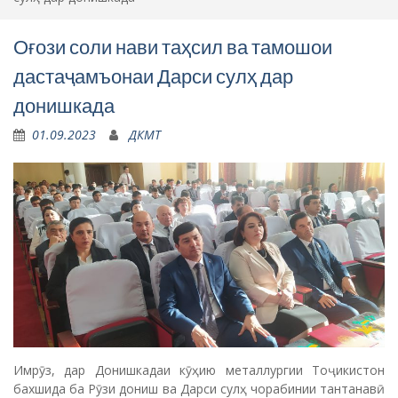
01.09.2023
ДКМТ
Имрӯз, дар Донишкадаи кӯҳию металлургии Тоҷикистон
бахшида ба Рӯзи дониш ва Дарси сулҳ чорабинии тантанавӣ
баргузор гардид.
Қабл аз оғози Дарси сулҳ ва суханронии Асосгузори сулҳу
ваҳдати миллӣ -Пешвои миллат, Президенти Ҷумҳурии
Тоҷикистон муҳтарам Эмомалӣ Раҳмон омӯзгорону
кормандон ва донишҷӯёнро раиси шаҳри Бӯстон Нигорахон
Ғаффорзода тамоми омӯзгорону донишҷӯёнро табрику