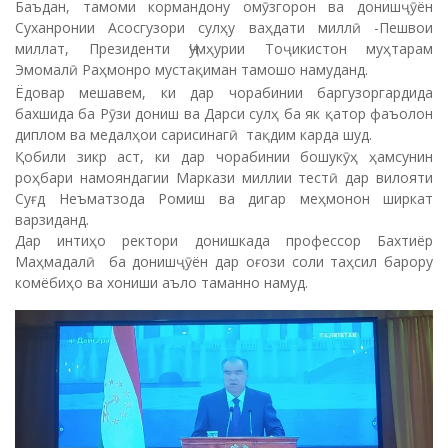
диплом ва медалҳои сарисинагӣ тақдим карда шуд.
Қобили зикр аст, ки дар чорабинии бошукӯҳ ҳамсунин
роҳбари намояндагии Маркази миллии тестӣ дар вилояти
Суғд Неъматзода Ромиш ва дигар меҳмонон ширкат
варзиданд.
Дар интиҳо ректори донишкада профессор Бахтиёр
Маҳмадалӣ ба донишҷӯён дар оғози соли таҳсил барору
комёбиҳо ва хониши аъло таманно намуд.