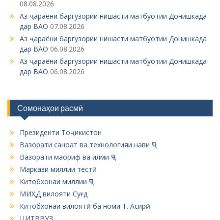
o
дар ВАО
06.08.2026
n
Сомонаҳои расмӣ
Президенти Тоҷикистон
Вазорати саноат ва технологияи нави ҶТ
Вазорати маориф ва илми ҶТ
Маркази миллии тестӣ
Китобхонаи миллии ҶТ
МИҲД вилояти Суғд
Китобхонаи вилоятӣ ба номи Т. Асирӣ
ЦИТВВУЗ
ЦИТВВУЗ