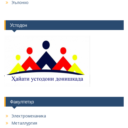
Факултетҳо
Электромеханика
Металлургия
Корҳои кӯҳӣ
Зеҳни сунъӣ ва технологияҳои нав
Бойгонӣ