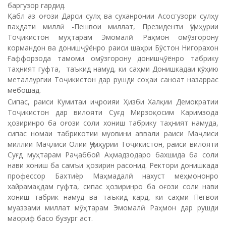
таҳният гуфта, таъкид намуд, ки саҳми Донишкадаи кӯҳию
металлургии Тоҷикистон дар рушди соҳаи саноат назаррас
мебошад.
Сипас, раиси Кумитаи иҷроияи Ҳизби Халқии Демократии
Тоҷикистон дар вилояти Суғд Мирзоқосим Каримзода
ҳозиринро ба оғози соли хониш табрику таҳният намуда,
сипас номаи табрикотии муовини аввали раиси Маҷлиси
миллии Маҷлиси Олии Ҷумҳурии Тоҷикистон, раиси вилояти
Суғд муҳтарам Раҷаббой Аҳмадзодаро бахшида ба соли
нави хониш ба самъи ҳозирин расонид. Ректори донишкада
профессор Бахтиёр Маҳмадалӣ нахуст меҳмононро
хайрамақдам гуфта, сипас ҳозиринро ба оғози соли нави
хониш табрик намуд ва таъкид кард, ки саҳми Пегвои
муаззами миллат мӯҳтарам Эмомалӣ Раҳмон дар рушди
маориф басо бузург аст.
Баъдан, тамоми кормандону омӯзгорон ва донишҷӯён
Суханронии Асосгузори сулҳу ваҳдати миллӣ -Пешвои
миллат, Президенти Ҷумҳурии Тоҷикистон муҳтарам
Эмомалӣ Раҳмонро мустақиман тамошо намуданд.
Ёдовар мешавем, ки дар чорабинии баргузоргардида
бахшида ба Рӯзи дониш ва Дарси сулҳ ба як қатор фаъолон