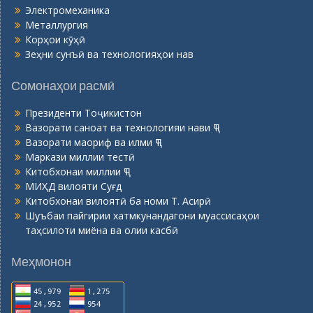
Президенти Тоҷикистон
Вазорати саноат ва технологияи нави ҶТ
Вазорати маориф ва илми ҶТ
Маркази миллии тестӣ
Китобхонаи миллии ҶТ
МИҲД вилояти Суғд
Китобхонаи вилоятӣ ба номи Т. Асирӣ
Шуъбаи пайгирии хатмкунандагони муассисаҳои
таҳсилоти миёна ва олии касбӣ
Меҳмонон