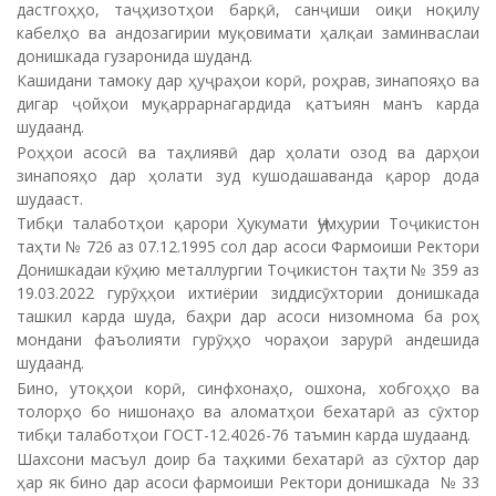
дастгоҳҳо, таҷҳизотҳои барқӣ, санҷиши оиқи ноқилу
кабелҳо ва андозагирии муқовимати ҳалқаи заминваслаи
донишкада гузаронида шуданд.
Кашидани тамоку дар ҳуҷраҳои корӣ, роҳрав, зинапояҳо ва
дигар ҷойҳои муқаррарнагардида қатъиян манъ карда
шудаанд.
Роҳҳои асосӣ ва таҳлиявӣ дар ҳолати озод ва дарҳои
зинапояҳо дар ҳолати зуд кушодашаванда қарор дода
шудааст.
Тибқи талаботҳои қарори Ҳукумати Ҷумҳурии Тоҷикистон
таҳти № 726 аз 07.12.1995 сол дар асоси Фармоиши Ректори
Донишкадаи кӯҳию металлургии Тоҷикистон таҳти № 359 аз
19.03.2022 гурӯҳҳои ихтиёрии зиддисӯхтории донишкада
ташкил карда шуда, баҳри дар асоси низомнома ба роҳ
мондани фаъолияти гурӯҳҳо чораҳои зарурӣ андешида
шудаанд.
Бино, утоқҳои корӣ, синфхонаҳо, ошхона, хобгоҳҳо ва
толорҳо бо нишонаҳо ва аломатҳои бехатарӣ аз сӯхтор
тибқи талаботҳои ГОСТ-12.4026-76 таъмин карда шудаанд.
Шахсони масъул доир ба таҳкими бехатарӣ аз сӯхтор дар
ҳар як бино дар асоси фармоиши Ректори донишкада № 33