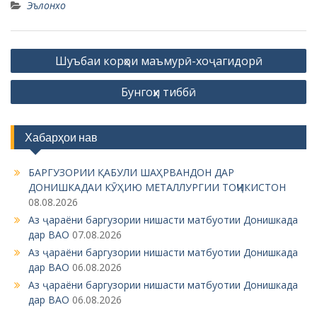
Эълонхо
P
Шуъбаи корҳои маъмурӣ-хоҷагидорӣ
o
Бунгоҳи тиббӣ
s
t
n
Хабарҳои нав
a
БАРГУЗОРИИ ҚАБУЛИ ШАҲРВАНДОН ДАР
v
ДОНИШКАДАИ КӮҲИЮ МЕТАЛЛУРГИИ ТОҶИКИСТОН
i
08.08.2026
g
Аз ҷараёни баргузории нишасти матбуотии Донишкада
дар ВАО
07.08.2026
a
Аз ҷараёни баргузории нишасти матбуотии Донишкада
t
дар ВАО
06.08.2026
i
Аз ҷараёни баргузории нишасти матбуотии Донишкада
дар ВАО
06.08.2026
o