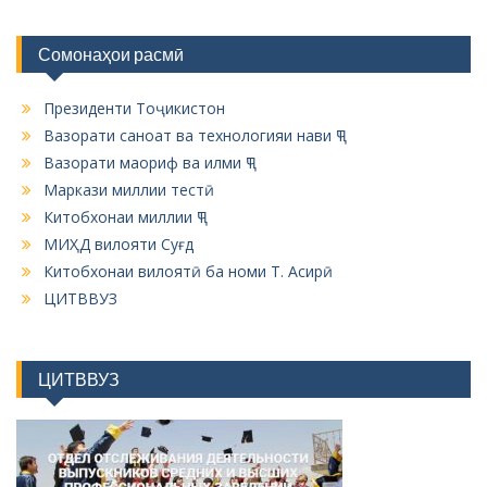
n
Сомонаҳои расмӣ
Президенти Тоҷикистон
Вазорати саноат ва технологияи нави ҶТ
Вазорати маориф ва илми ҶТ
Маркази миллии тестӣ
Китобхонаи миллии ҶТ
МИҲД вилояти Суғд
Китобхонаи вилоятӣ ба номи Т. Асирӣ
ЦИТВВУЗ
ЦИТВВУЗ