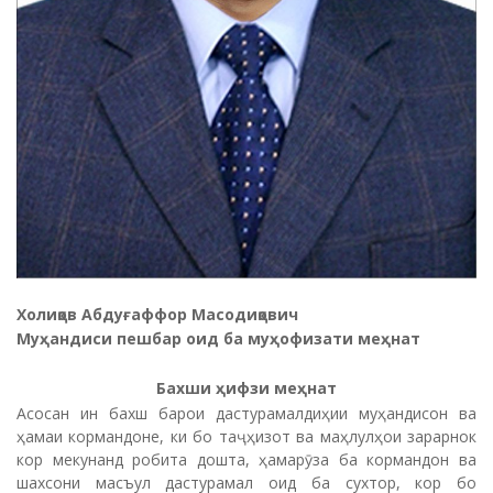
Холиқов Абдуғаффор Масодиқович
Муҳандиси пешбар оид ба муҳофизати меҳнат
Бахши
ҳ
ифзи
ме
ҳ
нат
Асосан ин бахш барои дастурамалдиҳии муҳандисон ва
ҳамаи кормандоне, ки бо таҷҳизот ва маҳлулҳои зарарнок
кор мекунанд робита дошта, ҳамарӯза ба кормандон ва
шахсони масъул дастурамал оид ба сухтор, кор бо