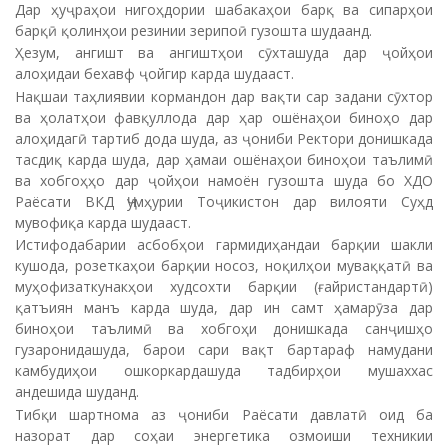
Дар ҳуҷраҳои нигоҳдории шабакаҳои барқ ва сипарҳои
барқӣ қолинҳои резинии зерипоӣ гузошта шудаанд.
Ҳезум, ангишт ва ангиштҳои сӯхташуда дар ҷойҳои
алоҳидаи бехавф ҷойгир карда шудааст.
Нақшаи таҳлиявии кормандон дар вақти сар задани сӯхтор
ва ҳолатҳои фавқуллода дар ҳар ошёнаҳои биноҳо дар
алоҳидагӣ тартиб дода шуда, аз ҷониби Ректори донишкада
тасдиқ карда шуда, дар ҳамаи ошёнаҳои биноҳои таълимӣ
ва хобгоҳҳо дар ҷойҳои намоён гузошта шуда бо ХДО
Раёсати ВКД Ҷумҳурии Тоҷикистон дар вилояти Суҳд
мувофиқа карда шудааст.
Истифодабарии асбобҳои гармидиҳандаи барқии шакли
кушода, розеткаҳои барқии носоз, ноқилҳои муваққатӣ ва
муҳофизаткунакҳои худсохти барқии (ғайристандартӣ)
қатъиян манъ карда шуда, дар ин самт ҳамарӯза дар
биноҳои таълимӣ ва хобгоҳи донишкада санҷишҳо
гузаронидашуда, барои сари вақт бартараф намудани
камбудиҳои ошкоркардашуда тадбирҳои мушаххас
андешида шуданд.
Тибқи шартнома аз ҷониби Раёсати давлатӣ оид ба
назорат дар соҳаи энергетика озмоиши техникии