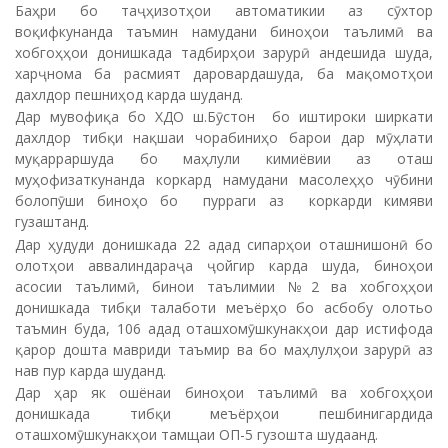
Баҳри бо таҷҳизотҳои автоматикии аз сӯхтор
воқифкунанда таъмин намудани биноҳои таълимӣ ва
хобгоҳҳои донишкада тадбирҳои зарурӣ андешида шуда,
харҷнома ба расмият даровардашуда, ба мақомотҳои
дахлдор пешниҳод карда шуданд.
Дар мувофиқа бо ХДО ш.Бӯстон бо иштироки ширкати
дахлдор тибқи нақшаи чорабиниҳо барои дар мӯҳлати
муқарраршуда бо маҳлули кимиёвии аз оташ
муҳофизаткунанда коркард намудани масолеҳҳо чӯбини
болопӯши биноҳо бо пурраги аз коркарди кимяви
гузаштанд.
Дар ҳудуди донишкада 22 адад сипарҳои оташнишонӣ бо
олотҳои аввалиндараҷа ҷойгир карда шуда, биноҳои
асосии таълимӣ, бинои таълимии №2 ва хобгоҳҳои
донишкада тибқи талаботи меъёрҳо бо асбобу олотьо
таъмин буда, 106 адад оташхомӯшкунакҳои дар истифода
қарор дошта мавриди таъмир ва бо маҳлулҳои зарурӣ аз
нав пур карда шуданд.
Дар ҳар як ошёнаи биноҳои таълимӣ ва хобгоҳҳои
донишкада тибқи меъёрҳои пешбинигардида
оташхомӯшкунакҳои тамщаи ОП-5 гузошта шудаанд.