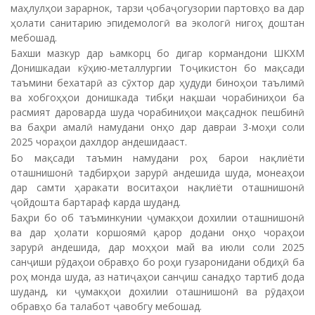
маҳлулҳои зарарнок, тарзи ҷобаҷогузории партовҳо ва дар
ҳолати санитарию эпидемологӣ ва экологӣ нигоҳ доштан
мебошад.
Бахши мазкур дар ьамкорц бо дигар кормандони ШКХМ
Донишкадаи кӯҳию-металлургии Тоҷикистон бо мақсади
таъмини бехатарӣ аз сӯхтор дар ҳудуди биноҳои таълимӣ
ва хобгоҳҳои донишкада тибқи нақшаи чорабиниҳои ба
расмият дароварда шуда чорабиниҳои мақсаднок пешбинӣ
ва баҳри амалӣ намудани онҳо дар давраи 3-моҳи соли
2025 чораҳои дахлдор андешидааст.
Бо мақсади таъмин намудани роҳ барои нақлиёти
оташнишонӣ тадбирҳои зарурӣ андешида шуда, монеаҳои
дар самти ҳаракати воситаҳои нақлиёти оташнишонӣ
ҷойдошта бартараф карда шуданд.
Баҳри бо об таъминкунии ҷумакҳои дохилии оташнишонӣ
ва дар ҳолати коршоямӣ қарор додани онҳо чораҳои
зарурӣ андешида, дар моҳҳои май ва июли соли 2025
санҷиши рӯдаҳои обравҳо бо роҳи гузаронидани обдиҳӣ ба
роҳ монда шуда, аз натиҷаҳои санҷиш санадҳо тартиб дода
шуданд, ки ҷумакҳои дохилии оташнишонӣ ва рӯдаҳои
обравҳо ба талабот ҷавобгу мебошад.