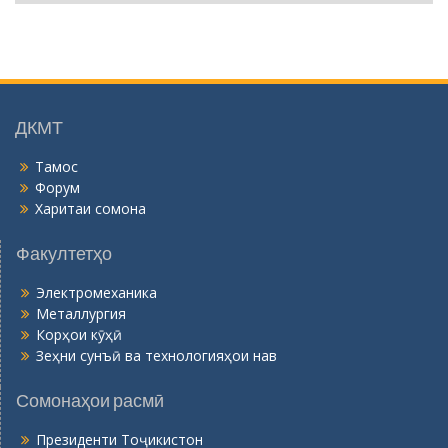
о
й
г
о
н
ӣ
ДКМТ
Тамос
Форум
Харитаи сомона
Факултетҳо
Электромеханика
Металлургия
Корҳои кӯҳӣ
Зеҳни сунъӣ ва технологияҳои нав
Сомонаҳои расмӣ
Президенти Тоҷикистон