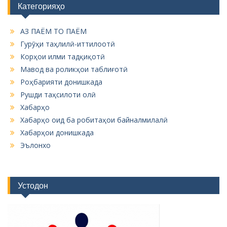
Категорияҳо
АЗ ПАЁМ ТО ПАЁМ
Гурӯҳи таҳлилӣ-иттилоотӣ
Корҳои илми тадқиқотӣ
Мавод ва роликҳои таблиғотӣ
Роҳбарияти донишкада
Рушди таҳсилоти олӣ
Хабарҳо
Хабарҳо оид ба робитаҳои байналмилалӣ
Хабарҳои донишкада
Эълонхо
Устодон