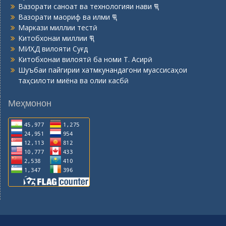
Вазорати саноат ва технологияи нави ҶТ
Вазорати маориф ва илми ҶТ
Маркази миллии тестӣ
Китобхонаи миллии ҶТ
МИҲД вилояти Суғд
Китобхонаи вилоятӣ ба номи Т. Асирӣ
Шуъбаи пайгирии хатмкунандагони муассисаҳои
таҳсилоти миёна ва олии касбӣ
Меҳмонон