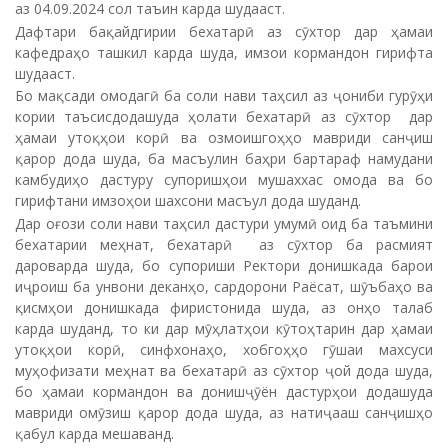
аз 04.09.2024 сол таъин карда шудааст.
Дафтари бақайдгирии бехатарӣ аз сӯхтор дар ҳамаи
кафедраҳо ташкил карда шуда, имзои кормандон гирифта
шудааст.
Бо мақсади омодагӣ ба соли нави таҳсил аз ҷониби гурӯҳи
кории таъсисдодашуда ҳолати бехатарӣ аз сӯхтор дар
ҳамаи утоқҳои корӣ ва озмоишгоҳҳо мавриди санҷиш
қарор дода шуда, ба масъулин баҳри бартараф намудани
камбудиҳо дастуру супоришҳои мушаххас омода ва бо
гирифтани имзоҳои шахсони масъул дода шуданд.
Дар оғози соли нави таҳсил дастури умумӣ оид ба таъмини
бехатарии меҳнат, бехатарӣ аз сӯхтор ба расмият
дароварда шуда, бо супориши Ректори донишкада барои
иҷроиш ба унвони деканҳо, сардорони Раёсат, шӯъбаҳо ва
қисмҳои донишкада фиристонида шуда, аз онҳо талаб
карда шуданд, то ки дар мӯҳлатҳои кӯтоҳтарин дар ҳамаи
утоқҳои корӣ, синфхонаҳо, хобгоҳҳо гӯшаи махсуси
муҳофизати меҳнат ва бехатарӣ аз сӯхтор ҷой дода шуда,
бо ҳамаи кормандон ва донишҷӯён дастурҳои додашуда
мавриди омӯзиш қарор дода шуда, аз натиҷааш санҷишҳо
қабул карда мешаванд.