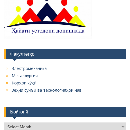
Факултетҳо
Электромеханика
Металлургия
Корҳои кӯҳӣ
Зеҳни сунъӣ ва технологияҳои нав
Бойгонӣ
Б