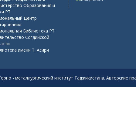
истерство Образования и
ки РТ
иональный Центр
тирования
иональная Библиотека РТ
вительство Согдийской
асти
лиотека имени Т. Асири
Горно - металлургический институт Таджикистана. Авторские п