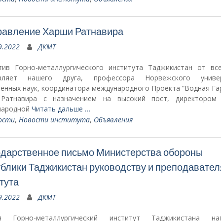
равление Харши Ратнавира
9.2022
ДКМТ
тив Горно-металлургического института Таджикистан от вс
авляет нашего друга, профессора Норвежского универ
венных наук, координатора международного Проекта “Водная Га
Ратнавира с назначением на высокий пост, директором
народной
Читать дальше …
ости
,
Новости института
,
Объявления
дарственное письмо Министерства обороны
блики Таджикистан руководству и преподавате
тута
9.2022
ДКМТ
ня Горно-металлургический институт Таджикистана наг