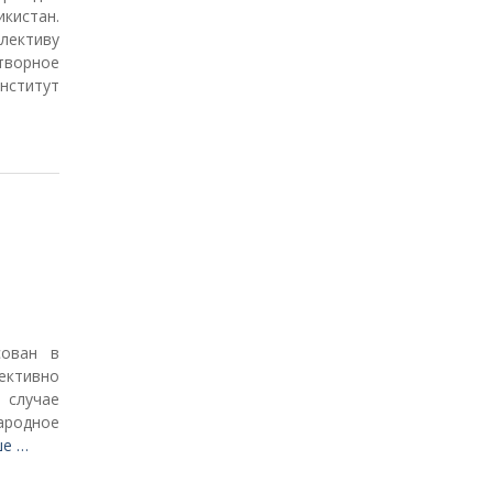
кистан.
лективу
ворное
ститут
сован в
ективно
случае
ародное
ше …