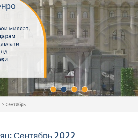
ёнро
вои миллат,
ҳтарам
давлати
анд.
ҳои
2
>
Сентябрь
яц: Сентябрь 2022