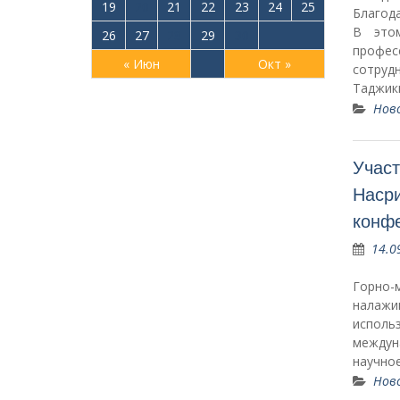
19
20
21
22
23
24
25
Благод
В этом
26
27
28
29
30
профе
« Июн
Окт »
сотру
Таджик
Нов
Участ
Наср
конф
14.0
Горно-
налажи
испол
междун
научное
Нов