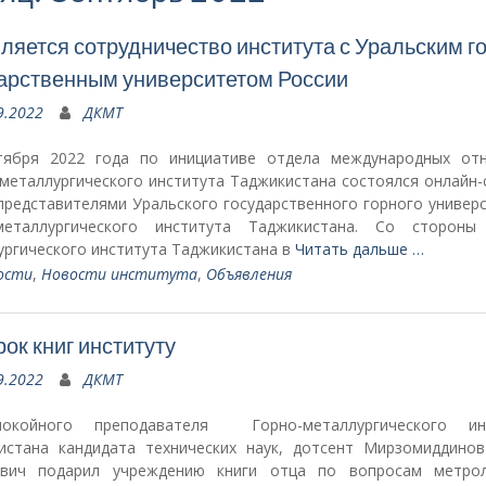
ляется сотрудничество института с Уральским 
арственным университетом России
9.2022
ДКМТ
тября 2022 года по инициативе отдела международных от
металлургического института Таджикистана состоялся онлайн-
представителями Уральского государственного горного универс
металлургического института Таджикистана. Со стороны
ургического института Таджикистана в
Читать дальше …
ости
,
Новости института
,
Объявления
ок книг институту
9.2022
ДКМТ
окойного преподавателя Горно-металлургического инс
истана кандидата технических наук, дотсент Мирзомиддино
вич подарил учреждению книги отца по вопросам метро