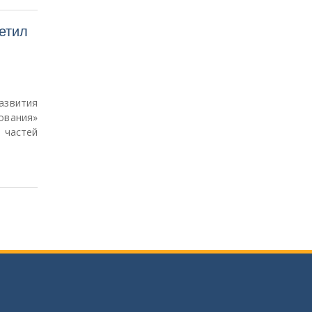
етил
азвития
ования»
 частей