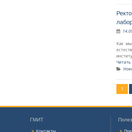
Ректо
лабор
14.0
Как мы
естест
инстит
Читать
Нов
Н
1
а
в
и
ГМИТ
Полез
г
Контакты
Пре