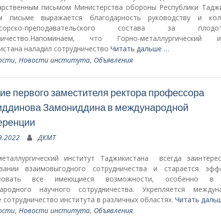
арственным письмом Министерства обороны Республики Таджи
 письме выражается благодарность руководству и кол
ссорско-преподавательского состава за плодот
дничество.Напоминаем, что Горно-металлургический ин
истана наладил сотрудничество
Читать дальше …
ости
,
Новости института
,
Объявления
ие первого заместителя ректора профессора
иддинова Замониддина в международной
еренции
9.2022
ДКМТ
металлургический институт Таджикистана всегда заинтере
вании взаимовыгодного сотрудничества и старается эфф
ьзовать все имеющиеся возможности, особенно в 
ародного научного сотрудничества. Укрепляется междун
 сотрудничество института в различных областях.
Читать даль
ости
,
Новости института
,
Объявления