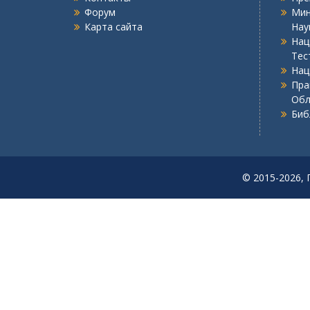
а
Форум
Мин
ц
Карта сайта
Нау
и
Нац
Тес
я
Нац
п
Пра
Обл
о
Биб
з
а
п
© 2015-2026, 
и
с
я
м