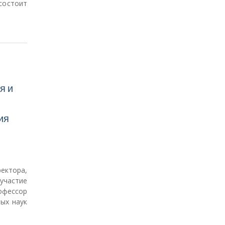
состоит
я и
ия
ектора,
участие
офессор
ых наук