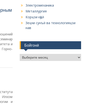
Электромеханика
горным
Металлургия
Корҳои кӯҳӣ
Зеҳни сунъӣ ва технологияҳои
нав
ношений
семинар
итета и
Бойгонӣ
 Горно-
Б
о
й
г
о
н
ӣ
титута
в Илхом
логии и