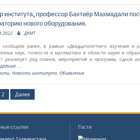
р института, профессор Бахтиёр Махмадали пос
аторию нового оборудования.
9.2022
ДКМТ
 сообщали ранее, в рамках «Двадцатилетнего изучения и р
венных наук, точности и математики в области науки и образ
ут реализует ряд планов, мероприятий и программ, одной из
 дальше …
ости
,
Новости института
,
Объявления
2
Далее
ные ссылки
Гости
зидент Таджикистана