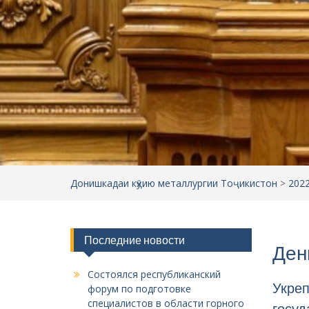
Донишкадаи кӯҳию металлургии Тоҷикистон
>
202
Последние новости
Ден
Состоялся республиканский
Укреп
форум по подготовке
специалистов в области горного
госуд