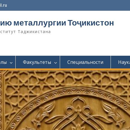
l.ru
ию металлургии Тоҷикистон
нститут Таджикистана
елы
Факультеты
Специальности
Наук