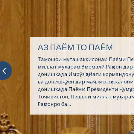
АЗ ПАЁМ ТО ПАЁМ
Тамошои муташаккилонаи Паёми П
миллат муҳтарам Эмомалӣ Раҳмон дар
донишкада Имрӯз ҳайати кормандону
ва донишҷӯён дар маҷлисгоҳи калони
донишкада Паёми Президенти Ҷумҳу
Тоҷикистон, Пешвои миллат муҳтара
Раҳмонро ба...