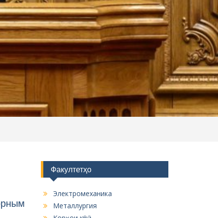
Факултетҳо
Электромеханика
горным
Металлургия
Корҳои кӯҳӣ