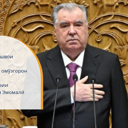
ешвои
 омӯзгорон
рии
м Эмомалӣ