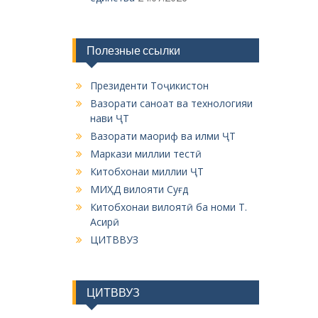
Полезные ссылки
Президенти Тоҷикистон
Вазорати саноат ва технологияи
нави ҶТ
Вазорати маориф ва илми ҶТ
Маркази миллии тестӣ
Китобхонаи миллии ҶТ
МИҲД вилояти Суғд
Китобхонаи вилоятӣ ба номи Т.
Асирӣ
ЦИТВВУЗ
ЦИТВВУЗ