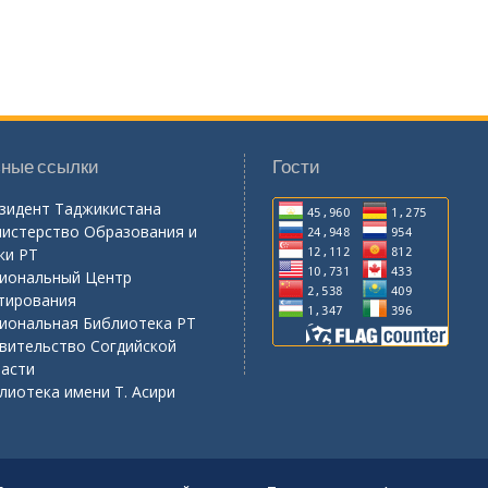
ные ссылки
Гости
зидент Таджикистана
истерство Образования и
ки РТ
иональный Центр
тирования
иональная Библиотека РТ
вительство Согдийской
асти
лиотека имени Т. Асири