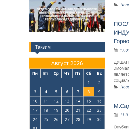
Нов
ПОСЛ
ИНДУ
Горно
Тақвим
17.0
ДУШАНБ
Август 2026
Эмомал
Пн
Вт
Ср
Чт
Пт
Сб
Вс
являетс
социал
1
2
Нов
3
4
5
6
7
8
9
10
11
12
13
14
15
16
М.Сад
17
18
19
20
21
22
23
11.0
24
25
26
27
28
29
30
Опубли
31