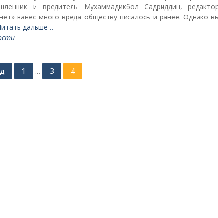
шленник и вредитель Мухаммадикбол Садриддин, редакто
.нет» нанёс много вреда обществу писалось и ранее. Однако в
Читать дальше …
ости
д
1
3
4
…
ные ссылки
Гости
зидент Таджикистана
истерство Образования и
ки РТ
иональный Центр
тирования
иональная Библиотека РТ
вительство Согдийской
асти