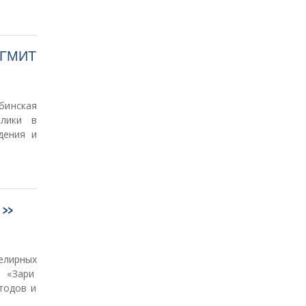
 ГМИТ
инская
блики в
дения и
hd»
елирных
 «Зари
тодов и