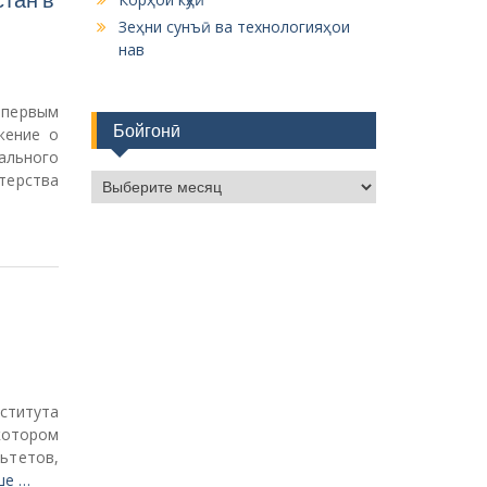
Зеҳни сунъӣ ва технологияҳои
нав
первым
Бойгонӣ
жение о
ального
терства
Б
о
й
г
о
н
ӣ
ститута
котором
ьтетов,
ше …