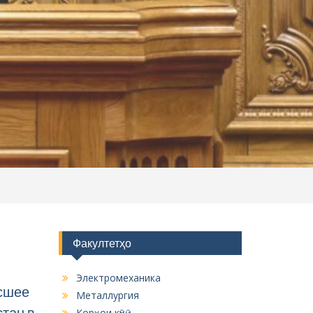
Факултетҳо
Электромеханика
ысшее
Металлургия
тан в
Корҳои кӯҳӣ