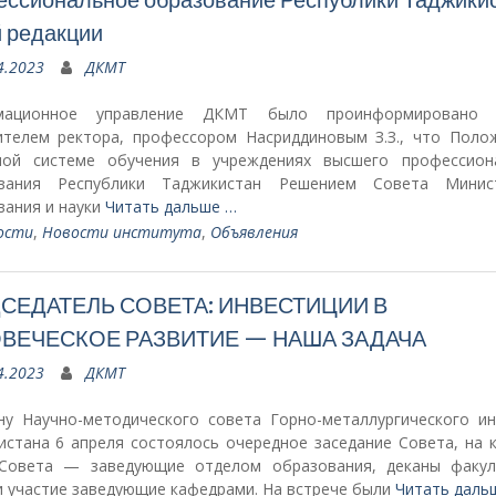
 редакции
4.2023
ДКМТ
мационное управление ДКМТ было проинформировано 
ителем ректора, профессором Насриддиновым З.З., что Поло
ной системе обучения в учреждениях высшего профессион
вания Республики Таджикистан Решением Совета Минис
вания и науки
Читать дальше …
ости
,
Новости института
,
Объявления
СЕДАТЕЛЬ СОВЕТА: ИНВЕСТИЦИИ В
ВЕЧЕСКОЕ РАЗВИТИЕ — НАША ЗАДАЧА
4.2023
ДКМТ
ну Научно-методического совета Горно-металлургического ин
истана 6 апреля состоялось очередное заседание Совета, на 
Совета — заведующие отделом образования, деканы факул
и участие заведующие кафедрами. На встрече были
Читать даль