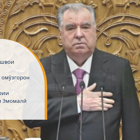
ешвои
 омӯзгорон
рии
м Эмомалӣ