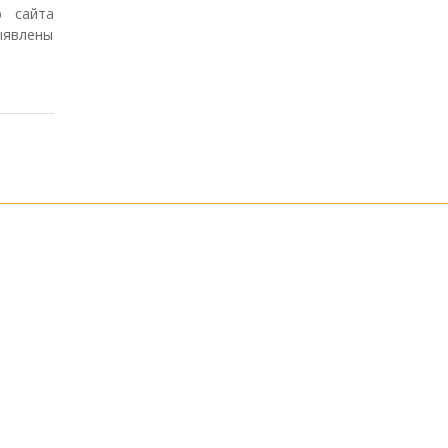
р сайта
ыявлены