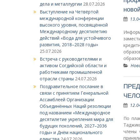
дела и металлургии
28.07.2026
новой
Выступление на Четвёртой
международной конференции
13.0
высокого уровня, посвящённой
Международному десятилетию
Инфор
действий «Вода для устойчивого
замест
развития, 2018–2028 годы»
кредит
25.07.2026
образо
образо
Встреча с руководителями и
Нов
активом Согдийской области и
работниками промышленной
отрасли страны
24.07.2026
ПРЕД
Поздравительное послание в
связи с принятием Генеральной
ЧЕЛО
Ассамблеей Организации
12.0
Объединённых Наций резолюции
под названием «Международное
По пла
десятилетие укрепления мира для
Таджик
будущих поколений, 2027–2036
члены 
годы» и Днём национального
принял
единства
24.07.2026