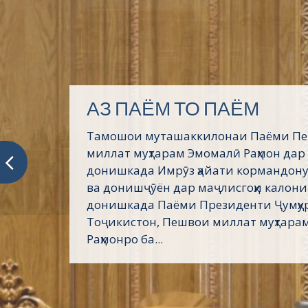
АЗ ПАЁМ ТО ПАЁМ
Тамошои муташаккилонаи Паёми П
миллат муҳтарам Эмомалӣ Раҳмон дар
донишкада Имрӯз ҳайати кормандону
ва донишҷӯён дар маҷлисгоҳи калони
донишкада Паёми Президенти Ҷумҳу
Тоҷикистон, Пешвои миллат муҳтара
Раҳмонро ба...