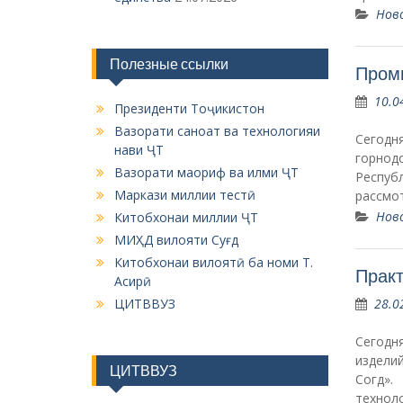
Нов
Полезные ссылки
Пром
10.0
Президенти Тоҷикистон
Вазорати саноат ва технологияи
Сегод
нави ҶТ
горнод
Вазорати маориф ва илми ҶТ
Респуб
Маркази миллии тестӣ
рассмо
Нов
Китобхонаи миллии ҶТ
МИҲД вилояти Суғд
Китобхонаи вилоятӣ ба номи Т.
Практ
Асирӣ
28.0
ЦИТВВУЗ
Сегодн
издел
ЦИТВВУЗ
Согд».
технол