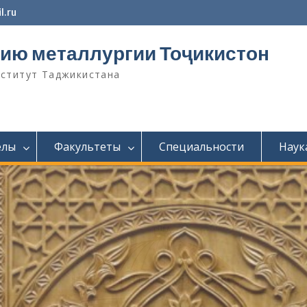
l.ru
ию металлургии Тоҷикистон
нститут Таджикистана
елы
Факультеты
Специальности
Наук