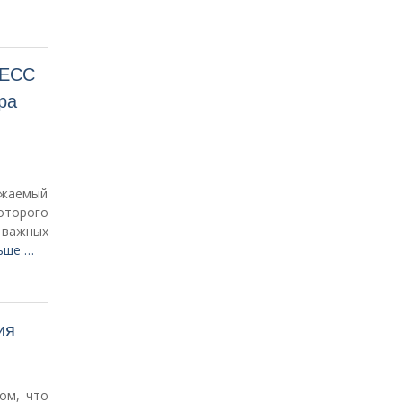
ЦЕСС
ра
ажаемый
оторого
е важных
ьше …
ия
ом, что