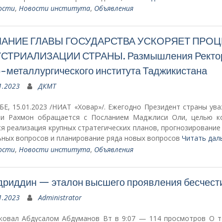
ости
,
Новости института
,
Объявления
АНИЕ ГЛАВЫ ГОСУДАРСТВА УСКОРЯЕТ ПРО
СТРИАЛИЗАЦИИ СТРАНЫ. Размышления Ректо
-металлургического института Таджикистана
1.2023
ДКМТ
Е, 15.01.2023 /НИАТ «Ховар»/. Ежегодно Президент страны ув
и Рахмон обращается с Посланием Маджлиси Оли, целью к
я реализация крупных стратегических планов, прогнозировани
ьных вопросов и планирование ряда новых вопросов
Читать дал
ости
,
Новости института
,
Объявления
риддин — эталон высшего проявления бесчест
1.2023
Administrator
ковал Абдусалом Абдуманов Вт в 9:07 — 114 просмотров О т