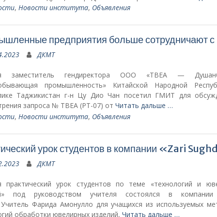
ости
,
Новости института
,
Объявления
ышленные предприятия больше сотрудничают с
4.2023
ДКМТ
ня заместитель гендиректора ООО «ТВЕА — Душанб
обывающая промышленность» Китайской Народной Респу
лике Таджикистан г-н Цу Дио Чан посетил ГМИТ для обсуж
трения запроса № ТВЕА (РТ-07) от
Читать дальше …
ости
,
Новости института
,
Объявления
ический урок студентов в компании «Zari Sug
2.2023
ДКМТ
я практический урок студентов по теме «технологий и юв
ий» под руководством учителя состоялся в компании
 Учитель Фарида Амонулло для учащихся из используемых ме
огий обработки ювелирных изделий,
Читать дальше …