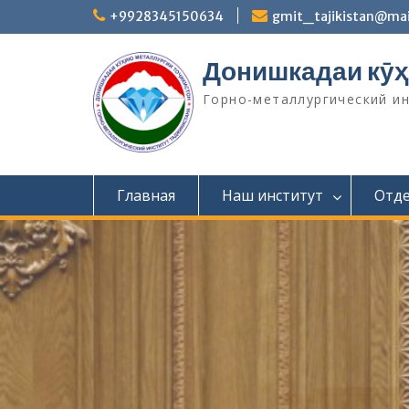
П
+9928345150634
gmit_tajikistan@mai
е
р
Донишкадаи кӯҳ
е
й
Горно-металлургический и
т
и
к
с
о
Главная
Наш институт
Отд
д
е
р
ж
и
м
о
м
у