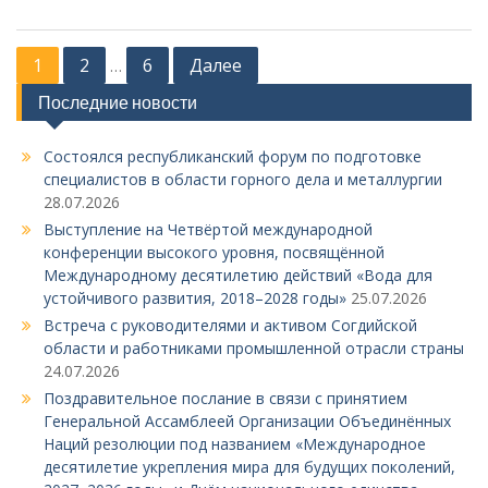
Н
1
2
6
Далее
…
а
Последние новости
в
Состоялся республиканский форум по подготовке
и
специалистов в области горного дела и металлургии
г
28.07.2026
а
Выступление на Четвёртой международной
конференции высокого уровня, посвящённой
ц
Международному десятилетию действий «Вода для
и
устойчивого развития, 2018–2028 годы»
25.07.2026
я
Встреча с руководителями и активом Согдийской
области и работниками промышленной отрасли страны
п
24.07.2026
о
Поздравительное послание в связи с принятием
з
Генеральной Ассамблеей Организации Объединённых
Наций резолюции под названием «Международное
а
десятилетие укрепления мира для будущих поколений,
п