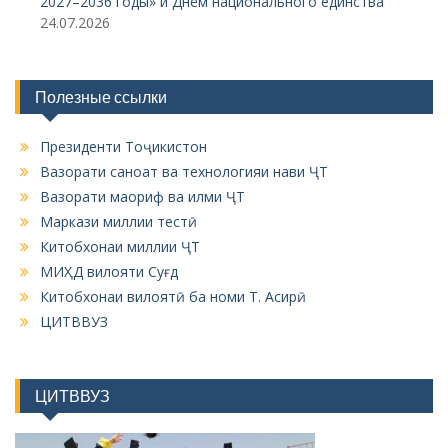
2027–2036 годы» и Днём национального единства
24.07.2026
и
с
я
Полезные ссылки
м
Президенти Тоҷикистон
Вазорати саноат ва технологияи нави ҶТ
Вазорати маориф ва илми ҶТ
Маркази миллии тестӣ
Китобхонаи миллии ҶТ
МИҲД вилояти Суғд
Китобхонаи вилоятӣ ба номи Т. Асирӣ
ЦИТВВУЗ
ЦИТВВУЗ