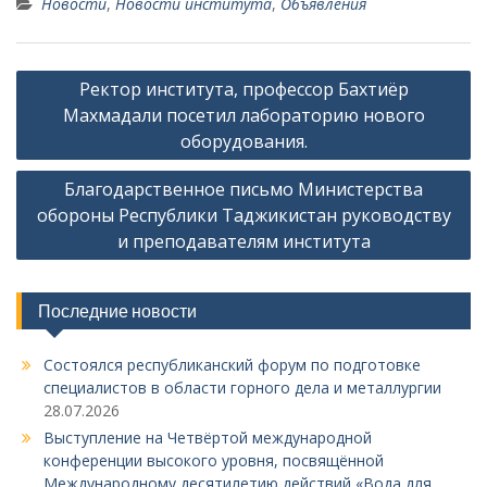
Новости
,
Новости института
,
Объявления
Н
Ректор института, профессор Бахтиёр
а
Махмадали посетил лабораторию нового
в
оборудования.
и
Благодарственное письмо Министерства
г
обороны Республики Таджикистан руководству
а
и преподавателям института
ц
и
Последние новости
я
Состоялся республиканский форум по подготовке
п
специалистов в области горного дела и металлургии
о
28.07.2026
з
Выступление на Четвёртой международной
конференции высокого уровня, посвящённой
а
Международному десятилетию действий «Вода для