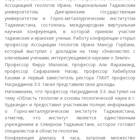
Ассоциацией геологов Ирана, Национальным Таджикским
университетом, Дангаринским государственым
университетом и Горно-металлургическим институтом
Таджикистана, состоялась международная виртуальная
научная конференция, в которой приняли участие
таджикские и иранские ученые. Работу конференции открыл
профессор Ассоциации геологов Ирана Мансур Горбани,
который выступил с докладом на тему «Знакомство с
ключевыми учеными, интересующимися науками о Земле».
Профессор Фируз Малахов, профессор Али Фаразманд,
профессор Сафаралиев Насир, профессор Хабибулла
Касими и первый заместитель ректора ГМИТ профессор
Насриддинов З.З. также представили свои доклады.
Напоминаем, что профессор Насриддинов З.З. выступил на
тему «Область геологии и основы геологической науки в г.
Худжанде» и предоставил участникам полную информацию
о Горно-металлургическом институте Таджикистана,
отметив, что институт является единственным
учреждением в Северном Таджикистане, которое готовит
специалистов в области геологии.
Конференция длилась 4 часа, затронув множество