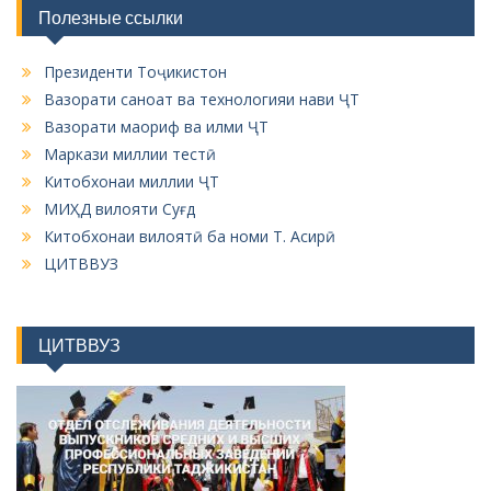
Полезные ссылки
Президенти Тоҷикистон
Вазорати саноат ва технологияи нави ҶТ
Вазорати маориф ва илми ҶТ
Маркази миллии тестӣ
Китобхонаи миллии ҶТ
МИҲД вилояти Суғд
Китобхонаи вилоятӣ ба номи Т. Асирӣ
ЦИТВВУЗ
ЦИТВВУЗ