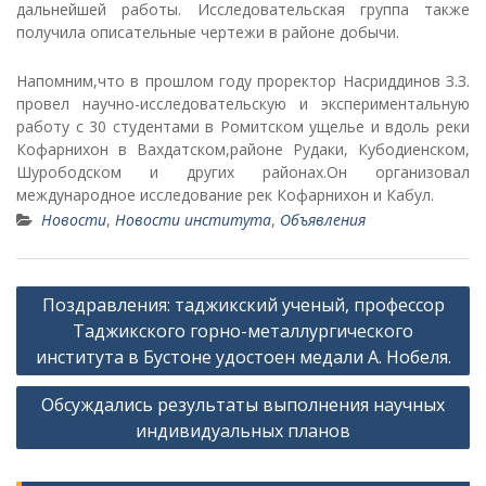
дальнейшей работы. Исследовательская группа также
получила описательные чертежи в районе добычи.
Напомним,что в прошлом году проректор Насриддинов З.З.
провел научно-исследовательскую и экспериментальную
работу с 30 студентами в Ромитском ущелье и вдоль реки
Кофарнихон в Вахдатском,районе Рудаки, Кубодиенском,
Шурободском и других районах.Он организовал
международное исследование рек Кофарнихон и Кабул.
Новости
,
Новости института
,
Объявления
Н
Поздравления: таджикский ученый, профессор
а
Таджикского горно-металлургического
в
института в Бустоне удостоен медали А. Нобеля.
и
Обсуждались результаты выполнения научных
г
индивидуальных планов
а