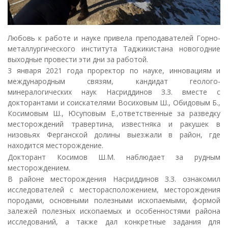
Любовь к работе и науке привела преподавателей Горно-
металлургического института Таджикистана новогодние
выходные провести эти дни за работой.
3 января 2021 года проректор по науке, инновациям и
международным связям, кандидат геолого-
минералогических наук Насриддинов З.З. вместе с
докторантами и соискателями Восиховым Ш., Обидовым Б.,
Косимовым Ш., Юсуповым Е.,ответственные за разведку
месторождений травертина, известняка и ракушек в
низовьях Ферганской долины выезжали в район, где
находится месторождение.
Докторант Косимов Ш.М. наблюдает за рудным
месторождением.
В районе месторождения Насриддинов З.З. ознакомил
исследователей с месторасположением, месторождения
породами, основными полезными ископаемыми, формой
залежей полезных ископаемых и особенностями района
исследований, а также дал конкретные задания для