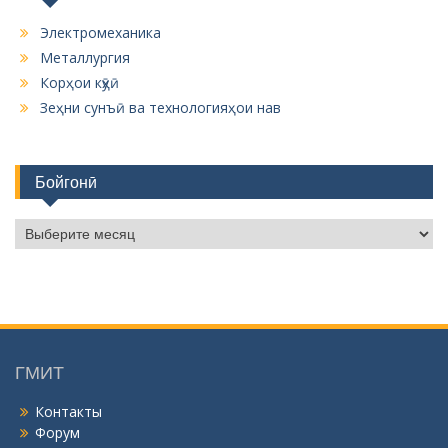
Электромеханика
Металлургия
Корҳои кӯҳӣ
Зеҳни сунъӣ ва технологияҳои нав
Бойгонӣ
Б
о
й
г
о
н
ӣ
ГМИТ
Контакты
Форум