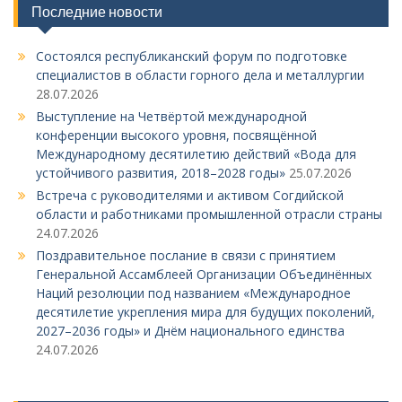
ц
Последние новости
и
я
Состоялся республиканский форум по подготовке
специалистов в области горного дела и металлургии
п
28.07.2026
о
Выступление на Четвёртой международной
з
конференции высокого уровня, посвящённой
Международному десятилетию действий «Вода для
а
устойчивого развития, 2018–2028 годы»
25.07.2026
п
Встреча с руководителями и активом Согдийской
и
области и работниками промышленной отрасли страны
24.07.2026
с
Поздравительное послание в связи с принятием
я
Генеральной Ассамблеей Организации Объединённых
Наций резолюции под названием «Международное
м
десятилетие укрепления мира для будущих поколений,
2027–2036 годы» и Днём национального единства
24.07.2026