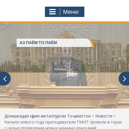
к
o
а
m
Меню
т
ь
:
АЗ ПАЁМ ТО ПАЁМ
Донишкадаи кӯҳию металлургии Тоҷикистон
>
Новости
>
Начало нового года преподаватели ГМИТ провели в горах
с целью проведения новых научных изысканий.