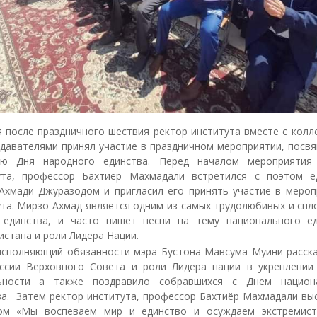
я после праздничного шествия ректор института вместе с колл
одавателями принял участие в праздничном мероприятии, посв
ию Дня народного единства. Перед началом мероприятия
ута, профессор Бахтиёр Махмадали встретился с поэтом е
Ахмади Джуразодом и пригласил его принять участие в мероп
ута. Мирзо Ахмад является одним из самых трудолюбивых и спл
 единства, и часто пишет песни на тему национального ед
стана и роли Лидера Нации.
исполняющий обязанности мэра Бустона Мавсума Муини расск
ессии Верховного Совета и роли Лидера нации в укреплении
ьности а также поздравило собравшихся с Днем национ
ва. Затем ректор института, профессор Бахтиёр Махмадали выс
ом «Мы воспеваем мир и единство и осуждаем экстремист