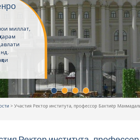
ёнро
вои миллат,
ҳтарам
давлати
анд.
ҳои
ости
>
Участия Ректор института, профессор Бахтиёр Махмада
стия Ректор института, профессор