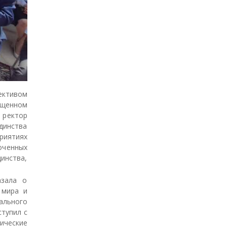
ективом
ященном
 ректор
динства
риятиях
оченных
инства,
азала о
 мира и
ального
тупил с
ические