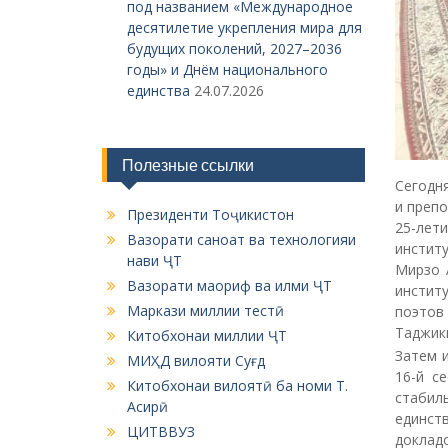
под названием «Международное
десятилетие укрепления мира для
будущих поколений, 2027–2036
годы» и Днём национального
единства
24.07.2026
Полезные ссылки
Сегодн
и преп
Президенти Тоҷикистон
25-лет
Вазорати саноат ва технологияи
инстит
нави ҶТ
Мирзо 
Вазорати маориф ва илми ҶТ
инстит
Маркази миллии тестӣ
поэтов
Таджики
Китобхонаи миллии ҶТ
Затем 
МИҲД вилояти Суғд
16-й с
Китобхонаи вилоятӣ ба номи Т.
стабил
Асирӣ
единст
ЦИТВВУЗ
доклад