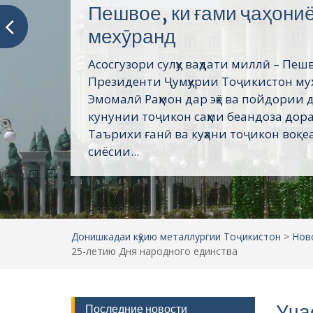
Пешвое, ки ғами ҷаҳони
мехӯранд
Асосгузори сулҳу ваҳдати миллӣ – Пеш
Президенти Ҷумҳурии Тоҷикистон му
Эмомалӣ Раҳмон дар эҳё ва пойдории 
кунунии тоҷикон саҳми беандоза дор
Таърихи ғанӣ ва куҳани тоҷикон воқеа
сиёсии...
Донишкадаи кӯҳию металлургии Тоҷикистон
>
Нов
25-летию Дня народного единства
Уча
Последние новости