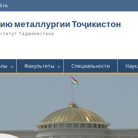
l.ru
ию металлургии Тоҷикистон
нститут Таджикистана
елы
Факультеты
Специальности
Наук