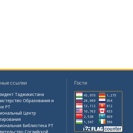
ные ссылки
Гости
зидент Таджикистана
истерство Образования и
ки РТ
иональный Центр
тирования
иональная Библиотека РТ
вительство Согдийской