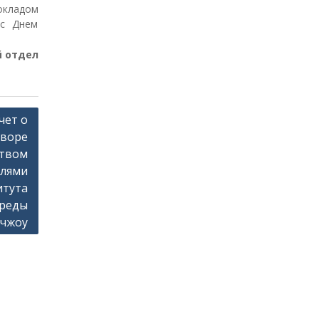
окладом
 с Днем
 отдел
чет о
оворе
ством
елями
итута
среды
ьчжоу