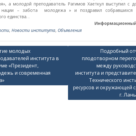
ия», а молодой преподаватель Рагимов Хаеткул выступил с д
 нации – забота молодежа » и поздравил собравшихся
го единства. .
Информационный
ости
,
Новости института
,
Объявления
тие молодых
Подробный от
одавателей института в
плодотворном перег
ме «Президент,
между руковод
дежь и современная
института и представит
а»
Технического инст
ресурсов и окружающей 
г. Лан